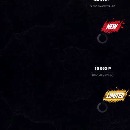
GMA-S2200PE-3A
15 990
P
BGA-280DN-7A