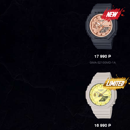
17 990
P
GMA-S2100MD-1A
16 990
P