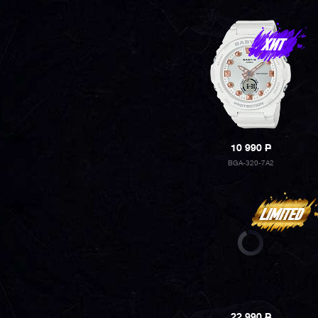
10 990
P
BGA-320-7A2
22 990
P