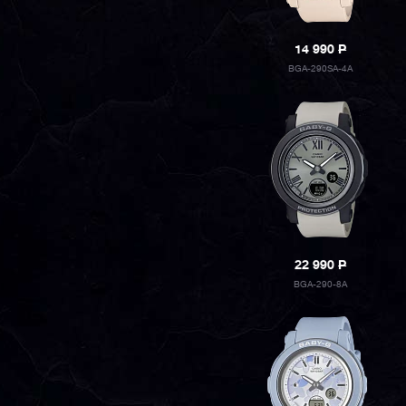
14 990
P
BGA-290SA-4A
22 990
P
BGA-290-8A