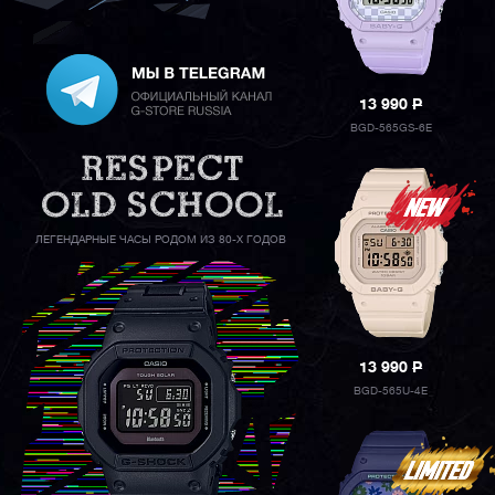
13 990
P
BGD-565GS-6E
ЛЕГЕНДАРНЫЕ ЧАСЫ РОДОМ ИЗ 80-Х ГОДОВ
13 990
P
BGD-565U-4E