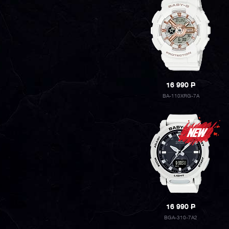
16 990
P
BA-110XRG-7A
16 990
P
BGA-310-7A2