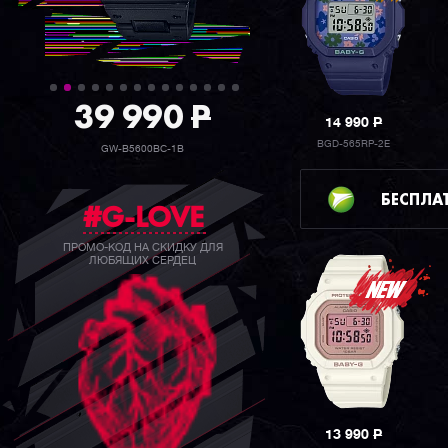
39 990
P
14 990
P
BGD-565RP-2E
GW-B5600BC-1B
БЕСПЛА
#G-LOVE
ПРОМО-КОД НА СКИДКУ ДЛЯ
ЛЮБЯЩИХ СЕРДЕЦ
13 990
P