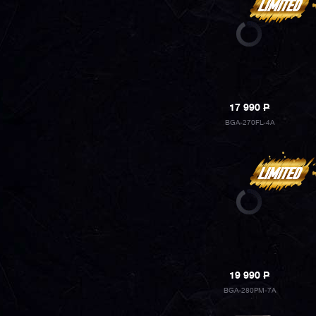
17 990
P
BGA-270FL-4A
19 990
P
BGA-280PM-7A