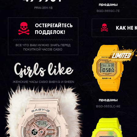
проданы
PRW-35Y-1B
BGD-565GC-7E
ОСТЕРЕГАЙТЕСЬ
КАК НЕ
ПОДДЕЛОК!
ВСЕ ЧТО ВАМ НУЖНО ЗНАТЬ ПЕРЕД
ПОКУПКОЙ ЧАСОВ CASIO
ЖЕНСКИЕ ЧАСЫ CASIO BABY-G И SHEEN
проданы
BGD-565SLC-9E