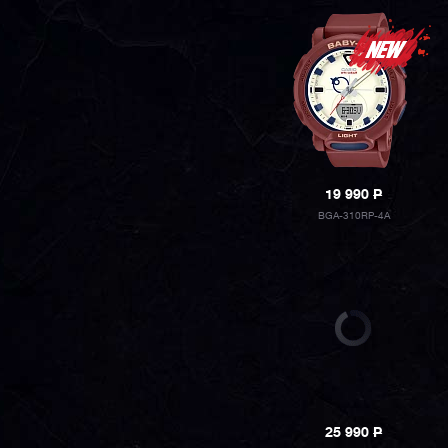
19 990
P
BGA-310RP-4A
25 990
P