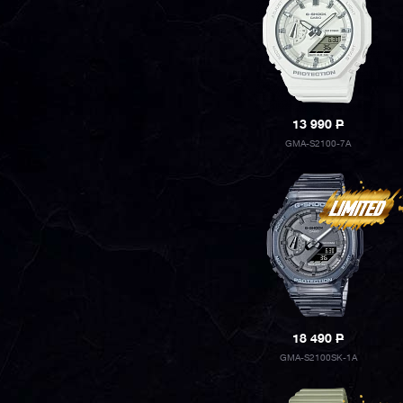
13 990
P
GMA-S2100-7A
18 490
P
GMA-S2100SK-1A