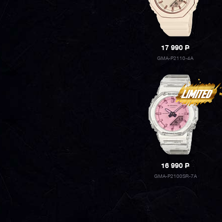
17 990
P
GMA-P2110-4A
16 990
P
GMA-P2100SR-7A