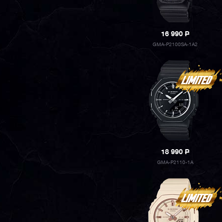
16 990
P
GMA-P2100SA-1A2
18 990
P
GMA-P2110-1A