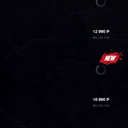
12 990
P
BA-130-7A2
18 990
P
BA-130-1A2