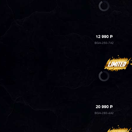
12 990
P
BGA-250-7A2
20 990
P
BGA-280-4A2