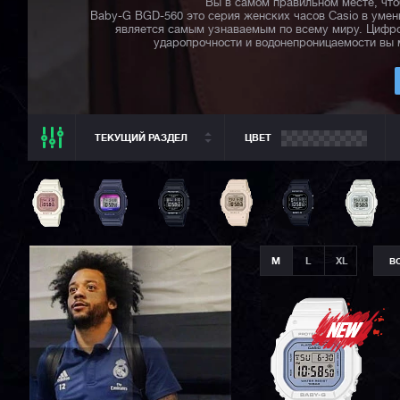
Вы в самом правильном месте, что
Baby-G BGD-560 это серия женских часов Casio в умен
является самым узнаваемым по всему миру. Цифро
ударопрочности и водонепроницаемости вы 
ТЕКУЩИЙ РАЗДЕЛ
ЦВЕТ
ТЕКУЩИЙ РАЗДЕЛ
ВСЕ CASIO
CASIO G-SHOCK
CASIO BABY-G
M
L
XL
В
CASIO PRO TREK
CASIO EDIFICE
CITIZEN
SEIKO
ORIENT