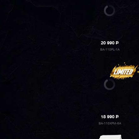
20 990
P
BA-110PL-1A
18 990
P
BA-110XPM-6A