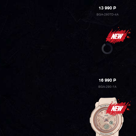
13 990
P
BGA-280TD-4A
16 990
P
BGA-290-1A