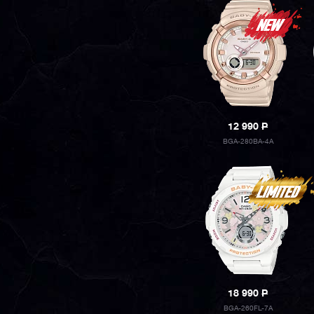
12 990
P
BGA-280BA-4A
18 990
P
BGA-260FL-7A