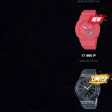
GMA-S2100NC-4A
17 990
P
GMA-P2100-4A