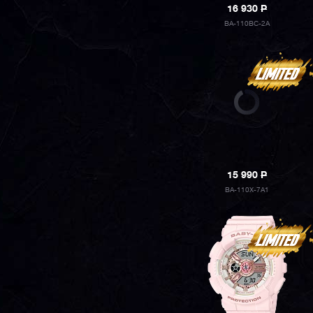
16 930
P
BA-110BC-2A
15 990
P
BA-110X-7A1