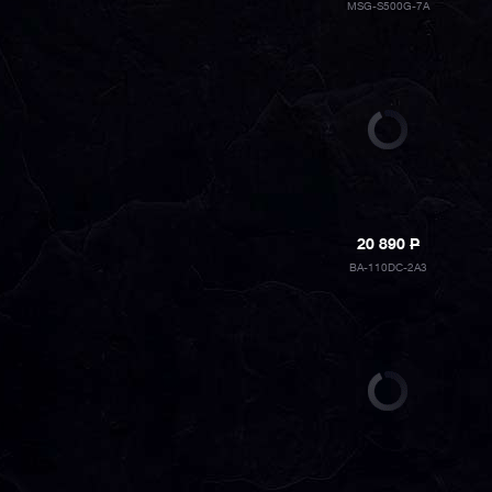
MSG-S500G-7A
20 890
P
BA-110DC-2A3