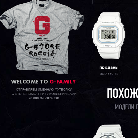
проданы
BGD-560-7E
WELCOME TO
G-FAMILY
ОТПРАВЛЯЕМ ИМЕННУЮ ФУТБОЛКУ
ПОХОЖ
G-STORE RUSSIA ПРИ НАКОПЛЕНИИ ВАМИ
90 000 G-БОНУСОВ
МОДЕЛИ 