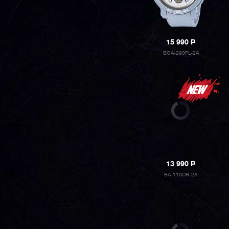
15 990
P
BGA-290FL-2A
13 990
P
BA-110CR-2A