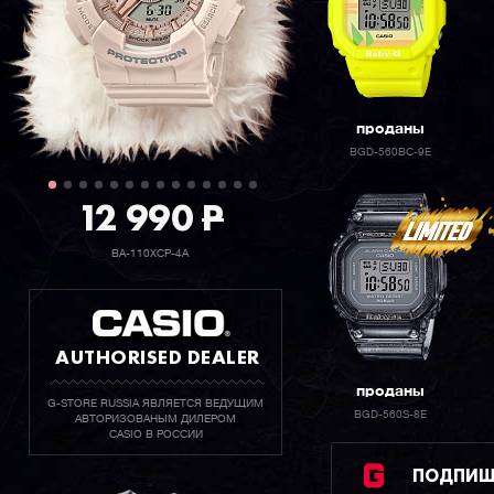
проданы
BGD-560BC-9E
12 990
P
BA-110XCP-4A
AUTHORISED DEALER
проданы
G-STORE RUSSIA ЯВЛЯЕТСЯ ВЕДУЩИМ
BGD-560S-8E
АВТОРИЗОВАНЫМ ДИЛЕРОМ
CASIO В РОССИИ
ПОДПИШИ