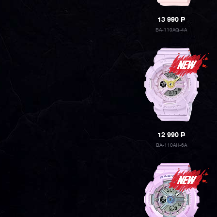
13 990
P
BA-110AQ-4A
12 990
P
BA-110AH-6A