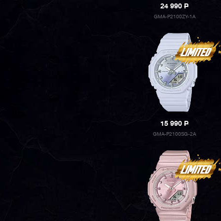
24 990
P
GMA-P2100ZY-1A
15 990
P
GMA-P2100SG-2A