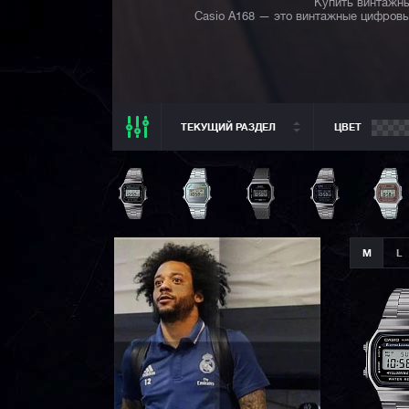
Купить винтажны
Casio A168 — это винтажные цифровы
ТЕКУЩИЙ РАЗДЕЛ
ЦВЕТ
ТЕКУЩИЙ РАЗДЕЛ
ВСЕ CASIO
CASIO G-SHOCK
CASIO BABY-G
M
L
CASIO PRO TREK
CASIO EDIFICE
CITIZEN
SEIKO
ORIENT