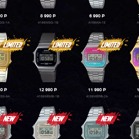
90
P
8 990
P
6 990
P
GG-1A
A168WGG-1B
A168WA-1E
A
90
P
12 990
P
11 990
P
ESG-9A
A168WEMB-1B
A168WERB-2A
A1