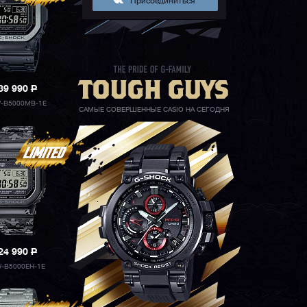
Присоединиться
39 990
P
-B5000MB-1E
САМЫЕ СОВЕРШЕННЫЕ CASIO НА СЕГОДНЯ
24 990
P
-B5000EH-1E