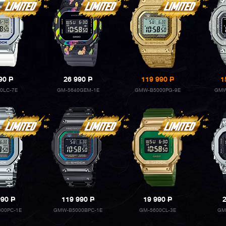
990
P
26 990
P
119 990
P
1
0LC-7E
GM-5640GEM-1E
GMW-B5000PG-9E
GMW
990
P
119 990
P
19 990
P
00PC-1E
GMW-B5000BPC-1E
GM-5600CL-3E
GM