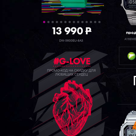
39 990
13 990
P
P
про
A168W
GW-B5600BC-1B
DW-5600EU-8A3
#G-LOVE
ПРОМО-КОД НА СКИДКУ ДЛЯ
ЛЮБЯЩИХ СЕРДЕЦ