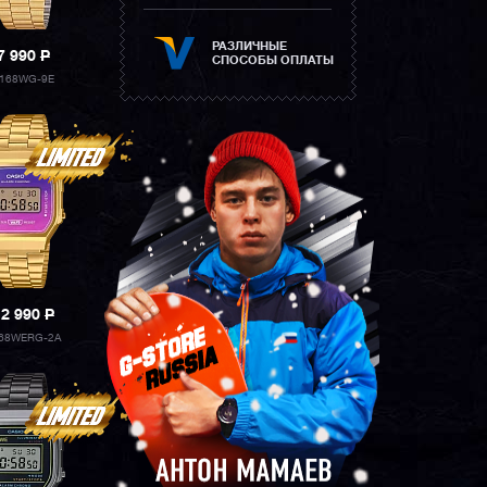
РАЗЛИЧНЫЕ
7 990
P
СПОСОБЫ ОПЛАТЫ
168WG-9E
12 990
P
68WERG-2A