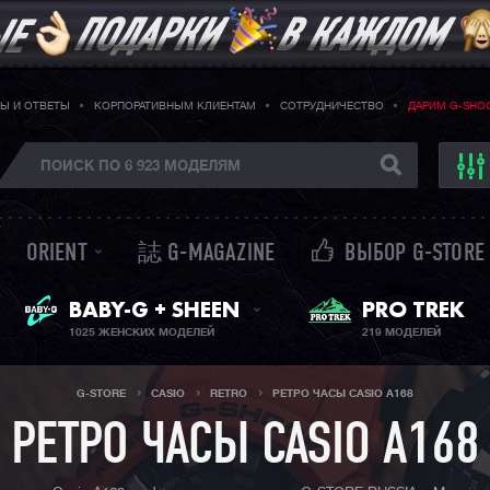
Ы И ОТВЕТЫ
КОРПОРАТИВНЫМ КЛИЕНТАМ
СОТРУДНИЧЕСТВО
ДАРИМ G-SHO
ORIENT
誌 G-MAGAZINE
ВЫБОР G-STORE
ЖЕНСКИЕ ЧАСЫ
BABY-G + SHEEN
PRO TREK
1025 ЖЕНСКИХ МОДЕЛЕЙ
219 МОДЕЛЕЙ
G-STORE
CASIO
RETRO
РЕТРО ЧАСЫ CASIO A168
РЕТРО ЧАСЫ CASIO A168