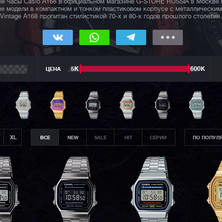
е часы Casio A168 в официальном магазине G-STORE RUSSIA в Москве и
е модели в компактном и тонком пластиковом корпусе с металлическим
Vintage A168 пропитан стилистикой 70-х и 80-х годов прошлого столетия.
ЦЕНА
5К
600К
XL
ВСЕ
NEW
SALE
HIT
СЕРИИ
ПО ПОПУЛ