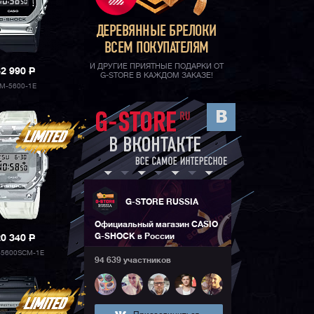
ДЕРЕВЯННЫЕ БРЕЛОКИ
ВСЕМ ПОКУПАТЕЛЯМ
И ДРУГИЕ ПРИЯТНЫЕ ПОДАРКИ ОТ
32 990
P
G-STORE В КАЖДОМ ЗАКАЗЕ!
M-5600-1E
G-STORE RUSSIA
Официальный магазин CASIO
G-SHOCK в России
20 340
P
5600SCM-1E
94 639 участников