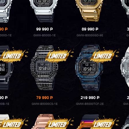
990
P
99 990
P
89 990
P
000D-1E
GMW-B5000-1E
GMW-B5000GD-9E
G
290
P
79 990
P
219 990
P
00B-1E
GMW-B5000CS-1E
GMW-B5000TCF-2E
GM-