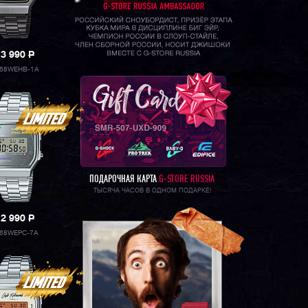
13 990
P
68WEHB-1A
ПОДАРОЧНАЯ КАРТА
G-STORE RUSSIA
ТЫСЯЧА ЧАСОВ В ОДНОМ ПОДАРКЕ!
12 990
P
68WEPC-7A