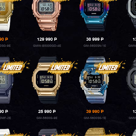
990
P
129 990
P
38 999
P
1
0SG-9E
GMW-B5000GD-4E
GM-5600SN-1E
GMW
990
P
25 990
P
39 990
P
1
0MF-2E
GM-5600G-9E
GM-5600SS-1E
GMW