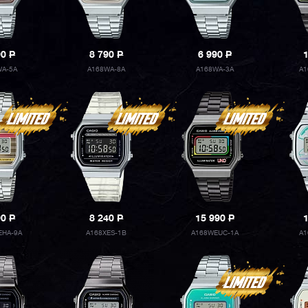
90
P
8 790
P
6 990
P
WA-5A
A168WA-8A
A168WA-3A
A1
90
P
8 240
P
15 990
P
EHA-9A
A168XES-1B
A168WEUC-1A
A1