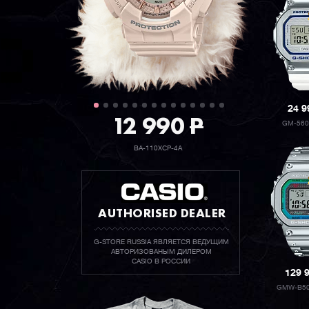
24 
12 990
P
GM-560
BA-110XCP-4A
AUTHORISED DEALER
G-STORE RUSSIA ЯВЛЯЕТСЯ ВЕДУЩИМ
АВТОРИЗОВАНЫМ ДИЛЕРОМ
CASIO В РОССИИ
129 
GMW-B50