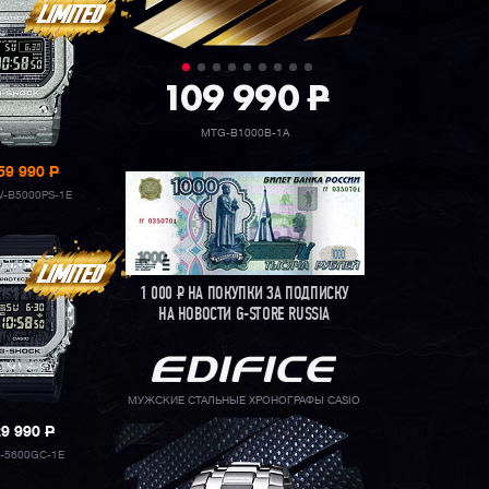
109 990
P
MTG-B1000B-1A
59 990
P
-B5000PS-1E
1 000
Р
НА ПОКУПКИ ЗА ПОДПИСКУ
НА НОВОСТИ G-STORE RUSSIA
МУЖСКИЕ СТАЛЬНЫЕ ХРОНОГРАФЫ CASIO
29 990
P
-5600GC-1E