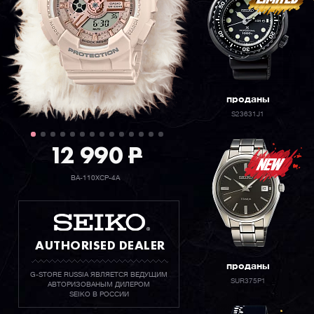
проданы
S23631J1
12 990
P
BA-110XCP-4A
AUTHORISED DEALER
проданы
G-STORE RUSSIA ЯВЛЯЕТСЯ ВЕДУЩИМ
SUR375P1
АВТОРИЗОВАНЫМ ДИЛЕРОМ
SEIKO В РОССИИ