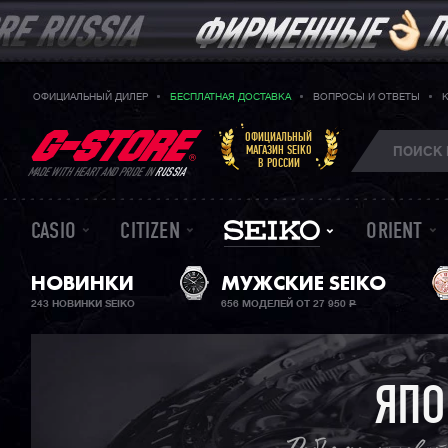
ОФИЦИАЛЬНЫЙ ДИЛЕР
БЕСПЛАТНАЯ ДОСТАВКА
ВОПРОСЫ И ОТВЕТЫ
ОФИЦИАЛЬНЫЙ
МАГАЗИН SEIKO
В РОССИИ
MADE WITH HEART AND PRIDE IN
RUSSIA
CASIO
CITIZEN
ORIENT
НОВИНКИ
МУЖСКИЕ SEIKO
243 НОВИНКИ SEIKO
656 МОДЕЛЕЙ ОТ 27 950
Р
ЯПО
Добро пожаловать