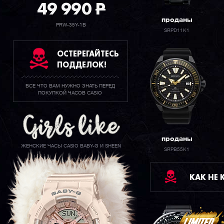
49 990
P
проданы
PRW-35Y-1B
SRPD11K1
ОСТЕРЕГАЙТЕСЬ
ПОДДЕЛОК!
ВСЕ ЧТО ВАМ НУЖНО ЗНАТЬ ПЕРЕД
ПОКУПКОЙ ЧАСОВ CASIO
проданы
ЖЕНСКИЕ ЧАСЫ CASIO BABY-G И SHEEN
SRPB55K1
КАК НЕ