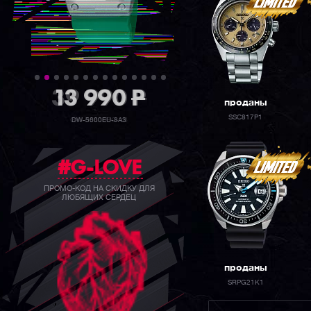
39 990
P
проданы
SSC817P1
GW-B5600BC-1B
#G-LOVE
ПРОМО-КОД НА СКИДКУ ДЛЯ
ЛЮБЯЩИХ СЕРДЕЦ
проданы
SRPG21K1