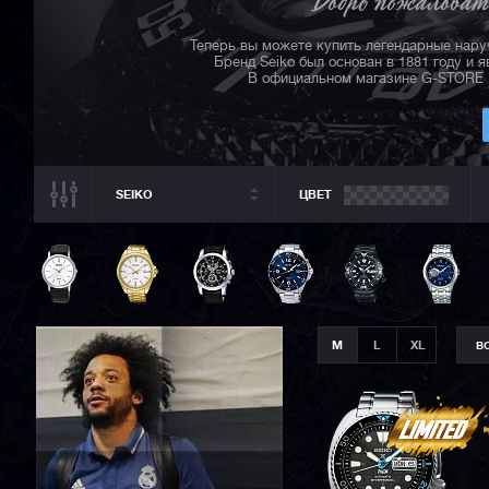
Теперь вы можете купить легендарные нару
Бренд Seiko был основан в 1881 году и 
В официальном магазине G-STORE R
SEIKO
ЦВЕТ
ВСЕ РАЗДЕЛЫ
SEIKO
ВСЕ CASIO
CASIO G-SHOCK
M
L
XL
В
CASIO BABY-G
CASIO PRO TREK
CASIO EDIFICE
CITIZEN