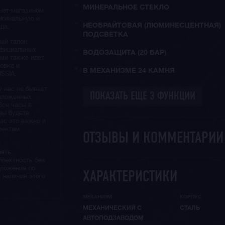
МИНЕРАЛЬНОЕ СТЕКЛО
нет-магазином
игинальную и
НЕОБРАЙТОВАЯ (ЛЮМИНЕСЦЕНТНАЯ)
да.
ПОДСВЕТКА
ый талон
официальных
ВОДОЗАЩИТА (20 БАР)
ами также идет
овка и
В МЕХАНИЗМЕ 24 КАМНЯ
SSIA.
у нас не бывает
наложенных
Все часы в
вы будете
нас это важно и
иентам
ОТЗЫВЫ И КОММЕНТАРИ
нять
плектность без
дложение по
ХАРАКТЕРИСТИКИ
 наличия этого
МЕХАНИЗМ
КОРПУС
МЕХАНИЧЕСКИЙ С
СТАЛЬ
АВТОПОДЗАВОДОМ