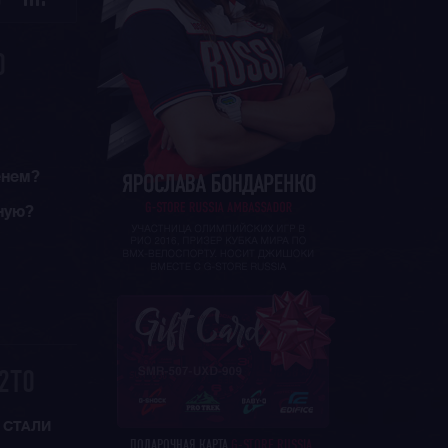
Ю
0
енем?
ную?
2T0
 СТАЛИ
ПОДАРОЧНАЯ КАРТА
G-STORE RUSSIA