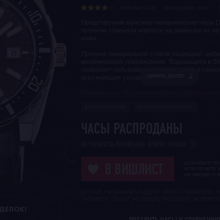
РЕЙТИНГ:
4.26
ID МОДЕЛИ: 3319
Представляем мужские механические часы Or
прочном стальном корпусе на ремешке из на
кожи.
Прочное минеральное стекло защищает цифе
механических повреждений. Водозащита в 20
позволяет пользоваться часами даже в самы
ЧИТАТЬ ДАЛЕЕ
окружающих условиях.
Напоминаем, что японский бренд
Orient
имеет
сто летнюю историю и сегодня это один из с
МЕХАНИЧЕСКИЕ
КОЖАНЫЙ РЕМЕШОК
узнаваемых часовых производителей
кварце
механических
наручных часов в мире. Часы O
отличает узнаваемый классический дизайн, 
ЧАСЫ РАСПРОДАНЫ
качество сборки и надежность выпускаемых 
моделей.
?
ВЕРОЯТНОСТЬ ПОЯВЛЕНИЯ: КРАЙНЕ НИЗКАЯ
ДОБАВЬТЕ Ч
В ВИШЛИСТ
И ПОЛУЧИТЕ 
НА ИМЕИЛ О 
ДРУГИЕ НАЗВАНИЯ МОДЕЛИ: ORIENT FAC09002T0, O
FAC09002T, ORIENT AC09002T0, FAC09002T, AC09002T
ДДЕЛОК!