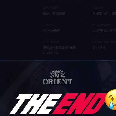
ЦИФЕРБЛАТ
СТЕКЛО
АНАЛОГОВЫЙ
МИНЕРАЛЬНО
БРАСЛЕТ
ВОДОЗАЩИТА
КОЖАНЫЙ
200WR (20 БАР
ПОДСВЕТКА
РАЗМЕР КОРПУС
ЛЮМИНЕСЦЕНТНЫЕ
D 46ММ
СТРЕЛКИ
ДИАМЕТР
ID МОДЕЛИ
46 ММ
3319
УСЛОВИЯ ДОСТАВКИ И ОП