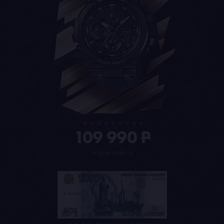
109 990
P
MTG-B1000B-1A