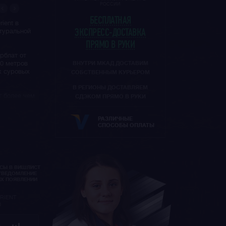
РОССИИ
БЕСПЛАТНАЯ
ient в
туральной
ЭКСПРЕСС-ДОСТАВКА
ПРЯМО В РУКИ
рблат от
0 метров
ВНУТРИ МКАД ДОСТАВИМ
х суровых
СОБСТВЕННЫМ КУРЬЕРОМ
В РЕГИОНЫ ДОСТАВЛЯЕМ
 более чем
СДЭКОМ ПРЯМО В РУКИ
амых
вых
и
РАЗЛИЧНЫЕ
rient
СПОСОБЫ ОПЛАТЫ
высокое
ими
АСЫ В ВИШЛИСТ
УВЕДОМЛЕНИЕ
ИХ ПОЯВЛЕНИИ
RIENT
0