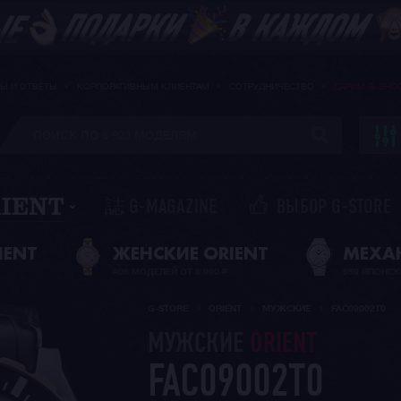
Ы И ОТВЕТЫ
КОРПОРАТИВНЫМ КЛИЕНТАМ
СОТРУДНИЧЕСТВО
ДАРИМ G-SHO
誌 G-MAGAZINE
ВЫБОР G-STORE
IENT
ЖЕНСКИЕ ORIENT
МЕХА
406 МОДЕЛЕЙ ОТ 8 990
Р
659 ЯПОНСК
G-STORE
ORIENT
МУЖСКИЕ
FAC09002T0
МУЖСКИЕ
ORIENT
FAC09002T0