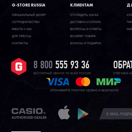
G-STORE RUSSIA
КЛИЕНТАМ
ДЛ
ОФИЦИАЛЬНЫЙ ДИЛЕР
ОТСЛЕДИТЬ ЗАКАЗ
КО
CОТРУДНИЧЕСТВО
ДОСТАВКА И ОПЛАТА
ПА
РАБОТА У НАС
ВОПРОСЫ И ОТВЕТЫ
МА
ДЛЯ ПРЕССЫ
ВОЗВРАТ ТОВАРА
КОНТАКТЫ
БОНУСЫ И ПОДАРКИ
8 800
555 93 36
ОБРА
БЕСПЛАТНЫЙ ЗВОНОК ПО ВСЕЙ РОССИИ
ОТВЕЧАЕМ Н
ОПЛАЧИВАЙТЕ ПОКУПКИ УДОБНО И БЕЗОПАСНО