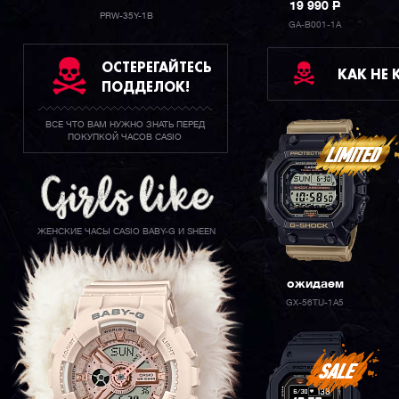
19 990
P
PRW-35Y-1B
GA-B001-1A
ОСТЕРЕГАЙТЕСЬ
КАК НЕ
ПОДДЕЛОК!
ВСЕ ЧТО ВАМ НУЖНО ЗНАТЬ ПЕРЕД
ПОКУПКОЙ ЧАСОВ CASIO
ЖЕНСКИЕ ЧАСЫ CASIO BABY-G И SHEEN
ожидаем
GX-56TU-1A5