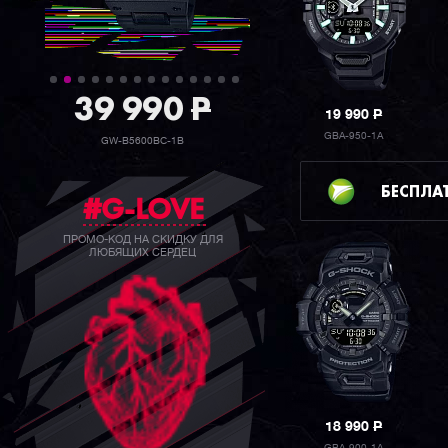
39 990
P
19 990
P
GBA-950-1A
GW-B5600BC-1B
БЕСПЛА
#G-LOVE
ПРОМО-КОД НА СКИДКУ ДЛЯ
ЛЮБЯЩИХ СЕРДЕЦ
18 990
P