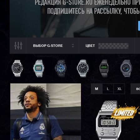
РЕДАКЦИЯ G-STORE.RU ЕЖЕНЕДЕЛЬНО ПР
ПОДПИШИТЕСЬ НА РАССЫЛКУ, ЧТОБ
ВЫБОР G-STORE
ЦВЕТ
ВСЕ РАЗДЕЛЫ
ВСЕ CASIO
CASIO G-SHOCK
CASIO BABY-G
M
L
XL
В
CASIO PRO TREK
CASIO EDIFICE
CITIZEN
SEIKO
ORIENT