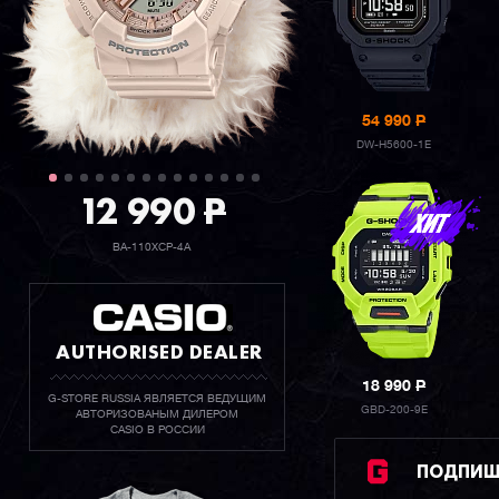
54 990
P
DW-H5600-1E
12 990
P
BA-110XCP-4A
AUTHORISED DEALER
18 990
P
G-STORE RUSSIA ЯВЛЯЕТСЯ ВЕДУЩИМ
GBD-200-9E
АВТОРИЗОВАНЫМ ДИЛЕРОМ
CASIO В РОССИИ
ПОДПИШИ