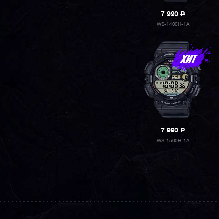
7 990
P
WS-1400H-1A
7 990
P
WS-1500H-1A