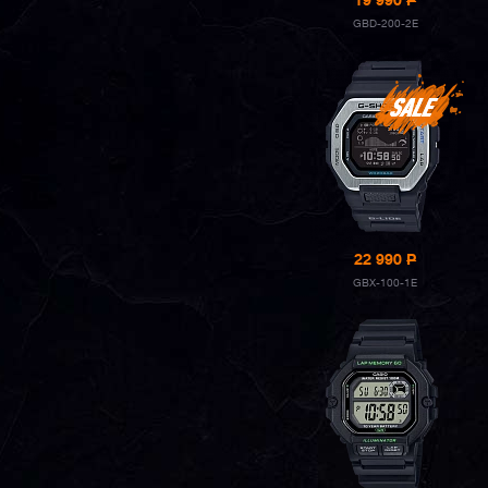
19 990
P
GBD-200-2E
22 990
P
GBX-100-1E