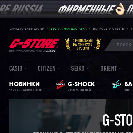
ОФИЦИАЛЬНЫЙ ДИЛЕР
БЕСПЛАТНАЯ ДОСТАВКА
ВОПРОСЫ И ОТВЕТЫ
ОФИЦИАЛЬНЫЙ
МАГАЗИН CASIO
В РОССИИ
MADE WITH HEART AND PRIDE IN
RUSSIA
CASIO
CITIZEN
SEIKO
ORIENT
НОВИНКИ
G-SHOCK
ЖЕ
BA
1129 НОВИНОК CASIO
2110 МОДЕЛЕЙ
1025
G-ST