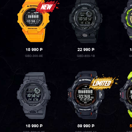
18 990
P
22 990
P
1
GBD-300-9E
GBD-800-1B
G
18 990
P
89 990
P
5