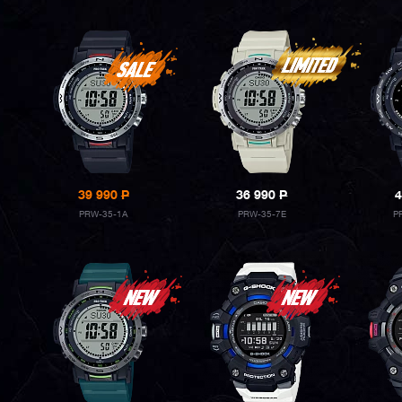
39 990
P
36 990
P
4
PRW-35-1A
PRW-35-7E
P