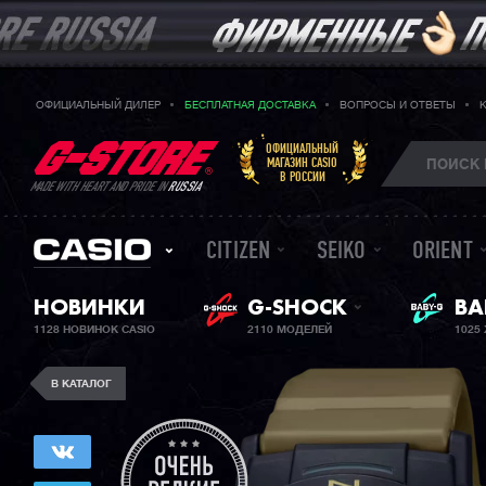
ОФИЦИАЛЬНЫЙ ДИЛЕР
БЕСПЛАТНАЯ ДОСТАВКА
ВОПРОСЫ И ОТВЕТЫ
ОФИЦИАЛЬНЫЙ
МАГАЗИН CASIO
В РОССИИ
MADE WITH HEART AND PRIDE IN
RUSSIA
CITIZEN
SEIKO
ORIENT
НОВИНКИ
G-SHOCK
BA
ЖЕ
1128 НОВИНОК CASIO
2110 МОДЕЛЕЙ
1025
В КАТАЛОГ