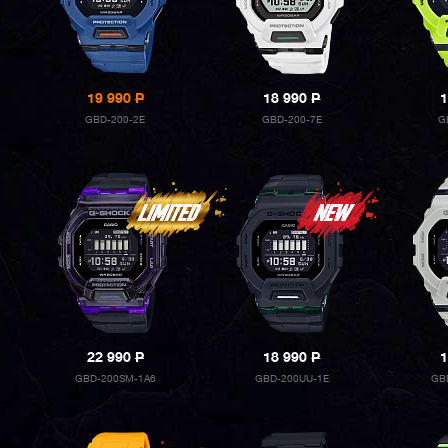
19 990
P
18 990
P
1
GBD-200-2E
GBD-200-7E
G
22 990
P
18 990
P
1
GBD-200SM-1A6
GBD-200UU-1E
GB