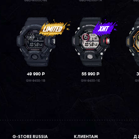
GBD-800UC-8E
GBD-H2000-1A
GBD
49 990
P
55 990
P
3
GW-9400-1B
GW-9400-1E
GW
G-STORE RUSSIA
КЛИЕНТАМ
ДЛ