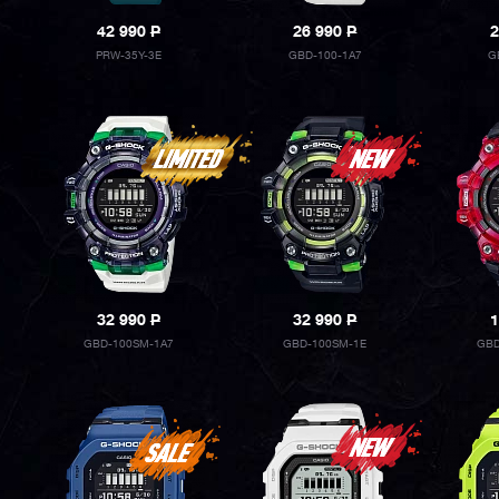
42 990
P
26 990
P
2
PRW-35Y-3E
GBD-100-1A7
G
32 990
P
32 990
P
1
GBD-100SM-1A7
GBD-100SM-1E
GBD