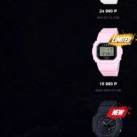
24 990
P
GM-S2110-7A6
15 990
P
GMD-S5610IT-4B