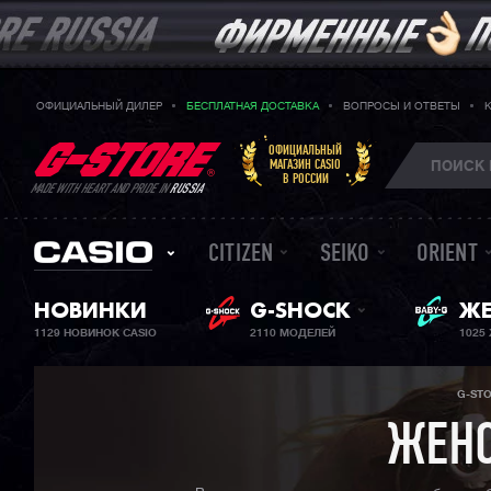
ОФИЦИАЛЬНЫЙ ДИЛЕР
БЕСПЛАТНАЯ ДОСТАВКА
ВОПРОСЫ И ОТВЕТЫ
ОФИЦИАЛЬНЫЙ
МАГАЗИН CASIO
В РОССИИ
MADE WITH HEART AND PRIDE IN
RUSSIA
CITIZEN
SEIKO
ORIENT
НОВИНКИ
G-SHOCK
BA
ЖЕ
1129 НОВИНОК CASIO
2110 МОДЕЛЕЙ
1025
G-ST
ЖЕНС