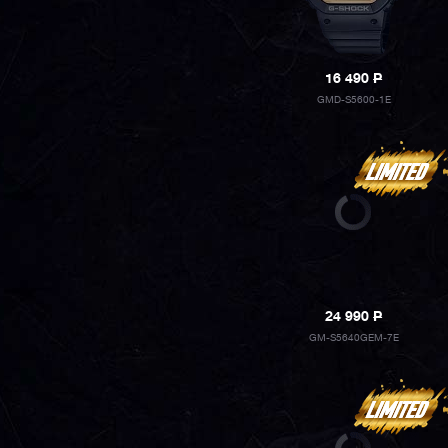
16 490
P
GMD-S5600-1E
24 990
P
GM-S5640GEM-7E