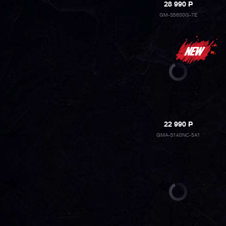
28 990
P
GM-S5600G-7E
22 990
P
GMA-S140NC-5A1