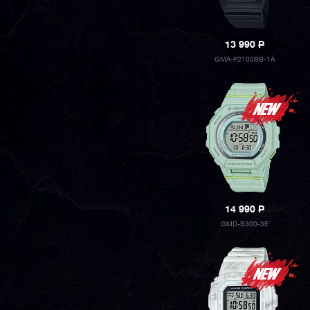
13 990
P
GMA-P2100BB-1A
14 990
P
GMD-B300-3E