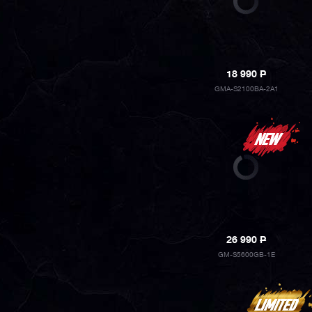
18 990
P
GMA-S2100BA-2A1
26 990
P
GM-S5600GB-1E