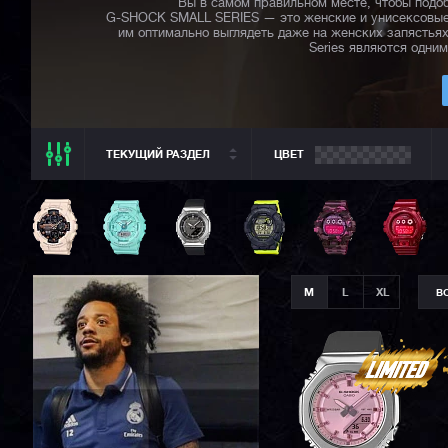
Вы в самом правильном месте, чтобы подоб
G-SHOCK SMALL SERIES — это женские и унисексовые 
им оптимально выглядеть даже на женских запястья
Series являются одни
ТЕКУЩИЙ РАЗДЕЛ
ЦВЕТ
ТЕКУЩИЙ РАЗДЕЛ
ВСЕ CASIO
CASIO G-SHOCK
CASIO BABY-G
M
L
XL
В
CASIO PRO TREK
CASIO EDIFICE
CITIZEN
SEIKO
ORIENT