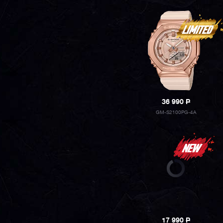
36 990
P
GM-S2100PG-4A
17 990
P