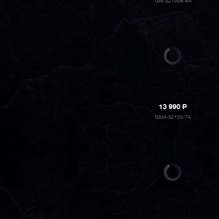
GM-S2100B-8A
13 990
P
GMA-S2100-7A