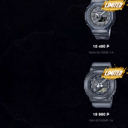
18 490
P
GMA-S2100SK-1A
19 990
P
GM-S2100MF-1A