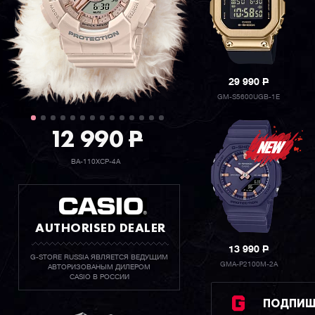
29 990
P
GM-S5600UGB-1E
12 990
P
BA-110XCP-4A
AUTHORISED DEALER
13 990
P
G-STORE RUSSIA ЯВЛЯЕТСЯ ВЕДУЩИМ
GMA-P2100M-2A
АВТОРИЗОВАНЫМ ДИЛЕРОМ
CASIO В РОССИИ
ПОДПИШИ