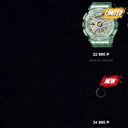
22 990
P
GMA-S110GS-3A
34 990
P