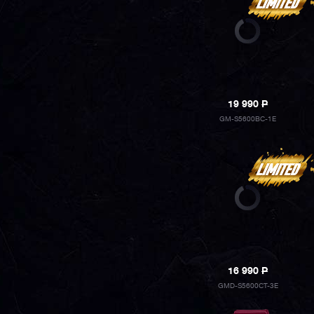
19 990
P
GM-S5600BC-1E
16 990
P
GMD-S5600CT-3E