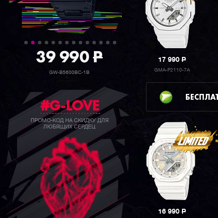
39 990
P
17 990
P
GMA-P2110-7A
GW-B5600BC-1B
БЕСПЛА
#G-LOVE
ПРОМО-КОД НА СКИДКУ ДЛЯ
ЛЮБЯЩИХ СЕРДЕЦ
16 990
P