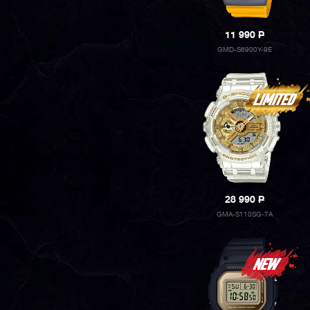
11 990
P
GMD-S6900Y-9E
28 990
P
GMA-S110SG-7A