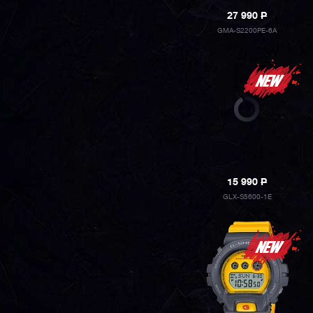
27 990
P
GMA-S2200PE-6A
15 990
P
GLX-S5600-1E