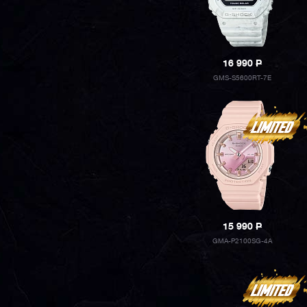
16 990
P
GMS-S5600RT-7E
15 990
P
GMA-P2100SG-4A