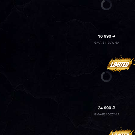
16 990
P
GMA-S110VW-6A
24 990
P
GMA-P2100ZY-1A