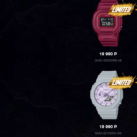
19 990
P
GMD-S5600RB-4E
19 990
P
GMA-S2100NC-8A