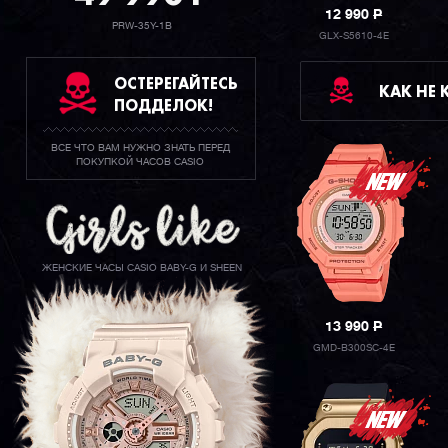
12 990
P
PRW-35Y-1B
GLX-S5610-4E
ОСТЕРЕГАЙТЕСЬ
КАК НЕ
ПОДДЕЛОК!
ВСЕ ЧТО ВАМ НУЖНО ЗНАТЬ ПЕРЕД
ПОКУПКОЙ ЧАСОВ CASIO
ЖЕНСКИЕ ЧАСЫ CASIO BABY-G И SHEEN
13 990
P
GMD-B300SC-4E