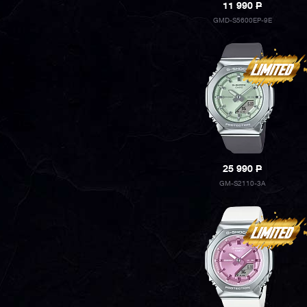
11 990
P
GMD-S5600EP-9E
25 990
P
GM-S2110-3A