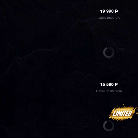
19 990
P
GMA-B800-9A
15 590
P
GMA-S110MC-3A