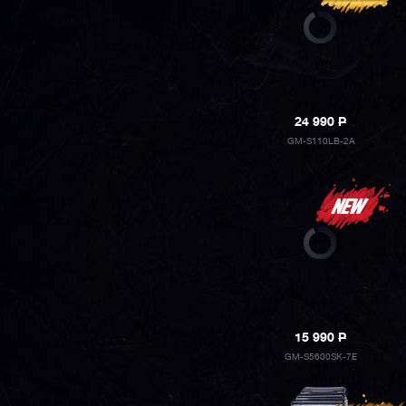
24 990
P
GM-S110LB-2A
15 990
P
GM-S5600SK-7E