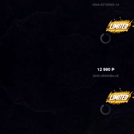
GMA-S2100MD-1A
12 990
P
GMD-S5600BA-4E