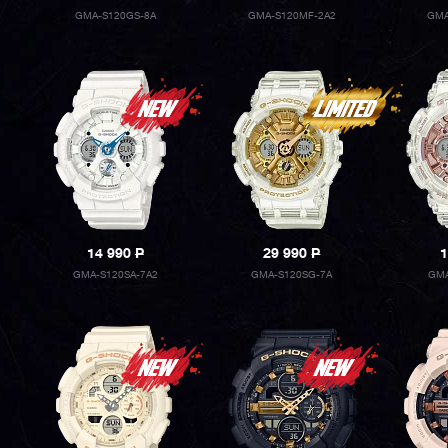
GMA-S120GS-8A
GMA-S120MF-2A2
GMA
14 990
P
29 990
P
1
GMA-S120SA-7A2
GMA-S120SG-7A
GMA