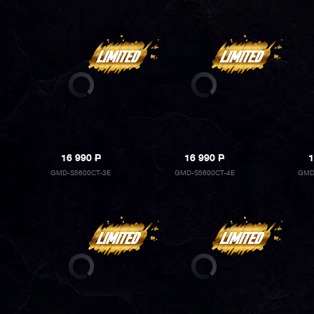
16 990
P
16 990
P
1
GMD-S5600CT-3E
GMD-S5600CT-4E
GMD