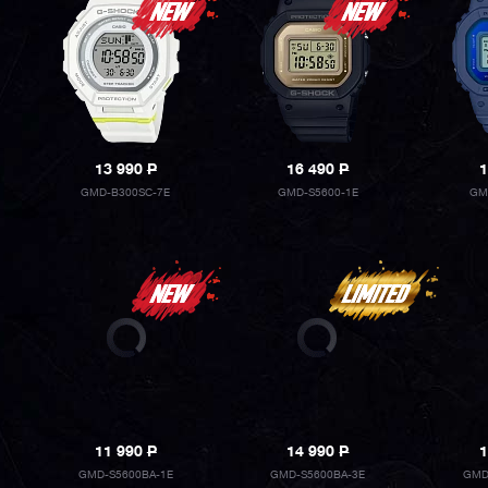
13 990
P
16 490
P
1
GMD-B300SC-7E
GMD-S5600-1E
GM
11 990
P
14 990
P
1
GMD-S5600BA-1E
GMD-S5600BA-3E
GMD