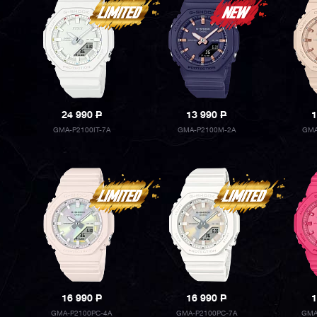
24 990
P
13 990
P
1
GMA-P2100IT-7A
GMA-P2100M-2A
GMA
16 990
P
16 990
P
1
GMA-P2100PC-4A
GMA-P2100PC-7A
GMA