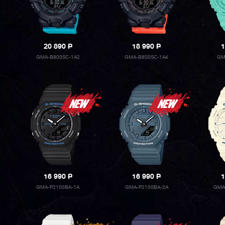
20 890
P
18 990
P
1
GMA-B800SC-1A2
GMA-B800SC-1A4
GM
16 990
P
16 990
P
1
GMA-P2100BA-1A
GMA-P2100BA-2A
GMA