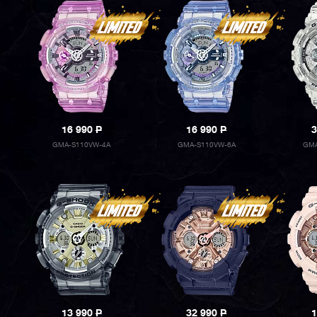
16 990
P
16 990
P
3
GMA-S110VW-4A
GMA-S110VW-6A
GMA
13 990
P
32 990
P
1