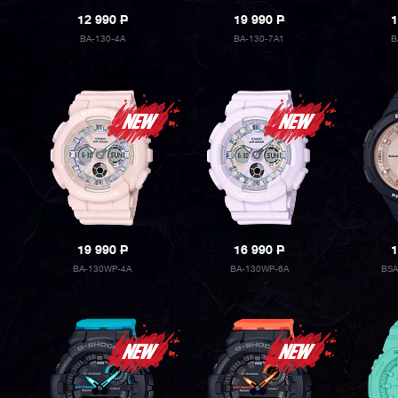
12 990
P
19 990
P
1
BA-130-4A
BA-130-7A1
B
19 990
P
16 990
P
1
BA-130WP-4A
BA-130WP-6A
BSA