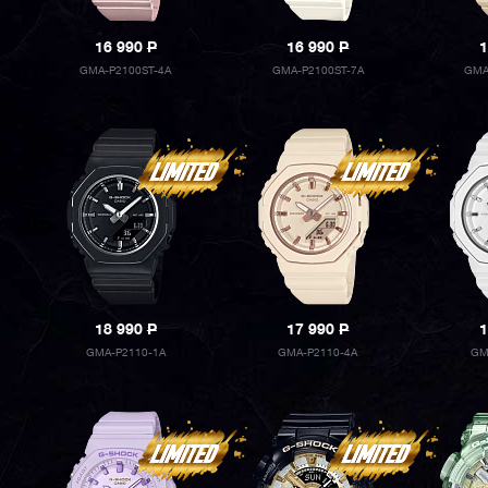
16 990
P
16 990
P
1
GMA-P2100ST-4A
GMA-P2100ST-7A
GMA
18 990
P
17 990
P
1
GMA-P2110-1A
GMA-P2110-4A
GM