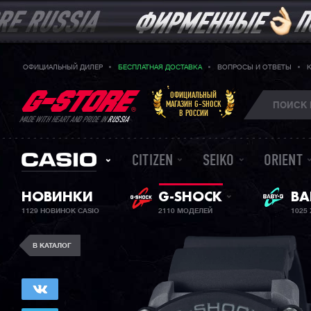
ОФИЦИАЛЬНЫЙ ДИЛЕР
БЕСПЛАТНАЯ ДОСТАВКА
ВОПРОСЫ И ОТВЕТЫ
ОФИЦИАЛЬНЫЙ
МАГАЗИН G-SHOCK
В РОССИИ
MADE WITH HEART AND PRIDE IN
RUSSIA
CITIZEN
SEIKO
ORIENT
НОВИНКИ
G-SHOCK
ЖЕ
BA
1129 НОВИНОК CASIO
2110 МОДЕЛЕЙ
1025
В КАТАЛОГ