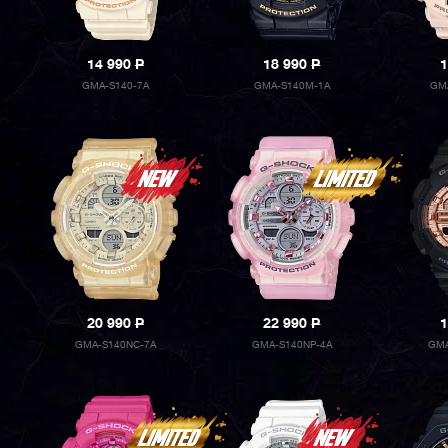
14 990
P
18 990
P
1
GMA-S140-7A
GMA-S140M-1A
GM
20 990
P
22 990
P
1
GMA-S140NC-7A
GMA-S140NP-4A
GMA