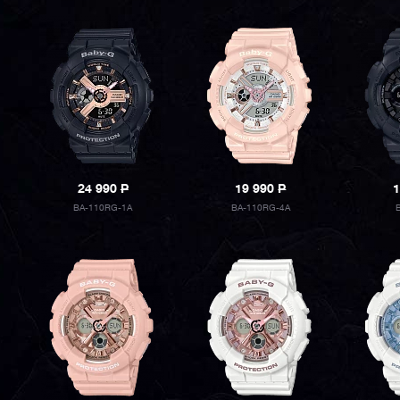
24 990
P
19 990
P
1
BA-110RG-1A
BA-110RG-4A