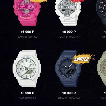
16 990
P
16 990
P
1
GMA-S140PP-4A
GMA-S140VA-7A
GM
13 990
P
18 990
P
1
GMA-S2100-7A
GMA-S2100BA-2A1
GMA