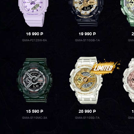
16 990
P
19 990
P
2
GMA-P2125W-6A
GMA-S110GB-1A
GMA
15 590
P
28 990
P
1
GMA-S110MC-3A
GMA-S110SG-7A
GMA