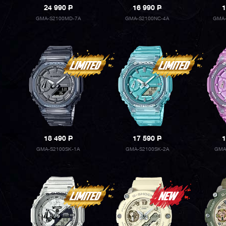
24 990
P
16 990
P
1
GMA-S2100MD-7A
GMA-S2100NC-4A
GMA-
18 490
P
17 590
P
1
GMA-S2100SK-1A
GMA-S2100SK-2A
GMA