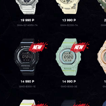
19 990
P
13 990
P
2
GMA-S2140RX-7A
GMA-S2200-7A
GMA
14 990
P
14 990
P
1
GMD-B300-1E
GMD-B300-3E
GM