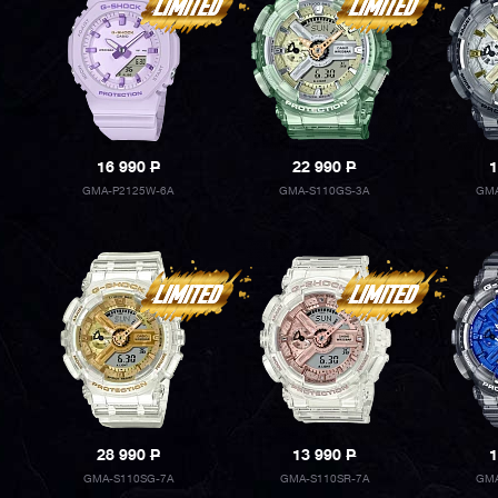
16 990
P
22 990
P
1
GMA-P2125W-6A
GMA-S110GS-3A
GMA
28 990
P
13 990
P
1
GMA-S110SG-7A
GMA-S110SR-7A
GMA