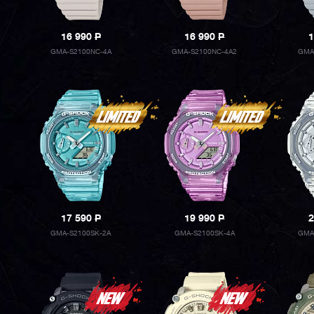
16 990
P
16 990
P
1
GMA-S2100NC-4A
GMA-S2100NC-4A2
GMA
17 590
P
19 990
P
2
GMA-S2100SK-2A
GMA-S2100SK-4A
GMA