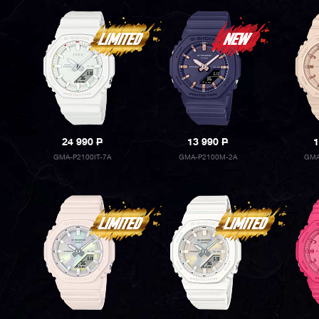
24 990
P
13 990
P
1
GMA-P2100IT-7A
GMA-P2100M-2A
GMA