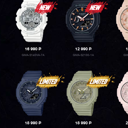
16 990
P
12 990
P
1
GMA-S140VA-7A
GMA-S2100-1A
GM
18 990
P
18 990
P
2