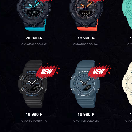
20 890
P
18 990
P
1
GMA-B800SC-1A2
GMA-B800SC-1A4
GM
16 990
P
16 990
P
1
GMA-P2100BA-1A
GMA-P2100BA-2A
GMA