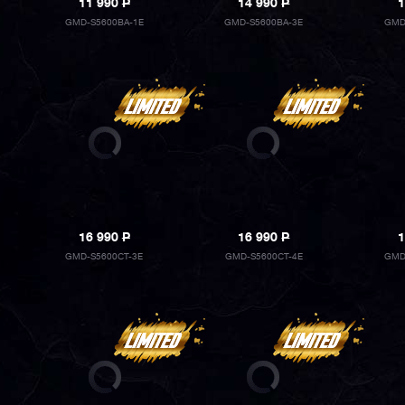
11 990
P
14 990
P
1
GMD-S5600BA-1E
GMD-S5600BA-3E
GMD
16 990
P
16 990
P
1
GMD-S5600CT-3E
GMD-S5600CT-4E
GMD