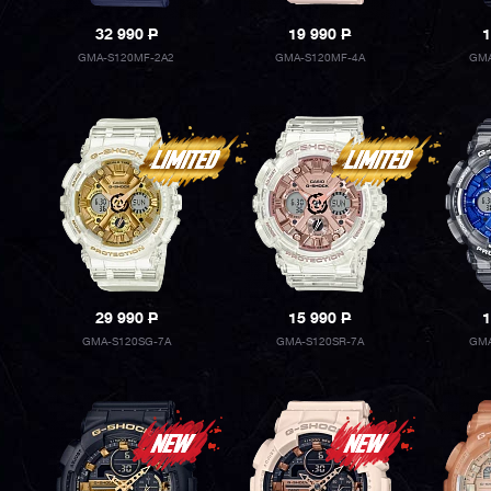
32 990
P
19 990
P
1
GMA-S120MF-2A2
GMA-S120MF-4A
GMA
29 990
P
15 990
P
1
GMA-S120SG-7A
GMA-S120SR-7A
GMA