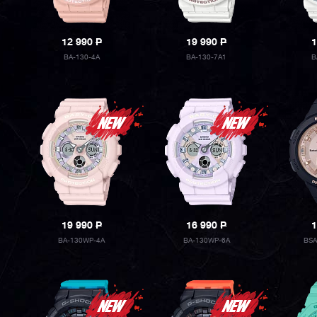
12 990
P
19 990
P
1
BA-130-4A
BA-130-7A1
B
19 990
P
16 990
P
1
BA-130WP-4A
BA-130WP-6A
BSA