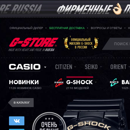
ОФИЦИАЛЬНЫЙ ДИЛЕР
БЕСПЛАТНАЯ ДОСТАВКА
ВОПРОСЫ И ОТВЕТЫ
ОФИЦИАЛЬНЫЙ
МАГАЗИН G-SHOCK
В РОССИИ
MADE WITH HEART AND PRIDE IN
RUSSIA
CITIZEN
SEIKO
ORIENT
НОВИНКИ
G-SHOCK
ЖЕ
BA
1129 НОВИНОК CASIO
2110 МОДЕЛЕЙ
1025
В КАТАЛОГ