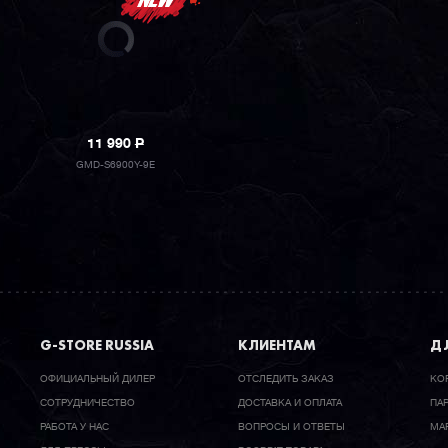
11 990
P
GMD-S6900Y-9E
G-STORE RUSSIA
КЛИЕНТАМ
ДЛ
ОФИЦИАЛЬНЫЙ ДИЛЕР
ОТСЛЕДИТЬ ЗАКАЗ
КО
CОТРУДНИЧЕСТВО
ДОСТАВКА И ОПЛАТА
ПА
РАБОТА У НАС
ВОПРОСЫ И ОТВЕТЫ
МА