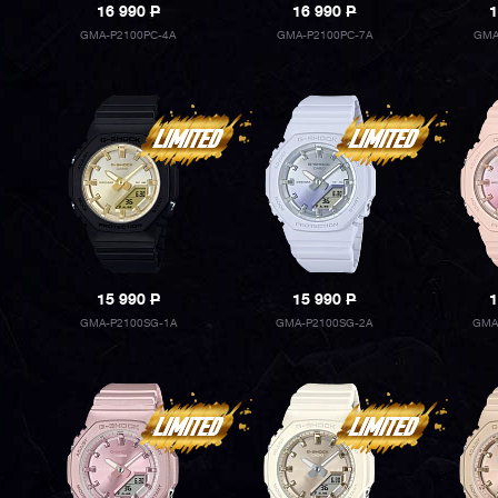
16 990
P
16 990
P
1
GMA-P2100PC-4A
GMA-P2100PC-7A
GMA
15 990
P
15 990
P
1
GMA-P2100SG-1A
GMA-P2100SG-2A
GMA