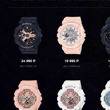
24 990
P
19 990
P
1
BA-110RG-1A
BA-110RG-4A