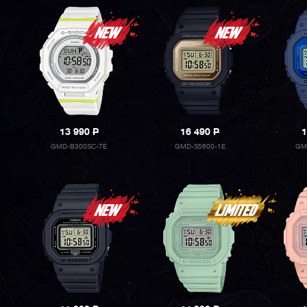
13 990
P
16 490
P
1
GMD-B300SC-7E
GMD-S5600-1E
GM