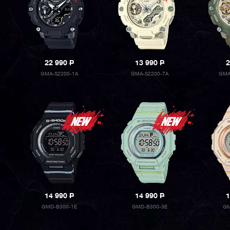
22 990
P
13 990
P
2
GMA-S2200-1A
GMA-S2200-7A
GMA
14 990
P
14 990
P
1
GMD-B300-1E
GMD-B300-3E
GM