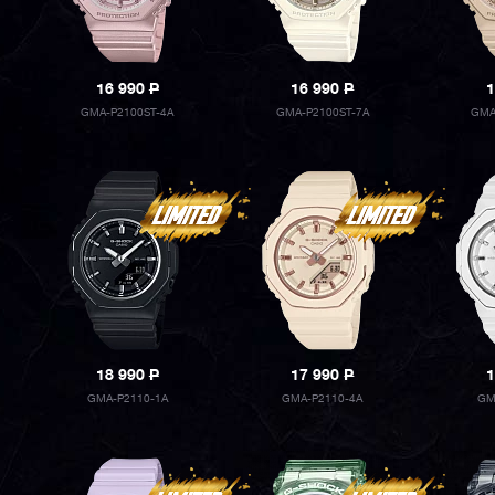
16 990
P
16 990
P
1
GMA-P2100ST-4A
GMA-P2100ST-7A
GMA
18 990
P
17 990
P
1
GMA-P2110-1A
GMA-P2110-4A
GM