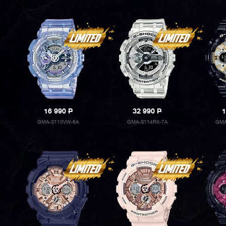
16 990
P
32 990
P
1
GMA-S110VW-6A
GMA-S114RX-7A
GMA