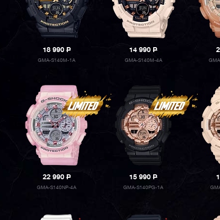
18 990
P
14 990
P
2
GMA-S140M-1A
GMA-S140M-4A
GMA
22 990
P
15 990
P
1
GMA-S140NP-4A
GMA-S140PG-1A
GMA