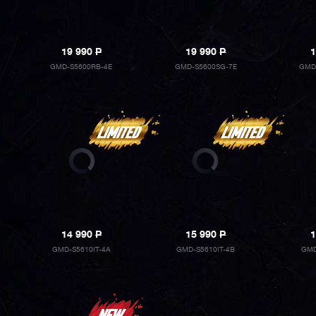
19 990
P
19 990
P
1
GMD-S5600RB-4E
GMD-S5600SG-7E
GMD
14 990
P
15 990
P
1
GMD-S5610IT-4A
GMD-S5610IT-4B
GMD