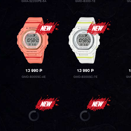
GMA-S2200PE-6A
GMD-B300-1E
GM
13 990
P
13 990
P
1
GMD-B300SC-4E
GMD-B300SC-7E
GM