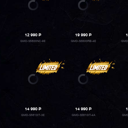
12 990
P
19 990
P
1
GMD-S5600NC-9E
GMD-S5600RB-4E
GMD
14 990
P
14 990
P
1
GMD-S5610IT-3E
GMD-S5610IT-4A
GMD