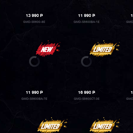
13 990
P
11 990
P
1
GMD-S5600-8E
GMD-S5600BA-1E
GMD
11 990
P
16 990
P
1
GMD-S5600BA-7E
GMD-S5600CT-3E
GMD