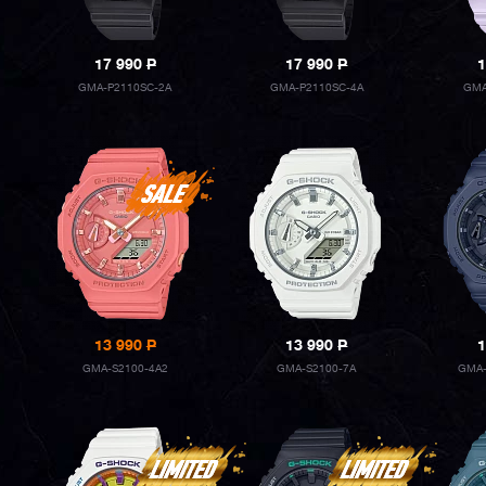
17 990
P
17 990
P
1
GMA-P2110SC-2A
GMA-P2110SC-4A
GMA
13 990
P
13 990
P
1
GMA-S2100-4A2
GMA-S2100-7A
GMA-