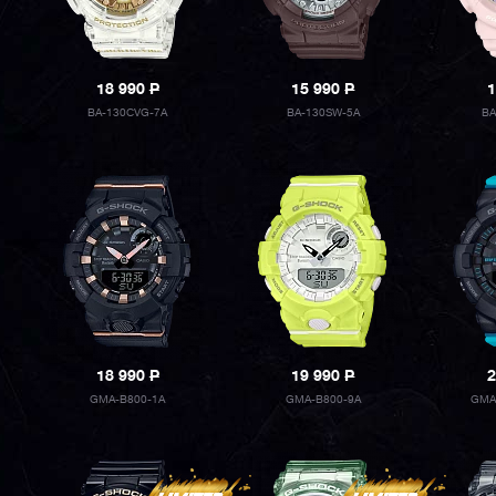
18 990
P
15 990
P
1
BA-130CVG-7A
BA-130SW-5A
BA
18 990
P
19 990
P
2
GMA-B800-1A
GMA-B800-9A
GMA