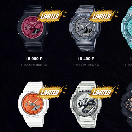
15 990
P
18 490
P
1
GMA-S2100RB-1A
GMA-S2100SK-1A
GMA