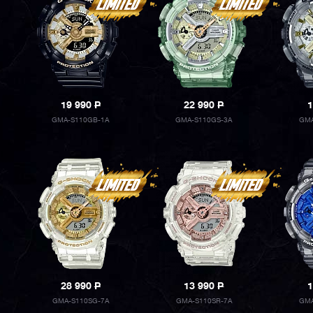
19 990
P
22 990
P
1
GMA-S110GB-1A
GMA-S110GS-3A
GMA
28 990
P
13 990
P
1
GMA-S110SG-7A
GMA-S110SR-7A
GMA