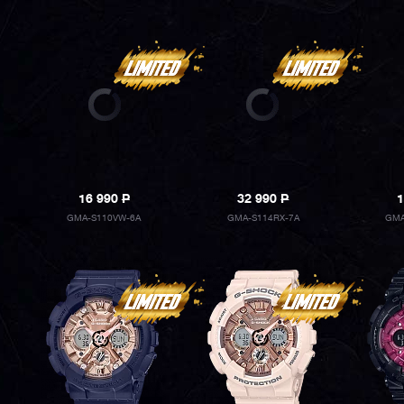
16 990
P
32 990
P
1
GMA-S110VW-6A
GMA-S114RX-7A
GMA