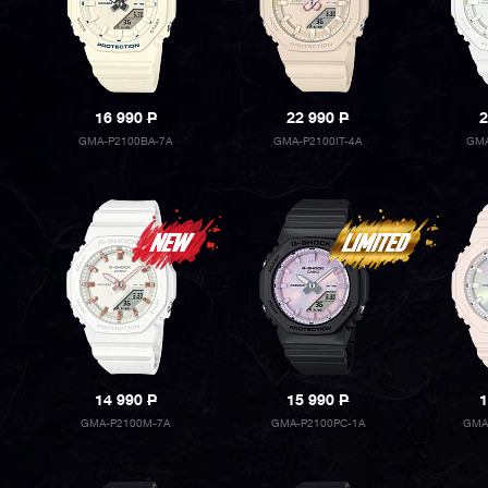
16 990
P
22 990
P
2
GMA-P2100BA-7A
GMA-P2100IT-4A
GMA
14 990
P
15 990
P
1
GMA-P2100M-7A
GMA-P2100PC-1A
GMA