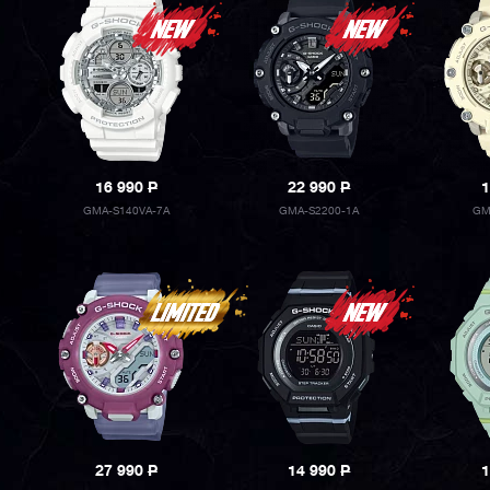
16 990
P
22 990
P
1
GMA-S140VA-7A
GMA-S2200-1A
GM
27 990
P
14 990
P
1