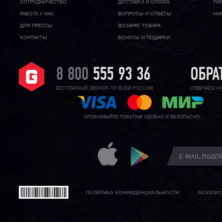
CОТРУДНИЧЕСТВО
ДОСТАВКА И ОПЛАТА
ПА
РАБОТА У НАС
ВОПРОСЫ И ОТВЕТЫ
МА
ДЛЯ ПРЕССЫ
ВОЗВРАТ ТОВАРА
КОНТАКТЫ
БОНУСЫ И ПОДАРКИ
8 800
555 93 36
ОБРА
БЕСПЛАТНЫЙ ЗВОНОК ПО ВСЕЙ РОССИИ
ОТВЕЧАЕМ Н
ОПЛАЧИВАЙТЕ ПОКУПКИ УДОБНО И БЕЗОПАСНО
ПОЛИТИКА КОНФИДЕНЦИАЛЬНОСТИ
БЕЗОПАС