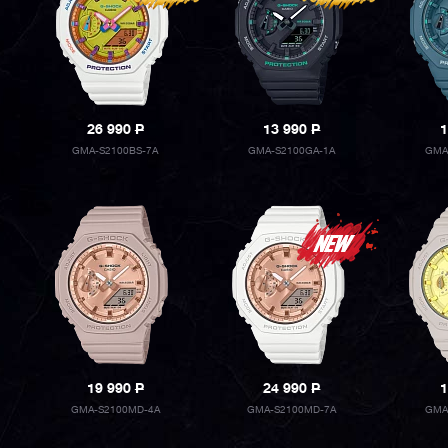
26 990
P
13 990
P
1
GMA-S2100BS-7A
GMA-S2100GA-1A
GMA
19 990
P
24 990
P
1
GMA-S2100MD-4A
GMA-S2100MD-7A
GMA