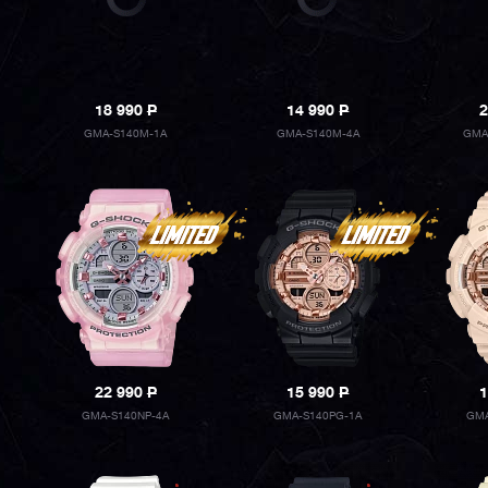
18 990
P
14 990
P
2
GMA-S140M-1A
GMA-S140M-4A
GMA
22 990
P
15 990
P
1
GMA-S140NP-4A
GMA-S140PG-1A
GMA