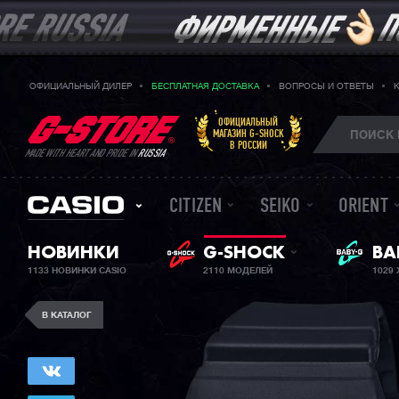
ОФИЦИАЛЬНЫЙ ДИЛЕР
БЕСПЛАТНАЯ ДОСТАВКА
ВОПРОСЫ И ОТВЕТЫ
ОФИЦИАЛЬНЫЙ
МАГАЗИН G-SHOCK
В РОССИИ
MADE WITH HEART AND PRIDE IN
RUSSIA
CITIZEN
SEIKO
ORIENT
ЖЕ
НОВИНКИ
G-SHOCK
BA
1133 НОВИНКИ CASIO
2110 МОДЕЛЕЙ
1029
В КАТАЛОГ