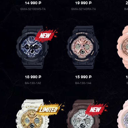
14 990
P
19 990
P
2
GMA-S2100WS-7A
GMA-S2140RX-7A
BA
18 990
P
15 990
P
1
BA-130-1A2
BA-130-1A4