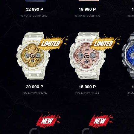
32 990
P
19 990
P
1
GMA-S120MF-2A2
GMA-S120MF-4A
GMA
29 990
P
15 990
P
1
GMA-S120SG-7A
GMA-S120SR-7A
GMA