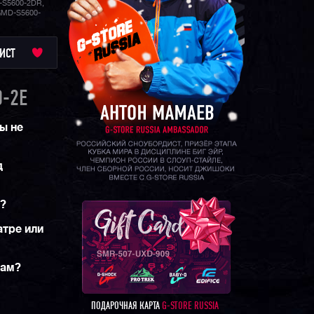
S5600-2DR,
SHOCK, что
GMD-S5600-
льших
нских
ИСТ
-2E
ы не
д
м?
атре или
рам?
ПОДАРОЧНАЯ КАРТА
G-STORE RUSSIA