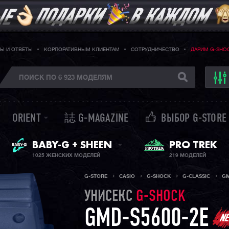
Ы И ОТВЕТЫ
КОРПОРАТИВНЫМ КЛИЕНТАМ
СОТРУДНИЧЕСТВО
ДАРИМ G-SHO
ORIENT
誌 G-MAGAZINE
ВЫБОР G-STORE
ЖЕНСКИЕ ЧАСЫ
PRO TREK
BABY-G + SHEEN
1025 ЖЕНСКИХ МОДЕЛЕЙ
219 МОДЕЛЕЙ
G-STORE
CASIO
G-SHOCK
G-CLASSIC
GM
УНИСЕКС
G-SHOCK
GMD-S5600-2E