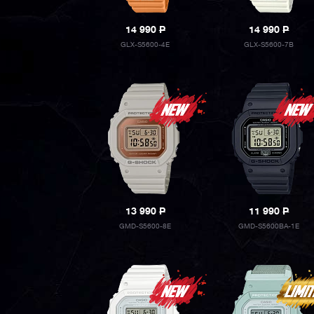
14 990
P
14 990
P
GLX-S5600-4E
GLX-S5600-7B
13 990
P
11 990
P
GMD-S5600-8E
GMD-S5600BA-1E