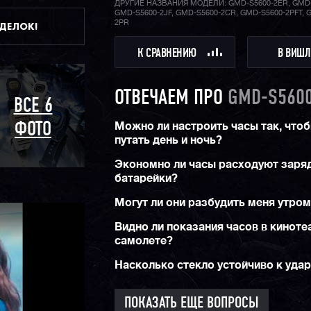
ДРУГИЕ НАЗВАНИЯ МОДЕЛИ: GMD-S5600-2ER, GMD-
корпуса, в отличие от остальных моделей G-
GMD-S5600-2JF, GMD-S5600-2CR, GMD-S5600-2PFT, 
позволяет им оптимально выглядеть на небо
2PR
ДДЕЛОК!
мужских руках и даже на самых изящных же
запястьях.
К СРАВНЕНИЮ
В ВИШЛ
ОТВЕЧАЕМ ПРО
GMD-S5600
ВСЕ 6
Можно ли настроить часы так, чтоб
ФОТО
путать день и ночь?
Экономно ли часы расходуют заря
батарейки?
Могут ли они разбудить меня утро
Видно ли показания часов в киноте
самолете?
Насколько стекло устойчиво к уда
ПОКАЗАТЬ ЕЩЕ ВОПРОСЫ