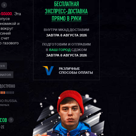
БЕСПЛАТНАЯ
ЭКСПРЕСС-ДОСТАВКА
S5600
. Эта
ПРЯМО В РУКИ
рпусе
ономикой и
 вокруг
ВНУТРИ МКАД ДОСТАВИМ
 синий
ЗАВТРА 8 АВГУСТА 2026
 счет
ю газового
ПОДГОТОВИМ И ОТПРАВИМ
В
ВАШ ГОРОД
СДЭКОМ
ЗАВТРА 8 АВГУСТА 2026
спользовать
КУЛ
 ежечасным
РАЗЛИЧНЫЕ
ниями
СПОСОБЫ ОПЛАТЫ
INATOR
засиживаться
ДОСТУПНО
авно стал
х
SIO RUSSIA.
 фешн
лемных
щиту в 200
ость и
УСОВ
?
которой
-2E
ексовых и
размер