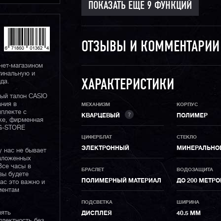
ОТЗЫВЫ И КОММЕНТАРИ
нет-магазином
гинальную и
да.
ХАРАКТЕРИСТИКИ
ный талон CASIO
ания в
МЕХАНИЗМ
КОРПУС
плекте с
?
КВАРЦЕВЫЙ
ПОЛИМЕР
ке, фирменная
 G-STORE
ЦИФЕРБЛАТ
СТЕКЛО
ЭЛЕКТРОННЫЙ
МИНЕРАЛЬНО
у нас не бывает
наложенных
Все часы в
БРАСЛЕТ
ВОДОЗАЩИТА
вы будете
ПОЛИМЕРНЫЙ МАТЕРИАЛ
ДО 200 МЕТР
нас это важно и
иентам
ПОДСВЕТКА
ШИРИНА
нять
ДИСПЛЕЯ
40.5 ММ
плектность без