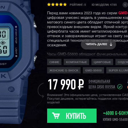
РЕЙТИНГ:
5
ID МОДЕЛИ: 4785
Перед вами новинка 2023 года из серии
GMD-
цифровая унисекс модель в уменьшенном ко
матового синего цвета обладает отличной эрг
превосходным внешним видом. Яркий контур
циферблата часов имеет металлизированный
оттенок и завораживающе играет на свету за
специальной технологии нанесения с помощь
ЧИТАТЬ ДАЛЕЕ
осаждения.
Часы GMD-S5600 обладают функциональным
секундомером и таймером, которые можно и
СИНИЕ
КОМПАКТНЫЕ
ЦИФРОВЫЕ
ОЛДС
в своих интервальных тренировках, а также
сигналом и многофункциональными уведомле
ЖЕНСКИЕ G-SHOCK
GMD-S5600
SUPER ILLUM
(будильники), которые могут помочь вам не 
и "расшевелят" вас в течение дня.
17 990
P
ОФИЦИАЛЬНАЯ
Отметим, что силуэт корпуса
G-Shock 5600
д
ЦЕНА CASIO RUSSIA
часовой классикой и является одним из самы
Внимание! Это официальная цена, установленная CA
узнаваемых в мире наручных часов. Помимо
Покупая дешевле, остерегайтесь подделок или проб
составляющей, не стоит забывать про водоза
моделей
метров и легендарную джишоковую вынослив
неубиваемость данной модели!
+6000 G-БОН
КУПИТЬ
Напомним, что
G-SHOCK SMALL SERIES
, к 
КУПИВ GMD-S5600
относится и данная модель — это серия унис
женских джишоков, имеющих уменьшенный 