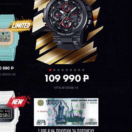
0 890
P
109 990
P
X-S5600-3E
MTG-B1000B-1A
1 000
Р
НА ПОКУПКИ ЗА ПОДПИСКУ