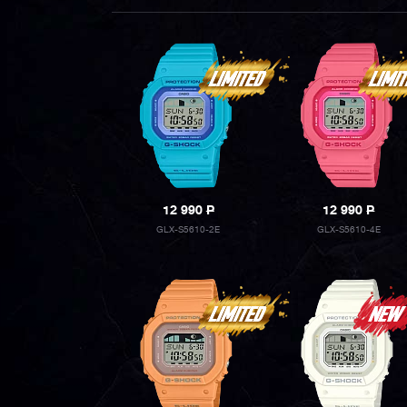
12 990
P
12 990
P
GLX-S5610-2E
GLX-S5610-4E