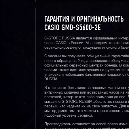
ГАРАНТИЯ И ОРИГИНАЛЬНОСТЬ
CASIO GMD-S5600-2E
G-STORE RUSSIA является официальным интер
часов CASIO в России. Мы продаем только ори
сертифицированную продукцию японского брен
С часами вы получаете официальный гарантий
нового образца на 2 года сервисного обслужив
официальных сервисных центрах бренда. В ком
часами также идет инструкция на русском язы
упаковка и небольшие фирменные подарки от
RUSSIA.
В отличие от большинства часовых магазинов, 
витринных моделей или возвратных часов из 
платежей, которые кто-либо примерял до вас. 
магазине G-STORE RUSSIA абсолютно новые и 
первый, кто наденет их на свое запястье. Для 
мы гордимся тем, что можем гарантировать кл
подобный уровень сервиса.
Производитель оставляет за собой право изме
характеристики товара, его внешний вид и ком