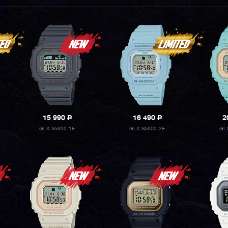
15 990
P
16 490
P
2
GLX-S5600-1E
GLX-S5600-2E
GL