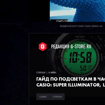
ВИДЕООБЗОР CASIO GMD-S5600-2E
РЕДАКЦИЯ G-STORE.RU
СТАТЬЯ  |  9 МИН
ГАЙД ПО ПОДСВЕТКАМ В Ч
CASIO: SUPER ILLUMINATOR, L
CASIO
СТАТЬЯ