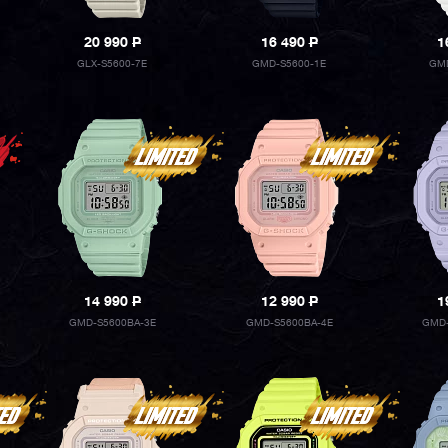
20 990
P
16 490
P
1
GLX-S5600-7E
GMD-S5600-1E
GMD
14 990
P
12 990
P
1
GMD-S5600BA-3E
GMD-S5600BA-4E
GMD-