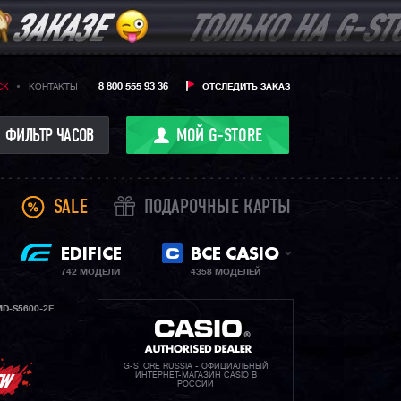
8 800 555 93 36
CK
КОНТАКТЫ
ОТСЛЕДИТЬ ЗАКАЗ
ФИЛЬТР ЧАСОВ
МОЙ G-STORE
SALE
ПОДАРОЧНЫЕ КАРТЫ
EDIFICE
ВСЕ CASIO
742 МОДЕЛИ
4358 МОДЕЛЕЙ
D-S5600-2E
G-STORE RUSSIA - ОФИЦИАЛЬНЫЙ
ИНТЕРНЕТ-МАГАЗИН CASIO В
РОССИИ