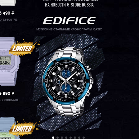
НА НОВОСТИ G-STORE RUSSIA
6 490
P
-S5600-7E
МУЖСКИЕ СТАЛЬНЫЕ ХРОНОГРАФЫ CASIO
9 990
P
S5600BA-6E