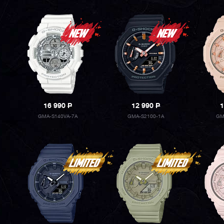
16 990
P
12 990
P
1
GMA-S140VA-7A
GMA-S2100-1A
GM