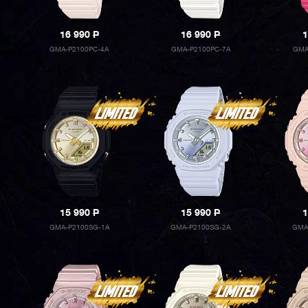
16 990
P
16 990
P
1
GMA-P2100PC-4A
GMA-P2100PC-7A
GMA
15 990
P
15 990
P
1
GMA-P2100SG-1A
GMA-P2100SG-2A
GMA