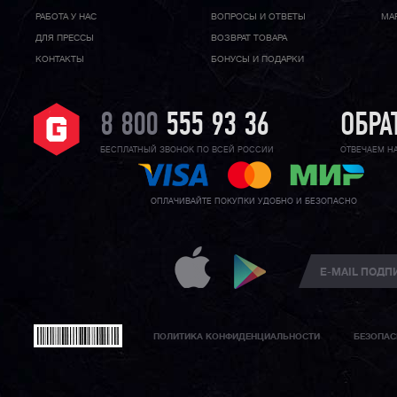
РАБОТА У НАС
ВОПРОСЫ И ОТВЕТЫ
МА
ДЛЯ ПРЕССЫ
ВОЗВРАТ ТОВАРА
КОНТАКТЫ
БОНУСЫ И ПОДАРКИ
8 800
555 93 36
ОБРА
БЕСПЛАТНЫЙ ЗВОНОК ПО ВСЕЙ РОССИИ
ОТВЕЧАЕМ Н
ОПЛАЧИВАЙТЕ ПОКУПКИ УДОБНО И БЕЗОПАСНО
ПОЛИТИКА КОНФИДЕНЦИАЛЬНОСТИ
БЕЗОПАС