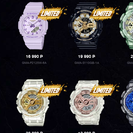
16 990
P
19 990
P
2
GMA-P2125W-6A
GMA-S110GB-1A
GMA