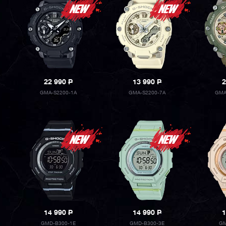
22 990
P
13 990
P
2
GMA-S2200-1A
GMA-S2200-7A
GMA
14 990
P
14 990
P
1
GMD-B300-1E
GMD-B300-3E
GM