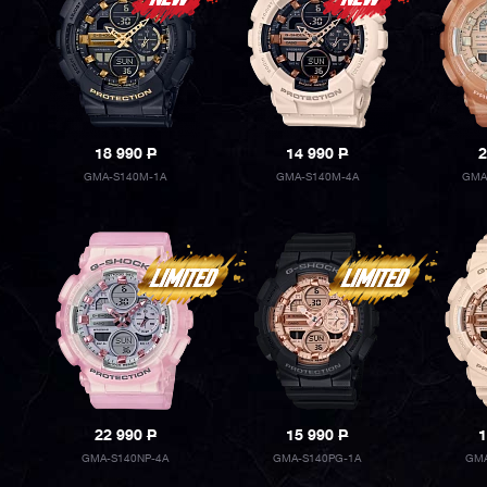
18 990
P
14 990
P
2
GMA-S140M-1A
GMA-S140M-4A
GMA
22 990
P
15 990
P
1
GMA-S140NP-4A
GMA-S140PG-1A
GMA