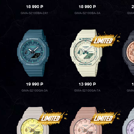
18 990
P
18 990
P
2
GMA-S2100BA-2A1
GMA-S2100BA-3A
GMA
19 990
P
13 990
P
1
GMA-S2100GA-3A
GMA-S2100GA-7A
GMA