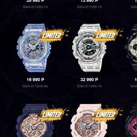
28 990
P
13 990
P
1
GMA-S110SG-7A
GMA-S110SR-7A
GMA
16 990
P
32 990
P
1
GMA-S110VW-6A
GMA-S114RX-7A
GMA