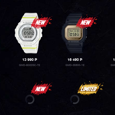
13 990
P
16 490
P
1
GMD-B300SC-7E
GMD-S5600-1E
GM