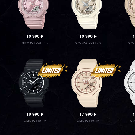
16 990
P
16 990
P
1
GMA-P2100ST-4A
GMA-P2100ST-7A
GMA
18 990
P
17 990
P
1
GMA-P2110-1A
GMA-P2110-4A
GM