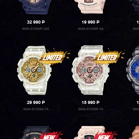
32 990
P
19 990
P
1
GMA-S120MF-2A2
GMA-S120MF-4A
GMA
29 990
P
15 990
P
1
GMA-S120SG-7A
GMA-S120SR-7A
GMA