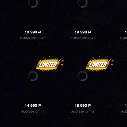
19 990
P
19 990
P
1
GMD-S5600RB-4E
GMD-S5600SG-7E
GMD
14 990
P
15 990
P
1
GMD-S5610IT-4A
GMD-S5610IT-4B
GMD