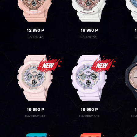
12 990
P
19 990
P
1
BA-130-4A
BA-130-7A1
B
19 990
P
16 990
P
1
BA-130WP-4A
BA-130WP-6A
BSA