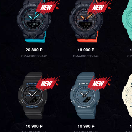
20 890
P
18 990
P
1
GMA-B800SC-1A2
GMA-B800SC-1A4
GM
16 990
P
16 990
P
1