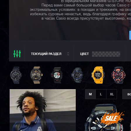
В официальном магазине G-STORE RUSS
Перед вами самый большой выбор часов Casio с 
экстремальных условиях: в походах и треккинге, на ох
избежать суровые ненастья, ведь благодаря графику 
в часах Casio всегда присутствует высотомер, 
ТЕКУЩИЙ РАЗДЕЛ
ЦВЕТ
ТЕКУЩИЙ РАЗДЕЛ
ВСЕ CASIO
CASIO G-SHOCK
CASIO BABY-G
M
L
XL
В
CASIO PRO TREK
CASIO EDIFICE
CITIZEN
SEIKO