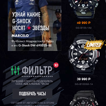
ORIENT
49 990
P
GG-B100-1A3
V.2
ФИЛЬТР
39 990
P
ЛУЧШИЙ СПОСОБ ПОДОБРАТЬ
СЕБЕ ИДЕАЛЬНЫЕ ЧАСЫ
GG-B100XM-1A
ПОДОБРАТЬ ЧАСЫ
СЕГОДНЯ 07 АВГУСТА И НА G-STORE