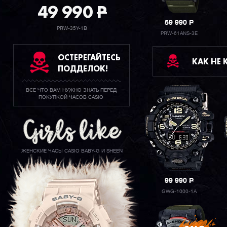
49 990
P
59 990
P
PRW-35Y-1B
PRW-61ANS-3E
ОСТЕРЕГАЙТЕСЬ
КАК НЕ
ПОДДЕЛОК!
ВСЕ ЧТО ВАМ НУЖНО ЗНАТЬ ПЕРЕД
ПОКУПКОЙ ЧАСОВ CASIO
ЖЕНСКИЕ ЧАСЫ CASIO BABY-G И SHEEN
99 990
P
GWG-1000-1A