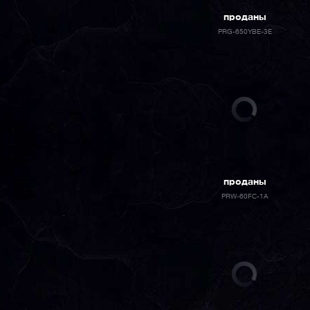
проданы
PRG-650YBE-3E
проданы
PRW-60FC-1A