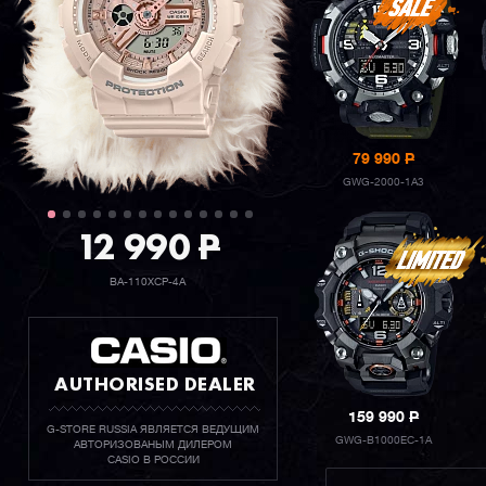
79 990
P
GWG-2000-1A3
12 990
P
BA-110XCP-4A
AUTHORISED DEALER
159 990
P
G-STORE RUSSIA ЯВЛЯЕТСЯ ВЕДУЩИМ
GWG-B1000EC-1A
АВТОРИЗОВАНЫМ ДИЛЕРОМ
CASIO В РОССИИ