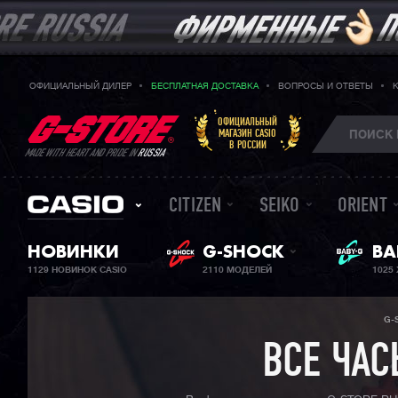
ОФИЦИАЛЬНЫЙ ДИЛЕР
БЕСПЛАТНАЯ ДОСТАВКА
ВОПРОСЫ И ОТВЕТЫ
ОФИЦИАЛЬНЫЙ
МАГАЗИН CASIO
В РОССИИ
MADE WITH HEART AND PRIDE IN
RUSSIA
CITIZEN
SEIKO
ORIENT
BA
НОВИНКИ
G-SHOCK
ЖЕ
1129 НОВИНОК CASIO
2110 МОДЕЛЕЙ
1025
G-
ВСЕ ЧАС