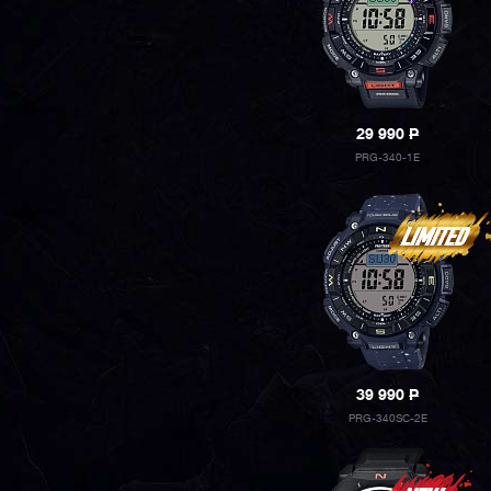
29 990
P
PRG-340-1E
39 990
P
PRG-340SC-2E