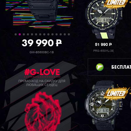
39 990
P
51 990
P
PRG-650YL-3E
GW-B5600BC-1B
БЕСПЛА
#G-LOVE
ПРОМО-КОД НА СКИДКУ ДЛЯ
ЛЮБЯЩИХ СЕРДЕЦ