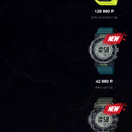
129 990
P
GPR-H1000RY-1A9
42 990
P
PRW-35Y-3E