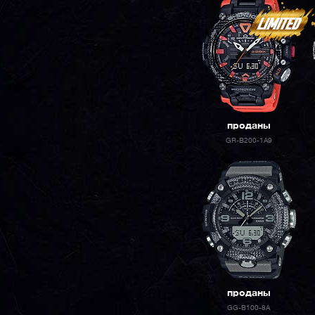
проданы
GR-B200-1A9
проданы
GG-B100-8A