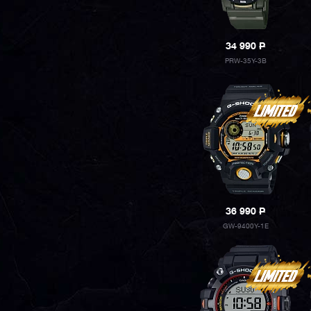
34 990
P
PRW-35Y-3B
36 990
P
GW-9400Y-1E