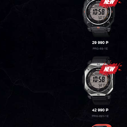
29 990
P
PRG-69-1E
42 990
P
PRW-69Y-1E