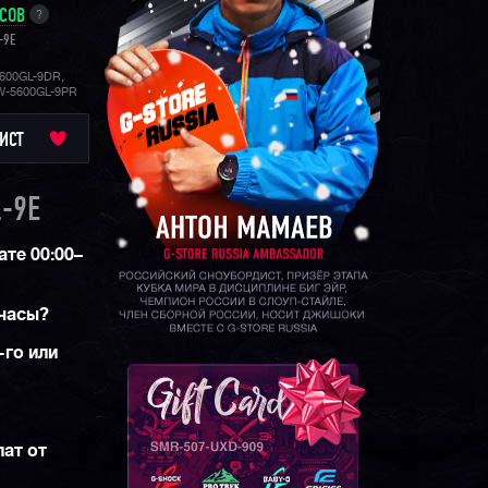
УСОВ
?
-9E
600GL-9DR,
W-5600GL-9PR
ИСТ
-9E
те 00:00–
часы?
-го или
ат от