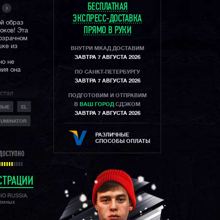
БЕСПЛАТНАЯ
ЭКСПРЕСС-ДОСТАВКА
ой образ
ПРЯМО В РУКИ
оков! Эта
розрачном
шке из
ВНУТРИ МКАД ДОСТАВИМ
ЗАВТРА 7 АВГУСТА 2026
но не
ния она
ПО САНКТ-ПЕТЕРБУРГУ
ЗАВТРА 7 АВГУСТА 2026
 стал
ПОДГОТОВИМ И ОТПРАВИМ
аемых в мире
В
ВАШ ГОРОД
СДЭКОМ
ВЫЕ
EL
, не стоит
ЗАВТРА 7 АВГУСТА 2026
гендарную
LUMINATOR
ь данной
РАЗЛИЧНЫЕ
СПОСОБЫ ОПЛАТЫ
ДОСТУПНО
СТРАЦИИ
SIO RUSSIA.
лемных