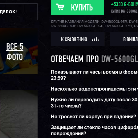
+5330 G-БОН
КУПИТЬ
ДДЕЛОК!
КУПИВ DW-5600GL
ДРУГИЕ НАЗВАНИЯ МОДЕЛИ: DW-5600GL-9ER, DW-5
DW-5600GL-9JF, DW-5600GL-9CR, DW-5600GL-9PFT, D
К СРАВНЕНИЮ
В ВИШЛ
ВСЕ 5
ФОТО
ОТВЕЧАЕМ ПРО
DW-5600GL
Показывают ли часы время в форма
23:59?
Насколько водонепроницаемы эти 
Нужно ли переводить дату после 30
31-го числа?
Не треснет ли корпус при падении?
Защищает ли стекло часов цифербл
повреждений?