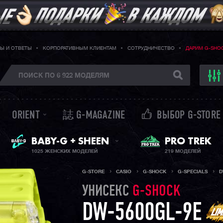
Ы И ОТВЕТЫ
КОРПОРАТИВНЫМ КЛИЕНТАМ
СОТРУДНИЧЕСТВО
ДАРИМ G-SHO
ORIENT
誌 G-MAGAZINE
ВЫБОР G-STORE
ЖЕНСКИЕ ЧАСЫ
PRO TREK
BABY-G + SHEEN
1025 ЖЕНСКИХ МОДЕЛЕЙ
219 МОДЕЛЕЙ
G-STORE
CASIO
G-SHOCK
G-SPECIALS
D
УНИСЕКС
G-SHOCK
DW-5600GL-9E