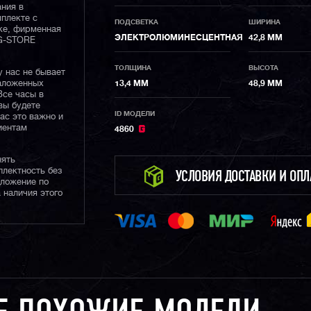
ания в
плекте с
ПОДСВЕТКА
ШИРИНА
ке, фирменная
ЭЛЕКТРОЛЮМИНЕСЦЕНТНАЯ
42,8 ММ
 G-STORE
ТОЛЩИНА
ВЫСОТА
у нас не бывает
наложенных
13,4 ММ
48,9 ММ
Все часы в
вы будете
ID МОДЕЛИ
нас это важно и
иентам
4860
нять
плектность без
УСЛОВИЯ ДОСТАВКИ И ОП
дложение по
 наличия этого