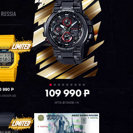
 RUSSIA
109 990
P
8 990
P
-5600R-9E
MTG-B1000B-1A