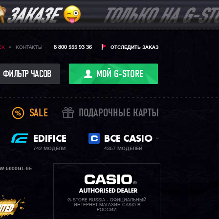
8 800 555 93 36
CK
КОНТАКТЫ
ОТСЛЕДИТЬ ЗАКАЗ
ФИЛЬТР ЧАСОВ
МОЙ G-STORE
SALE
ПОДАРОЧНЫЕ КАРТЫ
EDIFICE
ВСЕ CASIO
742 МОДЕЛИ
4357 МОДЕЛЕЙ
W-5600GL-9E
G-STORE RUSSIA - ОФИЦИАЛЬНЫЙ
ИНТЕРНЕТ-МАГАЗИН CASIO В
РОССИИ