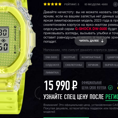
РЕЙТИНГ:
5
ID МОДЕЛИ: 4860
Давайте начистоту: вы не можете назвать св
ярким, если на вашем запястье нет данных ш
яркая лимитированная модель 2023 года в п
скелетоновом корпусе на ярко-желтом реме
олдскульной серии
G-SHOCK DW-5600
будет
приковывать взгляды, вызывать улыбки и точ
оставит равнодушным никого, в чье поле зре
ЧИТАТЬ ДАЛЕЕ
попадет.
Напомним, что силуэт данного корпуса давно
классикой и является одним из самых узнав
DW-5600
ЖЕЛТЫЕ
КОМПАКТНЫЕ
ЦИФРО
наручных часов. Помимо фешн составляющей
забывать про водозащиту в 200 метров и ле
ОЛДСКУЛ
СКЕЛЕТОНЫ
КРИНЖ
SUPER IL
джишоковую ударопрочность и неубиваемост
модели!
ЛИМИТКА
15 990
P
ОФИЦИАЛЬНАЯ
ЦЕНА CASIO RUSSIA
УЗНАЙТЕ СПЕЦ ЦЕНУ ПОСЛЕ
РЕГИ
Внимание! Это официальная цена, установленная CA
Покупая дешевле, остерегайтесь подделок или проб
моделей