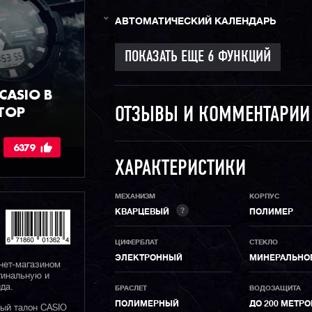
АВТОМАТИЧЕСКИЙ КАЛЕНДАРЬ
ASIO В
ТОР
ОТЗЫВЫ И КОММЕНТАРИ
6379
ХАРАКТЕРИСТИКИ
МЕХАНИЗМ
КОРПУС
?
КВАРЦЕВЫЙ
ПОЛИМЕР
ЦИФЕРБЛАТ
СТЕКЛО
ЭЛЕКТРОННЫЙ
МИНЕРАЛЬНО
нет-магазином
гинальную и
да.
БРАСЛЕТ
ВОДОЗАЩИТА
ПОЛИМЕРНЫЙ
ДО 200 МЕТР
ный талон CASIO