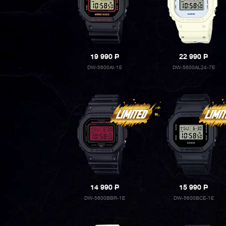
19 990
P
22 990
P
DW-5600AI-1E
DW-5600AL24-7E
14 990
P
15 990
P
DW-5600BBR-1E
DW-5600BCE-1E