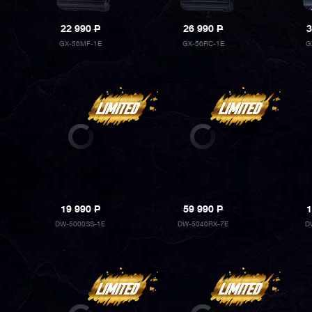
22 990
P
26 990
P
3
GX-56MF-1E
GX-56RC-1E
G
19 990
P
59 990
P
1
DW-5000SS-1E
DW-5040RX-7E
D