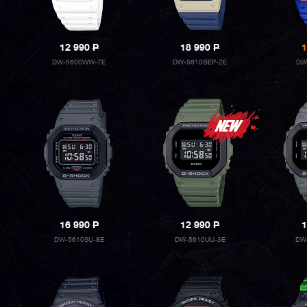
12 990
P
18 990
P
1
DW-5600WW-7E
DW-5610BEP-2E
DW
16 990
P
12 990
P
1
DW-5610SU-8E
DW-5610UU-3E
DW