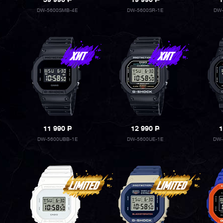
39 990
P
19 990
P
1
DW-5600SMB-4E
DW-5600SR-1E
DW-
11 990
P
12 990
P
1
DW-5600UBB-1E
DW-5600UE-1E
DW-