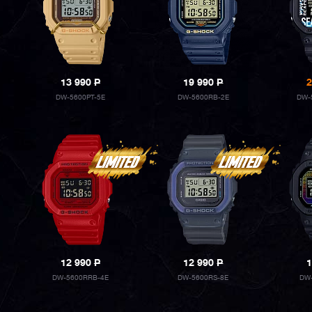
13 990
P
19 990
P
2
DW-5600PT-5E
DW-5600RB-2E
DW-
12 990
P
12 990
P
1
DW-5600RRB-4E
DW-5600RS-8E
DW