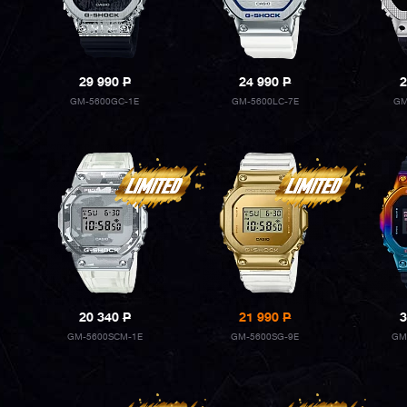
29 990
P
24 990
P
2
GM-5600GC-1E
GM-5600LC-7E
GM
20 340
P
21 990
P
3
GM-5600SCM-1E
GM-5600SG-9E
GM