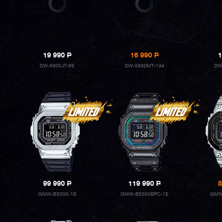
19 990
P
16 990
P
1
DW-5900JT-6E
DW-5900MT-1A4
DW
99 990
P
119 990
P
8
GMW-B5000-1E
GMW-B5000BPC-1E
GMW