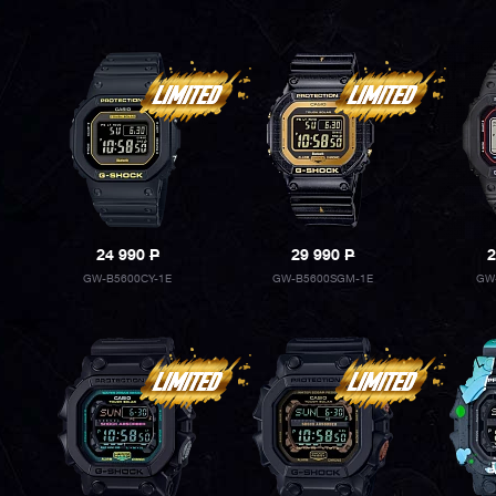
24 990
P
29 990
P
2
GW-B5600CY-1E
GW-B5600SGM-1E
GW