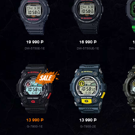
19 990
P
16 990
P
1
DW-5750E-1E
DW-5750UE-1E
DW-
13 990
P
13 990
P
1
G-7900-1E
G-7900-2E