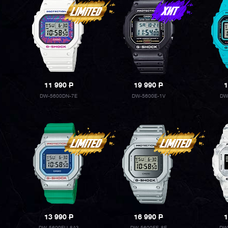
11 990
P
19 990
P
1
DW-5600DN-7E
DW-5600E-1V
DW
13 990
P
16 990
P
1