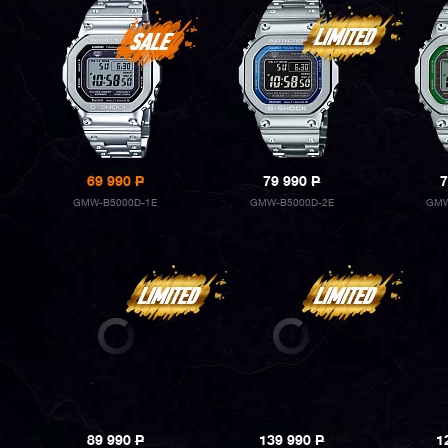
69 990
P
79 990
P
7
GMW-B5000D-1E
GMW-B5000D-2E
GMW
89 990
P
139 990
P
1