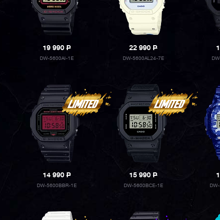
19 990
P
22 990
P
1
DW-5600AI-1E
DW-5600AL24-7E
DW
14 990
P
15 990
P
1
DW-5600BBR-1E
DW-5600BCE-1E
DW-