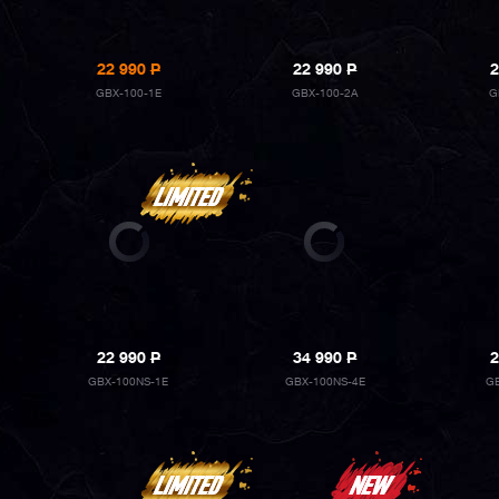
22 990
P
22 990
P
2
GBX-100-1E
GBX-100-2A
G
22 990
P
34 990
P
2
GBX-100NS-1E
GBX-100NS-4E
GB