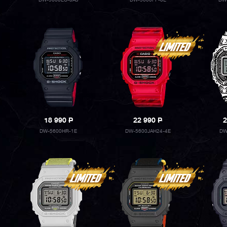
DW-5600EU-8A3
DW-5600FF-8E
DW
18 990
P
22 990
P
2
DW-5600HR-1E
DW-5600JAH24-4E
DW