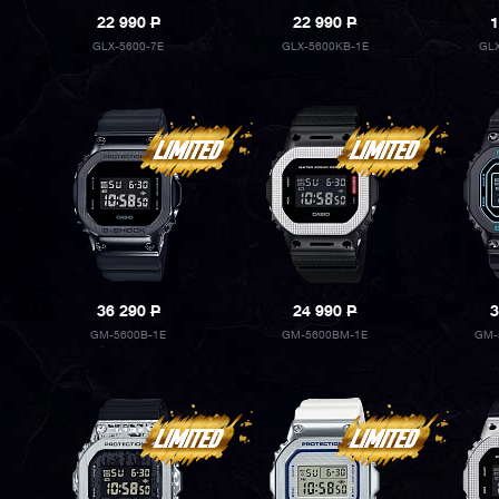
22 990
P
22 990
P
1
GLX-5600-7E
GLX-5600KB-1E
GL
36 290
P
24 990
P
3
GM-5600B-1E
GM-5600BM-1E
GM-