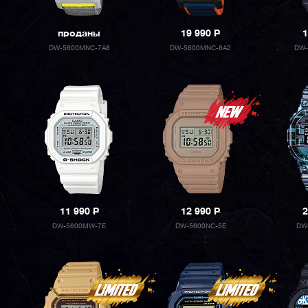
проданы
19 990
P
1
DW-5600MNC-7A8
DW-5600MNC-8A2
DW-
11 990
P
12 990
P
2
DW-5600MW-7E
DW-5600NC-5E
DW