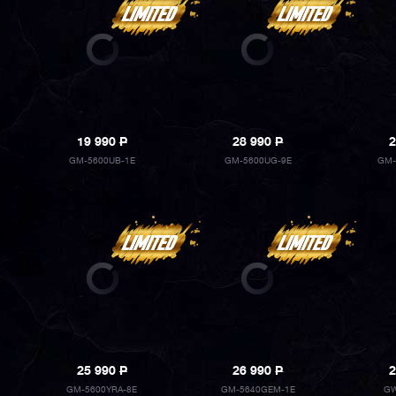
19 990
P
28 990
P
2
GM-5600UB-1E
GM-5600UG-9E
GM-
25 990
P
26 990
P
2
GM-5600YRA-8E
GM-5640GEM-1E
GW