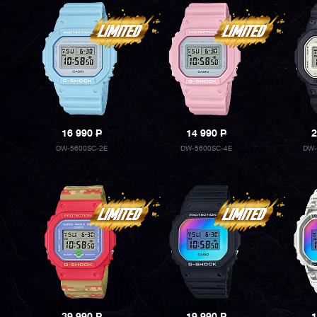
16 990
P
14 990
P
2
DW-5600SC-2E
DW-5600SC-4E
DW-