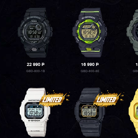
22 990
P
16 990
P
1
GBD-800-1B
GBD-800-8E
GB