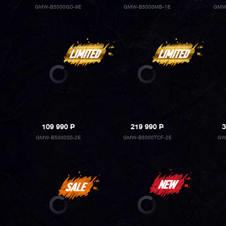
GMW-B5000GD-9E
GMW-B5000MB-1E
GMW
109 990
P
219 990
P
3
GMW-B5000SS-2E
GMW-B5000TCF-2E
GW