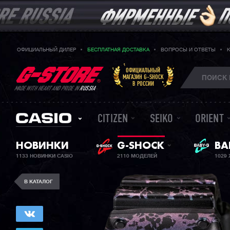
ОФИЦИАЛЬНЫЙ ДИЛЕР
БЕСПЛАТНАЯ ДОСТАВКА
ВОПРОСЫ И ОТВЕТЫ
ОФИЦИАЛЬНЫЙ
МАГАЗИН G-SHOCK
В РОССИИ
MADE WITH HEART AND PRIDE IN
RUSSIA
CITIZEN
SEIKO
ORIENT
НОВИНКИ
G-SHOCK
ЖЕ
BA
1133 НОВИНКИ CASIO
2110 МОДЕЛЕЙ
1029
В КАТАЛОГ