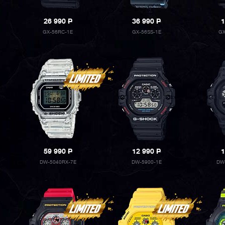
26 990
P
36 990
P
1
GX-56RC-1E
GX-56SS-1E
GX
59 990
P
12 990
P
1
DW-5040RX-7E
DW-5900-1E
DW