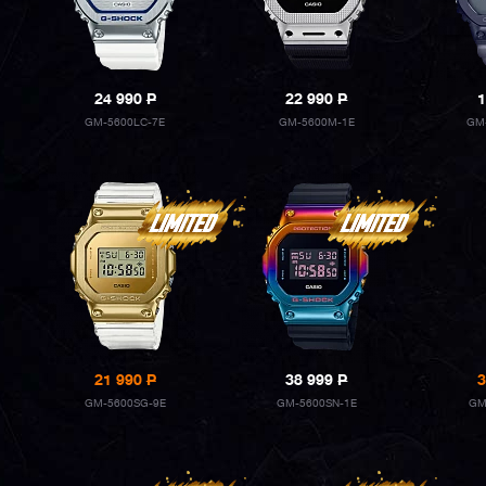
24 990
P
22 990
P
1
GM-5600LC-7E
GM-5600M-1E
GM
21 990
P
38 999
P
3
GM-5600SG-9E
GM-5600SN-1E
GM