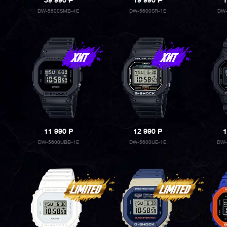
39 990
P
19 990
P
1
DW-5600SMB-4E
DW-5600SR-1E
DW-
11 990
P
12 990
P
1
DW-5600UBB-1E
DW-5600UE-1E
DW-