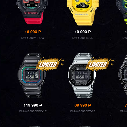
16 990
P
19 990
P
1
DW-5900MT-1A4
DW-5900RS-9E
DW
119 990
P
89 990
P
7
GMW-B5000BPC-1E
GMW-B5000BT-1E
GMW