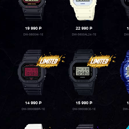
19 990
P
22 990
P
1
DW-5600AI-1E
DW-5600AL24-7E
DW
14 990
P
15 990
P
1
DW-5600BBR-1E
DW-5600BCE-1E
DW-