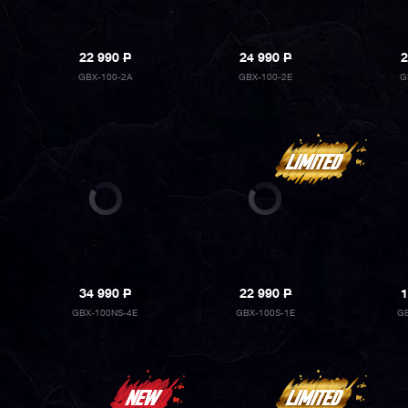
22 990
P
24 990
P
2
GBX-100-2A
GBX-100-2E
G
34 990
P
22 990
P
1
GBX-100NS-4E
GBX-100S-1E
GB