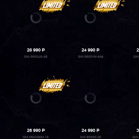
28 990
P
24 990
P
2
GM-5600UG-9E
GM-5600YM-8A8
GM
26 990
P
24 990
P
3
GM-5640GEM-1E
GW-B5600-2E
GW-