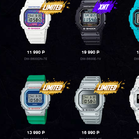
11 990
P
19 990
P
1
DW-5600DN-7E
DW-5600E-1V
DW
13 990
P
16 990
P
1