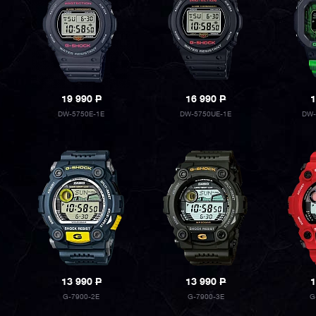
19 990
P
16 990
P
1
DW-5750E-1E
DW-5750UE-1E
DW-
13 990
P
13 990
P
1
G-7900-2E
G-7900-3E
G