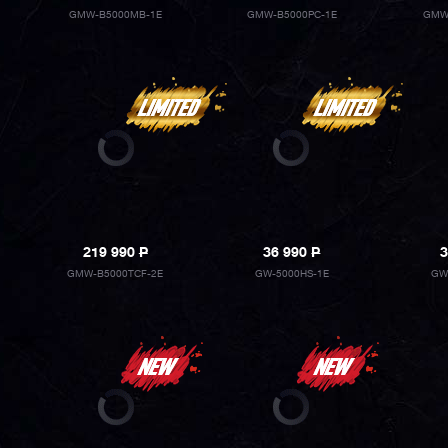
GMW-B5000MB-1E
GMW-B5000PC-1E
GMW
219 990
P
36 990
P
3
GMW-B5000TCF-2E
GW-5000HS-1E
GW