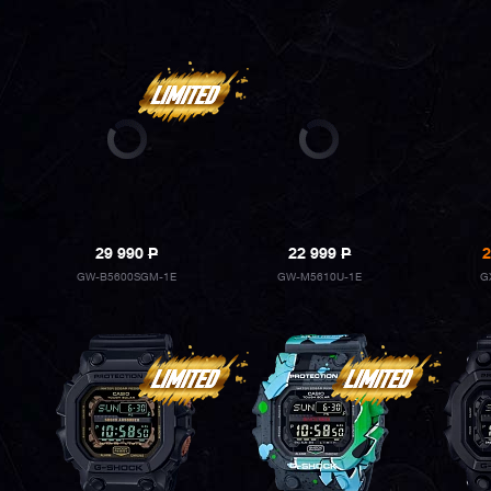
29 990
P
22 999
P
2
GW-B5600SGM-1E
GW-M5610U-1E
G