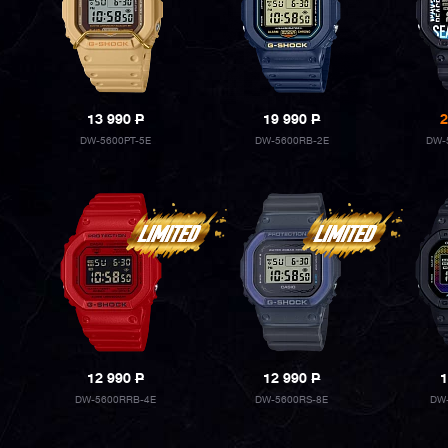
13 990
P
19 990
P
2
DW-5600PT-5E
DW-5600RB-2E
DW-
12 990
P
12 990
P
1
DW-5600RRB-4E
DW-5600RS-8E
DW