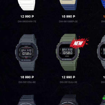
12 990
P
18 990
P
1
DW-5600WW-7E
DW-5610BEP-2E
DW
16 990
P
12 990
P
1
DW-5610SU-8E
DW-5610UU-3E
DW