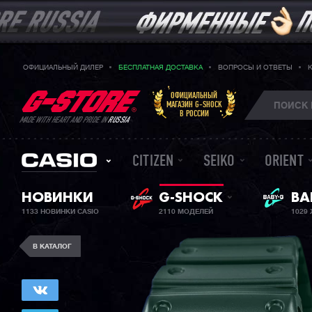
ОФИЦИАЛЬНЫЙ ДИЛЕР
БЕСПЛАТНАЯ ДОСТАВКА
ВОПРОСЫ И ОТВЕТЫ
ОФИЦИАЛЬНЫЙ
МАГАЗИН G-SHOCK
В РОССИИ
MADE WITH HEART AND PRIDE IN
RUSSIA
CITIZEN
SEIKO
ORIENT
НОВИНКИ
G-SHOCK
ЖЕ
BA
1133 НОВИНКИ CASIO
2110 МОДЕЛЕЙ
1029
В КАТАЛОГ