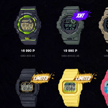
16 990
P
19 990
P
1
GBD-800-8E
GBD-800UC-3E
GB