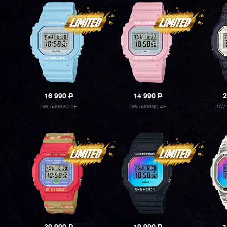
16 990
P
14 990
P
2
DW-5600SC-2E
DW-5600SC-4E
DW-