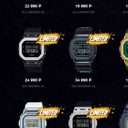
22 990
P
19 990
P
1
GLX-5600KB-1E
GLX-5600RT-9E
GLX
24 990
P
34 990
P
1
GM-5600BM-1E
GM-5600BWD-1E
GM