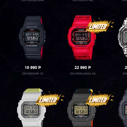
DW-5600EU-8A3
DW-5600FF-8E
DW
18 990
P
22 990
P
2
DW-5600HR-1E
DW-5600JAH24-4E
DW