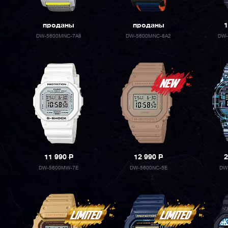
проданы
проданы
1
DW-5600MNC-7A8
DW-5600MNC-8A2
DW-
11 990
P
12 990
P
2
DW-5600MW-7E
DW-5600NC-5E
DW