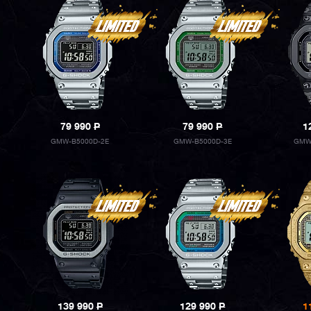
79 990
P
79 990
P
1
GMW-B5000D-2E
GMW-B5000D-3E
GMW
139 990
P
129 990
P
1