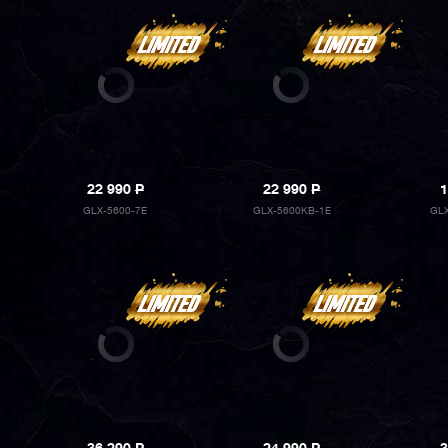
22 990
P
22 990
P
1
GLX-5600-7E
GLX-5600KB-1E
GL