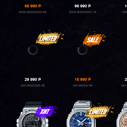
69 990
P
99 990
P
1
GMW-BZ5000GD-9E
GMW-BZ5000RC-1E
GM
29 990
P
18 990
P
2
GM-6900CMG-3E
GM-6900G-9E
GM-