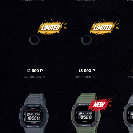
DW-5600UBB-1E
DW-5600UE-1E
DW-
12 990
P
18 990
P
1
DW-5600WW-7E
DW-5610BEP-2E
DW