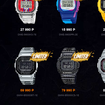
27 990
P
15 990
P
2
DWE-5600KS-7E
DWE-5600PR-2E
DW
89 990
P
79 990
P
8
GMW-B5000BT-1E
GMW-B5000CS-1E
GMW