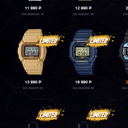
11 990
P
12 990
P
2
DW-5600MW-7E
DW-5600NC-5E
DW
13 990
P
19 990
P
2
DW-5600PT-5E
DW-5600RB-2E
DW-