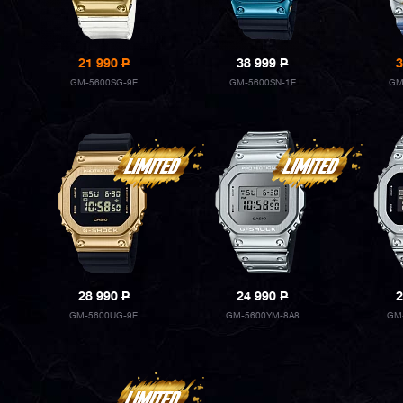
21 990
P
38 999
P
3
GM-5600SG-9E
GM-5600SN-1E
GM
28 990
P
24 990
P
2
GM-5600UG-9E
GM-5600YM-8A8
GM