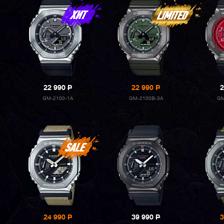
22 990
P
22 990
P
2
GM-2100-1A
GM-2100B-3A
GM
24 990
P
39 990
P
3