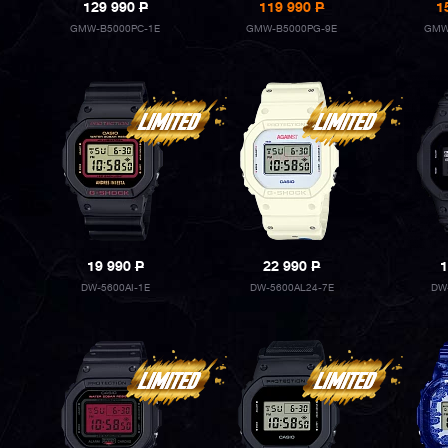
129 990
P
119 990
P
1
GMW-B5000PC-1E
GMW-B5000PG-9E
GMW
19 990
P
22 990
P
1
DW-5600AI-1E
DW-5600AL24-7E
DW