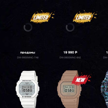
проданы
19 990
P
1
DW-5600MNC-7A8
DW-5600MNC-8A2
DW-