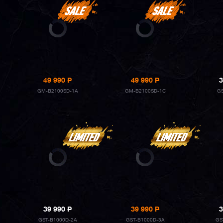
49 990
P
49 990
P
3
GM-B2100SD-1A
GM-B2100SD-1C
G
39 990
P
39 990
P
3
GST-B1000D-2A
GST-B1000D-3A
GS