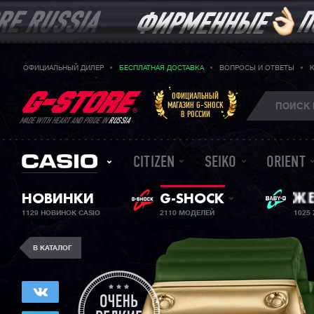
ОФИЦИАЛЬНЫЙ ДИЛЕР
БЕСПЛАТНАЯ ДОСТАВКА
ВОПРОСЫ И ОТВЕТЫ
ОФИЦИАЛЬНЫЙ
МАГАЗИН G-SHOCK
В РОССИИ
MADE WITH HEART AND PRIDE IN
RUSSIA
CITIZEN
SEIKO
ORIENT
НОВИНКИ
G-SHOCK
BA
ЖЕ
1129 НОВИНОК CASIO
2110 МОДЕЛЕЙ
1025
В КАТАЛОГ