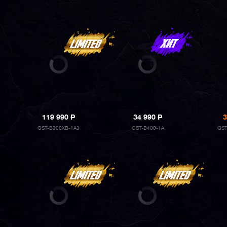
119 990
P
34 990
P
3
GST-B300XB-1A3
GST-B400-1A
GST