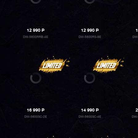
12 990
P
12 990
P
1
DW-5600RRB-4E
DW-5600RS-8E
DW
16 990
P
14 990
P
2
DW-5600SC-2E
DW-5600SC-4E
DW-