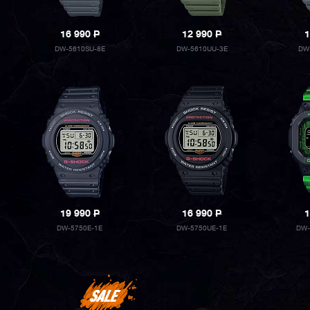
16 990
P
12 990
P
1
DW-5610SU-8E
DW-5610UU-3E
DW
19 990
P
16 990
P
1
DW-5750E-1E
DW-5750UE-1E
DW-