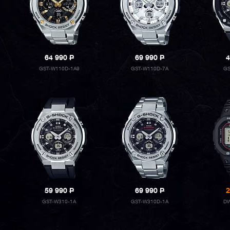
64 990
P
69 990
P
4
GST-W110D-1A9
GST-W110D-7A
GS
59 990
P
69 990
P
2
GST-W310-1A
GST-W310D-1A
DW