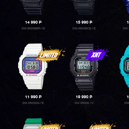
14 990
P
15 990
P
1
DW-5600BBR-1E
DW-5600BCE-1E
DW-
11 990
P
19 990
P
1
DW-5600DN-7E
DW-5600E-1V
DW