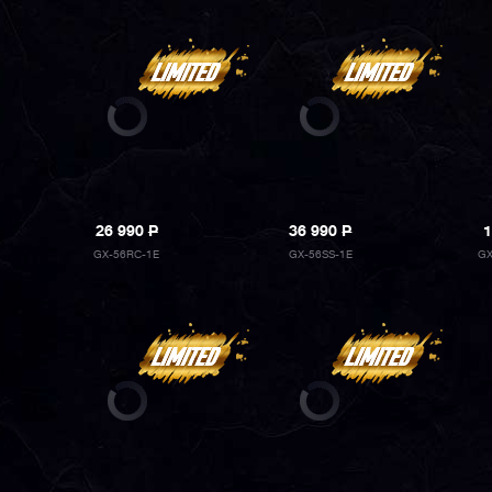
26 990
P
36 990
P
1
GX-56RC-1E
GX-56SS-1E
GX