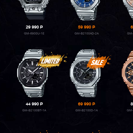
29 990
P
59 990
P
6
GM-6900U-1E
GM-B2100AD-2A
GM-
44 990
P
69 990
P
8
GM-B2100BT-1A
GM-B2100D-1A
GM-