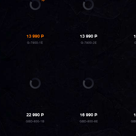
13 990
P
13 990
P
1
G-7900-1E
G-7900-2E
22 990
P
16 990
P
1
GBD-800-1B
GBD-800-8E
GB