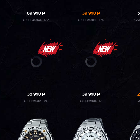
89 990
P
39 990
P
5
GST-B400XD-1A2
GST-B500BD-1A9
GST
35 990
P
39 990
P
2
GST-B600A-1A6
GST-B600D-1A
G