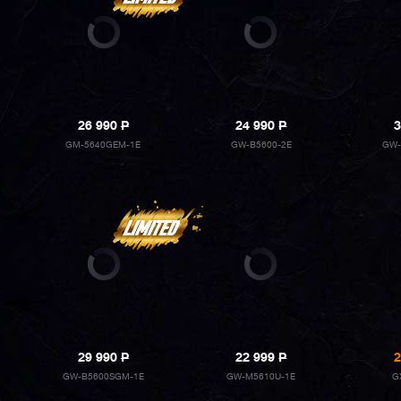
26 990
P
24 990
P
3
GM-5640GEM-1E
GW-B5600-2E
GW-
29 990
P
22 999
P
2
GW-B5600SGM-1E
GW-M5610U-1E
G