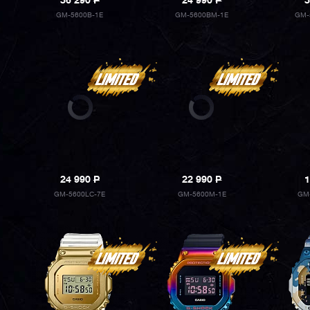
36 290
P
24 990
P
3
GM-5600B-1E
GM-5600BM-1E
GM-
24 990
P
22 990
P
1
GM-5600LC-7E
GM-5600M-1E
GM