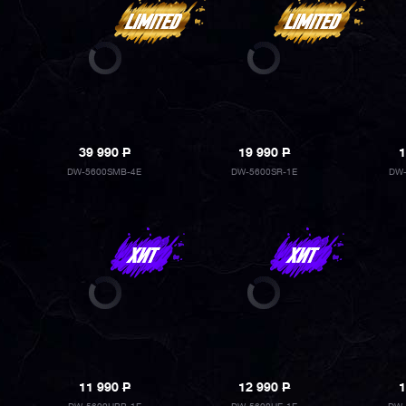
39 990
P
19 990
P
1
DW-5600SMB-4E
DW-5600SR-1E
DW-
11 990
P
12 990
P
1