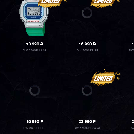
13 990
P
16 990
P
1
DW-5600EU-8A3
DW-5600FF-8E
DW
18 990
P
22 990
P
2
DW-5600HR-1E
DW-5600JAH24-4E
DW