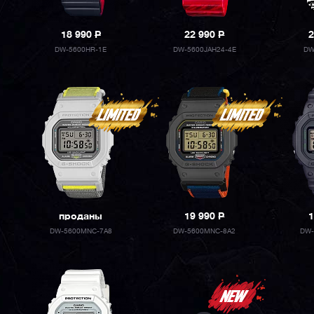
18 990
P
22 990
P
2
DW-5600HR-1E
DW-5600JAH24-4E
DW
проданы
19 990
P
1
DW-5600MNC-7A8
DW-5600MNC-8A2
DW-