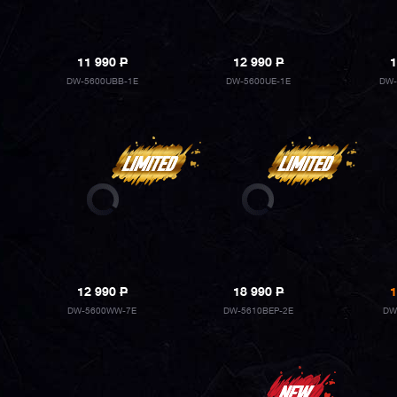
11 990
P
12 990
P
1
DW-5600UBB-1E
DW-5600UE-1E
DW-
12 990
P
18 990
P
1
DW-5600WW-7E
DW-5610BEP-2E
DW