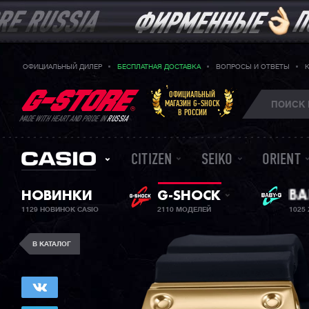
ОФИЦИАЛЬНЫЙ ДИЛЕР
БЕСПЛАТНАЯ ДОСТАВКА
ВОПРОСЫ И ОТВЕТЫ
ОФИЦИАЛЬНЫЙ
МАГАЗИН G-SHOCK
В РОССИИ
MADE WITH HEART AND PRIDE IN
RUSSIA
CITIZEN
SEIKO
ORIENT
НОВИНКИ
G-SHOCK
ЖЕ
BA
1129 НОВИНОК CASIO
2110 МОДЕЛЕЙ
1025
В КАТАЛОГ