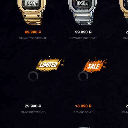
69 990
P
99 990
P
2
GMW-BZ5000GD-9E
GMW-BZ5000RC-1E
GM
29 990
P
18 990
P
2
GM-6900CMG-3E
GM-6900G-9E
GM-