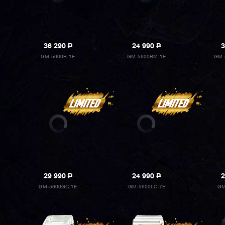
36 290
P
24 990
P
3
GM-5600B-1E
GM-5600BM-1E
GM-
29 990
P
24 990
P
2
GM-5600GC-1E
GM-5600LC-7E
GM