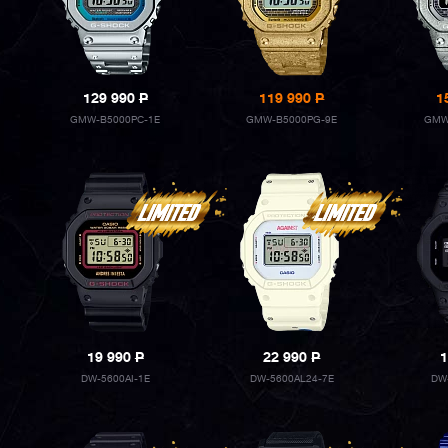
129 990
P
119 990
P
1
GMW-B5000PC-1E
GMW-B5000PG-9E
GMW
19 990
P
22 990
P
1
DW-5600AI-1E
DW-5600AL24-7E
DW