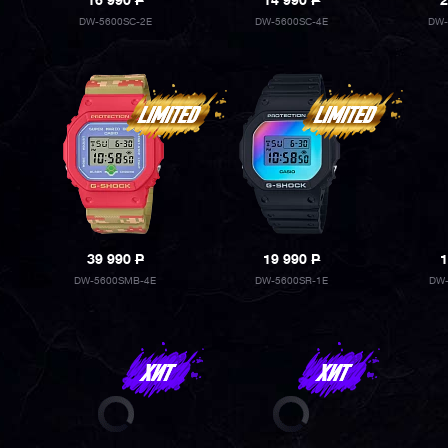
16 990
P
14 990
P
2
DW-5600SC-2E
DW-5600SC-4E
DW-
39 990
P
19 990
P
1
DW-5600SMB-4E
DW-5600SR-1E
DW-