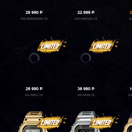
29 990
P
22 999
P
2
GW-B5600SGM-1E
GW-M5610U-1E
G
26 990
P
36 990
P
1
GX-56RC-1E
GX-56SS-1E
GX