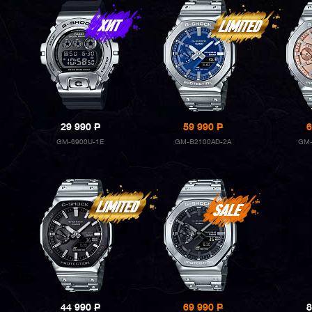
29 990
P
59 990
P
6
GM-6900U-1E
GM-B2100AD-2A
GM-
44 990
P
69 990
P
8