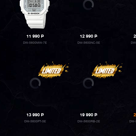
11 990
P
12 990
P
2
DW-5600MW-7E
DW-5600NC-5E
DW
13 990
P
19 990
P
2
DW-5600PT-5E
DW-5600RB-2E
DW-