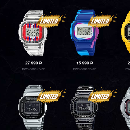
27 990
P
15 990
P
2
DWE-5600KS-7E
DWE-5600PR-2E
DW