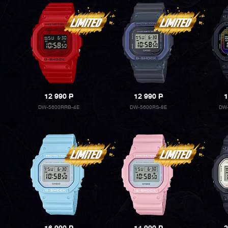
12 990
P
12 990
P
1
DW-5600RRB-4E
DW-5600RS-8E
DW