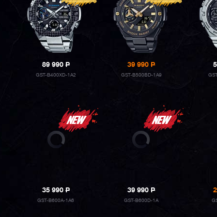
89 990
P
39 990
P
5
GST-B400XD-1A2
GST-B500BD-1A9
GST
35 990
P
39 990
P
2
GST-B600A-1A6
GST-B600D-1A
G