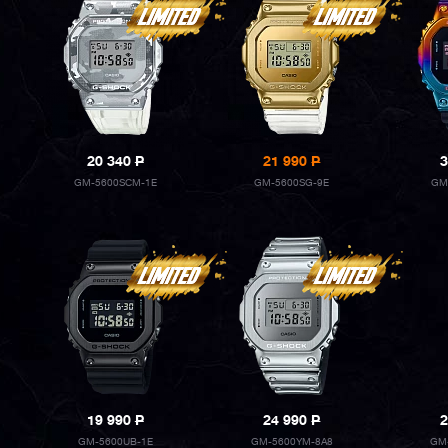
20 340
P
21 990
P
3
GM-5600SCM-1E
GM-5600SG-9E
GM
19 990
P
24 990
P
2
GM-5600UB-1E
GM-5600YM-8A8
GM