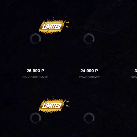
26 990
P
24 990
P
3
GM-5640GEM-1E
GW-B5600-2E
GW-