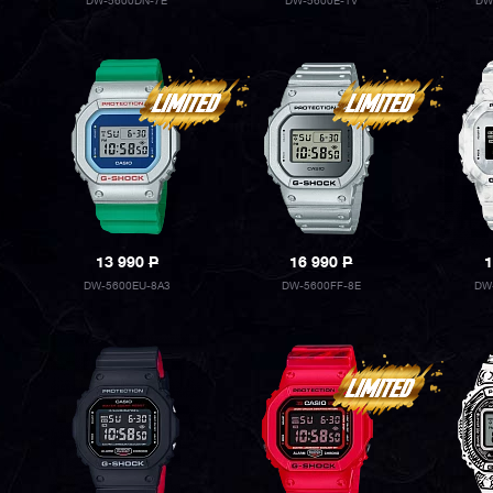
DW-5600DN-7E
DW-5600E-1V
DW
13 990
P
16 990
P
1
DW-5600EU-8A3
DW-5600FF-8E
DW