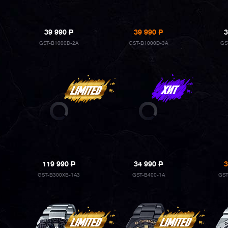
39 990
P
39 990
P
3
GST-B1000D-2A
GST-B1000D-3A
GS
119 990
P
34 990
P
3
GST-B300XB-1A3
GST-B400-1A
GST