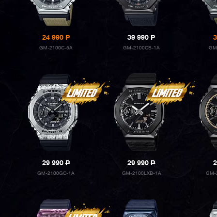
24 990
P
39 990
P
3
GM-2100C-5A
GM-2100CB-1A
GM
29 990
P
29 990
P
2
GM-2100GC-1A
GM-2100LXB-1A
GM-