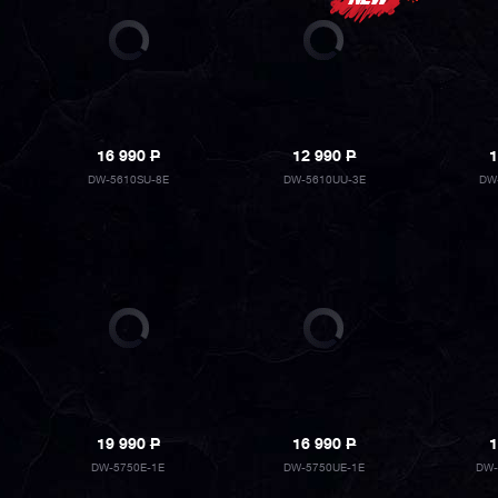
16 990
P
12 990
P
1
DW-5610SU-8E
DW-5610UU-3E
DW
19 990
P
16 990
P
1
DW-5750E-1E
DW-5750UE-1E
DW-