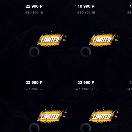
22 990
P
16 990
P
1
GBD-800-1B
GBD-800-8E
GB
22 990
P
22 990
P
1
GLX-5600-7E
GLX-5600KB-1E
GL