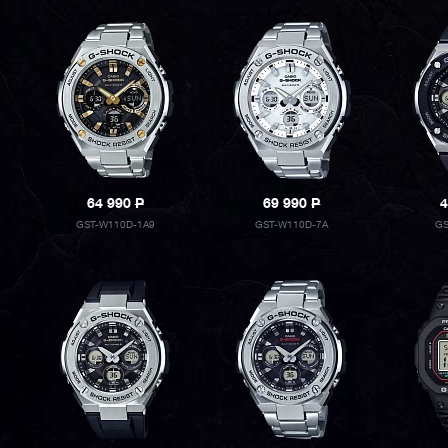
64 990
P
69 990
P
4
GST-W110D-1A9
GST-W110D-7A
GS