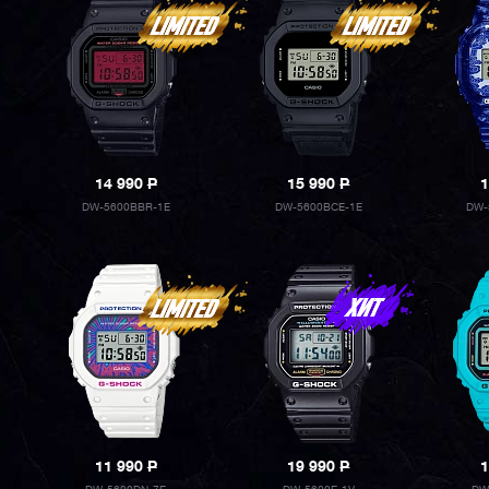
14 990
P
15 990
P
1
DW-5600BBR-1E
DW-5600BCE-1E
DW-
11 990
P
19 990
P
1