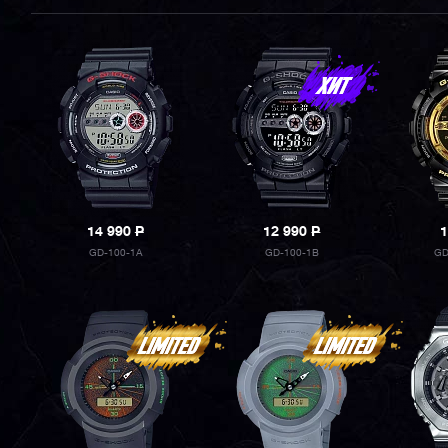
14 990
P
12 990
P
1
GD-100-1A
GD-100-1B
GD