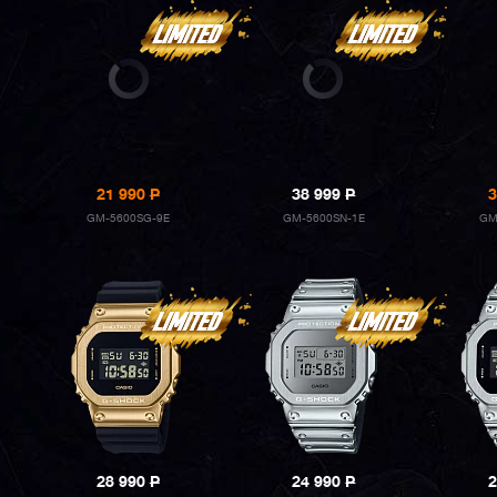
21 990
P
38 999
P
3
GM-5600SG-9E
GM-5600SN-1E
GM
28 990
P
24 990
P
2