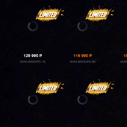
129 990
P
119 990
P
1
GMW-B5000PC-1E
GMW-B5000PG-9E
GMW