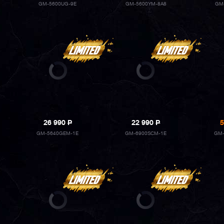
GM-5600UG-9E
GM-5600YM-8A8
GM
26 990
P
22 990
P
5
GM-5640GEM-1E
GM-6900SCM-1E
GM-