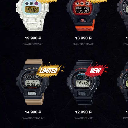
19 990
P
13 990
P
1
DW-6900SP-7E
DW-6900TD-4E
DW
14 990
P
12 990
P
1
DW-6900TU-1A5
DW-6900U-1E
DW