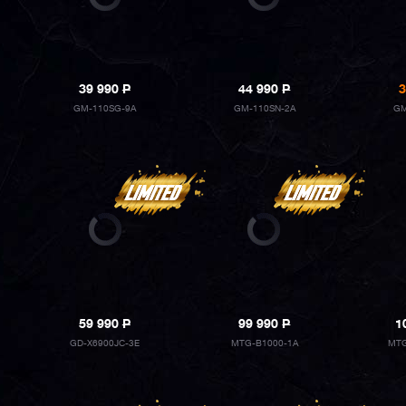
39 990
P
44 990
P
3
GM-110SG-9A
GM-110SN-2A
GM
59 990
P
99 990
P
1
GD-X6900JC-3E
MTG-B1000-1A
MTG