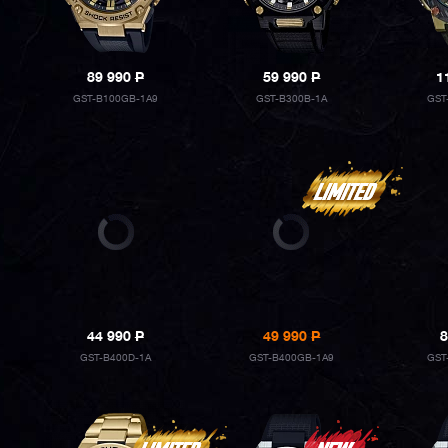
89 990
P
59 990
P
1
GST-B100GB-1A9
GST-B300B-1A
GST
44 990
P
49 990
P
8
GST-B400D-1A
GST-B400GB-1A9
GST