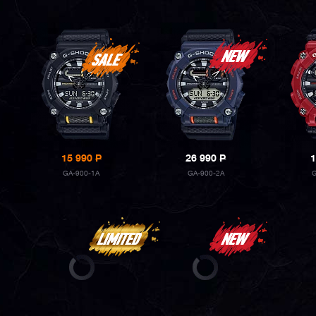
15 990
P
26 990
P
1
GA-900-1A
GA-900-2A