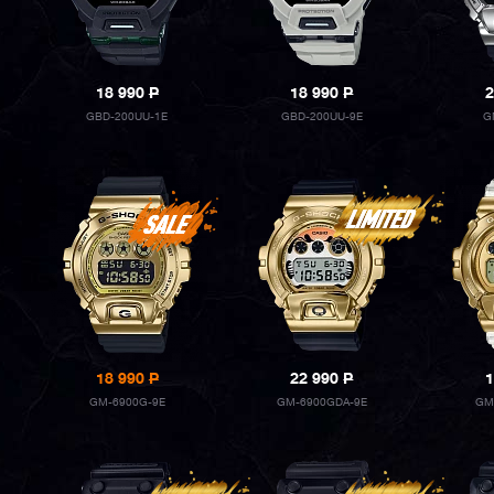
18 990
P
18 990
P
2
GBD-200UU-1E
GBD-200UU-9E
G
18 990
P
22 990
P
1
GM-6900G-9E
GM-6900GDA-9E
GM