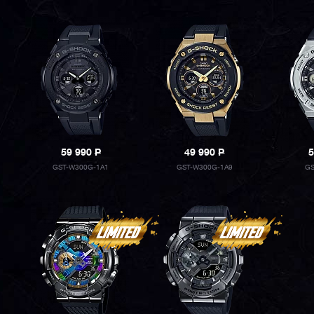
59 990
P
49 990
P
5
GST-W300G-1A1
GST-W300G-1A9
GS