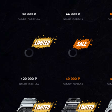
89 990
P
44 990
P
6
GM-B2100BPC-1A
GM-B2100BT-1A
GM
129 990
P
49 990
P
4
GM-B2100LL-1A
GM-B2100SD-1A
GM-