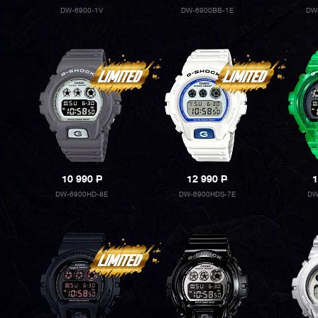
DW-6900-1V
DW-6900BB-1E
DW
10 990
P
12 990
P
1
DW-6900HD-8E
DW-6900HDS-7E
DW