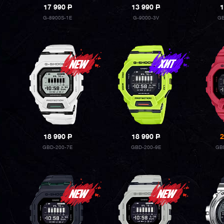
17 990
P
13 990
P
1
G-8900S-1E
G-9000-3V
GB
18 990
P
18 990
P
2
GBD-200-7E
GBD-200-9E
GB