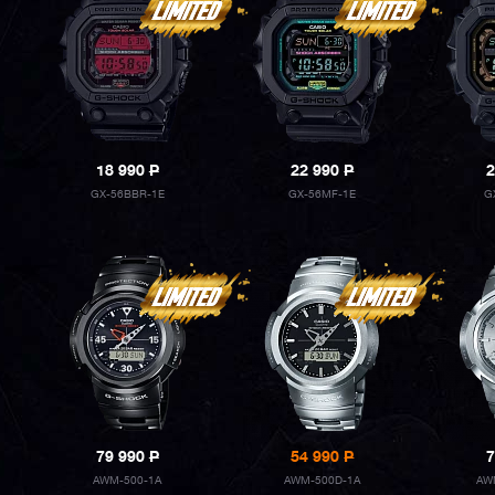
18 990
P
22 990
P
2
GX-56BBR-1E
GX-56MF-1E
G
79 990
P
54 990
P
7
AWM-500-1A
AWM-500D-1A
AW