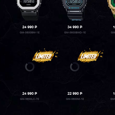
24 990
P
34 990
P
1
GM-5600BM-1E
GM-5600BWD-1E
GM
24 990
P
22 990
P
1
GM-5600LC-7E
GM-5600M-1E
GM