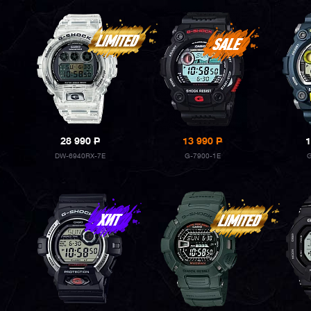
28 990
P
13 990
P
1
DW-6940RX-7E
G-7900-1E