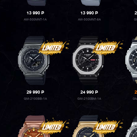
13 990
P
13 990
P
2
AW-500MNT-1A
AW-500MNT-8A
G
29 990
P
24 990
P
2
GM-2100BB-1A
GM-2100BM-1A
GM