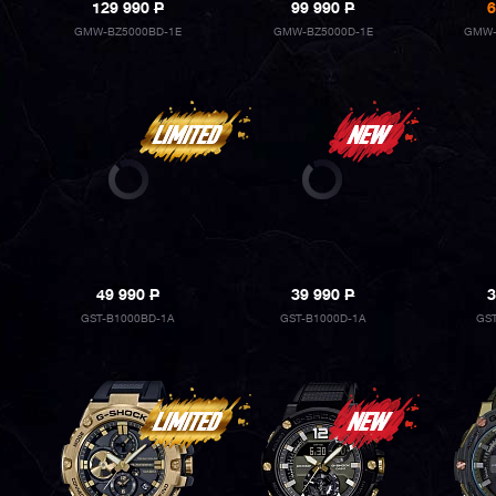
129 990
P
99 990
P
6
GMW-BZ5000BD-1E
GMW-BZ5000D-1E
GMW-
49 990
P
39 990
P
3
GST-B1000BD-1A
GST-B1000D-1A
GST