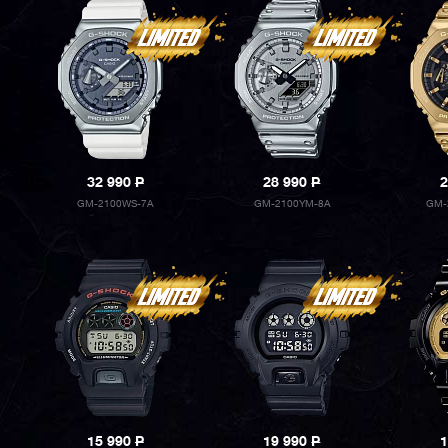
32 990
P
28 990
P
2
GM-2100WS-7A
GM-2100YM-8A
GM-
15 990
P
19 990
P
1