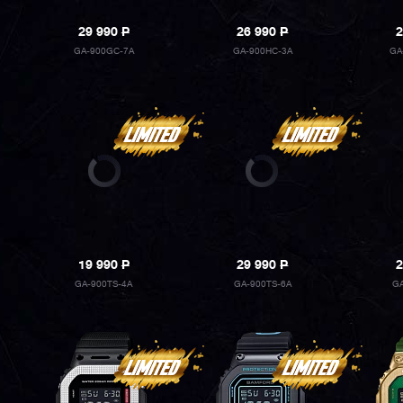
29 990
P
26 990
P
2
GA-900GC-7A
GA-900HC-3A
GA
19 990
P
29 990
P
2
GA-900TS-4A
GA-900TS-6A
GA