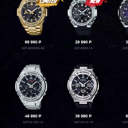
69 990
P
29 990
P
3
GST-B500GD-9A
GST-B600-1A
GS
49 990
P
39 990
P
6
GST-S110D-1A
GST-W110-1A
GST