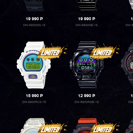
19 990
P
19 990
P
1
DW-6900MS-1E
DW-6900NB-1E
DW-6
15 990
P
12 990
P
1
DW-6900RCS-7E
DW-6900RGB-1E
DW