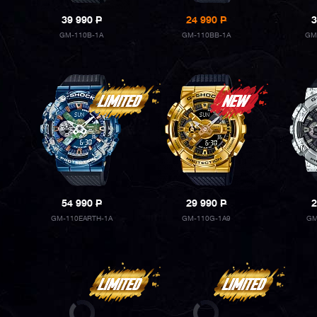
39 990
P
24 990
P
3
GM-110B-1A
GM-110BB-1A
GM
54 990
P
29 990
P
2
GM-110EARTH-1A
GM-110G-1A9
GM