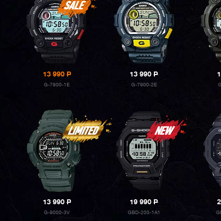
13 990
P
13 990
P
1
G-7900-1E
G-7900-2E
13 990
P
19 990
P
2
G-9000-3V
GBD-200-1A1
G