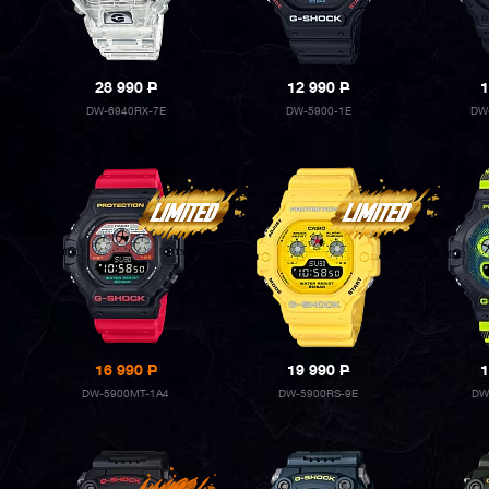
28 990
P
12 990
P
1
DW-6940RX-7E
DW-5900-1E
DW
16 990
P
19 990
P
1
DW-5900MT-1A4
DW-5900RS-9E
DW