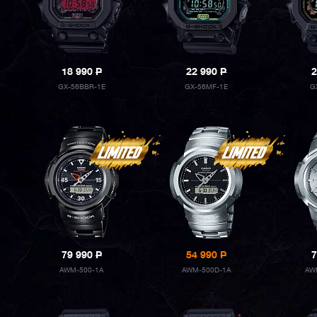
18 990
P
22 990
P
2
GX-56BBR-1E
GX-56MF-1E
G
79 990
P
54 990
P
7
AWM-500-1A
AWM-500D-1A
AW