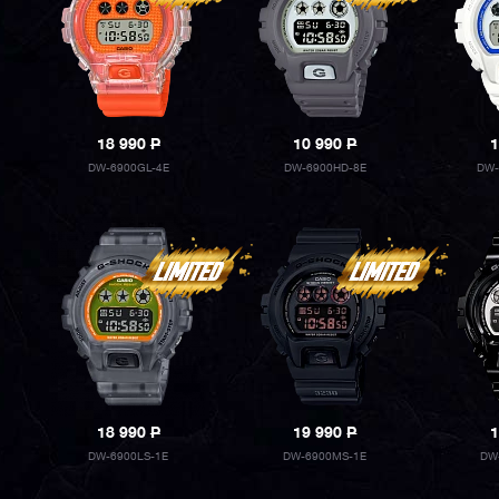
18 990
P
10 990
P
1
DW-6900GL-4E
DW-6900HD-8E
DW-
18 990
P
19 990
P
1
DW-6900LS-1E
DW-6900MS-1E
DW