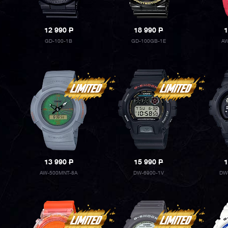
12 990
P
18 990
P
1
GD-100-1B
GD-100GB-1E
AW
13 990
P
15 990
P
1
AW-500MNT-8A
DW-6900-1V
DW