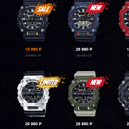
15 990
P
26 990
P
1
GA-900-1A
GA-900-2A
29 990
P
26 990
P
2