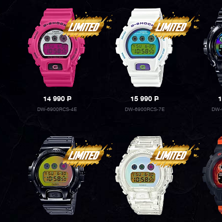
14 990
P
15 990
P
1
DW-6900RCS-4E
DW-6900RCS-7E
DW-