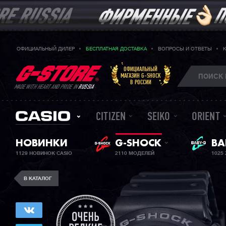
ОФИЦИАЛЬНЫЙ ДИЛЕР
БЕСПЛАТНАЯ ДОСТАВКА
ВОПРОСЫ И ОТВЕТЫ
ОФИЦИАЛЬНЫЙ
МАГАЗИН G-SHOCK
В РОССИИ
MADE WITH HEART AND PRIDE IN
RUSSIA
CITIZEN
SEIKO
ORIENT
НОВИНКИ
G-SHOCK
ЖЕ
BA
1129 НОВИНОК CASIO
2110 МОДЕЛЕЙ
1025
В КАТАЛОГ