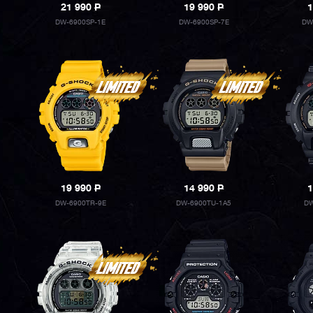
21 990
P
19 990
P
1
DW-6900SP-1E
DW-6900SP-7E
DW
19 990
P
14 990
P
1
DW-6900TR-9E
DW-6900TU-1A5
DW