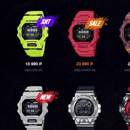
18 990
P
23 990
P
2
GBD-200-9E
GBD-200RD-4E
GBD