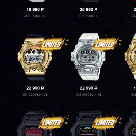
18 990
P
28 990
P
2
GBD-200UU-9E
GM-6900-1E
GM
22 990
P
22 990
P
1
GM-6900GDA-9E
GM-6900SCM-1E
GM