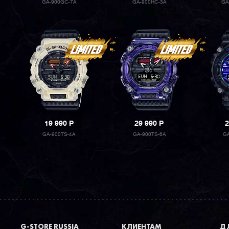
GA-900GC-7A
GA-900HC-3A
GA
19 990
P
29 990
P
2
GA-900TS-4A
GA-900TS-6A
GA
G-STORE RUSSIA
КЛИЕНТАМ
ДЛ