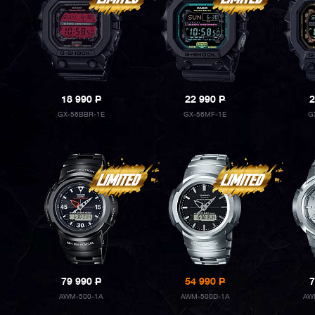
18 990
P
22 990
P
2
GX-56BBR-1E
GX-56MF-1E
G
79 990
P
54 990
P
7
AWM-500-1A
AWM-500D-1A
AW