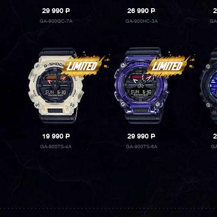
29 990
P
26 990
P
2
GA-900GC-7A
GA-900HC-3A
GA
19 990
P
29 990
P
2
GA-900TS-4A
GA-900TS-6A
GA