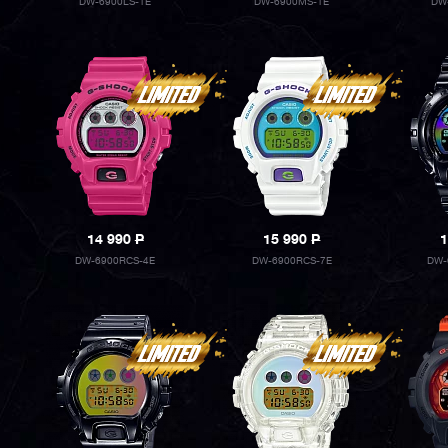
DW-6900LS-1E
DW-6900MS-1E
DW
14 990
P
15 990
P
1
DW-6900RCS-4E
DW-6900RCS-7E
DW-