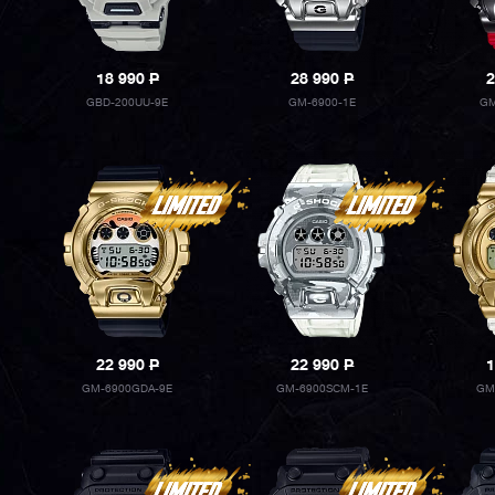
18 990
P
28 990
P
2
GBD-200UU-9E
GM-6900-1E
GM
22 990
P
22 990
P
1
GM-6900GDA-9E
GM-6900SCM-1E
GM