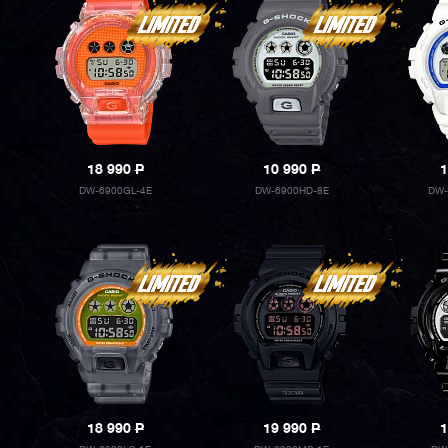
18 990
P
10 990
P
1
DW-6900GL-4E
DW-6900HD-8E
DW-
18 990
P
19 990
P
1