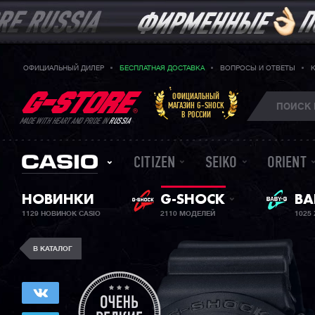
ОФИЦИАЛЬНЫЙ ДИЛЕР
БЕСПЛАТНАЯ ДОСТАВКА
ВОПРОСЫ И ОТВЕТЫ
ОФИЦИАЛЬНЫЙ
МАГАЗИН G-SHOCK
В РОССИИ
MADE WITH HEART AND PRIDE IN
RUSSIA
CITIZEN
SEIKO
ORIENT
ЖЕ
НОВИНКИ
G-SHOCK
BA
1129 НОВИНОК CASIO
2110 МОДЕЛЕЙ
1025
В КАТАЛОГ