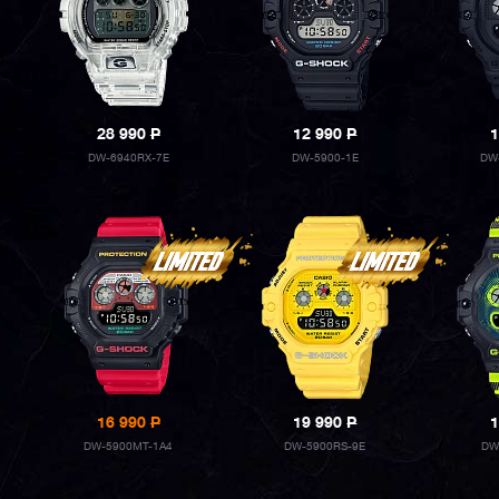
28 990
P
12 990
P
1
DW-6940RX-7E
DW-5900-1E
DW
16 990
P
19 990
P
1
DW-5900MT-1A4
DW-5900RS-9E
DW