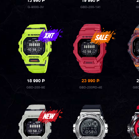
13 990
P
19 990
P
2
G-9000-3V
GBD-200-1A1
G
18 990
P
23 990
P
2
GBD-200-9E
GBD-200RD-4E
GBD