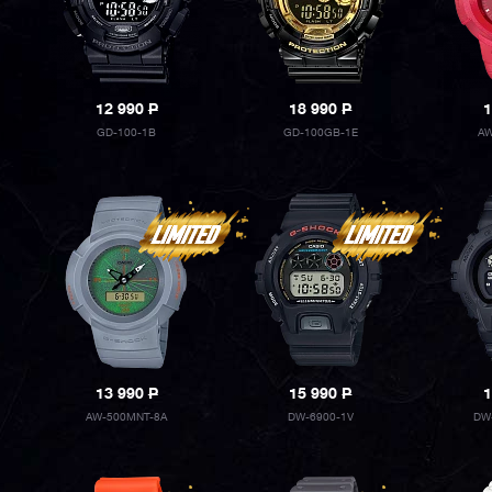
12 990
P
18 990
P
1
GD-100-1B
GD-100GB-1E
AW
13 990
P
15 990
P
1
AW-500MNT-8A
DW-6900-1V
DW