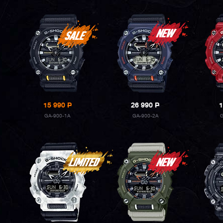
15 990
P
26 990
P
1
GA-900-1A
GA-900-2A