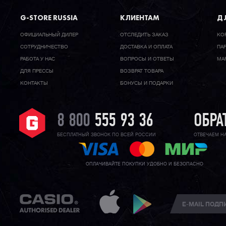
G-STORE RUSSIA
КЛИЕНТАМ
ДЛ
ОФИЦИАЛЬНЫЙ ДИЛЕР
ОТСЛЕДИТЬ ЗАКАЗ
КО
CОТРУДНИЧЕСТВО
ДОСТАВКА И ОПЛАТА
ПА
РАБОТА У НАС
ВОПРОСЫ И ОТВЕТЫ
МА
ДЛЯ ПРЕССЫ
ВОЗВРАТ ТОВАРА
КОНТАКТЫ
БОНУСЫ И ПОДАРКИ
8 800
555 93 36
ОБРА
БЕСПЛАТНЫЙ ЗВОНОК ПО ВСЕЙ РОССИИ
ОТВЕЧАЕМ Н
ОПЛАЧИВАЙТЕ ПОКУПКИ УДОБНО И БЕЗОПАСНО