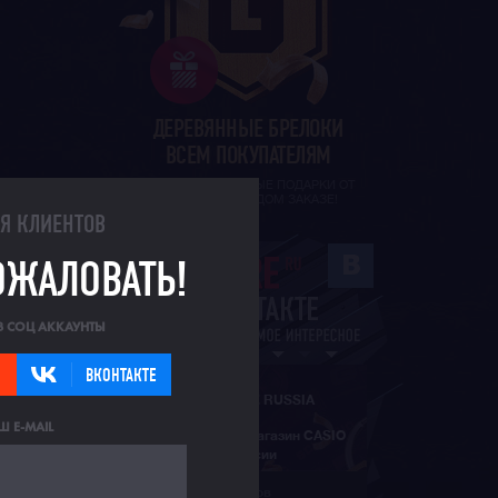
ДЕРЕВЯННЫЕ БРЕЛОКИ
ВСЕМ ПОКУПАТЕЛЯМ
И ДРУГИЕ ПРИЯТНЫЕ ПОДАРКИ ОТ
G-STORE В КАЖДОМ ЗАКАЗЕ!
ЛЯ КЛИЕНТОВ
ОЖАЛОВАТЬ!
З СОЦ АККАУНТЫ
ВКОНТАКТЕ
G-STORE RUSSIA
Ш E-MAIL
Официальный магазин CASIO
G-SHOCK в России
94 639 участников