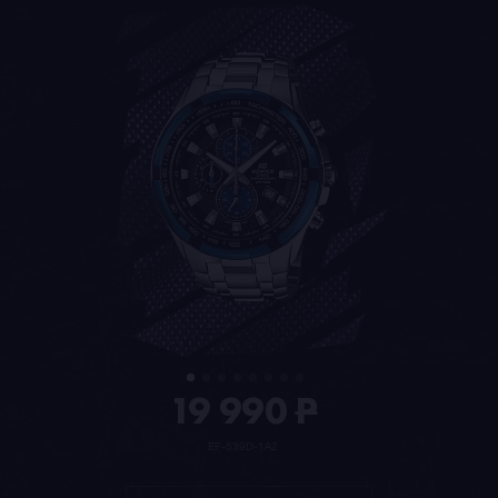
19 990
P
EF-539D-1A2