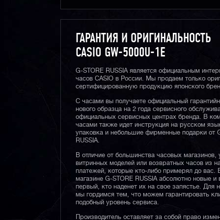
ГАРАНТИЯ И ОРИГИНАЛЬНОСТЬ
CASIO GW-5000U-1E
G-STORE RUSSIA является официальным интер
часов CASIO в России. Мы продаем только ори
сертифицированную продукцию японского брен
С часами вы получаете официальный гарантий
нового образца на 2 года сервисного обслужив
официальных сервисных центрах бренда. В ком
часами также идет инструкция на русском язы
упаковка и небольшие фирменные подарки от
RUSSIA.
В отличие от большинства часовых магазинов, 
витринных моделей или возвратных часов из 
платежей, которые кто-либо примерял до вас. 
магазине G-STORE RUSSIA абсолютно новые и 
первый, кто наденет их на свое запястье. Для 
мы гордимся тем, что можем гарантировать кл
подобный уровень сервиса.
Производитель оставляет за собой право изме