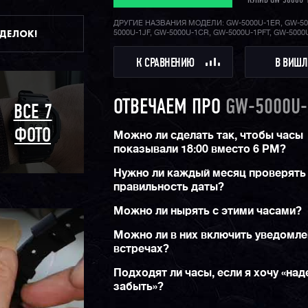
КУПИВ GW-5000U-
более десятка часовых функций.
ДРУГИЕ НАЗВАНИЯ МОДЕЛИ: GW-5000U-1ER, GW-50
Напоминаем, что силуэт корпуса DW-5000 да
ДДЕЛОК!
5000U-1JF, GW-5000U-1CR, GW-5000U-1PFT, GW-5000
часовой классикой и является одним из самы
узнаваемых в мире наручных часов. Помимо
К СРАВНЕНИЮ
В ВИШЛ
составляющей, не стоит забывать про водоза
метров и легендарную джишоковую вынослив
неубиваемость данной модели!
ОТВЕЧАЕМ ПРО
GW-5000U-
ВСЕ 7
ФОТО
Можно ли сделать так, чтобы часы
показывали 18:00 вместо 6 PM?
Нужно ли каждый месяц проверять
правильность даты?
Можно ли нырять с этими часами?
Можно ли в них включить уведомле
встречах?
Подходят ли часы, если я хочу «над
забыть»?