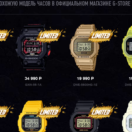
 ПОХОЖУЮ МОДЕЛЬ ЧАСОВ В ОФИЦИАЛЬНОМ МАГАЗИНЕ G-STORE 
34 990
P
19 990
P
1
GXW-56-1A
DWE-5600HG-1E
DWE-