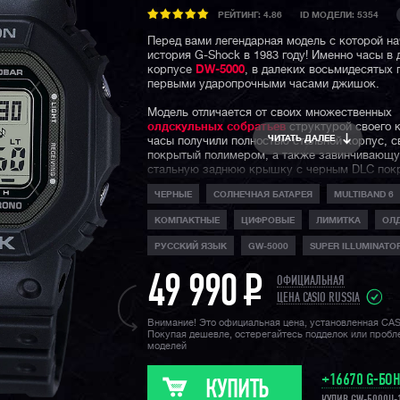
РЕЙТИНГ:
4.86
ID МОДЕЛИ: 5354
Перед вами легендарная модель с которой н
история G-Shock в 1983 году! Именно часы в
корпусе
DW-5000
, в далеких восьмидесятых 
первыми ударопрочными часами джишок.
Модель отличается от своих множественных
олдскульных собратьев
структурой своего 
ЧИТАТЬ ДАЛЕЕ
часы получили полностью стальной корпус, с
покрытый полимером, а также завинчивающ
стальную заднюю крышку с черным DLC пок
Благодаря использованию металла в часах, 
ЧЕРНЫЕ
СОЛНЕЧНАЯ БАТАРЕЯ
MULTIBAND 6
абсолютной защищенности модуля, часы пол
великолепную тактильность и приятную увеси
КОМПАКТНЫЕ
ЦИФРОВЫЕ
ЛИМИТКА
ОЛ
запястье, их вес составил 74 грамма.
РУССКИЙ ЯЗЫК
GW-5000
SUPER ILLUMINATO
В начинке часов отметим обновленный модуль
благодаря которому, часы научились отобра
49 990
P
ОФИЦИАЛЬНАЯ
название дней недели на русском языке, пол
автоматическую подсветку с выбором времен
ЦЕНА CASIO RUSSIA
в полторы или три секунды, настраиваемый 
Внимание! Это официальная цена, установленная CA
отображения месяца и даты, быстрый и удоб
Покупая дешевле, остерегайтесь подделок или проб
в режим текущего времени, улучшенный тай
моделей
в 1 секунду и обновленный функционал миров
времени. На борту стандартно присутствуют:
+16670 G-БО
синхронизация времени по радио-сигналу, ра
КУПИТЬ
солнечной батареи, отображение заряда бат