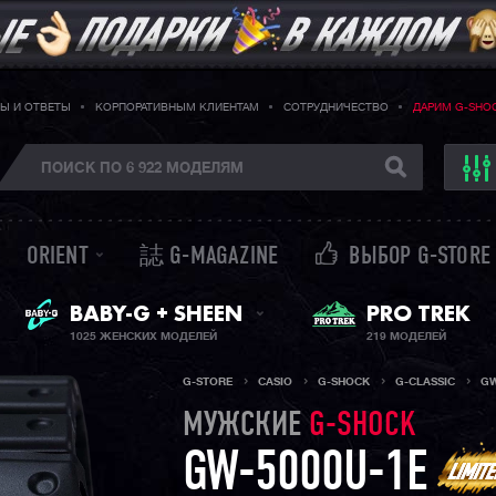
Ы И ОТВЕТЫ
КОРПОРАТИВНЫМ КЛИЕНТАМ
СОТРУДНИЧЕСТВО
ДАРИМ G-SHO
ORIENT
誌 G-MAGAZINE
ВЫБОР G-STORE
ЖЕНСКИЕ ЧАСЫ
PRO TREK
BABY-G + SHEEN
1025 ЖЕНСКИХ МОДЕЛЕЙ
219 МОДЕЛЕЙ
G-STORE
CASIO
G-SHOCK
G-CLASSIC
GW
МУЖСКИЕ
G-SHOCK
GW-5000U-1E