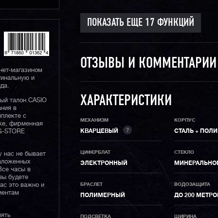
ОТЗЫВЫ И КОММЕНТАРИ
нет-магазином
гинальную и
да.
ХАРАКТЕРИСТИКИ
ный талон CASIO
ания в
плекте с
МЕХАНИЗМ
КОРПУС
ке, фирменная
?
КВАРЦЕВЫЙ
СТАЛЬ + ПОЛ
 G-STORE
ЦИФЕРБЛАТ
СТЕКЛО
у нас не бывает
наложенных
ЭЛЕКТРОННЫЙ
МИНЕРАЛЬНО
Все часы в
вы будете
БРАСЛЕТ
ВОДОЗАЩИТА
нас это важно и
иентам
ПОЛИМЕРНЫЙ
ДО 200 МЕТР
нять
ПОДСВЕТКА
ШИРИНА