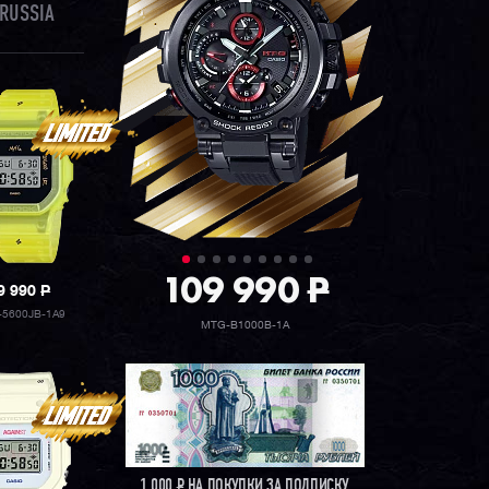
RUSSIA
109 990
P
9 990
P
5600JB-1A9
MTG-B1000B-1A
1 000
Р
НА ПОКУПКИ ЗА ПОДПИСКУ