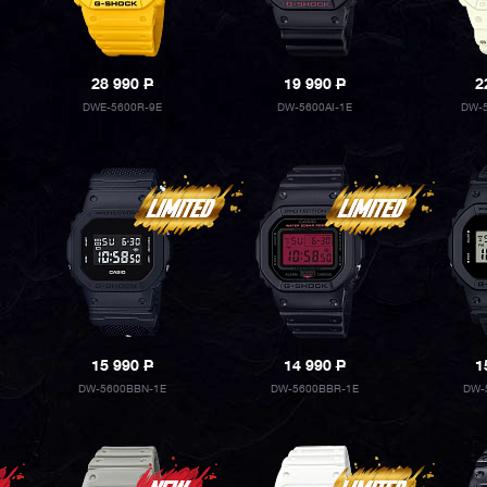
28 990
P
19 990
P
2
DWE-5600R-9E
DW-5600AI-1E
DW-5
15 990
P
14 990
P
1
DW-5600BBN-1E
DW-5600BBR-1E
DW-