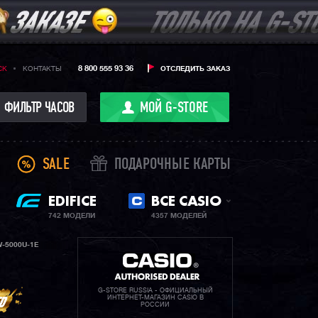
8 800 555 93 36
CK
КОНТАКТЫ
ОТСЛЕДИТЬ ЗАКАЗ
ФИЛЬТР ЧАСОВ
МОЙ G-STORE
SALE
ПОДАРОЧНЫЕ КАРТЫ
EDIFICE
ВСЕ CASIO
742 МОДЕЛИ
4357 МОДЕЛЕЙ
-5000U-1E
G-STORE RUSSIA - ОФИЦИАЛЬНЫЙ
ИНТЕРНЕТ-МАГАЗИН CASIO В
РОССИИ