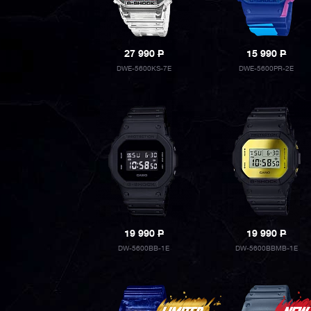
27 990
P
15 990
P
DWE-5600KS-7E
DWE-5600PR-2E
19 990
P
19 990
P
DW-5600BB-1E
DW-5600BBMB-1E