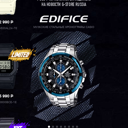
НА НОВОСТИ G-STORE RUSSIA
2 990
P
МУЖСКИЕ СТАЛЬНЫЕ ХРОНОГРАФЫ CASIO
600AL24-7E
5 990
P
5600BCE-1E