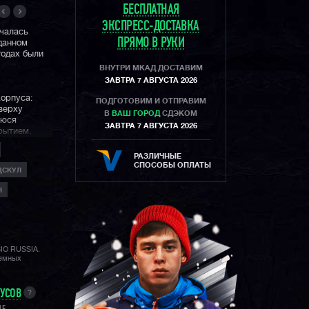
БЕСПЛАТНАЯ
ЭКСПРЕСС-ДОСТАВКА
ачалась
ПРЯМО В РУКИ
 данном
годах были
ВНУТРИ МКАД ДОСТАВИМ
ЗАВТРА 7 АВГУСТА 2026
корпуса:
ПОДГОТОВИМ И ОТПРАВИМ
верху
В
ВАШ ГОРОД
СДЭКОМ
уюся
ЗАВТРА 7 АВГУСТА 2026
рытием.
помимо
учили
РАЗЛИЧНЫЕ
стость на
СПОСОБЫ ОПЛАТЫ
ДСКУЛ
R
 2021 года,
жать
учили
и свечения
формат
SIO RUSSIA.
ный возврат
лемных
мер с шагом
ого
 авто-
НУСОВ
?
бота от
ареи и еще