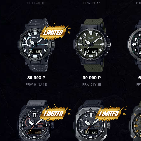
PRT-B50-1E
PRW-61-1A
PR
89 990
P
99 990
P
6
PRW-61NJ-1E
PRW-61Y-3E
PR