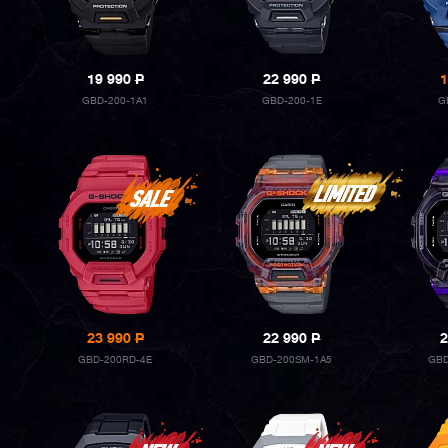
19 990
P
22 990
P
1
GBD-200-1A1
GBD-200-1E
G
23 990
P
22 990
P
2
GBD-200RD-4E
GBD-200SM-1A5
GBD