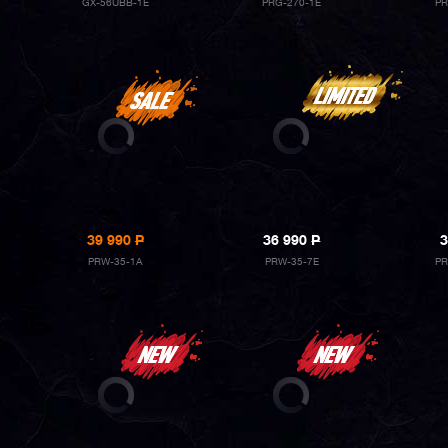
GX-56UBB-1E
PRG-270-1E
PR
39 990
P
36 990
P
3
PRW-35-1A
PRW-35-7E
PR