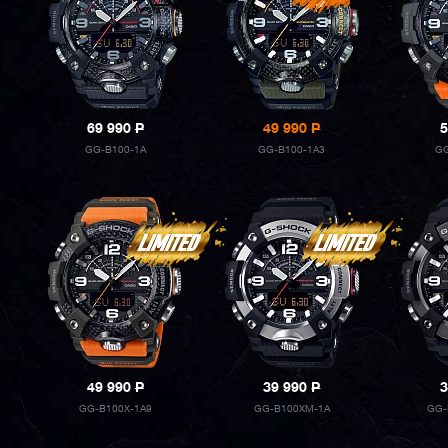
69 990
P
49 990
P
5
GG-B100-1A
GG-B100-1A3
GG
49 990
P
39 990
P
3
GG-B100X-1A9
GG-B100XM-1A
GG-