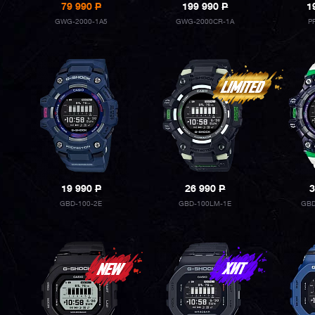
79 990
P
199 990
P
1
GWG-2000-1A5
GWG-2000CR-1A
P
19 990
P
26 990
P
3
GBD-100-2E
GBD-100LM-1E
GBD