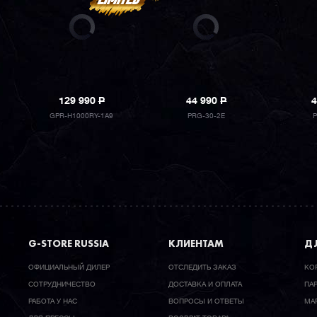
129 990
P
44 990
P
4
GPR-H1000RY-1A9
PRG-30-2E
P
G-STORE RUSSIA
КЛИЕНТАМ
ДЛ
ОФИЦИАЛЬНЫЙ ДИЛЕР
ОТСЛЕДИТЬ ЗАКАЗ
КО
CОТРУДНИЧЕСТВО
ДОСТАВКА И ОПЛАТА
ПА
РАБОТА У НАС
ВОПРОСЫ И ОТВЕТЫ
МА