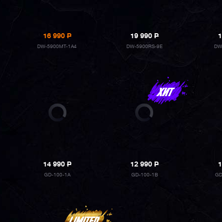
16 990
P
19 990
P
1
DW-5900MT-1A4
DW-5900RS-9E
DW
14 990
P
12 990
P
1
GD-100-1A
GD-100-1B
GD