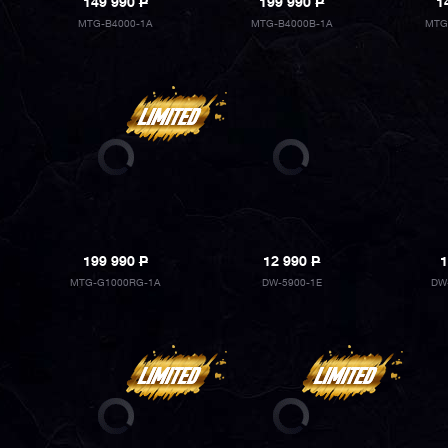
149 990
P
199 990
P
1
MTG-B4000-1A
MTG-B4000B-1A
MTG
199 990
P
12 990
P
1
MTG-G1000RG-1A
DW-5900-1E
DW