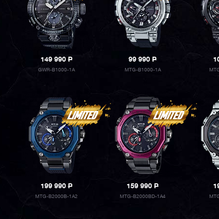
149 990
P
99 990
P
1
GWR-B1000-1A
MTG-B1000-1A
MTG
199 990
P
159 990
P
1
MTG-B2000B-1A2
MTG-B2000BD-1A4
MTG