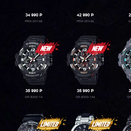
34 990
P
42 990
P
2
PRW-35Y-3B
PRW-35Y-3E
G
35 990
P
35 990
P
3
GR-B300-1A
GR-B300-1A4
GR