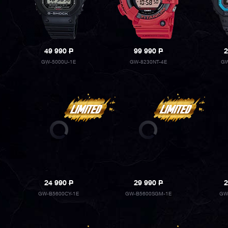
49 990
P
99 990
P
2
GW-5000U-1E
GW-8230NT-4E
GW
24 990
P
29 990
P
2
GW-B5600CY-1E
GW-B5600SGM-1E
GW