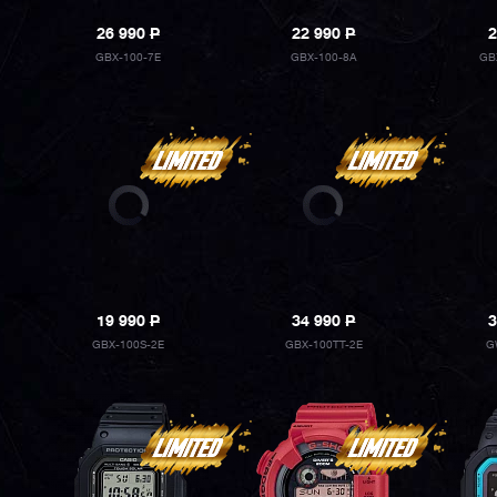
26 990
P
22 990
P
2
GBX-100-7E
GBX-100-8A
GB
19 990
P
34 990
P
3
GBX-100S-2E
GBX-100TT-2E
G