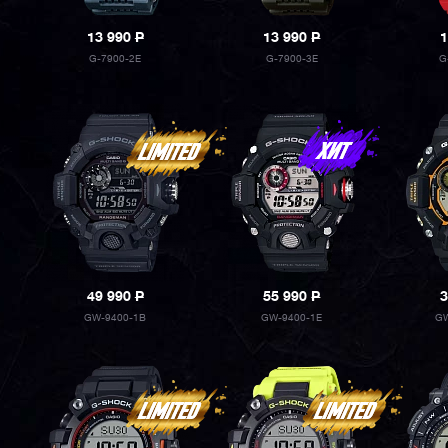
13 990
P
13 990
P
1
G-7900-2E
G-7900-3E
G
49 990
P
55 990
P
3
GW-9400-1B
GW-9400-1E
GW