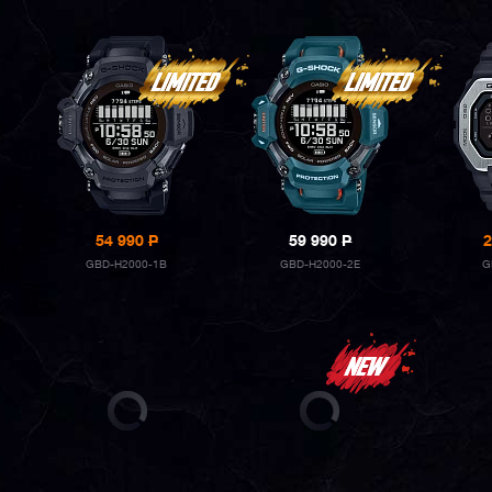
54 990
P
59 990
P
2
GBD-H2000-1B
GBD-H2000-2E
G