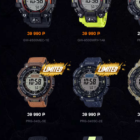
39 990
P
39 990
P
2
GW-9500MEC-1E
GW-9500MRY-1A9
P
39 990
P
39 990
P
3
PRG-340L-5E
PRG-340SC-2E
PR