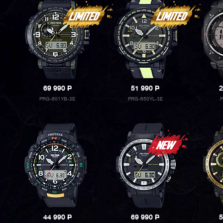
69 990
P
51 990
P
2
PRG-601YB-3E
PRG-650YL-3E
P
44 990
P
69 990
P
5