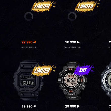
22 990
P
18 990
P
2
GX-56BB-1E
GX-56BBR-1E
G
19 990
P
29 990
P
7