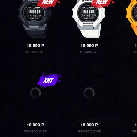
18 990
P
18 990
P
1
GBD-300-1E
GBD-300-7E
G
19 990
P
18 990
P
1
GBD-800UC-3E
GBD-800UC-5E
GB