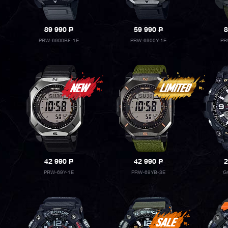
89 990
P
59 990
P
8
PRW-6900BF-1E
PRW-6900Y-1E
PR
42 990
P
42 990
P
2
PRW-69Y-1E
PRW-69YB-3E
G