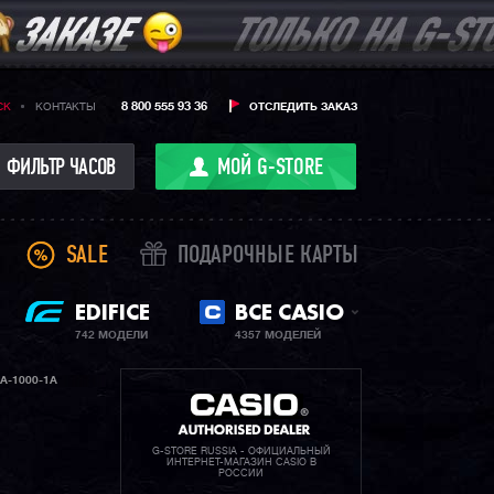
8 800 555 93 36
CK
КОНТАКТЫ
ОТСЛЕДИТЬ ЗАКАЗ
ФИЛЬТР ЧАСОВ
МОЙ G-STORE
SALE
ПОДАРОЧНЫЕ КАРТЫ
EDIFICE
ВСЕ CASIO
742 МОДЕЛИ
4357 МОДЕЛЕЙ
A-1000-1A
G-STORE RUSSIA - ОФИЦИАЛЬНЫЙ
ИНТЕРНЕТ-МАГАЗИН CASIO В
РОССИИ