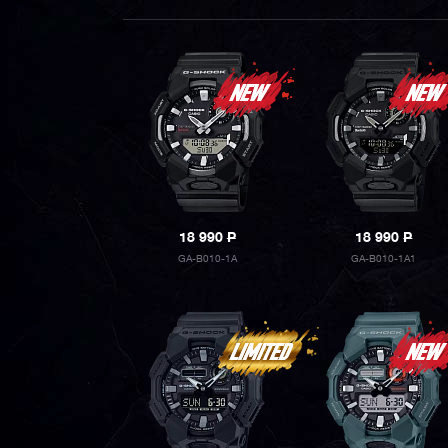
18 990
P
18 990
P
GA-B010-1A
GA-B010-1A1