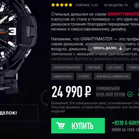
РЕЙТИНГ:
4.55
ID МОДЕЛИ: 78
Стильные джишоки из серии
GRAVITYMAST
корпусом из стали и полимера — это одна и
джишокостроения благодаря передовым техн
начинке и сверхсовременному дизайну.
Напомним, что GRAVITYMASTER — это профе
серия джишоков, рожденных противостоять 
ЧИТАТЬ ДАЛЕЕ
воздуха, джишоки данной серии подходят лю
связанным с авиацией и иной деятельностью,
необходимо быстро в движении получать всю
информацию с датчиков часов.
GRAVITYMASTER
ЧЕРНЫЕ
GA-1000
TWIN 
На борту защита от воздействия центробежно
АВИАТОРЫ
СТЕЛС
SUPER ILLUMINATOR
перегрузок и вибраций, цифровой компас, т
индикация низкого заряда батареи и еще бол
24 990
P
часовых функций.
ОФИЦИАЛЬНАЯ
ЦЕНА CASIO RUSSIA
Мидл-класс серии GRAVITYMASTER представ
Внимание! Это официальная цена, установленная CA
с блютусом
GR-B100
, старички
GA-1100
и их
Покупая дешевле, остерегайтесь подделок или проб
братья
GA-1000
, а флагманами серии являют
моделей
ДДЕЛОК!
проверенные
GW-A1100
,
GPW серия
и свежи
карбоновые модели
GWR-B1000
.
+8330 G-БОН
КУПИТЬ
КУПИВ GA-1000-1