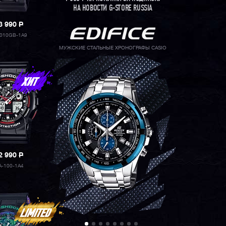
НА НОВОСТИ G-STORE RUSSIA
3 990
P
010GB-1A9
МУЖСКИЕ СТАЛЬНЫЕ ХРОНОГРАФЫ CASIO
2 990
P
A-100-1A4