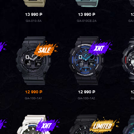
13 990
P
13 990
P
1
GA-010-5A
GA-010CE-2A
GA-
12 990
P
12 990
P
1
GA-100-1A1
GA-100-1A2
G