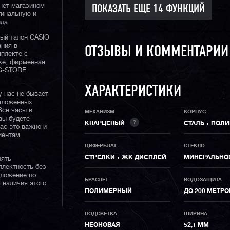
нет-магазином
гинальную и
да.
ный талон CASIO
ания в
ОТЗЫВЫ И КОММЕНТАРИ
плекте с
ке, фирменная
 G-STORE
ХАРАКТЕРИСТИКИ
у нас не бывает
наложенных
Все часы в
МЕХАНИЗМ
КОРПУС
вы будете
?
КВАРЦЕВЫЙ
СТАЛЬ + ПОЛ
нас это важно и
иентам
ЦИФЕРБЛАТ
СТЕКЛО
СТРЕЛКИ + ЖК ДИСПЛЕЙ
МИНЕРАЛЬНО
нять
плектность без
дложение по
БРАСЛЕТ
ВОДОЗАЩИТА
 наличия этого
ПОЛИМЕРНЫЙ
ДО 200 МЕТР
ПОДСВЕТКА
ШИРИНА
НЕОНОВАЯ
52,1 ММ