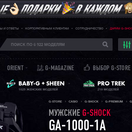
Ы И ОТВЕТЫ
КОРПОРАТИВНЫМ КЛИЕНТАМ
СОТРУДНИЧЕСТВО
ДАРИМ G-SHO
ORIENT
誌 G-MAGAZINE
ВЫБОР G-STORE
ЖЕНСКИЕ ЧАСЫ
PRO TREK
BABY-G + SHEEN
1025 ЖЕНСКИХ МОДЕЛЕЙ
219 МОДЕЛЕЙ
G-STORE
CASIO
G-SHOCK
G-PREMIUM
G
МУЖСКИЕ
G-SHOCK
GA-1000-1A