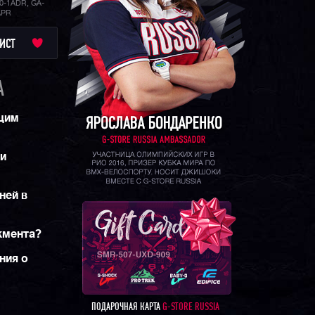
0-1ADR, GA-
APR
ИСТ
A
щим
 и
ней в
жмента?
ния о
ПОДАРОЧНАЯ КАРТА
G-STORE RUSSIA