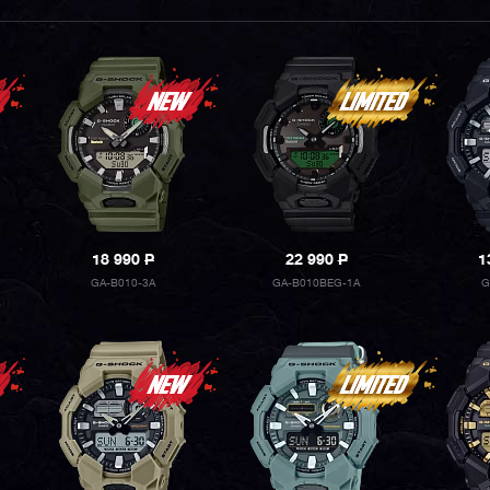
18 990
P
22 990
P
1
GA-B010-3A
GA-B010BEG-1A
G