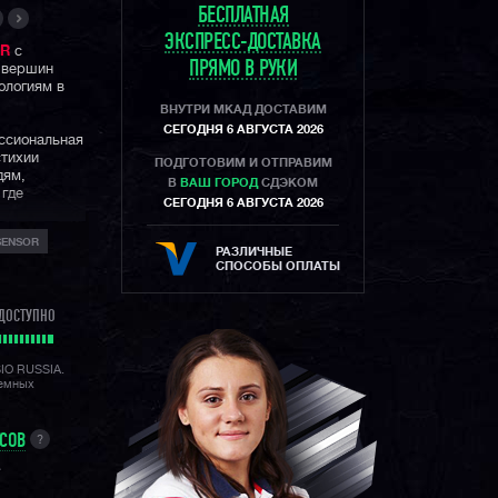
БЕСПЛАТНАЯ
ЭКСПРЕСС-ДОСТАВКА
ER
с
ПРЯМО В РУКИ
з вершин
ологиям в
ВНУТРИ МКАД ДОСТАВИМ
СЕГОДНЯ 6 АВГУСТА 2026
ссиональная
стихии
ПОДГОТОВИМ И ОТПРАВИМ
дям,
В
ВАШ ГОРОД
СДЭКОМ
 где
СЕГОДНЯ 6 АВГУСТА 2026
SENSOR
РАЗЛИЧНЫЕ
й силы,
СПОСОБЫ ОПЛАТЫ
ермометр,
ее десятка
ДОСТУПНО
ляют модели
SIO RUSSIA.
 родные
лемных
ся
е
УСОВ
?
A