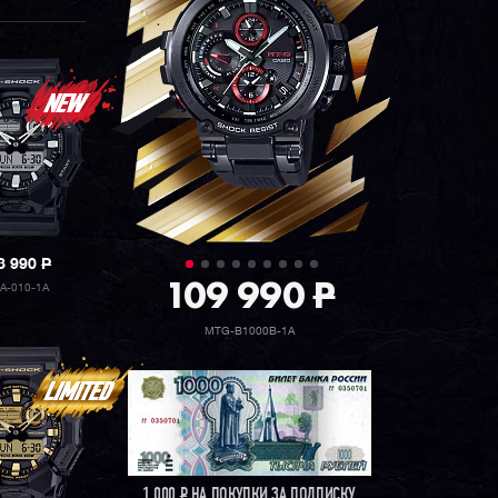
3 990
P
109 990
P
A-010-1A
MTG-B1000B-1A
1 000
Р
НА ПОКУПКИ ЗА ПОДПИСКУ