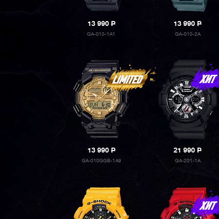
13 990
P
13 990
P
GA-010-1A1
GA-010-2A
13 990
P
21 990
P
GA-010GGB-1A9
GA-201-1A