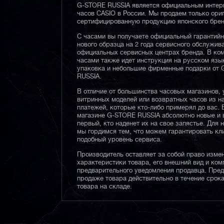
G-STORE RUSSIA является официальным интер
часов CASIO в России. Мы продаем только ори
сертифицированную продукцию японского брен
С часами вы получаете официальный гарантий
нового образца на 2 года сервисного обслужив
официальных сервисных центрах бренда. В ком
часами также идет инструкция на русском язы
упаковка и небольшие фирменные подарки от
RUSSIA.
В отличие от большинства часовых магазинов, 
витринных моделей или возвратных часов из 
платежей, которые кто-либо примерял до вас. 
магазине G-STORE RUSSIA абсолютно новые и 
первый, кто наденет их на свое запястье. Для 
мы гордимся тем, что можем гарантировать кл
подобный уровень сервиса.
Производитель оставляет за собой право изме
характеристики товара, его внешний вид и ком
предварительного уведомления продавца. Пре
продаже товара действительно в течение срока
товара на складе.