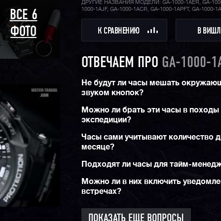
ДРУГИЕ НАЗВАНИЯ МОДЕЛИ: GA-1000-1AER, GA-100
1000-1AJF, GA-1000-1ACR, GA-1000-1APFT, GA-1000-1
ВСЕ 6
ФОТО
К СРАВНЕНИЮ
В ВИШЛ
ОТВЕЧАЕМ ПРО
GA-1000-1
Не будут ли часы мешать окружаю
звуком кнопок?
Можно ли брать эти часы в походы
экспедиции?
Часы сами учитывают количество д
месяце?
Подходят ли часы для тайм-менед
Можно ли в них включить уведомле
встречах?
ПОКАЗАТЬ ЕЩЕ ВОПРОСЫ