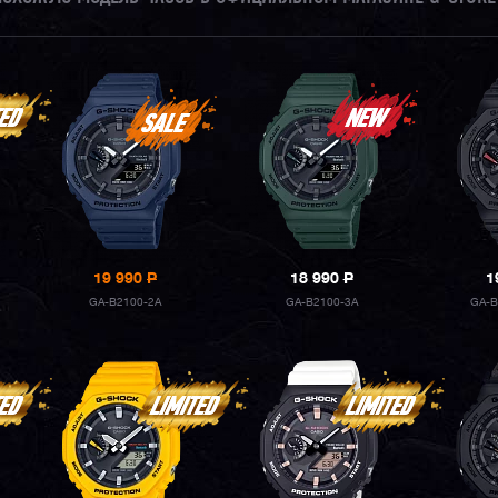
19 990
P
18 990
P
1
GA-B2100-2A
GA-B2100-3A
GA-B