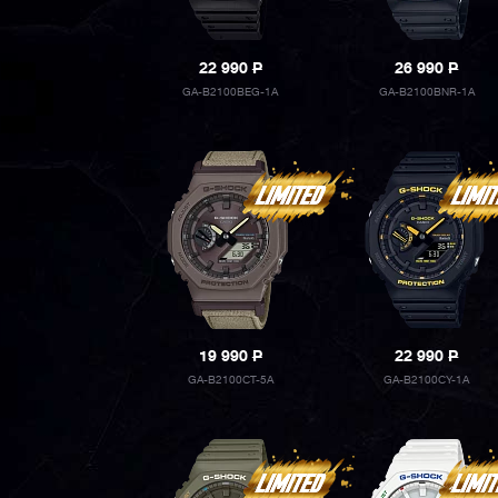
22 990
P
26 990
P
GA-B2100BEG-1A
GA-B2100BNR-1A
19 990
P
22 990
P
GA-B2100CT-5A
GA-B2100CY-1A