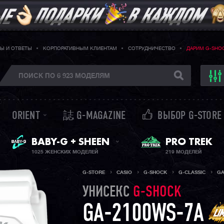
Ы И ОТВЕТЫ
КОРПОРАТИВНЫМ КЛИЕНТАМ
СОТРУДНИЧЕСТВО
ДАРИМ G-SHO
ORIENT
誌 G-MAGAZINE
ВЫБОР G-STORE
ЖЕНСКИЕ ЧАСЫ
PRO TREK
BABY-G + SHEEN
1025 ЖЕНСКИХ МОДЕЛЕЙ
219 МОДЕЛЕЙ
G-STORE
CASIO
G-SHOCK
G-CLASSIC
GA
УНИСЕКС
G-SHOCK
GA-2100WS-7A