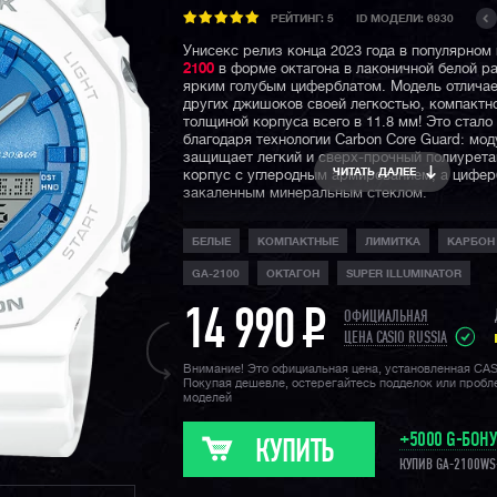
РЕЙТИНГ:
5
ID МОДЕЛИ: 6930
Унисекс релиз конца 2023 года в популярном
2100
в форме октагона в лаконичной белой ра
ярким голубым циферблатом. Модель отличае
других джишоков своей легкостью, компактн
толщиной корпуса всего в 11.8 мм! Это стал
благодаря технологии Carbon Core Guard: мод
защищает легкий и сверх-прочный полиурет
ЧИТАТЬ ДАЛЕЕ
корпус с углеродным армированием, а цифер
закаленным минеральным стеклом.
Часы выполнены в харизматичном дизайне, а
БЕЛЫЕ
КОМПАКТНЫЕ
ЛИМИТКА
КАРБОН
контрастные стрелки, на фоне яркого циферб
обеспечивают высокую эргономику при поль
GA-2100
ОКТАГОН
SUPER ILLUMINATOR
часами. Еще одна особенность часов — обно
крепление ремешка, теперь его смена займет
14 990
P
несколько секунд.
ОФИЦИАЛЬНАЯ
ЦЕНА CASIO RUSSIA
Конечно же, не стоит забывать про стандарт
Внимание! Это официальная цена, установленная CA
джишоков водозащиту в 200 метров, функци
Покупая дешевле, остерегайтесь подделок или проб
секундомера, таймера, мирового времени, у
моделей
функцию складывания стрелок для считыван
информации с дисплеев, а также яркую двой
+5000 G-БОН
подсветку циферблата и дисплея.
КУПИТЬ
КУПИВ GA-2100WS