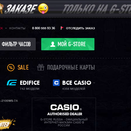
8 800 555 93 36
CK
КОНТАКТЫ
ОТСЛЕДИТЬ ЗАКАЗ
ФИЛЬТР ЧАСОВ
МОЙ G-STORE
SALE
ПОДАРОЧНЫЕ КАРТЫ
EDIFICE
ВСЕ CASIO
742 МОДЕЛИ
4358 МОДЕЛЕЙ
-2100WS-7A
G-STORE RUSSIA - ОФИЦИАЛЬНЫЙ
ИНТЕРНЕТ-МАГАЗИН CASIO В
РОССИИ