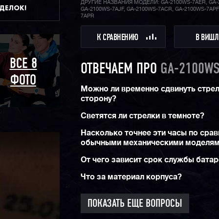
ДРУГИЕ НАЗВАНИЯ МОДЕЛИ: GA-2100WS-7AER, GA-
ДДЕЛОК!
GA-2100WS-7AJF, GA-2100WS-7ACR, GA-2100WS-7APF
7APR
К СРАВНЕНИЮ
В ВИШЛ
ВСЕ 8
ОТВЕЧАЕМ ПРО
GA-2100WS
ФОТО
Можно ли временно сдвинуть стрел
сторону?
Светятся ли стрелки в темноте?
Насколько точнее эти часы по срав
обычными механическими моделя
От чего зависит срок службы бата
Что за материал корпуса?
ПОКАЗАТЬ ЕЩЕ ВОПРОСЫ