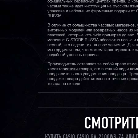
официальных сервисных центрах бренда. В ком
часами также идет инструкция на русском язы
упаковка и небольшие фирменные подарки от
RUSSIA.
В отличие от большинства часовых магазинов, 
витринных моделей или возвратных часов из 
платежей, которые кто-либо примерял до вас. 
магазине G-STORE RUSSIA абсолютно новые и 
первый, кто наденет их на свое запястье. Для 
мы гордимся тем, что можем гарантировать кл
подобный уровень сервиса.
Производитель оставляет за собой право изме
характеристики товара, его внешний вид и ком
предварительного уведомления продавца. Пре
продаже товара действительно в течение срока
товара на складе.
СМОТРИТ
КУПИТЬ CASIO CASIO GA-2100WS-7A ИЛИ