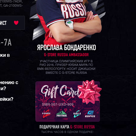
2100WS-7ADR,
T, GA-2100WS-
ИСТ
-7A
ки в
нению с
ми?
рейки?
ПОДАРОЧНАЯ КАРТА
G-STORE RUSSIA
ТЫСЯЧА ЧАСОВ В ОДНОМ ПОДАРКЕ!