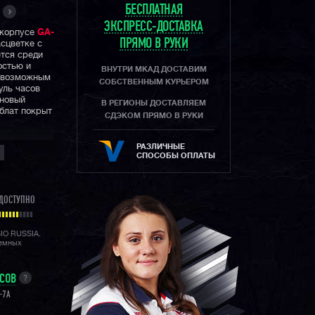
БЕСПЛАТНАЯ
ЭКСПРЕСС-ДОСТАВКА
 корпусе
GA-
ПРЯМО В РУКИ
сцветке с
тся среди
остью и
ВНУТРИ МКАД ДОСТАВИМ
о возможным
СОБСТВЕННЫМ КУРЬЕРОМ
уль часов
ановый
В РЕГИОНЫ ДОСТАВЛЯЕМ
блат покрыт
СДЭКОМ ПРЯМО В РУКИ
РАЗЛИЧНЫЕ
лата,
СПОСОБЫ ОПЛАТЫ
зовании
вленное
 у вас всего
ДОСТУПНО
ную для
SIO RUSSIA.
и
лемных
добную
ия
ную
УСОВ
?
-7A