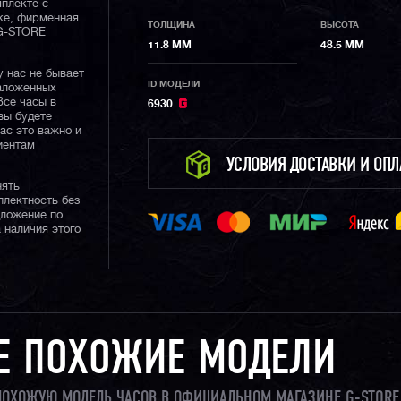
плекте с
ке, фирменная
ТОЛЩИНА
ВЫСОТА
 G-STORE
11.8 ММ
48.5 ММ
у нас не бывает
ID МОДЕЛИ
наложенных
Все часы в
6930
вы будете
нас это важно и
иентам
УСЛОВИЯ ДОСТАВКИ И ОП
нять
плектность без
дложение по
 наличия этого
Е ПОХОЖИЕ МОДЕЛИ
 ПОХОЖУЮ МОДЕЛЬ ЧАСОВ В ОФИЦИАЛЬНОМ МАГАЗИНЕ G-STORE