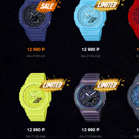
12 990
P
12 990
P
1
GA-2100-2A
GA-2100-2A2
G
12 990
P
13 990
P
1
GA-2100-9A9
GA-2100AH-6A
GA