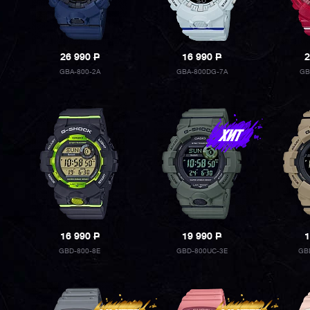
26 990
P
16 990
P
2
GBA-800-2A
GBA-800DG-7A
GB
16 990
P
19 990
P
1
GBD-800-8E
GBD-800UC-3E
GB