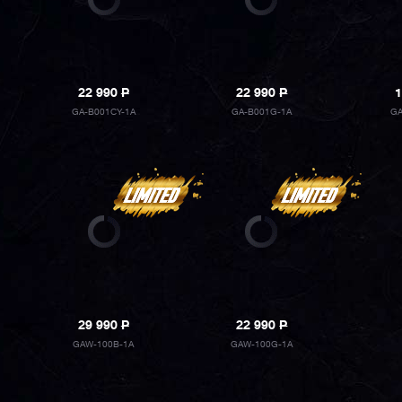
22 990
P
22 990
P
1
GA-B001CY-1A
GA-B001G-1A
GA
29 990
P
22 990
P
GAW-100B-1A
GAW-100G-1A