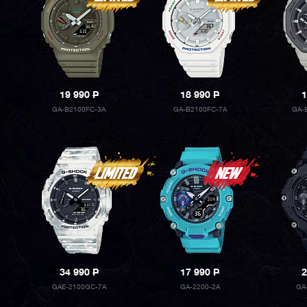
19 990
P
18 990
P
1
GA-B2100FC-3A
GA-B2100FC-7A
GA-
34 990
P
17 990
P
2
GAE-2100GC-7A
GA-2200-2A
GA