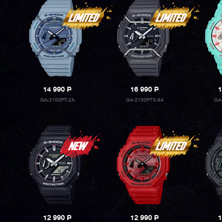
14 990
P
16 990
P
1
GA-2100PT-2A
GA-2100PTS-8A
GA
12 990
P
12 990
P
1