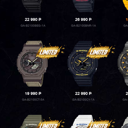
22 990
P
26 990
P
1
GA-B2100BEG-1A
GA-B2100BNR-1A
GA
19 990
P
22 990
P
2
GA-B2100CT-5A
GA-B2100CY-1A
GA-