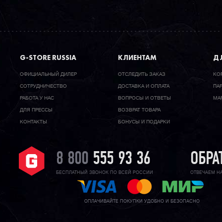
G-STORE RUSSIA
КЛИЕНТАМ
ДЛ
ОФИЦИАЛЬНЫЙ ДИЛЕР
ОТСЛЕДИТЬ ЗАКАЗ
КО
CОТРУДНИЧЕСТВО
ДОСТАВКА И ОПЛАТА
ПА
РАБОТА У НАС
ВОПРОСЫ И ОТВЕТЫ
МА
ДЛЯ ПРЕССЫ
ВОЗВРАТ ТОВАРА
КОНТАКТЫ
БОНУСЫ И ПОДАРКИ
8 800
555 93 36
ОБРА
БЕСПЛАТНЫЙ ЗВОНОК ПО ВСЕЙ РОССИИ
ОТВЕЧАЕМ Н
ОПЛАЧИВАЙТЕ ПОКУПКИ УДОБНО И БЕЗОПАСНО