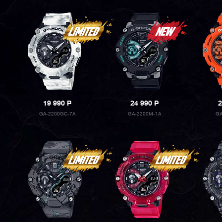
19 990
P
24 990
P
2
GA-2200GC-7A
GA-2200M-1A
GA