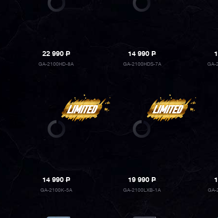
22 990
P
14 990
P
1
GA-2100HD-8A
GA-2100HDS-7A
GA-
14 990
P
19 990
P
1
GA-2100K-5A
GA-2100LXB-1A
GA-