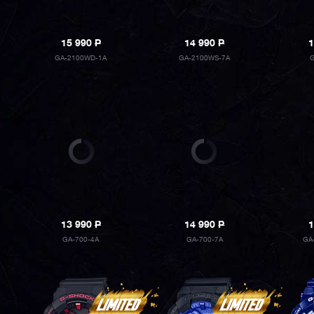
15 990
P
14 990
P
1
GA-2100WD-1A
GA-2100WS-7A
13 990
P
14 990
P
1
GA-700-4A
GA-700-7A
GA