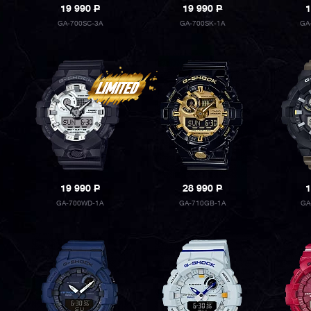
19 990
P
19 990
P
1
GA-700SC-3A
GA-700SK-1A
GA
19 990
P
28 990
P
1
GA-700WD-1A
GA-710GB-1A
GA