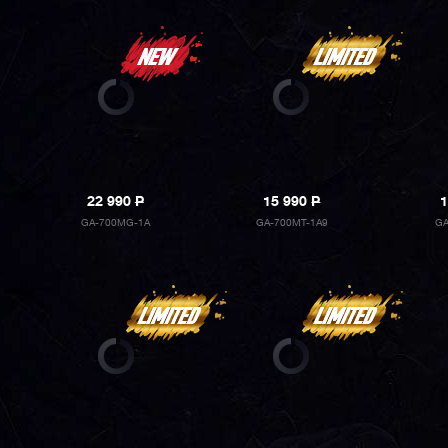
22 990
P
15 990
P
1
GA-700MG-1A
GA-700MT-1A9
GA