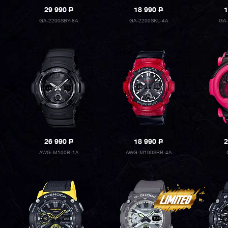
29 990
P
18 990
P
1
GA-2200SBY-8A
GA-2200SKL-4A
GA
26 990
P
18 990
P
2
AWG-M100B-1A
AWG-M100SRB-4A