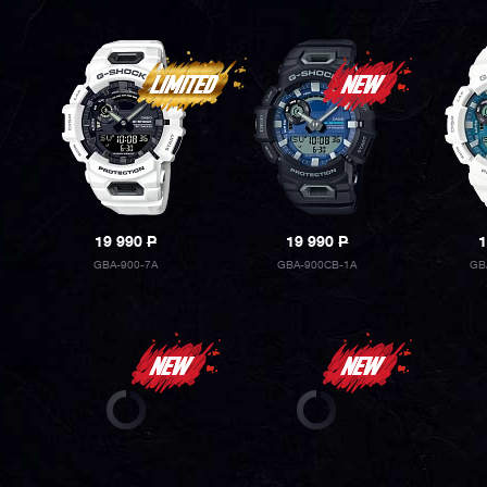
19 990
P
19 990
P
1
GBA-900-7A
GBA-900CB-1A
GB