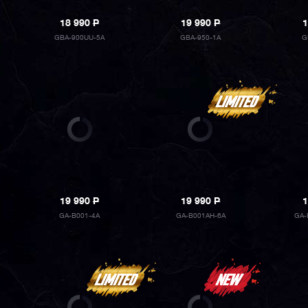
18 990
P
19 990
P
1
GBA-900UU-5A
GBA-950-1A
G
19 990
P
19 990
P
1
GA-B001-4A
GA-B001AH-6A
GA-