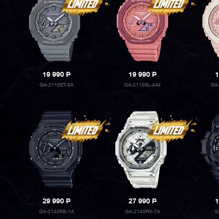
19 990
P
19 990
P
1
GA-2110ET-8A
GA-2110SL-4A4
GA
29 990
P
27 990
P
1
GA-2140RE-1A
GA-2140RX-7A
G