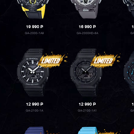
19 990
P
16 990
P
1
GA-2000-1A9
GA-2000HD-8A
G
12 990
P
12 990
P
1
GA-2100-1A
GA-2100-1A1
G