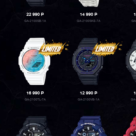
22 990
P
14 990
P
1
GA-2100SB-1A
GA-2100SKE-7A
GA
16 990
P
12 990
P
1
GA-2100TL-7A
GA-2100VB-1A
GA