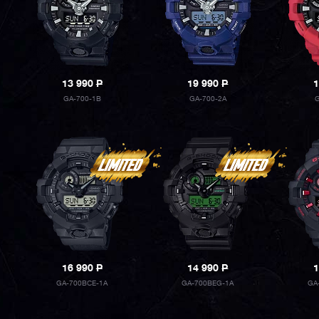
13 990
P
19 990
P
1
GA-700-1B
GA-700-2A
16 990
P
14 990
P
1
GA-700BCE-1A
GA-700BEG-1A
GA