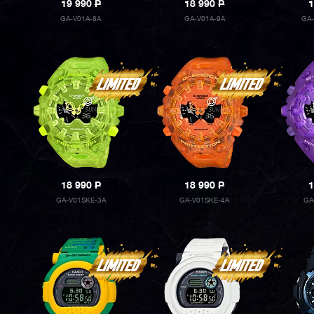
19 990
P
18 990
P
1
GA-V01A-8A
GA-V01A-9A
GA
18 990
P
18 990
P
1
GA-V01SKE-3A
GA-V01SKE-4A
GA