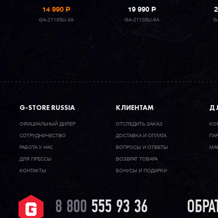
14 990
P
19 990
P
2
GA-2110SU-3A
GA-2110SU-9A
G
G-STORE RUSSIA
КЛИЕНТАМ
ДЛ
ОФИЦИАЛЬНЫЙ ДИЛЕР
ОТСЛЕДИТЬ ЗАКАЗ
КО
CОТРУДНИЧЕСТВО
ДОСТАВКА И ОПЛАТА
ПА
РАБОТА У НАС
ВОПРОСЫ И ОТВЕТЫ
МА
ДЛЯ ПРЕССЫ
ВОЗВРАТ ТОВАРА
КОНТАКТЫ
БОНУСЫ И ПОДАРКИ
8 800
555 93 36
ОБРА