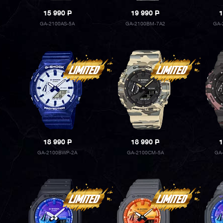
15 990
P
19 990
P
1
GA-2100AS-5A
GA-2100BM-7A2
GA-
18 990
P
18 990
P
1
GA-2100BWP-2A
GA-2100CM-5A
GA