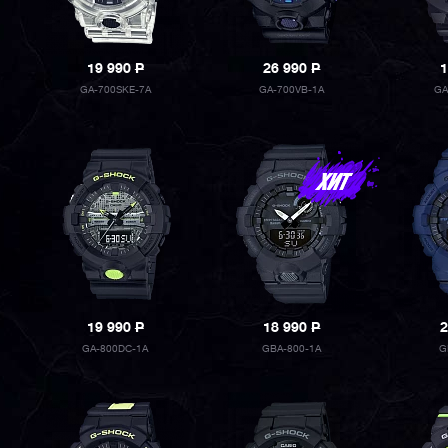
19 990
P
26 990
P
1
GA-700SKE-7A
GA-700VB-1A
GA
19 990
P
18 990
P
2
GA-800DC-1A
GBA-800-1A
G