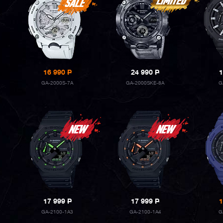
16 990
P
24 990
P
1
GA-2000S-7A
GA-2000SKE-8A
G
17 999
P
17 999
P
1
GA-2100-1A3
GA-2100-1A4
G