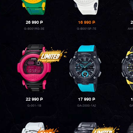
26 990
P
16 990
P
2
G-B001RG-3E
G-B001SF-7E
AW
22 990
P
17 990
P
1
G-001-1B
GA-2000-1A2
G