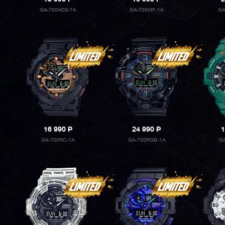
GA-700HDS-7A
GA-700MF-1A
GA
16 990
P
24 990
P
1
GA-700RC-1A
GA-700RGB-1A
GA