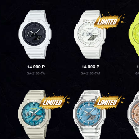
14 990
P
14 990
P
1
GA-2100-7A
GA-2100-7A7
G