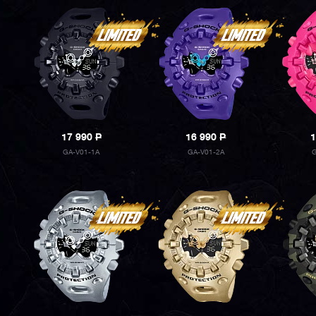
17 990
P
16 990
P
1
GA-V01-1A
GA-V01-2A