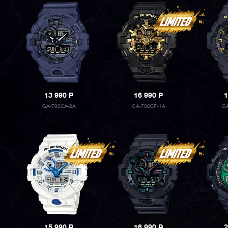
13 990
P
16 990
P
1
GA-700CA-2A
GA-700CF-1A
G
15 990
P
16 990
P
2