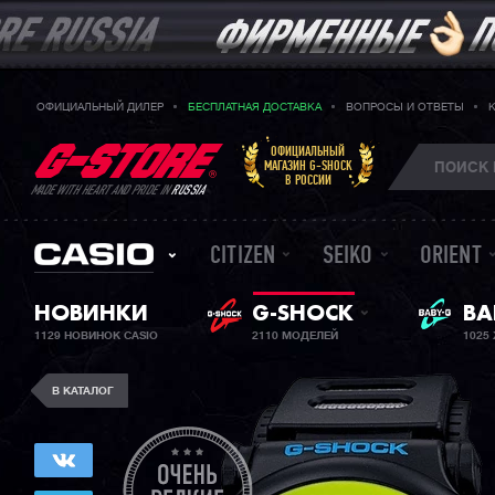
ОФИЦИАЛЬНЫЙ ДИЛЕР
БЕСПЛАТНАЯ ДОСТАВКА
ВОПРОСЫ И ОТВЕТЫ
ОФИЦИАЛЬНЫЙ
МАГАЗИН G-SHOCK
В РОССИИ
MADE WITH HEART AND PRIDE IN
RUSSIA
CITIZEN
SEIKO
ORIENT
ЖЕ
НОВИНКИ
G-SHOCK
BA
1129 НОВИНОК CASIO
2110 МОДЕЛЕЙ
1025
В КАТАЛОГ