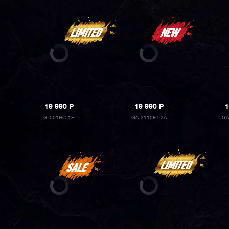
19 990
P
19 990
P
1
G-001HC-1E
GA-2110ET-2A
GA