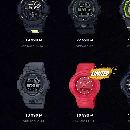
19 990
P
22 990
P
1
GBA-800LU-1A1
GBD-800-1B
G
18 990
P
16 990
P
1
GBD-800UC-8E
AW-500BB-4E
A