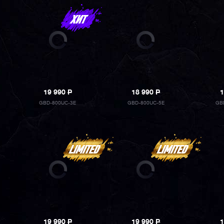
19 990
P
18 990
P
1
GBD-800UC-3E
GBD-800UC-5E
GB
19 990
P
19 990
P
1