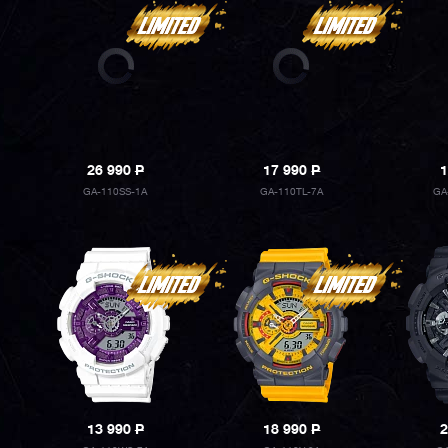
26 990
P
17 990
P
1
GA-110SS-1A
GA-110TL-7A
GA
13 990
P
18 990
P
2