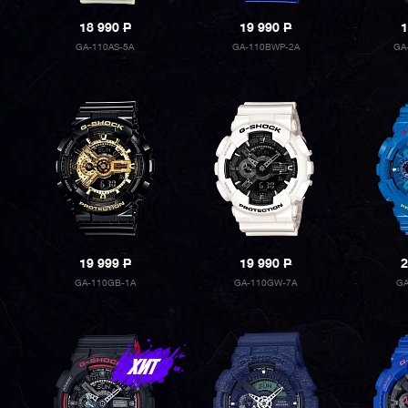
18 990
P
19 990
P
1
GA-110AS-5A
GA-110BWP-2A
GA
19 999
P
19 990
P
2
GA-110GB-1A
GA-110GW-7A
GA