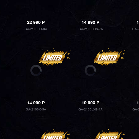
22 990
P
14 990
P
1
GA-2100HD-8A
GA-2100HDS-7A
GA-
14 990
P
19 990
P
1
GA-2100K-5A
GA-2100LXB-1A
GA-