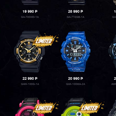
19 990
P
28 990
P
1
GA-700WD-1A
GA-710GB-1A
GA
22 990
P
20 990
P
2
GAW-100G-1A
GAX-100MA-2A
AW