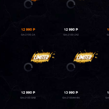
12 990
P
12 990
P
1
GA-2100-2A
GA-2100-2A2
G
12 990
P
13 990
P
1
GA-2100-9A9
GA-2100AH-6A
GA