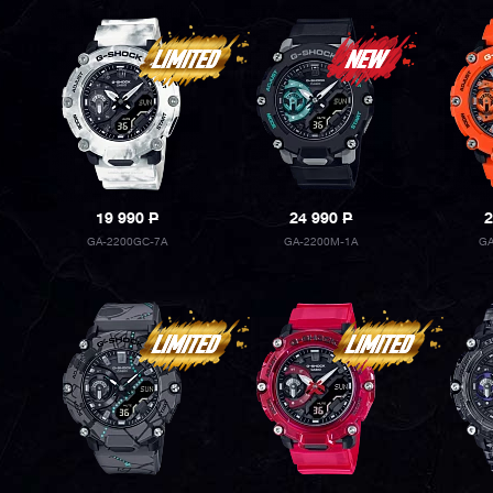
19 990
P
24 990
P
2
GA-2200GC-7A
GA-2200M-1A
GA