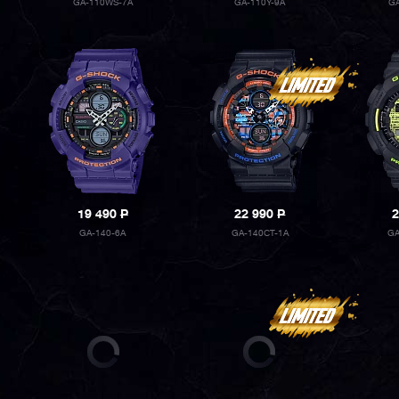
GA-110WS-7A
GA-110Y-9A
GA
19 490
P
22 990
P
2
GA-140-6A
GA-140CT-1A
GA