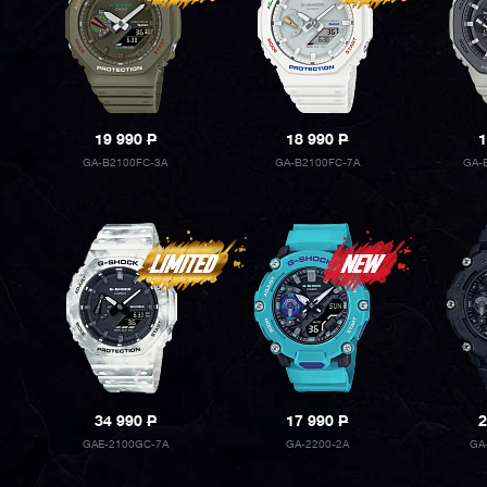
19 990
P
18 990
P
1
GA-B2100FC-3A
GA-B2100FC-7A
GA-
34 990
P
17 990
P
2
GAE-2100GC-7A
GA-2200-2A
GA