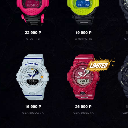
22 990
P
19 990
P
1
G-001-1B
G-001HC-1E
GA
16 990
P
26 990
P
1
GBA-800DG-7A
GBA-800EL-4A
GBA