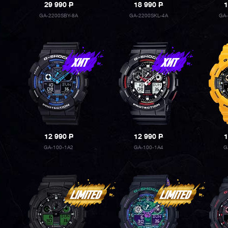
29 990
P
18 990
P
1
GA-2200SBY-8A
GA-2200SKL-4A
GA
12 990
P
12 990
P
1
GA-100-1A2
GA-100-1A4
G