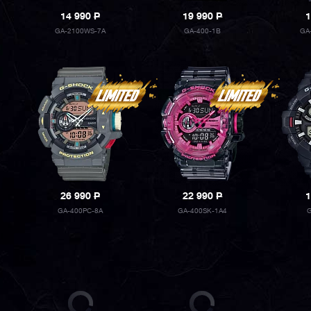
14 990
P
19 990
P
1
GA-2100WS-7A
GA-400-1B
GA
26 990
P
22 990
P
1
GA-400PC-8A
GA-400SK-1A4