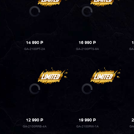
14 990
P
16 990
P
1
GA-2100PT-2A
GA-2100PTS-8A
GA
12 990
P
19 990
P
2
GA-2100RRB-4A
GA-2100RW-1A
GA