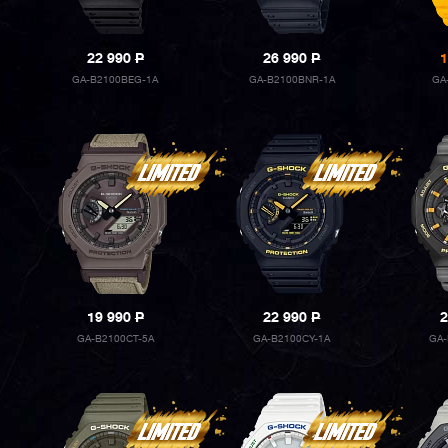
22 990
P
26 990
P
1
GA-B2100BEG-1A
GA-B2100BNR-1A
GA
19 990
P
22 990
P
2
GA-B2100CT-5A
GA-B2100CY-1A
GA-