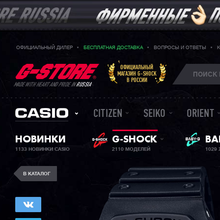
ОФИЦИАЛЬНЫЙ ДИЛЕР
БЕСПЛАТНАЯ ДОСТАВКА
ВОПРОСЫ И ОТВЕТЫ
ОФИЦИАЛЬНЫЙ
МАГАЗИН G-SHOCK
В РОССИИ
MADE WITH HEART AND PRIDE IN
RUSSIA
CITIZEN
SEIKO
ORIENT
НОВИНКИ
G-SHOCK
ЖЕ
BA
1133 НОВИНКИ CASIO
2110 МОДЕЛЕЙ
1029
В КАТАЛОГ