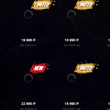
19 990
P
18 990
P
1
GA-700CY-1A
GA-700FF-8A
GA
22 990
P
15 990
P
1
GA-700MG-1A
GA-700MT-1A9
GA