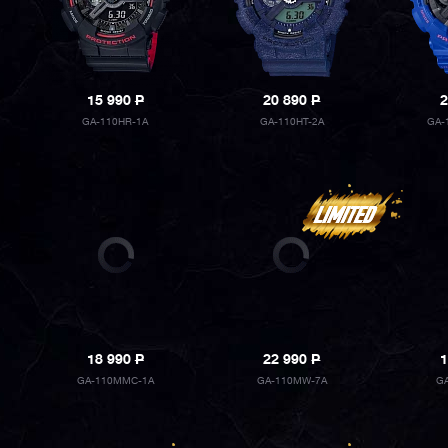
15 990
P
20 890
P
2
GA-110HR-1A
GA-110HT-2A
GA-
18 990
P
22 990
P
1
GA-110MMC-1A
GA-110MW-7A
G