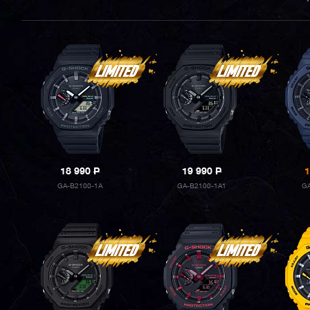
18 990
P
19 990
P
1
GA-B2100-1A
GA-B2100-1A1
GA