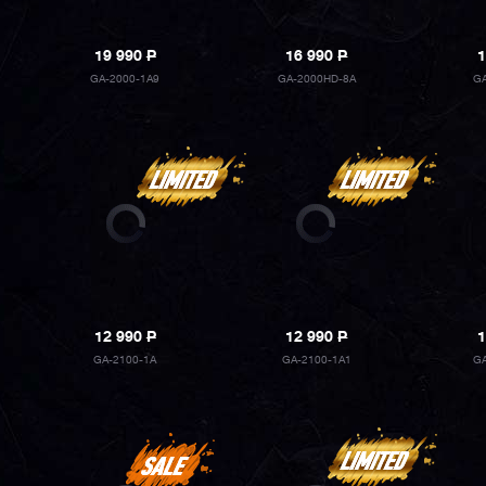
19 990
P
16 990
P
1
GA-2000-1A9
GA-2000HD-8A
G
12 990
P
12 990
P
1
GA-2100-1A
GA-2100-1A1
G