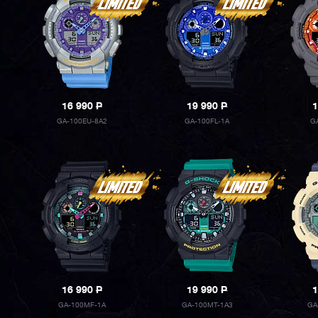
16 990
P
19 990
P
1
GA-100EU-8A2
GA-100FL-1A
G
16 990
P
19 990
P
1
GA-100MF-1A
GA-100MT-1A3
GA