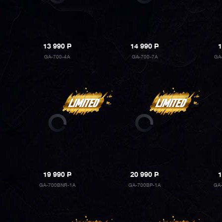
13 990
P
14 990
P
1
GA-700-4A
GA-700-7A
GA
19 990
P
20 990
P
1
GA-700BNR-1A
GA-700BP-1A
GA