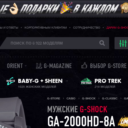
Ы И ОТВЕТЫ
КОРПОРАТИВНЫМ КЛИЕНТАМ
СОТРУДНИЧЕСТВО
ДАРИМ G-SHO
ORIENT
誌 G-MAGAZINE
ВЫБОР G-STORE
ЖЕНСКИЕ ЧАСЫ
PRO TREK
BABY-G + SHEEN
1025 ЖЕНСКИХ МОДЕЛЕЙ
219 МОДЕЛЕЙ
G-STORE
CASIO
G-SHOCK
G-CLASSIC
GA
МУЖСКИЕ
G-SHOCK
GA-2000HD-8A