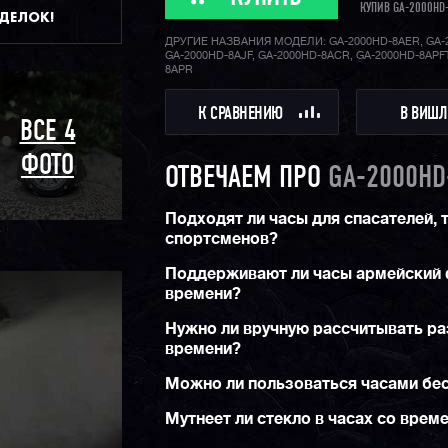
КУПИВ GA-2000HD
ДДЕЛОК!
ДРУГИЕ НАЗВАНИЯ МОДЕЛИ: GA-2000HD-8AER, GA-
GA-2000HD-8AJF, GA-2000HD-8ACR, GA-2000HD-8APFT
8APR
К СРАВНЕНИЮ
В ВИШЛ
ВСЕ 4
ФОТО
ОТВЕЧАЕМ ПРО
GA-2000HD
Подходят ли часы для спасателей, 
спортсменов?
Поддерживают ли часы армейский
времени?
Нужно ли вручную рассчитывать ра
времени?
Можно ли пользоваться часами б
Мутнеет ли стекло в часах со врем