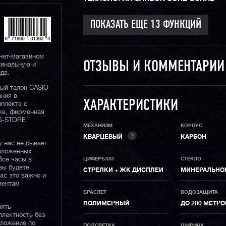
нет-магазином
ОТЗЫВЫ И КОММЕНТАРИ
гинальную и
да.
ный талон CASIO
ания в
ХАРАКТЕРИСТИКИ
плекте с
ке, фирменная
 G-STORE
МЕХАНИЗМ
КОРПУС
?
КВАРЦЕВЫЙ
КАРБОН
у нас не бывает
наложенных
Все часы в
ЦИФЕРБЛАТ
СТЕКЛО
вы будете
СТРЕЛКИ + ЖК ДИСПЛЕИ
МИНЕРАЛЬНО
нас это важно и
иентам
БРАСЛЕТ
ВОДОЗАЩИТА
ПОЛИМЕРНЫЙ
ДО 200 МЕТР
нять
плектность без
дложение по
ПОДСВЕТКА
ШИРИНА