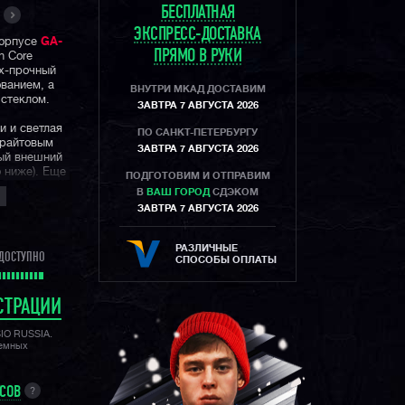
БЕСПЛАТНАЯ
ЭКСПРЕСС-ДОСТАВКА
корпусе
GA-
ПРЯМО В РУКИ
n Core
рх-прочный
ванием, а
ВНУТРИ МКАД ДОСТАВИМ
стеклом.
ЗАВТРА 7 АВГУСТА 2026
и и светлая
ПО САНКТ-ПЕТЕРБУРГУ
брайтовым
ЗАВТРА 7 АВГУСТА 2026
ый внешний
о ниже). Еще
ПОДГОТОВИМ И ОТПРАВИМ
ление
В
ВАШ ГОРОД
СДЭКОМ
го несколько
ЗАВТРА 7 АВГУСТА 2026
ную для
РАЗЛИЧНЫЕ
ДОСТУПНО
и
СПОСОБЫ ОПЛАТЫ
добную
ия
ную
СТРАЦИИ
SIO RUSSIA.
лемных
УСОВ
?