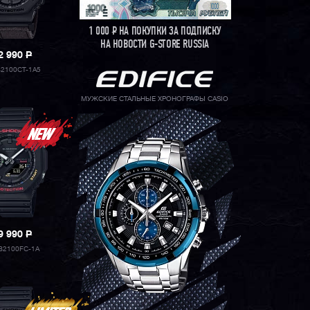
1 000
Р
НА ПОКУПКИ ЗА ПОДПИСКУ
НА НОВОСТИ G-STORE RUSSIA
2 990
P
2100CT-1A5
МУЖСКИЕ СТАЛЬНЫЕ ХРОНОГРАФЫ CASIO
9 990
P
B2100FC-1A