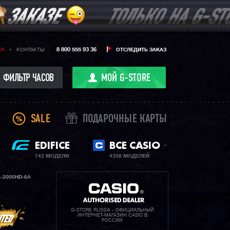
8 800 555 93 36
CK
КОНТАКТЫ
ОТСЛЕДИТЬ ЗАКАЗ
ФИЛЬТР ЧАСОВ
МОЙ G-STORE
SALE
ПОДАРОЧНЫЕ КАРТЫ
EDIFICE
ВСЕ CASIO
742 МОДЕЛИ
4358 МОДЕЛЕЙ
-2000HD-8A
G-STORE RUSSIA - ОФИЦИАЛЬНЫЙ
ИНТЕРНЕТ-МАГАЗИН CASIO В
РОССИИ