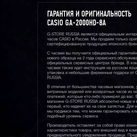
ГАРАНТИЯ И ОРИГИНАЛЬНОСТЬ
CASIO GA-2000HD-8A
G-STORE RUSSIA является официальным интер
часов CASIO в России. Мы продаем только ори
сертифицированную продукцию японского брен
С часами вы получаете официальный гарантий
нового образца на 2 года сервисного обслужив
официальных сервисных центрах бренда. В ком
часами также идет инструкция на русском язы
упаковка и небольшие фирменные подарки от
RUSSIA.
В отличие от большинства часовых магазинов, 
витринных моделей или возвратных часов из 
платежей, которые кто-либо примерял до вас. 
магазине G-STORE RUSSIA абсолютно новые и 
первый, кто наденет их на свое запястье. Для 
мы гордимся тем, что можем гарантировать кл
подобный уровень сервиса.
Производитель оставляет за собой право изме
характеристики товара, его внешний вид и ком
предварительного уведомления продавца. Пре