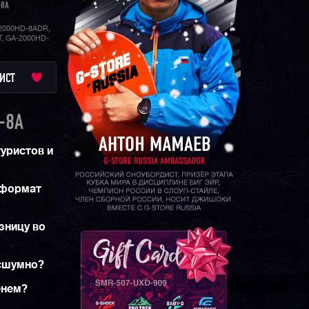
-8A
2000HD-8ADR,
, GA-2000HD-
ИСТ
-8A
туристов и
 формат
зницу во
есшумно?
енем?