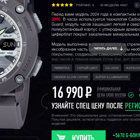
РЕЙТИНГ:
5
ID МОДЕЛИ: 6967
Перед вами модель 2024 года в компактном 
2000
. В часах используется технология Carbo
Guard: модуль часов защищает легкий и све
полиуретановый корпус с углеродным армиро
циферблат покрыт закаленным минеральным 
Модель выполнена в сером корпусе, а стрелк
ЧИТАТЬ ДАЛЕЕ
иксобразная часть циферблата покрыты нео
покрытием, создающим совершенно особенн
вид часов в темное время суток (см. доп фот
одна особенность часов — обновленное креп
ЛИМИТКА
СЕРЫЙ ЦВЕТ
GA-2000
КАРБОН
ремешка, теперь его смена займет у вас все
секунд.
HIDDEN GLOW СЕРИЯ
SUPER ILLUMINATOR
Конечно же, не стоит забывать про стандарт
16 990
P
джишоков водозащиту в 200 метров, функци
ОФИЦИАЛЬНАЯ
секундомера, таймера, мирового времени, у
ЦЕНА CASIO RUSSIA
функцию складывания стрелок для считыван
информации с дисплеев, а также яркую двой
УЗНАЙТЕ СПЕЦ ЦЕНУ ПОСЛЕ
РЕГИ
подсветку циферблата и дисплеев.
Внимание! Это официальная цена, установленная CA
Покупая дешевле, остерегайтесь подделок или проб
моделей
+5670 G-БОН
КУПИТЬ