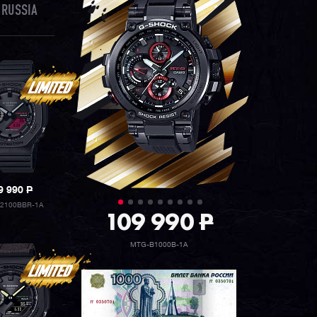
 RUSSIA
9 990
P
2100BBR-1A
109 990
P
MTG-B1000B-1A