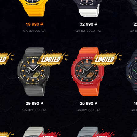
19 990
P
32 990
P
2
GA-B2100C-9A
GA-B2100CD-1A7
GA-B
29 990
P
25 990
P
1
GA-B2100DF-1A
GA-B2100DF-4A
GA-