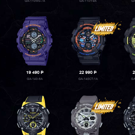
GA-110WS-7A
GA-110Y-9A
GA
19 490
P
22 990
P
2
GA-140-6A
GA-140CT-1A
GA