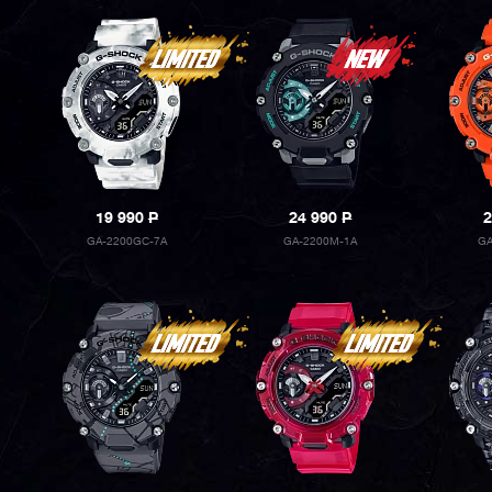
19 990
P
24 990
P
2
GA-2200GC-7A
GA-2200M-1A
GA