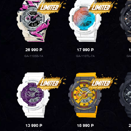
26 990
P
17 990
P
1
GA-110SS-1A
GA-110TL-7A
GA
13 990
P
18 990
P
2