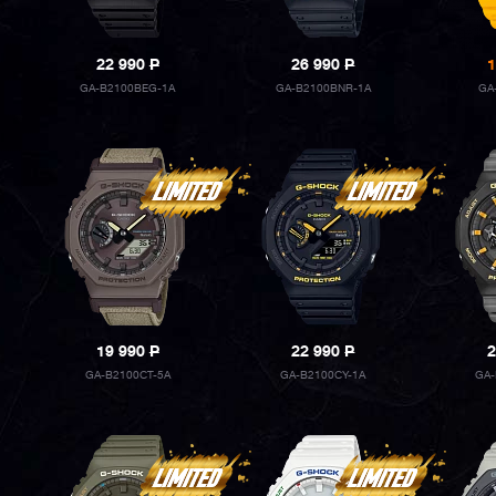
22 990
P
26 990
P
1
GA-B2100BEG-1A
GA-B2100BNR-1A
GA
19 990
P
22 990
P
2
GA-B2100CT-5A
GA-B2100CY-1A
GA-