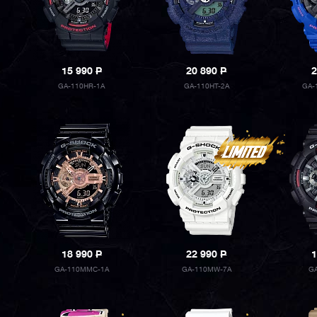
15 990
P
20 890
P
2
GA-110HR-1A
GA-110HT-2A
GA-
18 990
P
22 990
P
1
GA-110MMC-1A
GA-110MW-7A
G