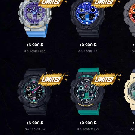
16 990
P
19 990
P
1
GA-100EU-8A2
GA-100FL-1A
G
16 990
P
19 990
P
1
GA-100MF-1A
GA-100MT-1A3
GA