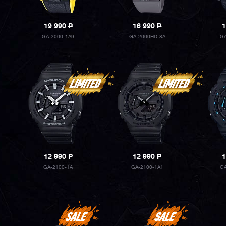
19 990
P
16 990
P
1
GA-2000-1A9
GA-2000HD-8A
G
12 990
P
12 990
P
1
GA-2100-1A
GA-2100-1A1
G