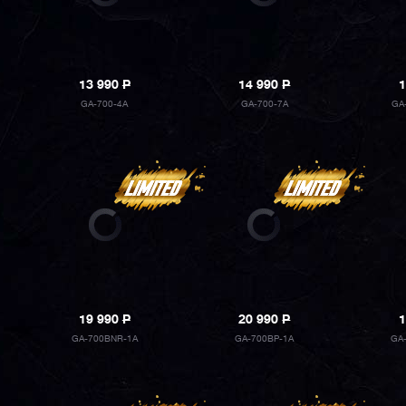
13 990
P
14 990
P
1
GA-700-4A
GA-700-7A
GA
19 990
P
20 990
P
1
GA-700BNR-1A
GA-700BP-1A
GA