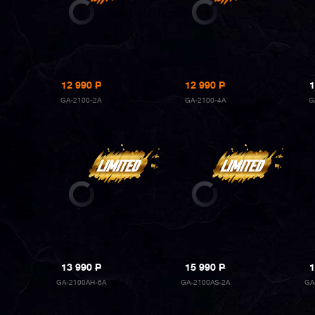
12 990
P
12 990
P
1
GA-2100-2A
GA-2100-4A
G
13 990
P
15 990
P
1
GA-2100AH-6A
GA-2100AS-2A
GA