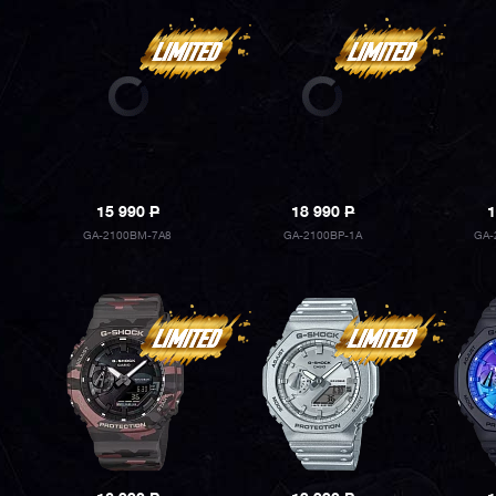
15 990
P
18 990
P
1
GA-2100BM-7A8
GA-2100BP-1A
GA-