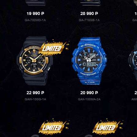
19 990
P
28 990
P
1
GA-700WD-1A
GA-710GB-1A
GA
22 990
P
20 990
P
2
GAW-100G-1A
GAX-100MA-2A
AW