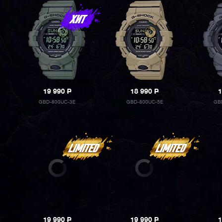
19 990
P
18 990
P
1
GBD-800UC-3E
GBD-800UC-5E
GB
19 990
P
19 990
P
1