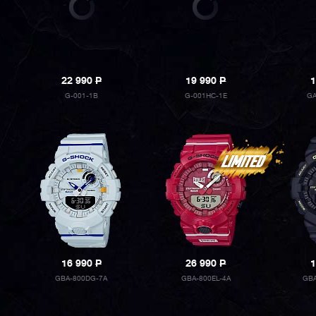
22 990
P
19 990
P
1
G-001-1B
G-001HC-1E
GA
16 990
P
26 990
P
1
GBA-800DG-7A
GBA-800EL-4A
GBA