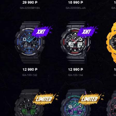
29 990
P
18 990
P
1
GA-2200SBY-8A
GA-2200SKL-4A
GA
12 990
P
12 990
P
1
GA-100-1A2
GA-100-1A4
G