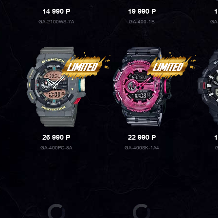
14 990
P
19 990
P
1
GA-2100WS-7A
GA-400-1B
GA
26 990
P
22 990
P
1
GA-400PC-8A
GA-400SK-1A4