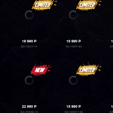
19 990
P
18 990
P
1
GA-700CY-1A
GA-700FF-8A
GA
22 990
P
15 990
P
1
GA-700MG-1A
GA-700MT-1A9
GA