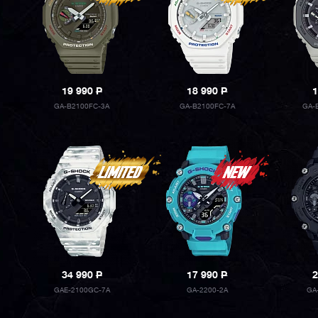
19 990
P
18 990
P
1
GA-B2100FC-3A
GA-B2100FC-7A
GA-
34 990
P
17 990
P
2
GAE-2100GC-7A
GA-2200-2A
GA