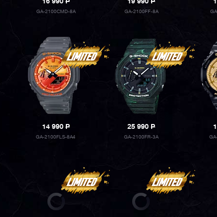
16 990
P
19 990
P
1
GA-2100CMD-8A
GA-2100FF-8A
GA
14 990
P
25 990
P
1
GA-2100FLS-8A4
GA-2100FR-3A
GA