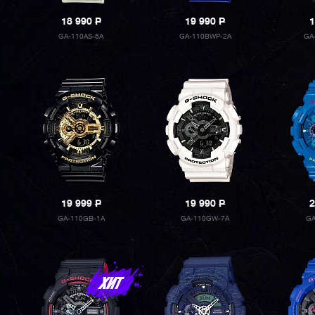
18 990
P
19 990
P
1
GA-110AS-5A
GA-110BWP-2A
GA
19 999
P
19 990
P
2
GA-110GB-1A
GA-110GW-7A
GA