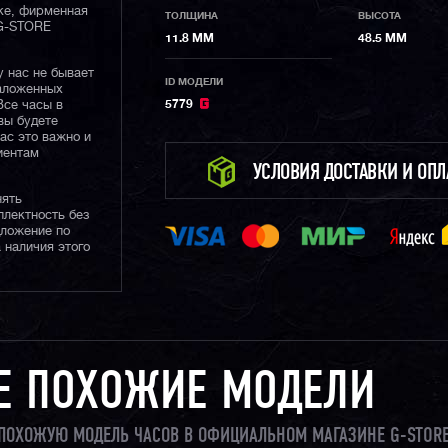
ке, фирменная
ТОЛЩИНА
ВЫСОТА
 G-STORE
11.8 ММ
48.5 ММ
у нас не бывает
ID МОДЕЛИ
наложенных
Все часы в
5779
вы будете
нас это важно и
иентам
УСЛОВИЯ ДОСТАВКИ И ОП
нять
плектность без
дложение по
 наличия этого
Е ПОХОЖИЕ МОДЕЛИ
И ПОХОЖУЮ МОДЕЛЬ ЧАСОВ В ОФИЦИАЛЬНОМ МАГАЗИНЕ G-STORE