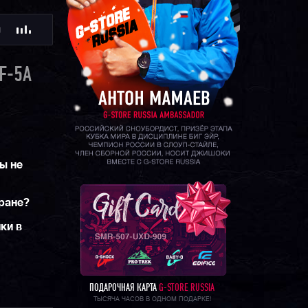
крепление
Ю
го несколько
ную для
F-5A
и
добную
ия
ную
ы не
тране?
ки в
ПОДАРОЧНАЯ КАРТА
G-STORE RUSSIA
ТЫСЯЧА ЧАСОВ В ОДНОМ ПОДАРКЕ!