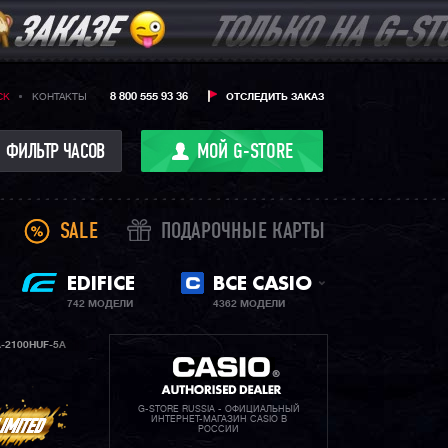
8 800 555 93 36
CK
КОНТАКТЫ
ОТСЛЕДИТЬ ЗАКАЗ
ФИЛЬТР ЧАСОВ
МОЙ G-STORE
SALE
ПОДАРОЧНЫЕ КАРТЫ
EDIFICE
ВСЕ CASIO
742 МОДЕЛИ
4362 МОДЕЛИ
-2100HUF-5A
G-STORE RUSSIA - ОФИЦИАЛЬНЫЙ
ИНТЕРНЕТ-МАГАЗИН CASIO В
РОССИИ