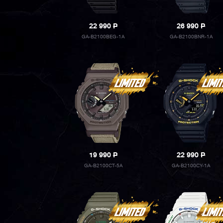
22 990
P
26 990
P
GA-B2100BEG-1A
GA-B2100BNR-1A
19 990
P
22 990
P
GA-B2100CT-5A
GA-B2100CY-1A