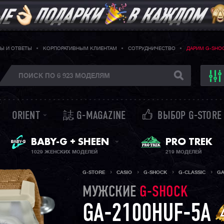
Ы И ОТВЕТЫ
КОРПОРАТИВНЫМ КЛИЕНТАМ
СОТРУДНИЧЕСТВО
ДАРИМ G-SHO
ORIENT
誌 G-MAGAZINE
ВЫБОР G-STORE
ЖЕНСКИЕ ЧАСЫ
PRO TREK
BABY-G + SHEEN
1029 ЖЕНСКИХ МОДЕЛЕЙ
219 МОДЕЛЕЙ
G-STORE
CASIO
G-SHOCK
G-CLASSIC
GA
МУЖСКИЕ
G-SHOCK
GA-2100HUF-5A