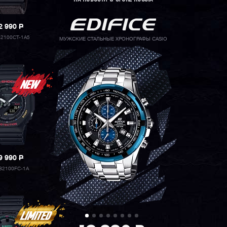
2 990
P
2100CT-1A5
МУЖСКИЕ СТАЛЬНЫЕ ХРОНОГРАФЫ CASIO
9 990
P
B2100FC-1A