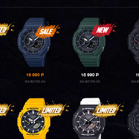
19 990
P
18 990
P
1
GA-B2100-2A
GA-B2100-3A
GA-B