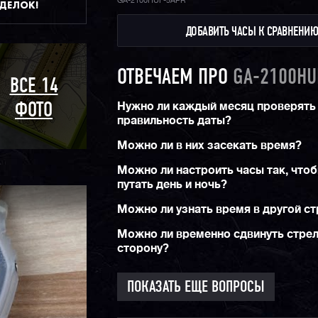
GA-2100HUF-5APR
ДДЕЛОК!
Еще одна особенность часов — обновленное 
ДОБАВИТЬ ЧАСЫ К СРАВНЕНИ
ремешка, теперь его смена займет у вас все
секунд.
Конечно же, не стоит забывать про стандарт
ОТВЕЧАЕМ ПРО
GA-2100HU
джишоков водозащиту в 200 метров, функци
ВСЕ 14
секундомера, таймера, мирового времени, у
функцию складывания стрелок для считыван
Нужно ли каждый месяц проверять
ФОТО
информации с дисплеев, а также яркую двой
правильность даты?
подсветку циферблата и дисплея.
Можно ли в них засекать время?
Можно ли настроить часы так, чтоб
путать день и ночь?
Можно ли узнать время в другой с
Можно ли временно сдвинуть стрел
сторону?
ПОКАЗАТЬ ЕЩЕ ВОПРОСЫ