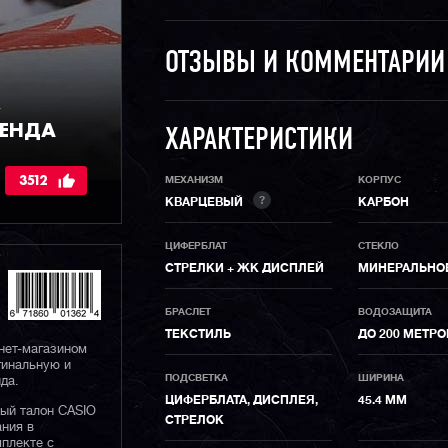
ОТЗЫВЫ И КОММЕНТАРИ
,
РЕНДА
ХАРАКТЕРИСТИКИ
3512
МЕХАНИЗМ
КОРПУС
?
КВАРЦЕВЫЙ
КАРБОН
ЦИФЕРБЛАТ
СТЕКЛО
СТРЕЛКИ + ЖК ДИСПЛЕЙ
МИНЕРАЛЬНО
БРАСЛЕТ
ВОДОЗАЩИТА
ТЕКСТИЛЬ
ДО 200 МЕТР
нет-магазином
гинальную и
ПОДСВЕТКА
ШИРИНА
да.
ЦИФЕРБЛАТА, ДИСПЛЕЯ,
45.4 ММ
ный талон CASIO
СТРЕЛОК
ания в
плекте с