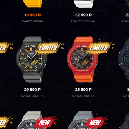
19 990
P
32 990
P
2
GA-B2100C-9A
GA-B2100CD-1A7
GA-B
29 990
P
25 990
P
1
GA-B2100DF-1A
GA-B2100DF-4A
GA-