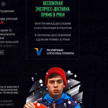
БЕСПЛАТНАЯ
ЭКСПРЕСС-ДОСТАВКА
ыпущенная
ПРЯМО В РУКИ
нда уличной
UF
.
ВНУТРИ МКАД ДОСТАВИМ
СОБСТВЕННЫМ КУРЬЕРОМ
серия G-
результате
В РЕГИОНЫ ДОСТАВЛЯЕМ
ине
СДЭКОМ ПРЯМО В РУКИ
ерии внешний
ый цифер с
кстильный
РАЗЛИЧНЫЕ
ОН
и
СПОСОБЫ ОПЛАТЫ
и.
д HUF
ается и в
илизованную
оде Keith
АСЫ В ВИШЛИСТ
мпактностью
УВЕДОМЛЕНИЕ
ло
ИХ ПОЯВЛЕНИИ
 Guard:
ный
-2100HUF-
ванием, а
HUF-5APFT,
стеклом.