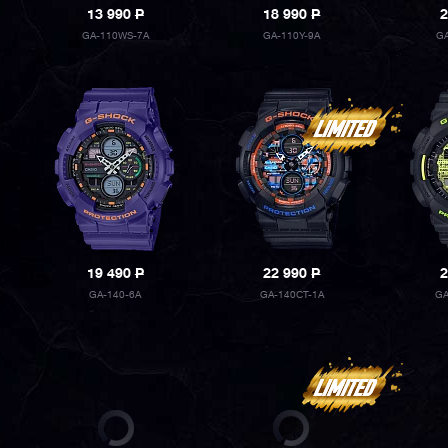
13 990
P
18 990
P
2
GA-110WS-7A
GA-110Y-9A
GA
19 490
P
22 990
P
2
GA-140-6A
GA-140CT-1A
GA