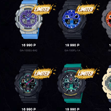
16 990
P
19 990
P
1
GA-100EU-8A2
GA-100FL-1A
G
16 990
P
19 990
P
1