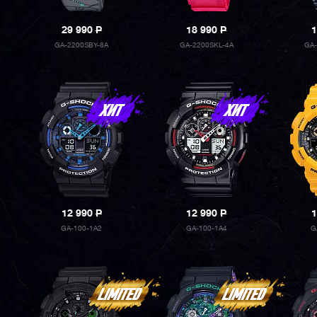
29 990
P
18 990
P
1
GA-2200SBY-8A
GA-2200SKL-4A
GA
12 990
P
12 990
P
1
GA-100-1A2
GA-100-1A4
G