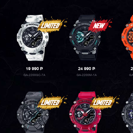
19 990
P
24 990
P
2
GA-2200GC-7A
GA-2200M-1A
GA