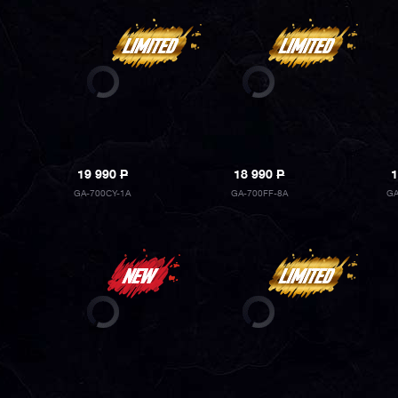
19 990
P
18 990
P
1
GA-700CY-1A
GA-700FF-8A
GA