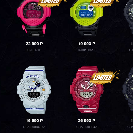
22 990
P
19 990
P
1
G-001-1B
G-001HC-1E
GA
16 990
P
26 990
P
1
GBA-800DG-7A
GBA-800EL-4A
GBA