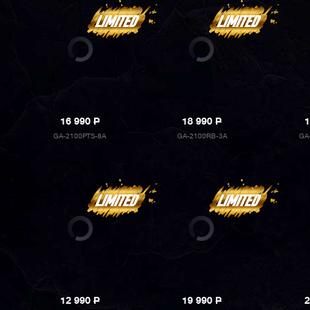
16 990
P
18 990
P
1
GA-2100PTS-8A
GA-2100RB-3A
GA
12 990
P
19 990
P
2