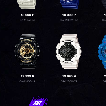
18 990
P
19 990
P
1
GA-110AS-5A
GA-110BWP-2A
GA
19 999
P
19 990
P
2
GA-110GB-1A
GA-110GW-7A
GA