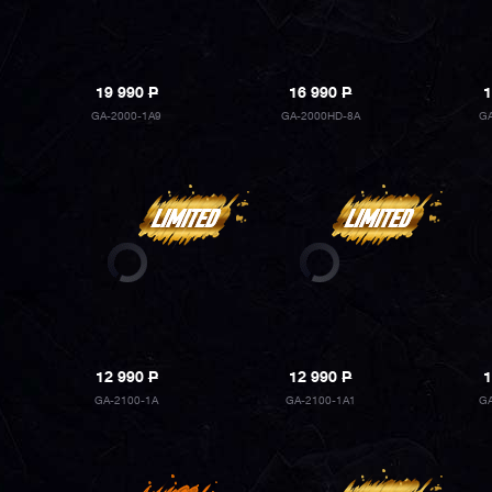
19 990
P
16 990
P
1
GA-2000-1A9
GA-2000HD-8A
G
12 990
P
12 990
P
1
GA-2100-1A
GA-2100-1A1
G