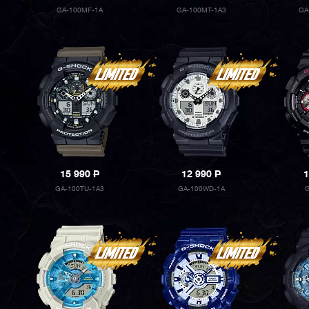
GA-100MF-1A
GA-100MT-1A3
GA
15 990
P
12 990
P
1
GA-100TU-1A3
GA-100WD-1A