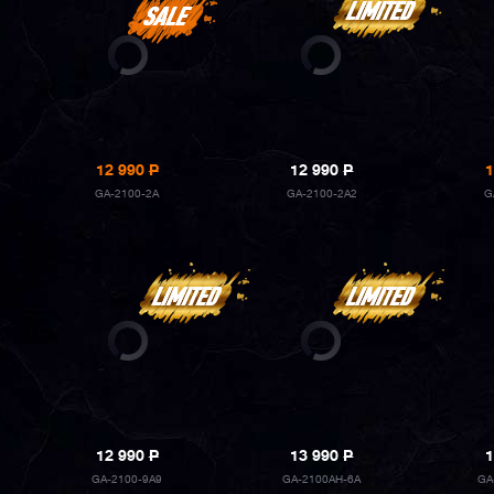
12 990
P
12 990
P
1
GA-2100-2A
GA-2100-2A2
G
12 990
P
13 990
P
1
GA-2100-9A9
GA-2100AH-6A
GA