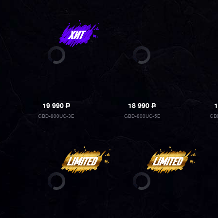
19 990
P
18 990
P
1
GBD-800UC-3E
GBD-800UC-5E
GB