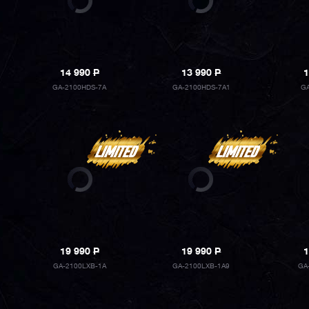
14 990
P
13 990
P
1
GA-2100HDS-7A
GA-2100HDS-7A1
GA
19 990
P
19 990
P
1
GA-2100LXB-1A
GA-2100LXB-1A9
GA