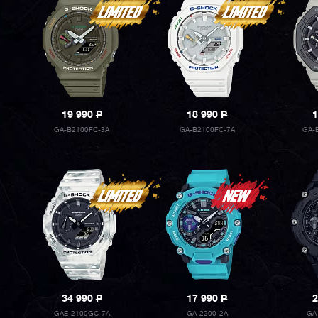
19 990
P
18 990
P
1
GA-B2100FC-3A
GA-B2100FC-7A
GA-
34 990
P
17 990
P
2
GAE-2100GC-7A
GA-2200-2A
GA