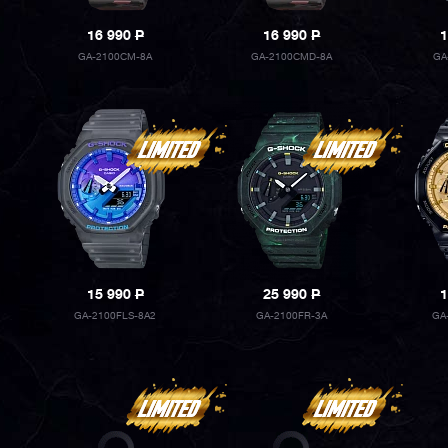
16 990
P
16 990
P
1
GA-2100CM-8A
GA-2100CMD-8A
GA
15 990
P
25 990
P
1
GA-2100FLS-8A2
GA-2100FR-3A
GA