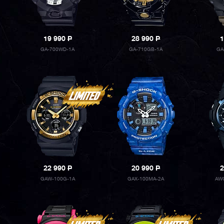
19 990
P
28 990
P
1
GA-700WD-1A
GA-710GB-1A
GA
22 990
P
20 990
P
2
GAW-100G-1A
GAX-100MA-2A
AW