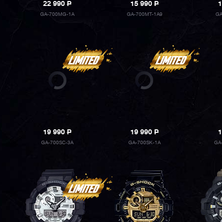
22 990
P
15 990
P
1
GA-700MG-1A
GA-700MT-1A9
GA
19 990
P
19 990
P
1
GA-700SC-3A
GA-700SK-1A
GA