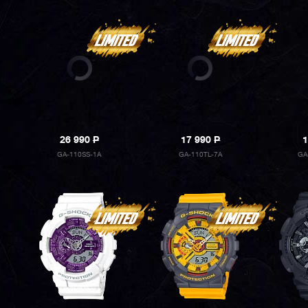
26 990
P
17 990
P
1
GA-110SS-1A
GA-110TL-7A
GA