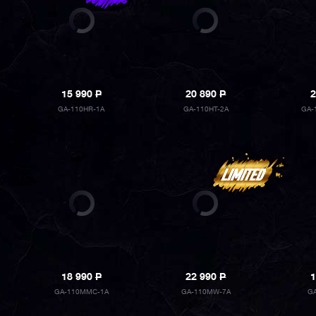
15 990
P
20 890
P
2
GA-110HR-1A
GA-110HT-2A
GA-
18 990
P
22 990
P
1
GA-110MMC-1A
GA-110MW-7A
G