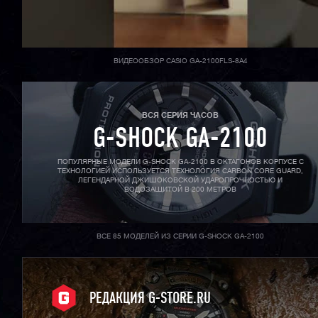
ВИДЕООБЗОР CASIO GA-2100FLS-8A4
ВСЯ СЕРИЯ ЧАСОВ
G-SHOCK GA-2100
ПОПУЛЯРНЫЕ МОДЕЛИ G-SHOCK GA-2100 В ОКТАГОНОВ КОРПУСЕ С
ТЕХНОЛОГИЕЙ ИСПОЛЬЗУЕТСЯ ТЕХНОЛОГИЯ CARBON CORE GUARD,
ЛЕГЕНДАРНОЙ ДЖИШОКОВСКОЙ УДАРОПРОЧНОСТЬЮ И
ВОДОЗАЩИТОЙ В 200 МЕТРОВ
ВСЕ 85 МОДЕЛЕЙ ИЗ СЕРИИ G-SHOCK GA-2100
РЕДАКЦИЯ G-STORE.RU