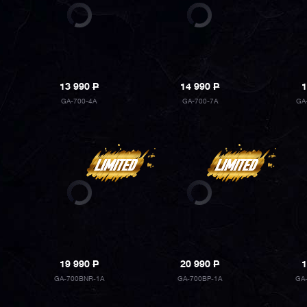
13 990
P
14 990
P
1
GA-700-4A
GA-700-7A
GA
19 990
P
20 990
P
1
GA-700BNR-1A
GA-700BP-1A
GA