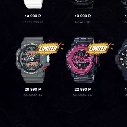
14 990
P
19 990
P
1
GA-2100WS-7A
GA-400-1B
GA
26 990
P
22 990
P
1
GA-400PC-8A
GA-400SK-1A4