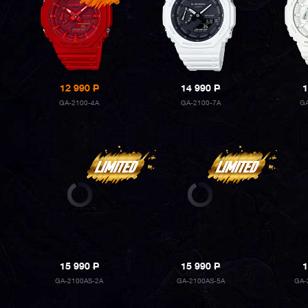
12 990
P
14 990
P
1
GA-2100-4A
GA-2100-7A
G
15 990
P
15 990
P
1
GA-2100AS-2A
GA-2100AS-5A
GA-