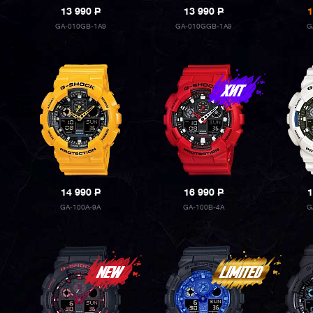
13 990
P
13 990
P
1
GA-010GB-1A9
GA-010GGB-1A9
G
14 990
P
16 990
P
1
GA-100A-9A
GA-100B-4A
G