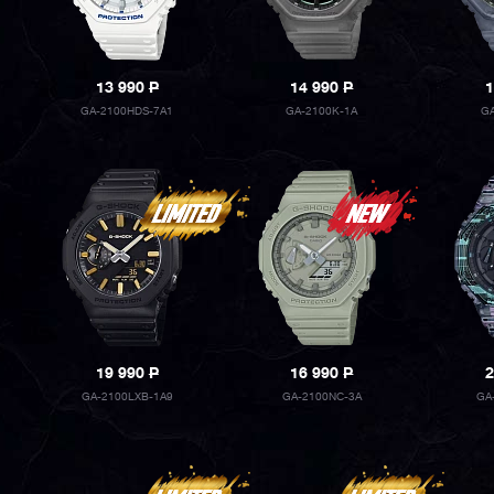
13 990
P
14 990
P
1
GA-2100HDS-7A1
GA-2100K-1A
GA
19 990
P
16 990
P
2
GA-2100LXB-1A9
GA-2100NC-3A
GA