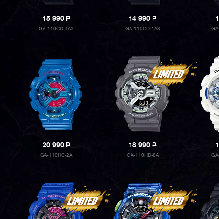
15 990
P
14 990
P
1
GA-110CD-1A2
GA-110CD-1A3
GA
20 990
P
18 990
P
1
GA-110HC-2A
GA-110HD-8A
GA