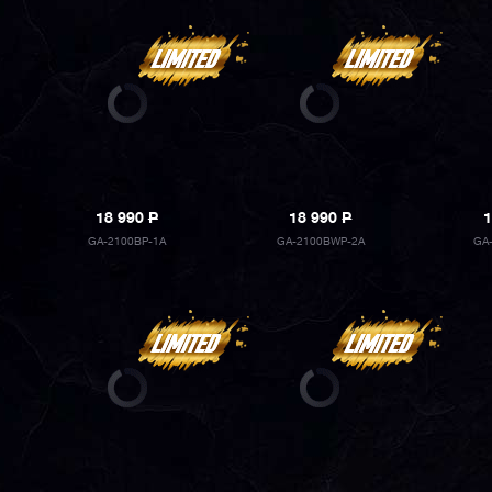
18 990
P
18 990
P
1
GA-2100BP-1A
GA-2100BWP-2A
GA