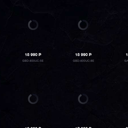
18 990
P
18 990
P
1
GBD-800UC-5E
GBD-800UC-8E
GA