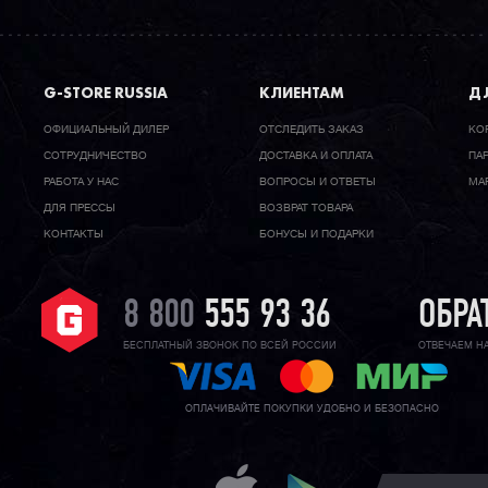
G-STORE RUSSIA
КЛИЕНТАМ
ДЛ
ОФИЦИАЛЬНЫЙ ДИЛЕР
ОТСЛЕДИТЬ ЗАКАЗ
КО
CОТРУДНИЧЕСТВО
ДОСТАВКА И ОПЛАТА
ПА
РАБОТА У НАС
ВОПРОСЫ И ОТВЕТЫ
МА
ДЛЯ ПРЕССЫ
ВОЗВРАТ ТОВАРА
КОНТАКТЫ
БОНУСЫ И ПОДАРКИ
8 800
555 93 36
ОБРА
БЕСПЛАТНЫЙ ЗВОНОК ПО ВСЕЙ РОССИИ
ОТВЕЧАЕМ Н
ОПЛАЧИВАЙТЕ ПОКУПКИ УДОБНО И БЕЗОПАСНО