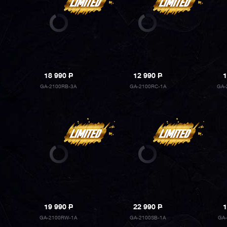
18 990
P
12 990
P
1
GA-2100RB-3A
GA-2100RC-1A
GA-
19 990
P
22 990
P
1
GA-2100RW-1A
GA-2100SB-1A
GA-