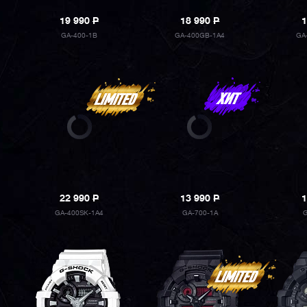
19 990
P
18 990
P
1
GA-400-1B
GA-400GB-1A4
GA
22 990
P
13 990
P
1
GA-400SK-1A4
GA-700-1A
G