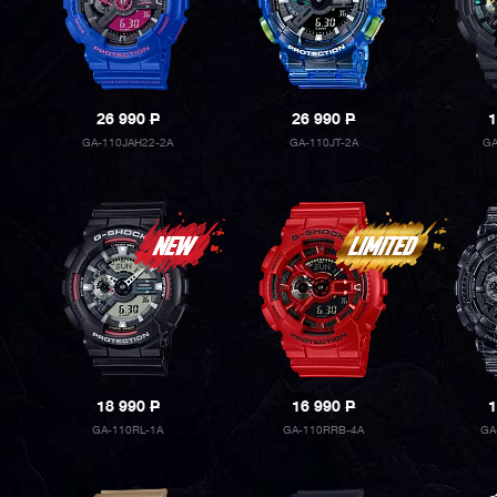
26 990
P
26 990
P
1
GA-110JAH22-2A
GA-110JT-2A
GA
18 990
P
16 990
P
1
GA-110RL-1A
GA-110RRB-4A
GA