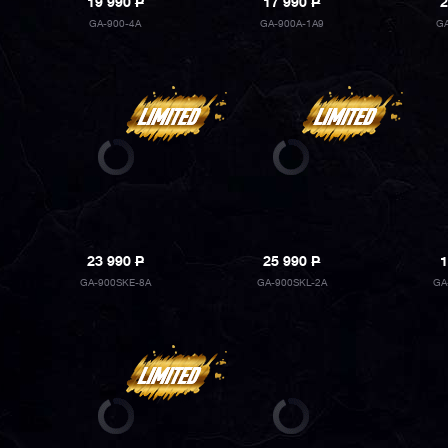
19 990
P
17 990
P
2
GA-900-4A
GA-900A-1A9
G
23 990
P
25 990
P
1
GA-900SKE-8A
GA-900SKL-2A
GA