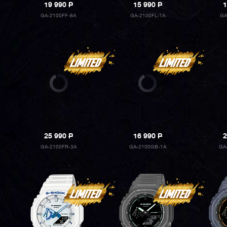
19 990
P
15 990
P
1
GA-2100FF-8A
GA-2100FL-1A
GA
25 990
P
16 990
P
2
GA-2100FR-3A
GA-2100GB-1A
GA