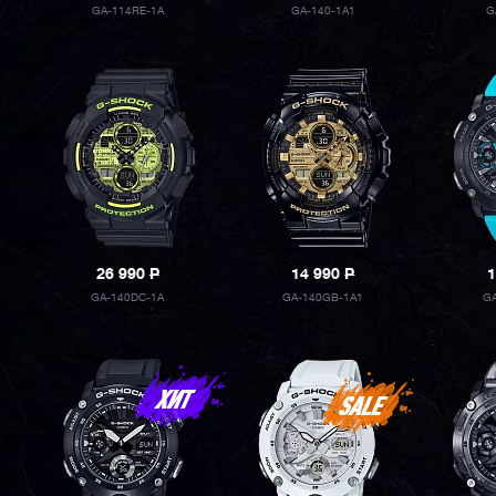
GA-114RE-1A
GA-140-1A1
G
26 990
P
14 990
P
1
GA-140DC-1A
GA-140GB-1A1
G