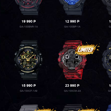
19 990
P
12 990
P
1
GA-100BNR-1A
GA-100BP-1A
G
15 990
P
23 990
P
1
GA-100CF-1A9
GA-100CM-4A
G