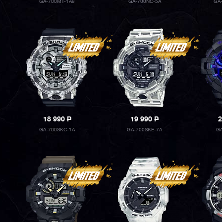
GA-700MT-1A9
GA-700NC-5A
GA
18 990
P
19 990
P
2
GA-700SKC-1A
GA-700SKE-7A
GA