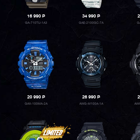
16 990
P
34 990
P
2
GA-710TU-1A3
GAE-2100GC-7A
G
20 990
P
26 990
P
2
GAX-100MA-2A
AWG-M100A-1A
AW