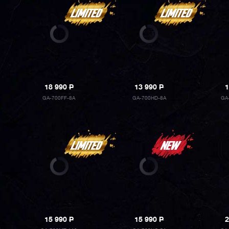
18 990
P
13 990
P
1
GA-700FF-8A
GA-700HD-8A
GA
15 990
P
15 990
P
2