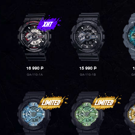
16 990
P
15 990
P
1
GA-110-1A
GA-110-1B
G