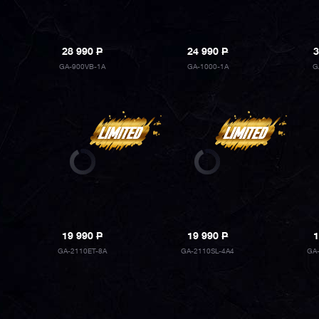
28 990
P
24 990
P
3
GA-900VB-1A
GA-1000-1A
G
19 990
P
19 990
P
1
GA-2110ET-8A
GA-2110SL-4A4
GA