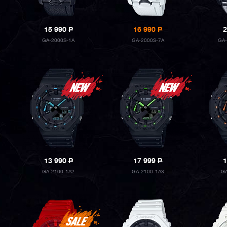
15 990
P
16 990
P
2
GA-2000S-1A
GA-2000S-7A
GA-
13 990
P
17 999
P
1
GA-2100-1A2
GA-2100-1A3
G