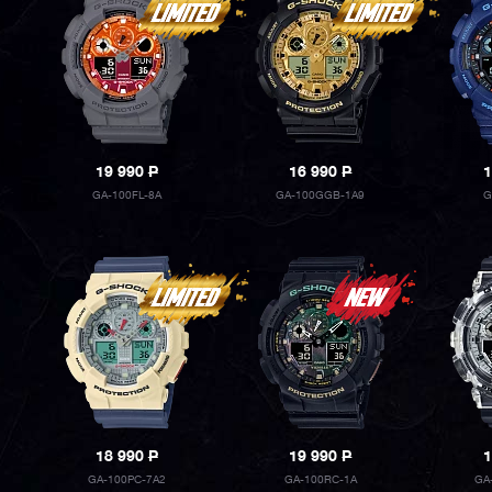
19 990
P
16 990
P
1
GA-100FL-8A
GA-100GGB-1A9
G
18 990
P
19 990
P
1
GA-100PC-7A2
GA-100RC-1A
GA