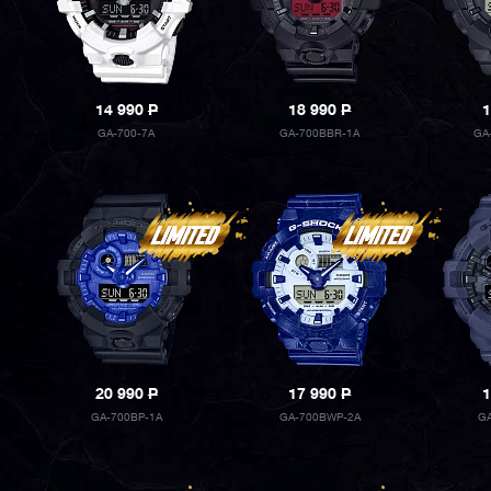
14 990
P
18 990
P
1
GA-700-7A
GA-700BBR-1A
GA
20 990
P
17 990
P
1
GA-700BP-1A
GA-700BWP-2A
GA