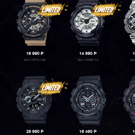
16 990
P
14 990
P
1
GA-110TU-1A5
GA-110WD-1A
GA
29 990
P
16 490
P
1