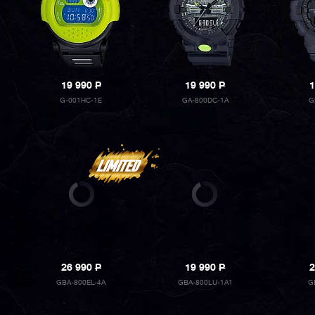
19 990
P
19 990
P
1
G-001HC-1E
GA-800DC-1A
G
26 990
P
19 990
P
2
GBA-800EL-4A
GBA-800LU-1A1
G