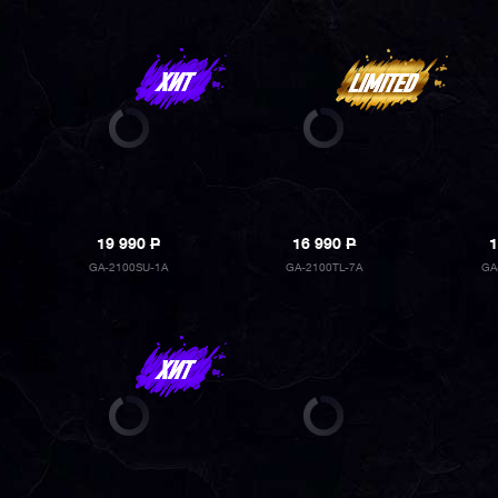
19 990
P
16 990
P
1
GA-2100SU-1A
GA-2100TL-7A
GA