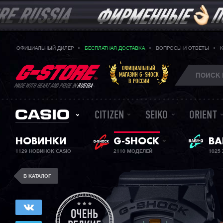
ОФИЦИАЛЬНЫЙ ДИЛЕР
БЕСПЛАТНАЯ ДОСТАВКА
ВОПРОСЫ И ОТВЕТЫ
ОФИЦИАЛЬНЫЙ
МАГАЗИН G-SHOCK
В РОССИИ
MADE WITH HEART AND PRIDE IN
RUSSIA
CITIZEN
SEIKO
ORIENT
НОВИНКИ
G-SHOCK
ЖЕ
BA
1129 НОВИНОК CASIO
2110 МОДЕЛЕЙ
1025
В КАТАЛОГ