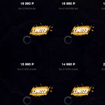
16 990
P
16 990
P
1
GA-2100CM-8A
GA-2100CMD-8A
GA
15 990
P
14 990
P
2
GA-2100FLS-8A2
GA-2100FLS-8A4
GA