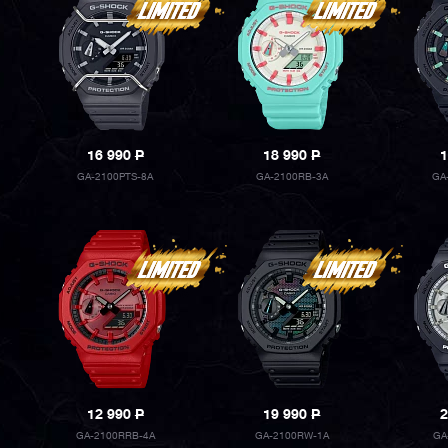
16 990
P
18 990
P
1
GA-2100PTS-8A
GA-2100RB-3A
GA
12 990
P
19 990
P
2
GA-2100RRB-4A
GA-2100RW-1A
GA