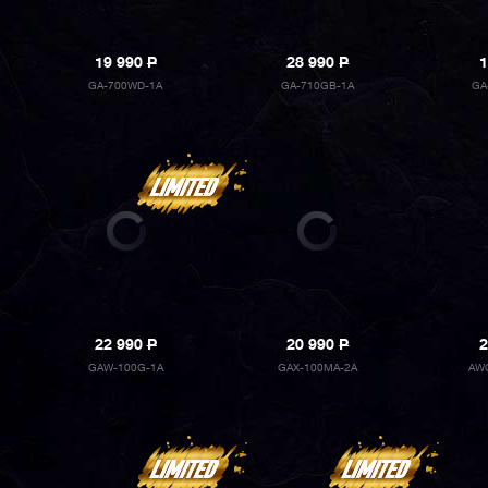
19 990
P
28 990
P
1
GA-700WD-1A
GA-710GB-1A
GA
22 990
P
20 990
P
2
GAW-100G-1A
GAX-100MA-2A
AW