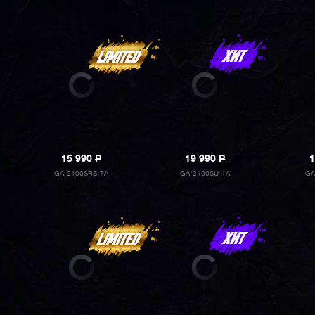
15 990
P
19 990
P
1
GA-2100SRS-7A
GA-2100SU-1A
GA