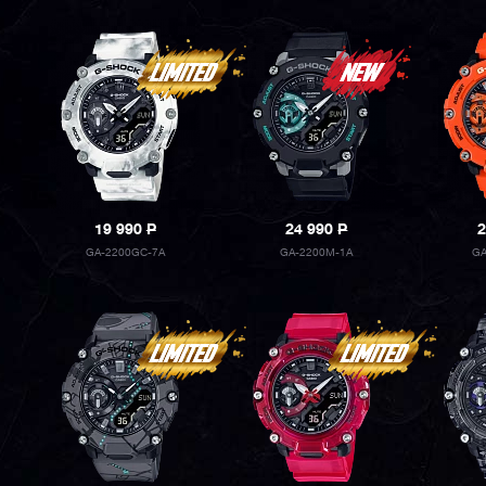
19 990
P
24 990
P
2
GA-2200GC-7A
GA-2200M-1A
GA