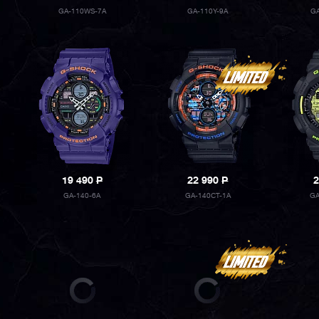
GA-110WS-7A
GA-110Y-9A
GA
19 490
P
22 990
P
2
GA-140-6A
GA-140CT-1A
GA