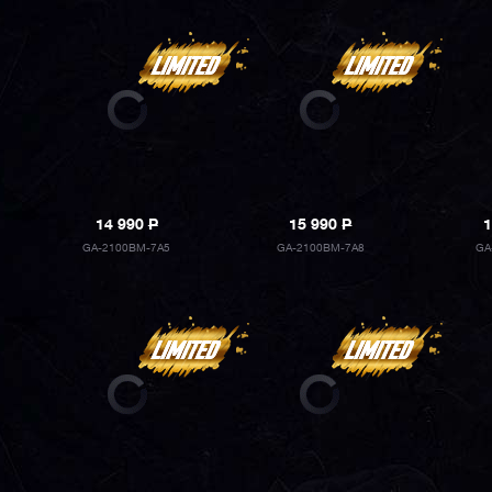
14 990
P
15 990
P
1
GA-2100BM-7A5
GA-2100BM-7A8
GA