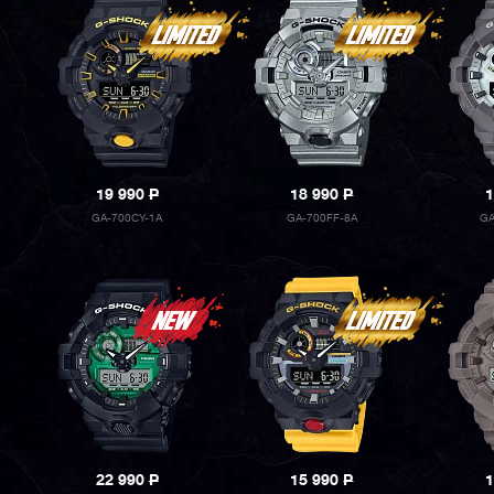
19 990
P
18 990
P
1
GA-700CY-1A
GA-700FF-8A
GA
22 990
P
15 990
P
1