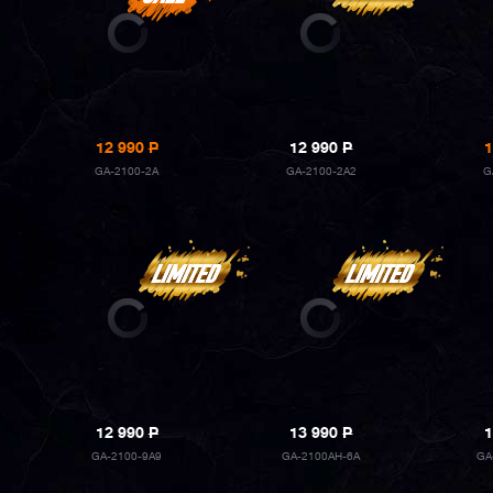
12 990
P
12 990
P
1
GA-2100-2A
GA-2100-2A2
G
12 990
P
13 990
P
1
GA-2100-9A9
GA-2100AH-6A
GA