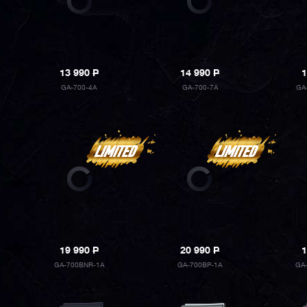
13 990
P
14 990
P
1
GA-700-4A
GA-700-7A
GA
19 990
P
20 990
P
1
GA-700BNR-1A
GA-700BP-1A
GA