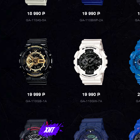
18 990
P
19 990
P
1
GA-110AS-5A
GA-110BWP-2A
GA
19 999
P
19 990
P
2
GA-110GB-1A
GA-110GW-7A
GA