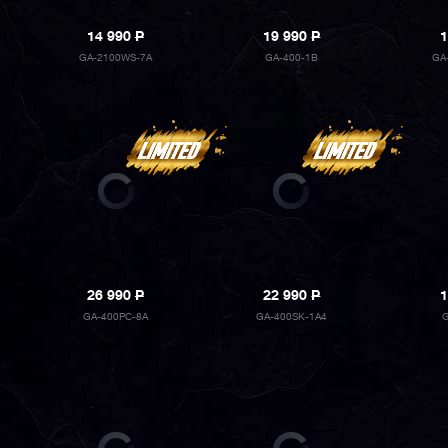
14 990
P
19 990
P
1
GA-2100WS-7A
GA-400-1B
GA
26 990
P
22 990
P
1
GA-400PC-8A
GA-400SK-1A4