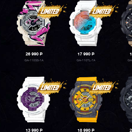
26 990
P
17 990
P
1
GA-110SS-1A
GA-110TL-7A
GA
13 990
P
18 990
P
2