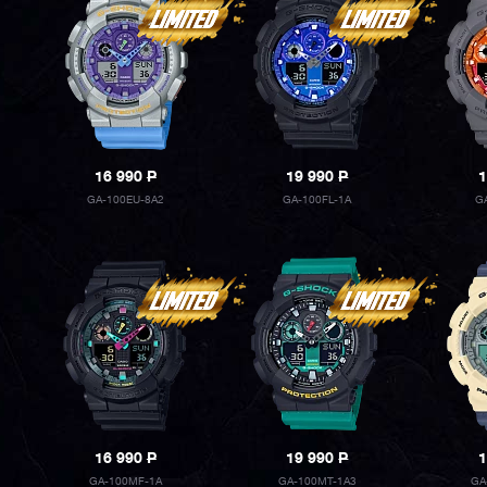
16 990
P
19 990
P
1
GA-100EU-8A2
GA-100FL-1A
G
16 990
P
19 990
P
1
GA-100MF-1A
GA-100MT-1A3
GA