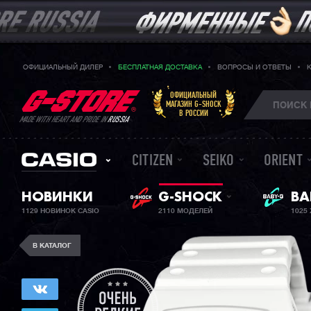
ОФИЦИАЛЬНЫЙ ДИЛЕР
БЕСПЛАТНАЯ ДОСТАВКА
ВОПРОСЫ И ОТВЕТЫ
ОФИЦИАЛЬНЫЙ
МАГАЗИН G-SHOCK
В РОССИИ
MADE WITH HEART AND PRIDE IN
RUSSIA
CITIZEN
SEIKO
ORIENT
НОВИНКИ
G-SHOCK
ЖЕ
BA
1129 НОВИНОК CASIO
2110 МОДЕЛЕЙ
1025
В КАТАЛОГ