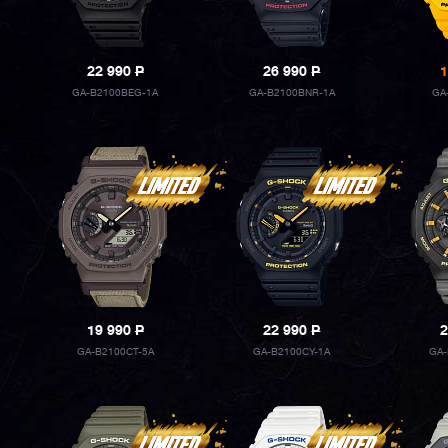
22 990
P
26 990
P
1
GA-B2100BEG-1A
GA-B2100BNR-1A
GA
19 990
P
22 990
P
2
GA-B2100CT-5A
GA-B2100CY-1A
GA-