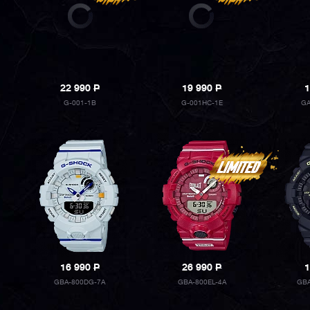
22 990
P
19 990
P
1
G-001-1B
G-001HC-1E
GA
16 990
P
26 990
P
1
GBA-800DG-7A
GBA-800EL-4A
GBA