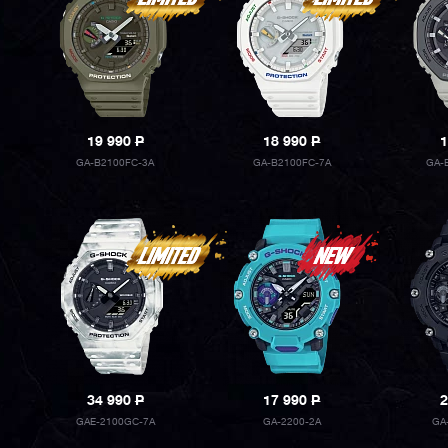
19 990
P
18 990
P
1
GA-B2100FC-3A
GA-B2100FC-7A
GA-
34 990
P
17 990
P
2
GAE-2100GC-7A
GA-2200-2A
GA