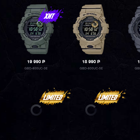
19 990
P
18 990
P
1
GBD-800UC-3E
GBD-800UC-5E
GB