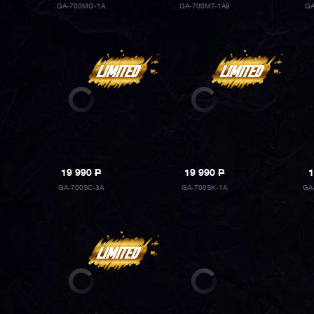
GA-700MG-1A
GA-700MT-1A9
GA
19 990
P
19 990
P
1
GA-700SC-3A
GA-700SK-1A
GA