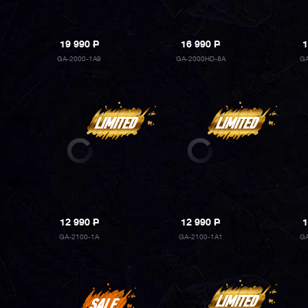
19 990
P
16 990
P
1
GA-2000-1A9
GA-2000HD-8A
G
12 990
P
12 990
P
1
GA-2100-1A
GA-2100-1A1
G