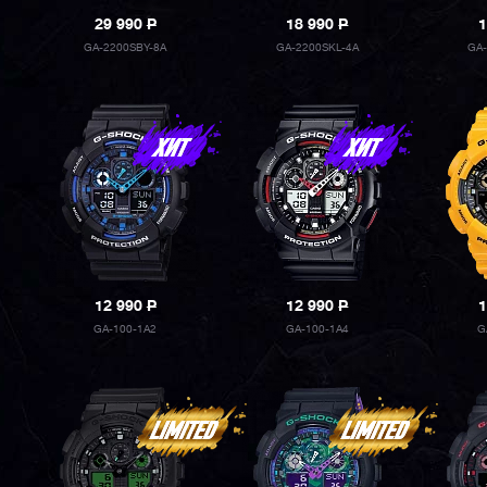
29 990
P
18 990
P
1
GA-2200SBY-8A
GA-2200SKL-4A
GA
12 990
P
12 990
P
1
GA-100-1A2
GA-100-1A4
G