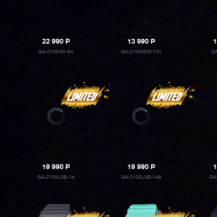
22 990
P
13 990
P
1
GA-2100HD-8A
GA-2100HDS-7A1
GA
19 990
P
19 990
P
1
GA-2100LXB-1A
GA-2100LXB-1A9
GA