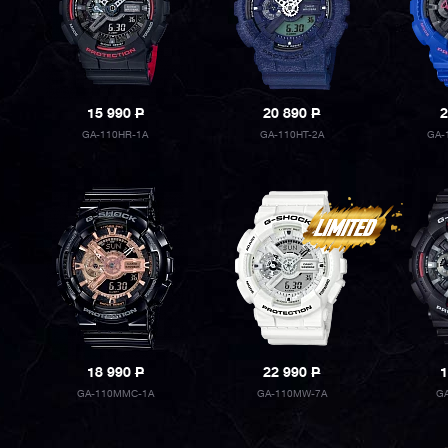
15 990
P
20 890
P
2
GA-110HR-1A
GA-110HT-2A
GA-
18 990
P
22 990
P
1
GA-110MMC-1A
GA-110MW-7A
G