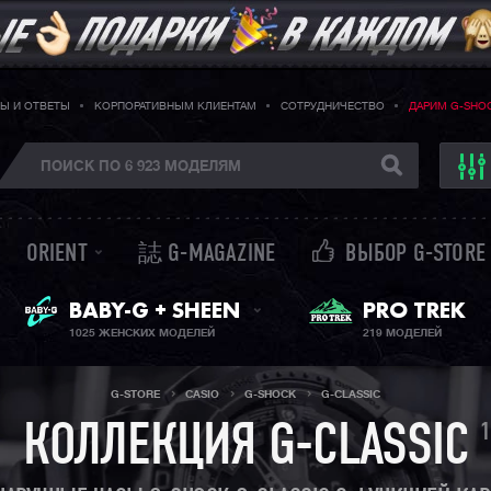
Ы И ОТВЕТЫ
КОРПОРАТИВНЫМ КЛИЕНТАМ
СОТРУДНИЧЕСТВО
ДАРИМ G-SHO
ORIENT
誌 G-MAGAZINE
ВЫБОР G-STORE
ЖЕНСКИЕ ЧАСЫ
PRO TREK
BABY-G + SHEEN
1025 ЖЕНСКИХ МОДЕЛЕЙ
219 МОДЕЛЕЙ
G-STORE
CASIO
G-SHOCK
G-CLASSIC
1
КОЛЛЕКЦИЯ G-CLASSIC