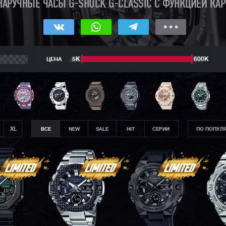
НАРУЧНЫЕ ЧАСЫ G-SHOCK G-CLASSIC С ФУНКЦИЕЙ КА
ЦЕНА
5К
600К
XL
ВСЕ
NEW
SALE
HIT
СЕРИИ
ПО ПОПУЛ