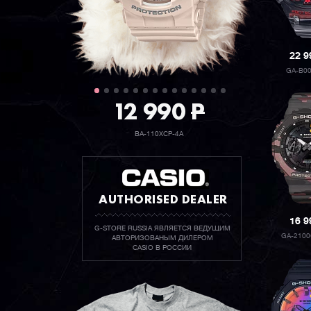
22 
GA-B0
12 990
P
BA-110XCP-4A
AUTHORISED DEALER
16 
G-STORE RUSSIA ЯВЛЯЕТСЯ ВЕДУЩИМ
GA-210
АВТОРИЗОВАНЫМ ДИЛЕРОМ
CASIO В РОССИИ