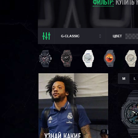
ФИЛЬТР:
КУПИТЬ 
G-CLASSIC
ЦВЕТ
ВСЕ РАЗДЕЛЫ
ВСЕ CASIO
CASIO G-SHOCK
CASIO BABY-G
M
L
CASIO PRO TREK
CASIO EDIFICE
CITIZEN
SEIKO
ORIENT