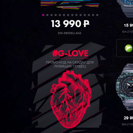
39 990
P
15 
GA-210
GW-B5600BC-1B
#G-LOVE
ПРОМО-КОД НА СКИДКУ ДЛЯ
ЛЮБЯЩИХ СЕРДЕЦ
29 
GA-210