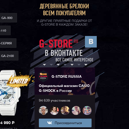
ДЕРЕВЯННЫЕ БРЕЛОКИ
ВСЕМ ПОКУПАТЕЛЯМ
GA-900
И ДРУГИЕ ПРИЯТНЫЕ ПОДАРКИ ОТ
G-STORE В КАЖДОМ ЗАКАЗЕ!
-110
-СЕРИЯ
 GA-2100
G-STORE RUSSIA
Официальный магазин CASIO
G-SHOCK в России
94 639 участников
14 990
P
Присоединиться