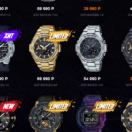
990
P
89 990
P
39 990
P
0RW-1A
GST-B400XD-1A2
GST-B400BB-1A
GS
990
P
69 990
P
54 990
P
400-1A
GST-B500GD-9A
GST-B500D-1A1
GST