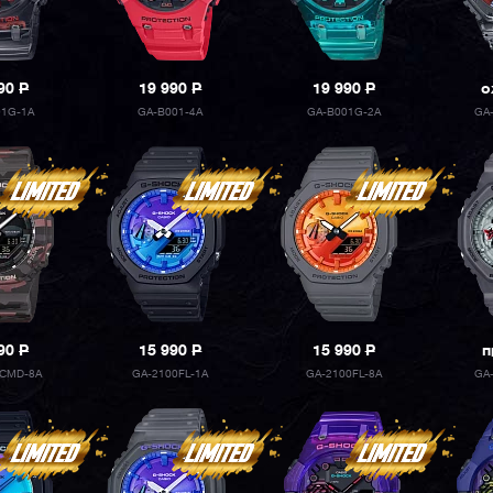
990
P
19 990
P
19 990
P
о
01G-1A
GA-B001-4A
GA-B001G-2A
GA
990
P
15 990
P
15 990
P
п
0CMD-8A
GA-2100FL-1A
GA-2100FL-8A
GA