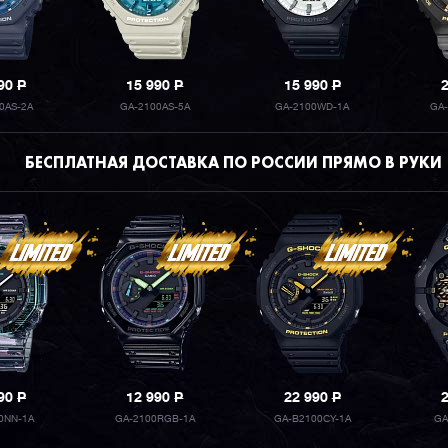
990
P
15 990
P
15 990
P
0AS-2A
GA-2100AS-5A
GA-2100WD-1A
GA
БЕСПЛАТНАЯ ДОСТАВКА ПО РОССИИ ПРЯМО В РУКИ
990
P
12 990
P
22 990
P
0NN-1A
GA-2100RGB-1A
GA-B2100CY-1A
GA