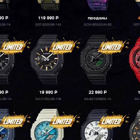
990
P
119 990
P
проданы
00B-1A
GST-B300XB-1A3
GCW-B5000UN-6E
GST
990
P
19 990
P
22 990
P
0LXB-1A
GA-2100LXB-1A9
GA-B2100BEG-1A
GA