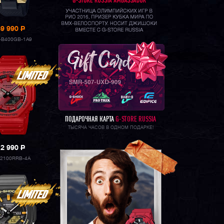
49 990
P
-B400GB-1A9
ПОДАРОЧНАЯ КАРТА
G-STORE RUSSIA
ТЫСЯЧА ЧАСОВ В ОДНОМ ПОДАРКЕ!
12 990
P
-2100RRB-4A