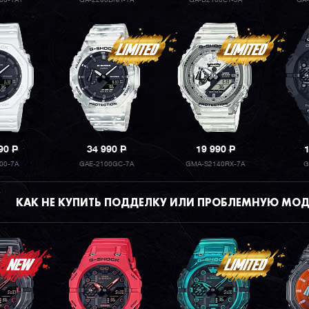
00-1A1
GA-2200BNR-1A
GA-B2100CT-5A
GA
990
P
34 990
P
19 990
P
00-7A
GAE-2100GC-7A
GMA-S2140RX-7A
G
КАК НЕ КУПИТЬ ПОДДЕЛКУ ИЛИ ПРОБЛЕМНУЮ МОД