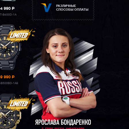
РАЗЛИЧНЫЕ
44 990
P
СПОСОБЫ ОПЛАТЫ
T-B400D-1A
39 990
P
-B500BD-1A9