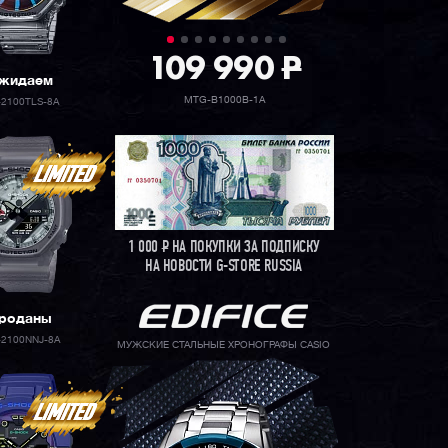
109 990
P
жидаем
MTG-B1000B-1A
-2100TLS-8A
1 000
Р
НА ПОКУПКИ ЗА ПОДПИСКУ
НА НОВОСТИ G-STORE RUSSIA
роданы
-2100NNJ-8A
МУЖСКИЕ СТАЛЬНЫЕ ХРОНОГРАФЫ CASIO