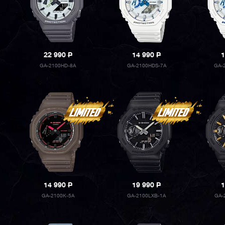
22 990
P
14 990
P
1
GA-2100HD-8A
GA-2100HDS-7A
GA-
14 990
P
19 990
P
1
GA-2100K-5A
GA-2100LXB-1A
GA-