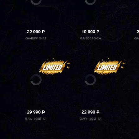
22 990
P
19 990
P
2
GA-B001G-1A
GA-B001G-2A
GA
29 990
P
22 990
P
GAW-100B-1A
GAW-100G-1A