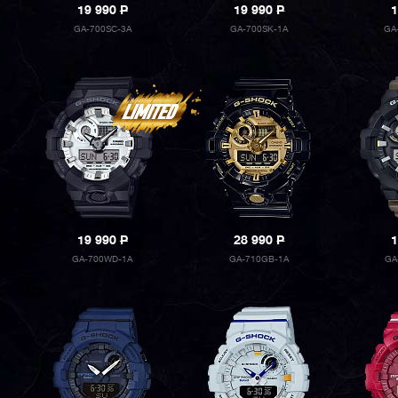
19 990
P
19 990
P
1
GA-700SC-3A
GA-700SK-1A
GA
19 990
P
28 990
P
1
GA-700WD-1A
GA-710GB-1A
GA