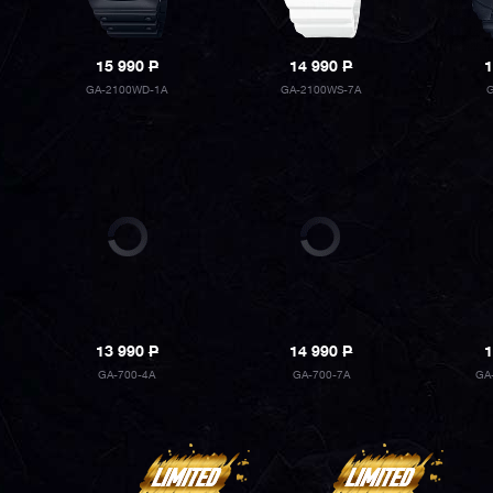
15 990
P
14 990
P
1
GA-2100WD-1A
GA-2100WS-7A
13 990
P
14 990
P
1
GA-700-4A
GA-700-7A
GA