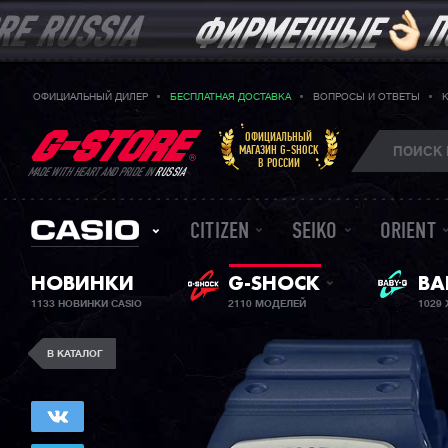
ОФИЦИАЛЬНЫЙ ДИЛЕР
БЕСПЛАТНАЯ ДОСТАВКА
ВОПРОСЫ И ОТВЕТЫ
ОФИЦИАЛЬНЫЙ
МАГАЗИН G-SHOCK
В РОССИИ
MADE WITH HEART AND PRIDE IN
RUSSIA
CITIZEN
SEIKO
ORIENT
НОВИНКИ
G-SHOCK
ЖЕ
BA
1133 НОВИНКИ CASIO
2110 МОДЕЛЕЙ
1029
В КАТАЛОГ