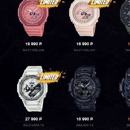
19 990
P
16 990
P
1
GA-2110SL-4A4
GA-2110SL-4A7
GA
27 990
P
18 990
P
1
GA-2140RX-7A
GBA-900-1A
GB