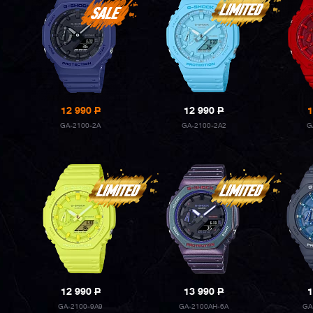
12 990
P
12 990
P
1
GA-2100-2A
GA-2100-2A2
G
12 990
P
13 990
P
1
GA-2100-9A9
GA-2100AH-6A
GA