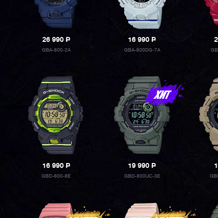
26 990
P
16 990
P
2
GBA-800-2A
GBA-800DG-7A
GB
16 990
P
19 990
P
1
GBD-800-8E
GBD-800UC-3E
GB