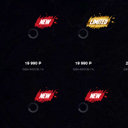
19 990
P
19 990
P
2
GBA-900CB-1A
GBA-900CB-7A
GB