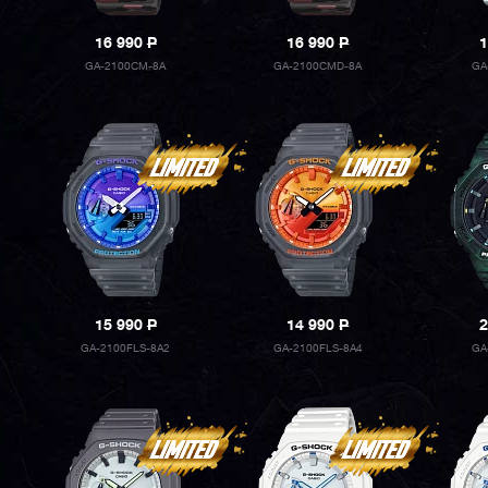
16 990
P
16 990
P
1
GA-2100CM-8A
GA-2100CMD-8A
GA
15 990
P
14 990
P
2
GA-2100FLS-8A2
GA-2100FLS-8A4
GA