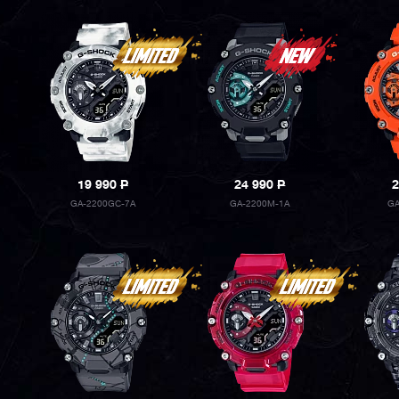
19 990
P
24 990
P
2
GA-2200GC-7A
GA-2200M-1A
GA