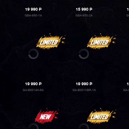
19 990
P
15 990
P
1
GBA-950-1A
GBA-950-2A
G
19 990
P
19 990
P
1
GA-B001AH-6A
GA-B001CBR-1A
GA-