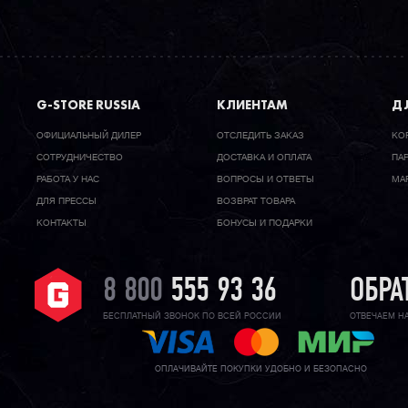
G-STORE RUSSIA
КЛИЕНТАМ
ДЛ
ОФИЦИАЛЬНЫЙ ДИЛЕР
ОТСЛЕДИТЬ ЗАКАЗ
КО
CОТРУДНИЧЕСТВО
ДОСТАВКА И ОПЛАТА
ПА
РАБОТА У НАС
ВОПРОСЫ И ОТВЕТЫ
МА
ДЛЯ ПРЕССЫ
ВОЗВРАТ ТОВАРА
КОНТАКТЫ
БОНУСЫ И ПОДАРКИ
8 800
555 93 36
ОБРА
БЕСПЛАТНЫЙ ЗВОНОК ПО ВСЕЙ РОССИИ
ОТВЕЧАЕМ Н
ОПЛАЧИВАЙТЕ ПОКУПКИ УДОБНО И БЕЗОПАСНО