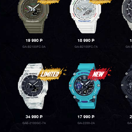
19 990
P
18 990
P
1
GA-B2100FC-3A
GA-B2100FC-7A
GA-
34 990
P
17 990
P
2
GAE-2100GC-7A
GA-2200-2A
GA