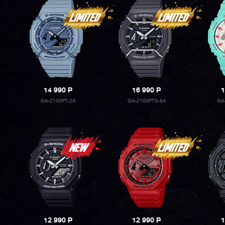
14 990
P
16 990
P
1
GA-2100PT-2A
GA-2100PTS-8A
GA
12 990
P
12 990
P
1