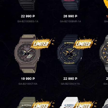
22 990
P
26 990
P
1
GA-B2100BEG-1A
GA-B2100BNR-1A
GA
19 990
P
22 990
P
2
GA-B2100CT-5A
GA-B2100CY-1A
GA-