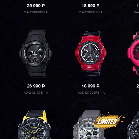
29 990
P
18 990
P
1
GA-2200SBY-8A
GA-2200SKL-4A
GA
26 990
P
18 990
P
2
AWG-M100B-1A
AWG-M100SRB-4A