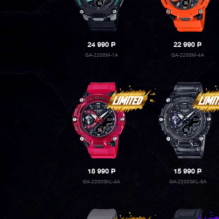
24 990
P
22 990
P
GA-2200M-1A
GA-2200M-4A
18 990
P
15 990
P
GA-2200SKL-4A
GA-2200SKL-8A