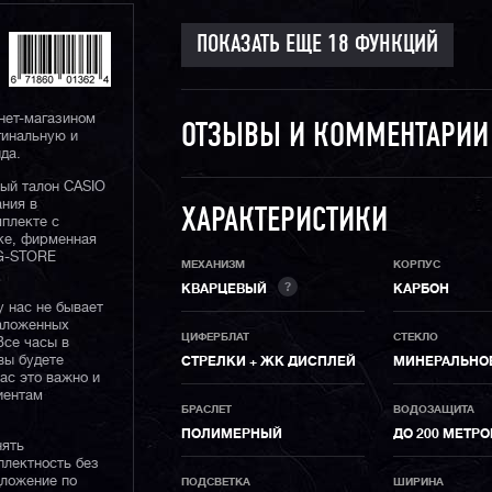
нет-магазином
ОТЗЫВЫ И КОММЕНТАРИ
гинальную и
да.
ный талон CASIO
ания в
ХАРАКТЕРИСТИКИ
плекте с
ке, фирменная
 G-STORE
МЕХАНИЗМ
КОРПУС
?
КВАРЦЕВЫЙ
КАРБОН
у нас не бывает
наложенных
ЦИФЕРБЛАТ
СТЕКЛО
Все часы в
вы будете
СТРЕЛКИ + ЖК ДИСПЛЕЙ
МИНЕРАЛЬНО
нас это важно и
иентам
БРАСЛЕТ
ВОДОЗАЩИТА
ПОЛИМЕРНЫЙ
ДО 200 МЕТР
нять
плектность без
дложение по
ПОДСВЕТКА
ШИРИНА