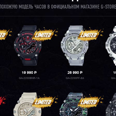
И ПОХОЖУЮ МОДЕЛЬ ЧАСОВ В ОФИЦИАЛЬНОМ МАГАЗИНЕ G-STORE
19 990
P
26 990
P
1
GA-2200BNR-1A
GA-2200FF-8A
GA-