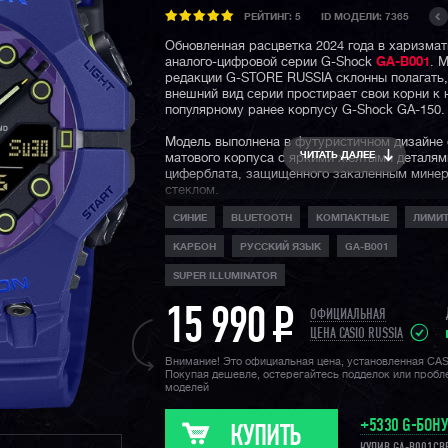
РЕЙТИНГ:
5
ID МОДЕЛИ: 7365
Обновленная расцветка 2024 года в харизма
аналого-цифровой серии G-Shock
GA-B001
. 
редакции G-STORE RUSSIA склонны полагать,
внешний вид серии простирает свои корни к 
популярному ранее корпусу G-Shock GA-150.
Модель выполнена в футуристичном дизайне 
ЧИТАТЬ ДАЛЕЕ
матового корпуса с яркими желтыми деталям
циферблата, защищенного закаленным мине
стеклом.
СИНИЕ
BLUETOOTH
КОМПАКТНЫЕ
ЛИМИ
На борту у модели технологичный модуль с б
соединением со смартфоном, который позвол
КАРБОН
РУССКИЙ ЯЗЫК
GA-B001
автоматически синхронизировать время с в
телефоном, например, при перелетах в разн
SUPER ILLUMINATOR
пояса или удобно настроить часы, а также уп
иными часовыми функциями, такими, как тай
15 990
P
ОФИЦИАЛЬНАЯ
секундомер или будильники.
ЦЕНА CASIO RUSSIA
Помимо базового часового функционала и сти
Внимание! Это официальная цена, установленная CA
внешнего вида стоит отметить и легкость дан
Покупая дешевле, остерегайтесь подделок или проб
джишоков — всего 51 грамм, за счет техноло
моделей
Core Guard: модуль часов защищает легкий и
прочный полиуретановый корпус с углеродн
+5330 G-БОН
армированием.
КУПИТЬ