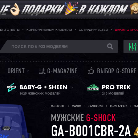
Ы И ОТВЕТЫ
КОРПОРАТИВНЫМ КЛИЕНТАМ
СОТРУДНИЧЕСТВО
ДАРИМ G-SHO
ORIENT
誌 G-MAGAZINE
ВЫБОР G-STORE
ЖЕНСКИЕ ЧАСЫ
BABY-G + SHEEN
PRO TREK
1025 ЖЕНСКИХ МОДЕЛЕЙ
219 МОДЕЛЕЙ
G-STORE
CASIO
G-SHOCK
G-CLASSIC
GA
МУЖСКИЕ
G-SHOCK
GA-B001CBR-2A