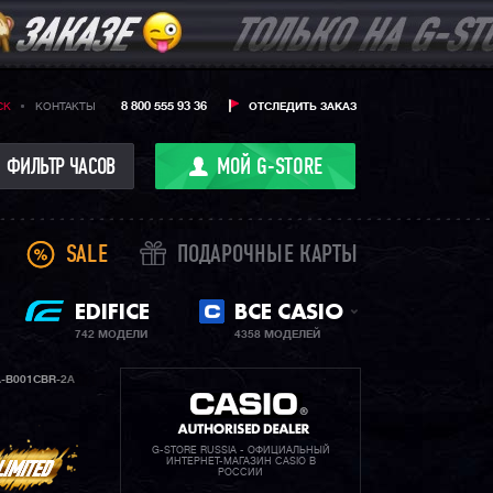
8 800 555 93 36
CK
КОНТАКТЫ
ОТСЛЕДИТЬ ЗАКАЗ
ФИЛЬТР ЧАСОВ
МОЙ G-STORE
SALE
ПОДАРОЧНЫЕ КАРТЫ
EDIFICE
ВСЕ CASIO
742 МОДЕЛИ
4358 МОДЕЛЕЙ
-B001CBR-2A
G-STORE RUSSIA - ОФИЦИАЛЬНЫЙ
ИНТЕРНЕТ-МАГАЗИН CASIO В
РОССИИ