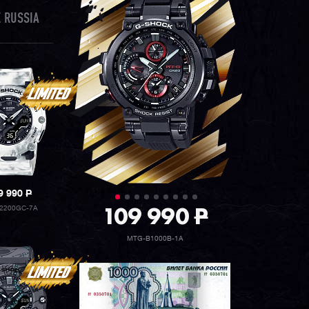
 RUSSIA
9 990
P
109 990
P
2200GC-7A
MTG-B1000B-1A