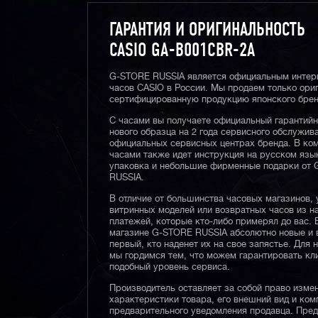
ГАРАНТИЯ И ОРИГИНАЛЬНОСТЬ
CASIO GA-B001CBR-2A
G-STORE RUSSIA является официальным интер
часов CASIO в России. Мы продаем только ори
сертифицированную продукцию японского брен
С часами вы получаете официальный гарантий
нового образца на 2 года сервисного обслужив
официальных сервисных центрах бренда. В ком
часами также идет инструкция на русском язы
упаковка и небольшие фирменные подарки от
RUSSIA.
В отличие от большинства часовых магазинов, 
витринных моделей или возвратных часов из 
платежей, которые кто-либо примерял до вас. 
магазине G-STORE RUSSIA абсолютно новые и 
первый, кто наденет их на свое запястье. Для 
мы гордимся тем, что можем гарантировать кл
подобный уровень сервиса.
Производитель оставляет за собой право изме
характеристики товара, его внешний вид и ком
предварительного уведомления продавца. Пре