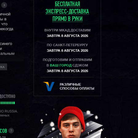
БЕСПЛАТНАЯ
ЭКСПРЕСС-ДОСТАВКА
тичной
ПРЯМО В РУКИ
Мы в
 что
некогда
ВНУТРИ МКАД ДОСТАВИМ
ЗАВТРА 8 АВГУСТА 2026
синего
ПО САНКТ-ПЕТЕРБУРГУ
и
ЗАВТРА 8 АВГУСТА 2026
ральным
ПОДГОТОВИМ И ОТПРАВИМ
В
ВАШ ГОРОД
СДЭКОМ
ТКА
лютус
ЗАВТРА 8 АВГУСТА 2026
ит
ашим
ые часовые
РАЗЛИЧНЫЕ
равлять
СПОСОБЫ ОПЛАТЫ
мер,
ДОСТУПНО
льного
SIO RUSSIA.
ных
лемных
гии Carbon
 сверх-
ым
УСОВ
?