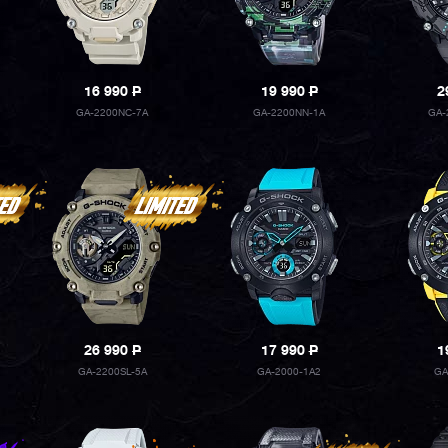
16 990
P
19 990
P
2
GA-2200NC-7A
GA-2200NN-1A
GA-
26 990
P
17 990
P
1
GA-2200SL-5A
GA-2000-1A2
GA