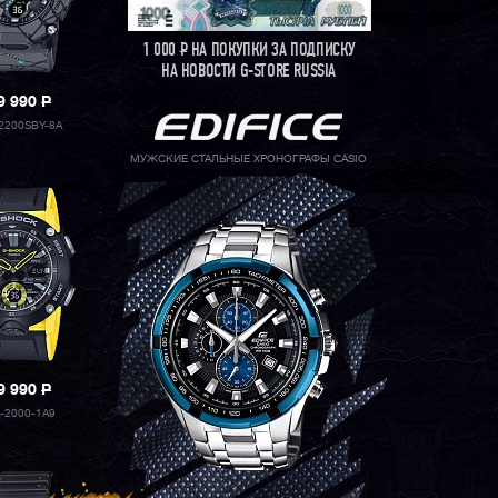
1 000
Р
НА ПОКУПКИ ЗА ПОДПИСКУ
НА НОВОСТИ G-STORE RUSSIA
9 990
P
2200SBY-8A
МУЖСКИЕ СТАЛЬНЫЕ ХРОНОГРАФЫ CASIO
9 990
P
-2000-1A9