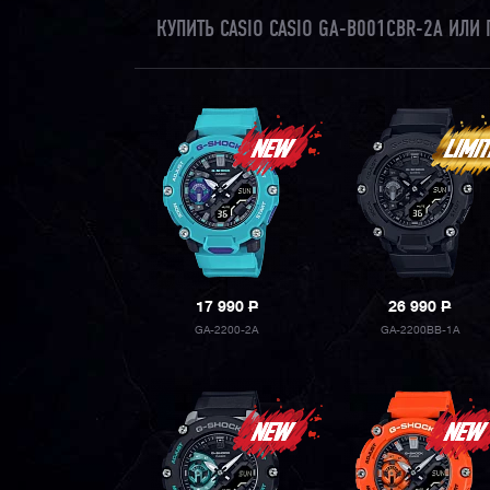
КУПИТЬ CASIO CASIO GA-B001CBR-2A ИЛ
17 990
P
26 990
P
GA-2200-2A
GA-2200BB-1A