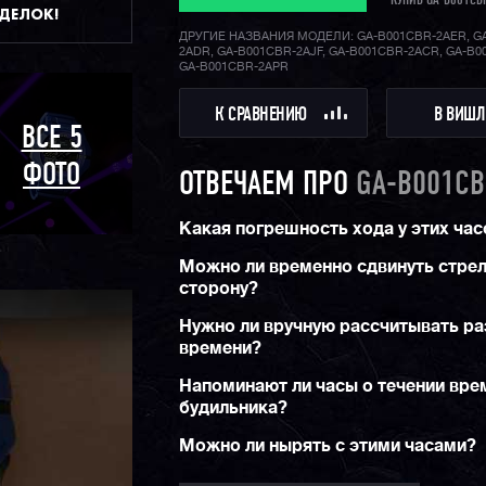
КУПИВ GA-B001CB
ДДЕЛОК!
Приятным бонусом станет и наличие русского
отображении дней недели.
ДРУГИЕ НАЗВАНИЯ МОДЕЛИ: GA-B001CBR-2AER, G
2ADR, GA-B001CBR-2AJF, GA-B001CBR-2ACR, GA-B0
Конечно же, не стоит забывать про стандарт
GA-B001CBR-2APR
джишоков ударопрочность и водозащиту в 20
функции секундомера, таймера, мирового вр
К СРАВНЕНИЮ
В ВИШЛ
удобную функцию складывания стрелок для 
ВСЕ 5
информации с дисплеев, а также яркую двой
подсветку циферблата и дисплея.
ФОТО
ОТВЕЧАЕМ ПРО
GA-B001CB
Какая погрешность хода у этих час
Можно ли временно сдвинуть стрел
сторону?
Нужно ли вручную рассчитывать ра
времени?
Напоминают ли часы о течении вре
будильника?
Можно ли нырять с этими часами?