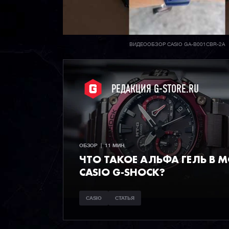
ВИДЕООБЗОР CASIO GA-B001CBR-2A
РЕДАКЦИЯ G-STORE.RU
ОБЗОР  |  11 МИН
ЧТО ТАКОЕ АЛЬФА ГЕЛЬ В 
CASIO G-SHOCK?
CASIO
СТАТЬЯ