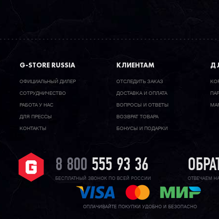
G-STORE RUSSIA
КЛИЕНТАМ
ДЛ
ОФИЦИАЛЬНЫЙ ДИЛЕР
ОТСЛЕДИТЬ ЗАКАЗ
КО
CОТРУДНИЧЕСТВО
ДОСТАВКА И ОПЛАТА
ПА
РАБОТА У НАС
ВОПРОСЫ И ОТВЕТЫ
МА
ДЛЯ ПРЕССЫ
ВОЗВРАТ ТОВАРА
КОНТАКТЫ
БОНУСЫ И ПОДАРКИ
8 800
555 93 36
ОБРА
БЕСПЛАТНЫЙ ЗВОНОК ПО ВСЕЙ РОССИИ
ОТВЕЧАЕМ Н
ОПЛАЧИВАЙТЕ ПОКУПКИ УДОБНО И БЕЗОПАСНО