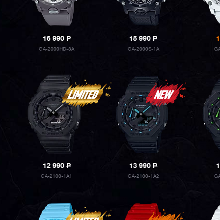
16 990
P
15 990
P
1
GA-2000HD-8A
GA-2000S-1A
G
12 990
P
13 990
P
1
GA-2100-1A1
GA-2100-1A2
G