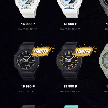
14 990
P
13 990
P
1
GA-2100HDS-7A
GA-2100HDS-7A1
GA
19 990
P
19 990
P
1
GA-2100LXB-1A
GA-2100LXB-1A9
GA