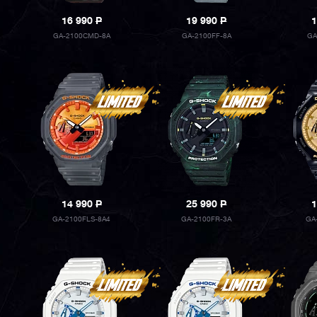
16 990
P
19 990
P
1
GA-2100CMD-8A
GA-2100FF-8A
GA
14 990
P
25 990
P
1
GA-2100FLS-8A4
GA-2100FR-3A
GA