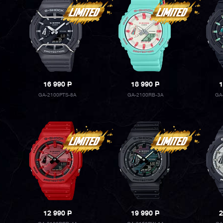
16 990
P
18 990
P
1
GA-2100PTS-8A
GA-2100RB-3A
GA
12 990
P
19 990
P
2