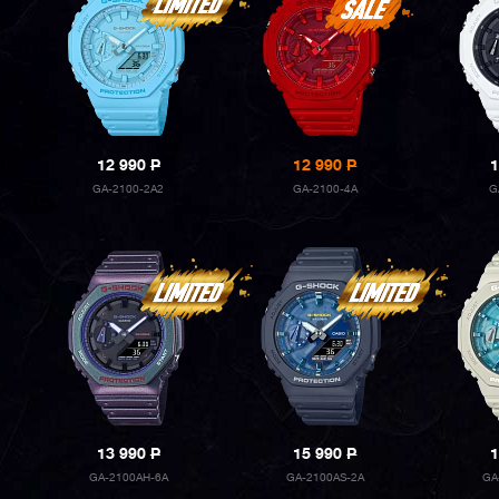
12 990
P
12 990
P
1
GA-2100-2A2
GA-2100-4A
G
13 990
P
15 990
P
1
GA-2100AH-6A
GA-2100AS-2A
GA