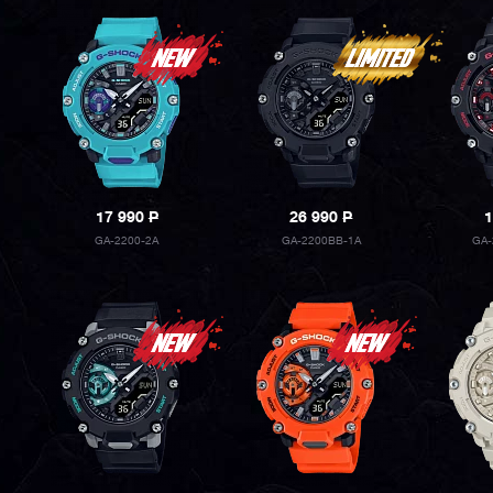
17 990
P
26 990
P
1
GA-2200-2A
GA-2200BB-1A
GA-