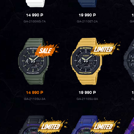
14 990
P
19 990
P
1
GA-2100WS-7A
GA-2110ET-2A
GA
14 990
P
19 990
P
1
GA-2110SU-3A
GA-2110SU-9A
G