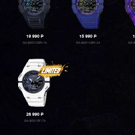
19 990
P
15 990
P
1
GA-B001CBR-1A
GA-B001CBR-2A
GA-
26 990
P
GA-B001SF-7A