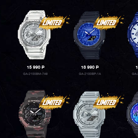
15 990
P
18 990
P
1
GA-2100BM-7A8
GA-2100BP-1A
GA-