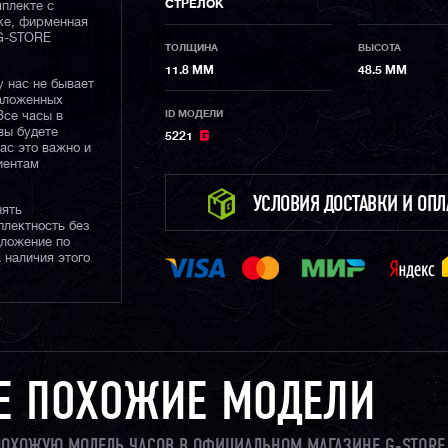
СТРЕЛОК
плекте с
ке, фирменная
 G-STORE
ТОЛЩИНА
ВЫСОТА
11.8 ММ
48.5 ММ
у нас не бывает
наложенных
ID МОДЕЛИ
Все часы в
вы будете
5221
нас это важно и
иентам
УСЛОВИЯ ДОСТАВКИ И ОП
нять
плектность без
дложение по
 наличия этого
Е ПОХОЖИЕ МОДЕЛИ
 ПОХОЖУЮ МОДЕЛЬ ЧАСОВ В ОФИЦИАЛЬНОМ МАГАЗИНЕ G-STORE