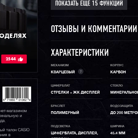
ОТЗЫВЫ И КОММЕНТАРИ
МОДЕЛЯХ
ХАРАКТЕРИСТИКИ
2544
МЕХАНИЗМ
КОРПУС
?
КВАРЦЕВЫЙ
КАРБОН
ЦИФЕРБЛАТ
СТЕКЛО
СТРЕЛКИ + ЖК ДИСПЛЕЙ
МИНЕРАЛЬНО
БРАСЛЕТ
ВОДОЗАЩИТА
нет-магазином
ПОЛИМЕРНЫЙ
ДО 200 МЕТР
гинальную и
да.
ПОДСВЕТКА
ШИРИНА
ный талон CASIO
ЦИФЕРБЛАТА, ДИСПЛЕЯ,
45.4 ММ
ания в