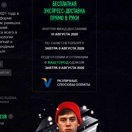
БЕСПЛАТНАЯ
ЭКСПРЕСС-ДОСТАВКА
021 года в
ПРЯМО В РУКИ
форме
ом ремешке.
воей
ВНУТРИ МКАД ДОСТАВИМ
а всего в
10 АВГУСТА 2026
нологии
егкий и
ПО САНКТ-ПЕТЕРБУРГУ
еродным
ЗАВТРА 8 АВГУСТА 2026
ным
ПОДГОТОВИМ И ОТПРАВИМ
В
ВАШ ГОРОД
СДЭКОМ
Н
онтрастные
ЗАВТРА 8 АВГУСТА 2026
м дисплеем,
INATOR
зовании
вленное
РАЗЛИЧНЫЕ
 у вас всего
СПОСОБЫ ОПЛАТЫ
SIO RUSSIA.
ную для
лемных
и
добную
ия
УСОВ
?
ную
-4A