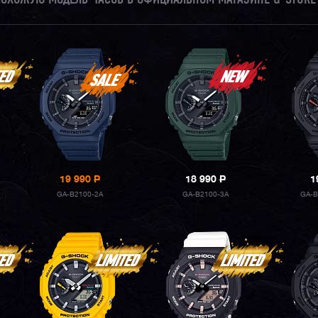
19 990
P
18 990
P
1
GA-B2100-2A
GA-B2100-3A
GA-B