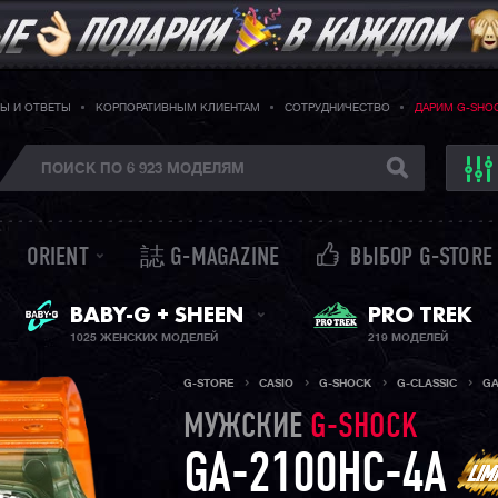
Ы И ОТВЕТЫ
КОРПОРАТИВНЫМ КЛИЕНТАМ
СОТРУДНИЧЕСТВО
ДАРИМ G-SHO
ORIENT
誌 G-MAGAZINE
ВЫБОР G-STORE
ЖЕНСКИЕ ЧАСЫ
PRO TREK
BABY-G + SHEEN
1025 ЖЕНСКИХ МОДЕЛЕЙ
219 МОДЕЛЕЙ
G-STORE
CASIO
G-SHOCK
G-CLASSIC
GA
МУЖСКИЕ
G-SHOCK
GA-2100HC-4A