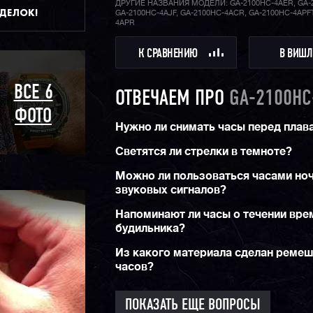
ДРУГИЕ НАЗВАНИЯ МОДЕЛИ: GA-2100HC-4AER, GA-
ДДЕЛОК!
GA-2100HC-4AJF, GA-2100HC-4ACR, GA-2100HC-4APFT
4APR
К СРАВНЕНИЮ
В ВИШЛ
ВСЕ 6
ОТВЕЧАЕМ ПРО
GA-2100HC
ФОТО
Нужно ли снимать часы перед плав
Светятся ли стрелки в темноте?
Можно ли пользоваться часами но
звуковых сигналов?
Напоминают ли часы о течении вре
будильника?
Из какого материала сделан реме
часов?
ПОКАЗАТЬ ЕЩЕ ВОПРОСЫ