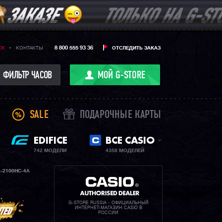
8 800 555 93 36
CK
КОНТАКТЫ
ОТСЛЕДИТЬ ЗАКАЗ
ФИЛЬТР ЧАСОВ
МОЙ G-STORE
SALE
ПОДАРОЧНЫЕ КАРТЫ
EDIFICE
ВСЕ CASIO
742 МОДЕЛИ
4358 МОДЕЛЕЙ
-2100HC-4A
G-STORE RUSSIA - ОФИЦИАЛЬНЫЙ
ИНТЕРНЕТ-МАГАЗИН CASIO В
РОССИИ