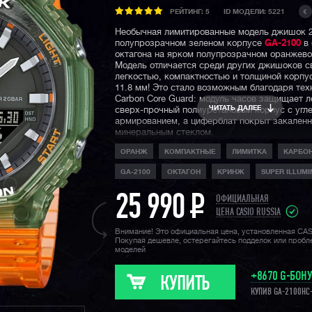
РЕЙТИНГ:
5
ID МОДЕЛИ: 5221
Необычная лимитированные модель джишок 2
полупрозрачном зеленом корпусе
GA-2100
в 
октагона на ярком полупрозрачном оранжев
Модель отличается среди других джишоков с
легкостью, компактностью и толщиной корпус
11.8 мм! Это стало возможным благодаря тех
Carbon Core Guard: модуль часов защищает л
ЧИТАТЬ ДАЛЕЕ
сверх-прочный полиуретановый корпус с угл
армированием, а циферблат покрыт закален
минеральным стеклом.
ОРАНЖ
КОМПАКТНЫЕ
ЛИМИТКА
КАРБО
Часы выполнены в необычной расцветке, а к
стрелки, на фоне циферблата с инверсионны
GA-2100
ОКТАГОН
КРИНЖ
SUPER ILLUM
обеспечивают высокую эргономику при поль
часами. Еще одна особенность часов — обно
25 990
P
крепление ремешка, теперь его смена займет
ОФИЦИАЛЬНАЯ
несколько секунд.
ЦЕНА CASIO RUSSIA
Внимание! Это официальная цена, установленная CA
Конечно же, не стоит забывать про стандарт
Покупая дешевле, остерегайтесь подделок или проб
джишоков водозащиту в 200 метров, функци
моделей
секундомера, таймера, мирового времени, у
функцию складывания стрелок для считыван
+8670 G-БОН
информации с дисплеев, а также яркую двой
КУПИТЬ
подсветку циферблата и дисплея.
КУПИВ GA-2100HC