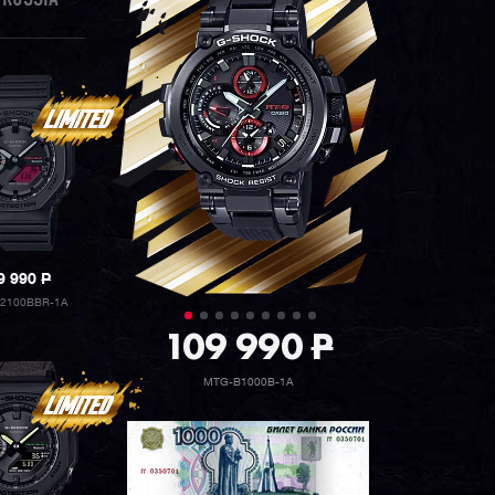
9 990
P
2100BBR-1A
109 990
P
MTG-B1000B-1A