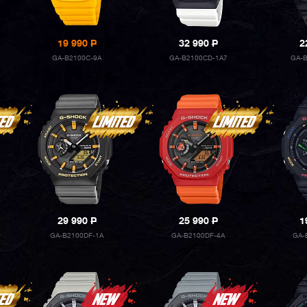
19 990
P
32 990
P
2
GA-B2100C-9A
GA-B2100CD-1A7
GA-B
29 990
P
25 990
P
1
GA-B2100DF-1A
GA-B2100DF-4A
GA-