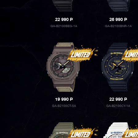
22 990
P
26 990
P
GA-B2100BEG-1A
GA-B2100BNR-1A
19 990
P
22 990
P
GA-B2100CT-5A
GA-B2100CY-1A