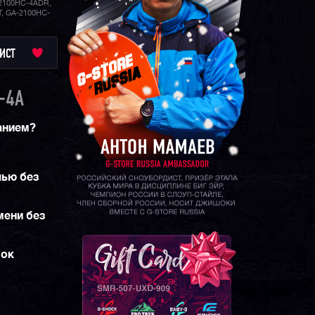
2100HC-4ADR,
, GA-2100HC-
ИСТ
-4A
анием?
чью без
мени без
шок