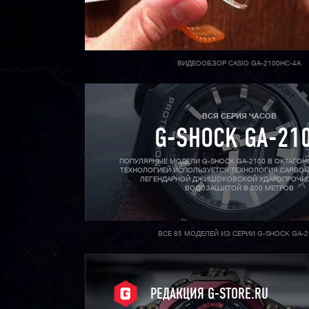
ВИДЕООБЗОР CASIO GA-2100HC-4A
ВСЯ СЕРИЯ ЧАСОВ
G-SHOCK GA-21
ПОПУЛЯРНЫЕ МОДЕЛИ G-SHOCK GA-2100 В ОКТАГОН
ТЕХНОЛОГИЕЙ ИСПОЛЬЗУЕТСЯ ТЕХНОЛОГИЯ CARBON
ЛЕГЕНДАРНОЙ ДЖИШОКОВСКОЙ УДАРОПРОЧН
ВОДОЗАЩИТОЙ В 200 МЕТРОВ
ВСЕ 85 МОДЕЛЕЙ ИЗ СЕРИИ G-SHOCK GA-2
РЕДАКЦИЯ G-STORE.RU