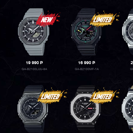
19 990
P
16 990
P
2
GA-B2100LUU-8A
GA-B2100MF-1A
G