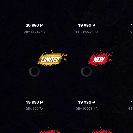
26 990
P
19 990
P
1
GBA-800EL-4A
GBA-800LU-1A1
G
19 990
P
19 990
P
1
GBA-900-7A
GBA-900CB-1A
GB