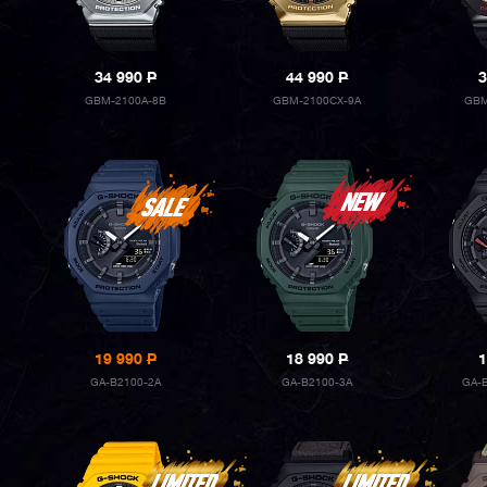
34 990
P
44 990
P
3
GBM-2100A-8B
GBM-2100CX-9A
GBM
19 990
P
18 990
P
1
GA-B2100-2A
GA-B2100-3A
GA-