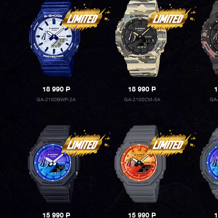
18 990
P
18 990
P
1
GA-2100BWP-2A
GA-2100CM-5A
GA
15 990
P
15 990
P
1