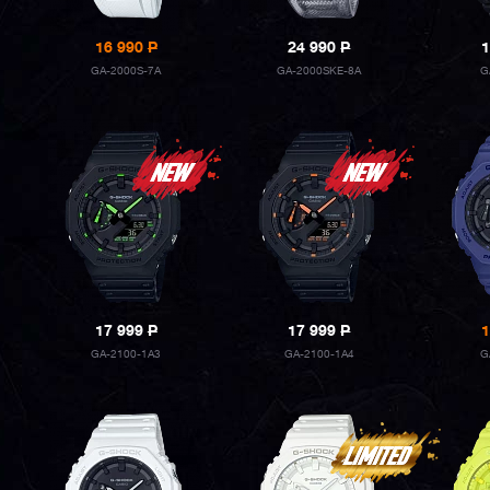
16 990
P
24 990
P
1
GA-2000S-7A
GA-2000SKE-8A
G
17 999
P
17 999
P
1
GA-2100-1A3
GA-2100-1A4
G