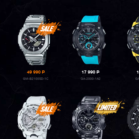
49 990
P
17 990
P
1
GM-B2100SD-1C
GA-2000-1A2
G