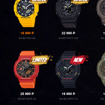
19 990
P
22 990
P
1
GA-B2100C-9A
GA-B2100CT-1A5
GA-
25 990
P
19 990
P
1
GA-B2100DF-4A
GA-B2100FC-1A
GA-