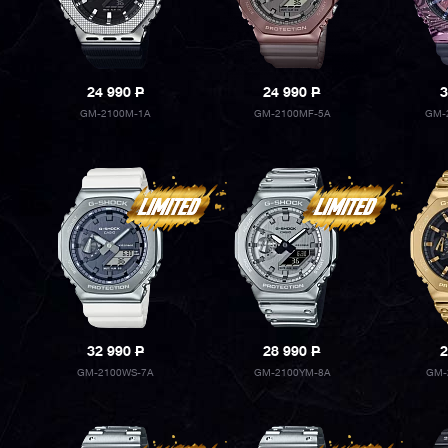
24 990
P
24 990
P
3
GM-2100M-1A
GM-2100MF-5A
GM-
32 990
P
28 990
P
2
GM-2100WS-7A
GM-2100YM-8A
GM-