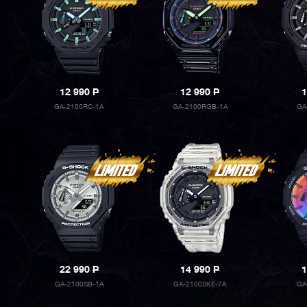
12 990
P
12 990
P
1
GA-2100RC-1A
GA-2100RGB-1A
GA
22 990
P
14 990
P
1
GA-2100SB-1A
GA-2100SKE-7A
GA