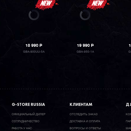
18 990
P
19 990
P
1
GBA-900UU-5A
GBA-950-1A
G
G-STORE RUSSIA
КЛИЕНТАМ
ДЛ
ОФИЦИАЛЬНЫЙ ДИЛЕР
ОТСЛЕДИТЬ ЗАКАЗ
КО
CОТРУДНИЧЕСТВО
ДОСТАВКА И ОПЛАТА
ПА
РАБОТА У НАС
ВОПРОСЫ И ОТВЕТЫ
МА