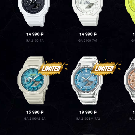
14 990
P
14 990
P
1
GA-2100-7A
GA-2100-7A7
G
15 990
P
19 990
P
1
GA-2100AS-5A
GA-2100BM-7A2
GA-