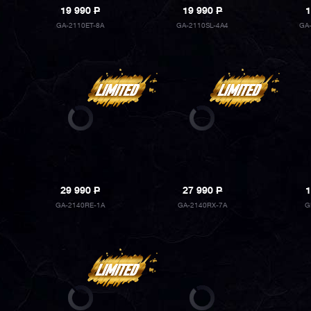
19 990
P
19 990
P
1
GA-2110ET-8A
GA-2110SL-4A4
GA
29 990
P
27 990
P
1
GA-2140RE-1A
GA-2140RX-7A
G