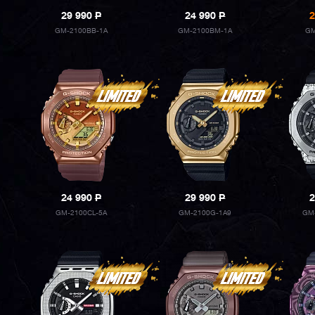
29 990
P
24 990
P
2
GM-2100BB-1A
GM-2100BM-1A
GM
24 990
P
29 990
P
2
GM-2100CL-5A
GM-2100G-1A9
GM