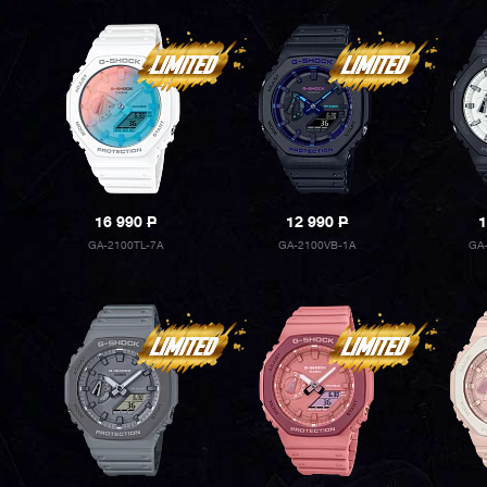
16 990
P
12 990
P
1
GA-2100TL-7A
GA-2100VB-1A
GA