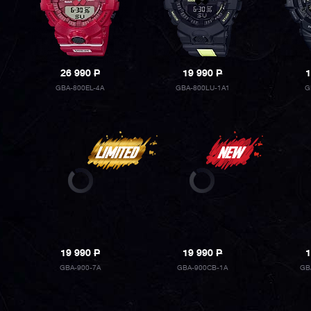
26 990
P
19 990
P
1
GBA-800EL-4A
GBA-800LU-1A1
G
19 990
P
19 990
P
1
GBA-900-7A
GBA-900CB-1A
GB