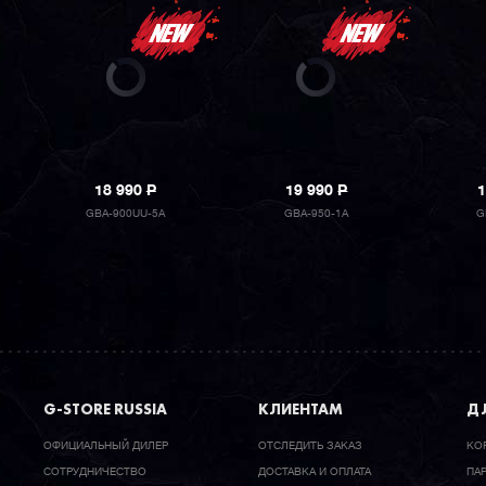
18 990
P
19 990
P
1
GBA-900UU-5A
GBA-950-1A
G
G-STORE RUSSIA
КЛИЕНТАМ
ДЛ
ОФИЦИАЛЬНЫЙ ДИЛЕР
ОТСЛЕДИТЬ ЗАКАЗ
КО
CОТРУДНИЧЕСТВО
ДОСТАВКА И ОПЛАТА
ПА