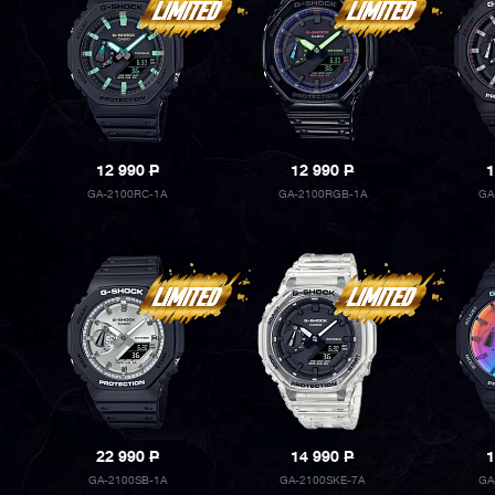
12 990
P
12 990
P
1
GA-2100RC-1A
GA-2100RGB-1A
GA
22 990
P
14 990
P
1
GA-2100SB-1A
GA-2100SKE-7A
GA