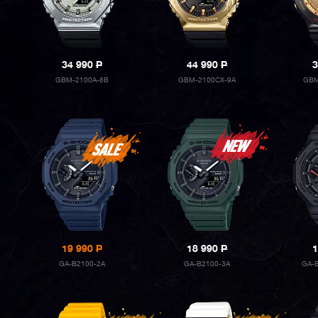
34 990
P
44 990
P
3
GBM-2100A-8B
GBM-2100CX-9A
GBM
19 990
P
18 990
P
1
GA-B2100-2A
GA-B2100-3A
GA-