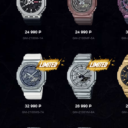
24 990
P
24 990
P
3
GM-2100M-1A
GM-2100MF-5A
GM-
32 990
P
28 990
P
2
GM-2100WS-7A
GM-2100YM-8A
GM-