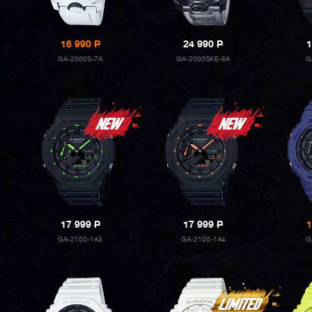
16 990
P
24 990
P
1
GA-2000S-7A
GA-2000SKE-8A
G
17 999
P
17 999
P
1
GA-2100-1A3
GA-2100-1A4
G