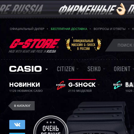
ОФИЦИАЛЬНЫЙ ДИЛЕР
БЕСПЛАТНАЯ ДОСТАВКА
ВОПРОСЫ И ОТВЕТЫ
ОФИЦИАЛЬНЫЙ
МАГАЗИН G-SHOCK
В РОССИИ
MADE WITH HEART AND PRIDE IN
RUSSIA
CITIZEN
SEIKO
ORIENT
НОВИНКИ
G-SHOCK
ЖЕ
BA
1129 НОВИНОК CASIO
2110 МОДЕЛЕЙ
1025
В КАТАЛОГ