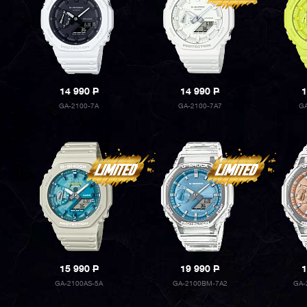
14 990
P
14 990
P
1
GA-2100-7A
GA-2100-7A7
G
15 990
P
19 990
P
1
GA-2100AS-5A
GA-2100BM-7A2
GA-