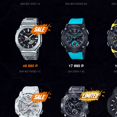
GM-B2100D-1A
GM-B2100GD-5A
GM-
49 990
P
17 990
P
1
GM-B2100SD-1C
GA-2000-1A2
G