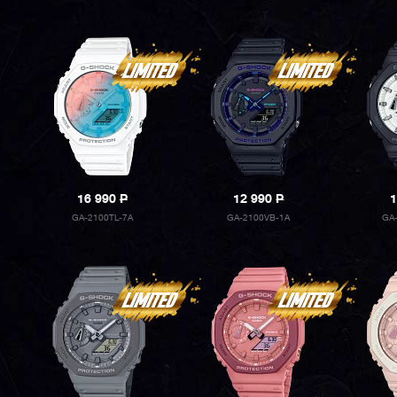
16 990
P
12 990
P
1
GA-2100TL-7A
GA-2100VB-1A
GA