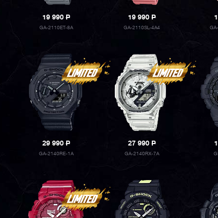
19 990
P
19 990
P
1
GA-2110ET-8A
GA-2110SL-4A4
GA
29 990
P
27 990
P
1
GA-2140RE-1A
GA-2140RX-7A
G