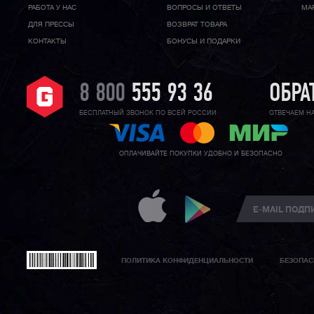
РАБОТА У НАС
ВОПРОСЫ И ОТВЕТЫ
МА
ДЛЯ ПРЕССЫ
ВОЗВРАТ ТОВАРА
КОНТАКТЫ
БОНУСЫ И ПОДАРКИ
8 800
555 93 36
ОБРА
БЕСПЛАТНЫЙ ЗВОНОК ПО ВСЕЙ РОССИИ
ОТВЕЧАЕМ Н
ОПЛАЧИВАЙТЕ ПОКУПКИ УДОБНО И БЕЗОПАСНО
ПОЛИТИКА КОНФИДЕНЦИАЛЬНОСТИ
БЕЗОПАС