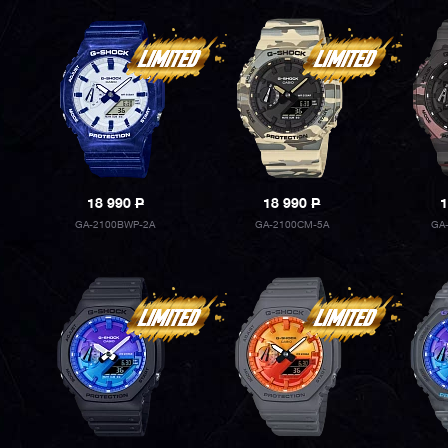
18 990
P
18 990
P
1
GA-2100BWP-2A
GA-2100CM-5A
GA