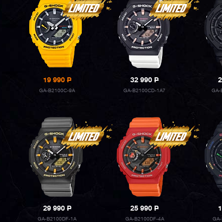
19 990
P
32 990
P
2
GA-B2100C-9A
GA-B2100CD-1A7
GA-
29 990
P
25 990
P
1
GA-B2100DF-1A
GA-B2100DF-4A
GA-