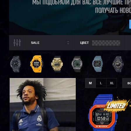
МЫ ПОДОБРАЛИ ДЛЯ ВАС ВСЕ ЛУЧШИЕ П
ПОЛУЧАТЬ НОВ
SALE
ЦВЕТ
ВСЕ РАЗДЕЛЫ
ВСЕ CASIO
CASIO G-SHOCK
CASIO BABY-G
M
L
XL
В
CASIO PRO TREK
CASIO EDIFICE
CITIZEN
SEIKO
ORIENT