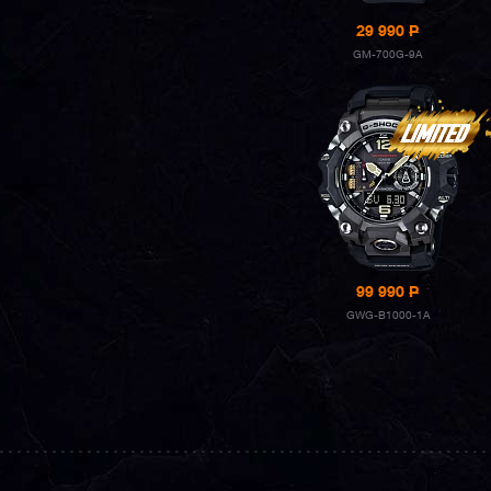
29 990
P
GM-700G-9A
99 990
P
GWG-B1000-1A