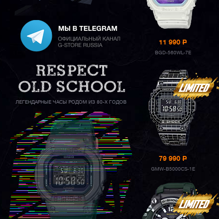
11 990
P
BGD-560WL-7E
ЛЕГЕНДАРНЫЕ ЧАСЫ РОДОМ ИЗ 80-Х ГОДОВ
79 990
P
GMW-B5000CS-1E