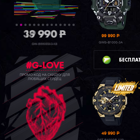
39 990
P
99 990
P
GWG-B1000-3A
GW-B5600BC-1B
БЕСПЛА
#G-LOVE
ПРОМО-КОД НА СКИДКУ ДЛЯ
ЛЮБЯЩИХ СЕРДЕЦ
49 990
P