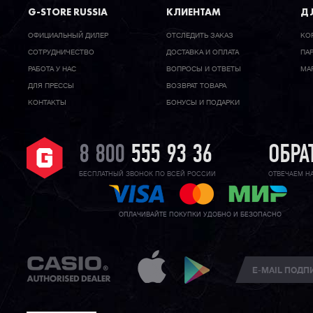
G-STORE RUSSIA
КЛИЕНТАМ
ДЛ
ОФИЦИАЛЬНЫЙ ДИЛЕР
ОТСЛЕДИТЬ ЗАКАЗ
КО
CОТРУДНИЧЕСТВО
ДОСТАВКА И ОПЛАТА
ПА
РАБОТА У НАС
ВОПРОСЫ И ОТВЕТЫ
МА
ДЛЯ ПРЕССЫ
ВОЗВРАТ ТОВАРА
КОНТАКТЫ
БОНУСЫ И ПОДАРКИ
8 800
555 93 36
ОБРА
БЕСПЛАТНЫЙ ЗВОНОК ПО ВСЕЙ РОССИИ
ОТВЕЧАЕМ Н
ОПЛАЧИВАЙТЕ ПОКУПКИ УДОБНО И БЕЗОПАСНО