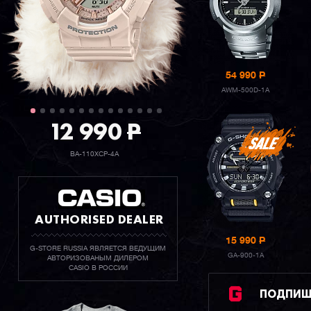
54 990
P
AWM-500D-1A
12 990
P
BA-110XCP-4A
AUTHORISED DEALER
15 990
P
G-STORE RUSSIA ЯВЛЯЕТСЯ ВЕДУЩИМ
GA-900-1A
АВТОРИЗОВАНЫМ ДИЛЕРОМ
CASIO В РОССИИ
ПОДПИШИ