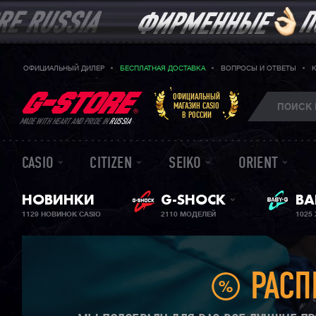
ОФИЦИАЛЬНЫЙ ДИЛЕР
БЕСПЛАТНАЯ ДОСТАВКА
ВОПРОСЫ И ОТВЕТЫ
ОФИЦИАЛЬНЫЙ
МАГАЗИН CASIO
В РОССИИ
MADE WITH HEART AND PRIDE IN
RUSSIA
CASIO
CITIZEN
SEIKO
ORIENT
НОВИНКИ
G-SHOCK
ЖЕ
BA
1129 НОВИНОК CASIO
2110 МОДЕЛЕЙ
1025
РАСП