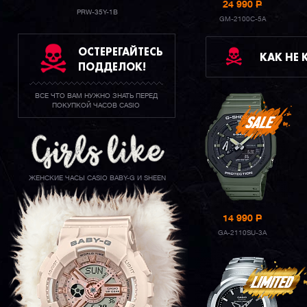
24 990
P
PRW-35Y-1B
GM-2100C-5A
ОСТЕРЕГАЙТЕСЬ
КАК НЕ
ПОДДЕЛОК!
ВСЕ ЧТО ВАМ НУЖНО ЗНАТЬ ПЕРЕД
ПОКУПКОЙ ЧАСОВ CASIO
ЖЕНСКИЕ ЧАСЫ CASIO BABY-G И SHEEN
14 990
P
GA-2110SU-3A