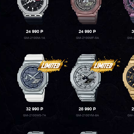
24 990
P
24 990
P
3
GM-2100M-1A
GM-2100MF-5A
GM-
32 990
P
28 990
P
2
GM-2100WS-7A
GM-2100YM-8A
GM-