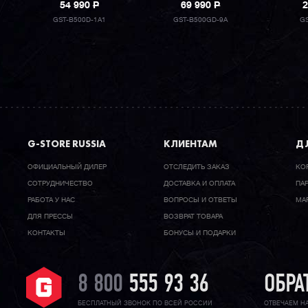
54 990
P
69 990
P
2
GST-B500D-1A1
GST-B500GD-9A
G
G-STORE RUSSIA
КЛИЕНТАМ
ДЛ
ОФИЦИАЛЬНЫЙ ДИЛЕР
ОТСЛЕДИТЬ ЗАКАЗ
КО
CОТРУДНИЧЕСТВО
ДОСТАВКА И ОПЛАТА
ПА
РАБОТА У НАС
ВОПРОСЫ И ОТВЕТЫ
МА
ДЛЯ ПРЕССЫ
ВОЗВРАТ ТОВАРА
КОНТАКТЫ
БОНУСЫ И ПОДАРКИ
8 800
555 93 36
ОБРА
БЕСПЛАТНЫЙ ЗВОНОК ПО ВСЕЙ РОССИИ
ОТВЕЧАЕМ Н