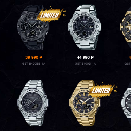
39 990
P
44 990
P
4
GST-B400BB-1A
GST-B400D-1A
GST