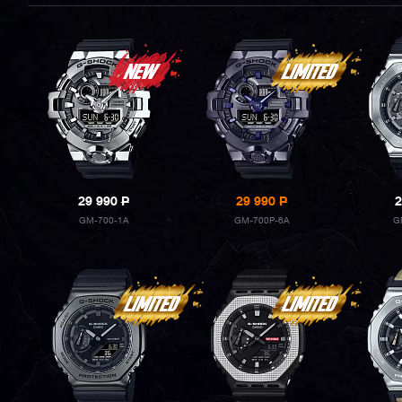
29 990
P
29 990
P
2
GM-700-1A
GM-700P-6A
G