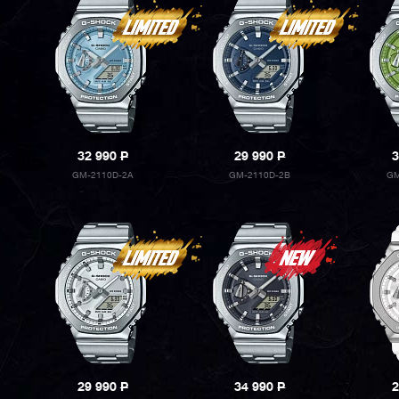
32 990
P
29 990
P
3
GM-2110D-2A
GM-2110D-2B
GM
29 990
P
34 990
P
2