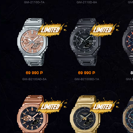
GM-2110D-7A
GM-2110D-8A
GM
69 990
P
69 990
P
8
GM-B2100AD-5A
GM-B2100BD-1A
GM-