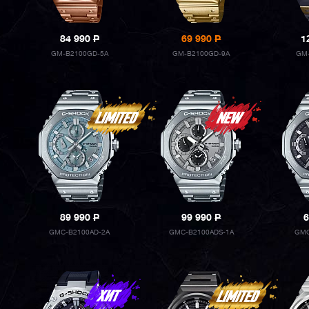
84 990
P
69 990
P
1
GM-B2100GD-5A
GM-B2100GD-9A
GM-
89 990
P
99 990
P
6
GMC-B2100AD-2A
GMC-B2100ADS-1A
GMC