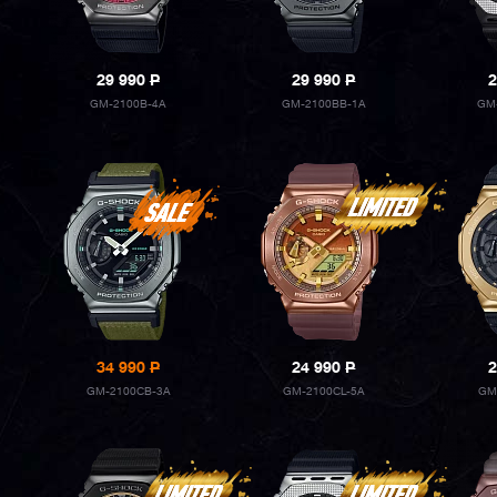
29 990
P
29 990
P
2
GM-2100B-4A
GM-2100BB-1A
GM
34 990
P
24 990
P
2
GM-2100CB-3A
GM-2100CL-5A
GM