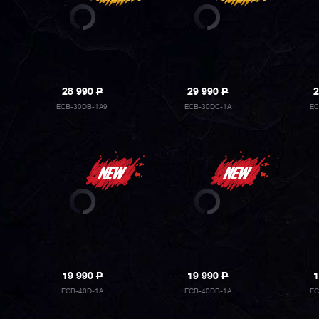
28 990
P
29 990
P
2
ECB-30DB-1A9
ECB-30DC-1A
EC
19 990
P
19 990
P
1
ECB-40D-1A
ECB-40DB-1A
EC