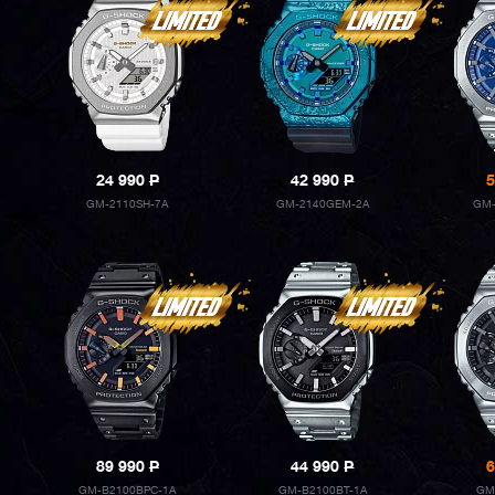
24 990
P
42 990
P
5
GM-2110SH-7A
GM-2140GEM-2A
GM-
89 990
P
44 990
P
6
GM-B2100BPC-1A
GM-B2100BT-1A
GM