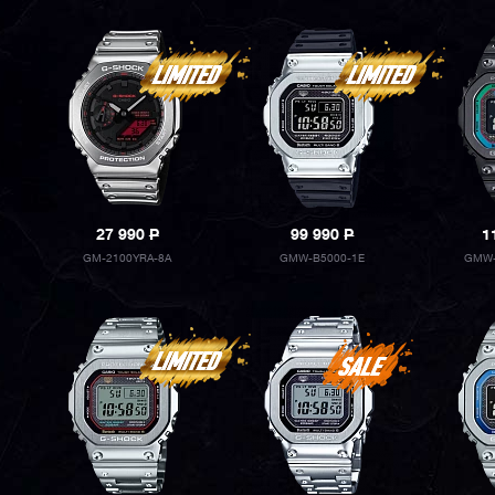
27 990
P
99 990
P
1
GM-2100YRA-8A
GMW-B5000-1E
GMW-