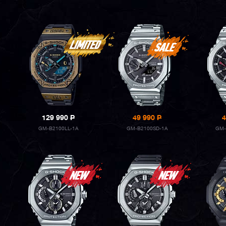
129 990
P
49 990
P
4
GM-B2100LL-1A
GM-B2100SD-1A
GM-