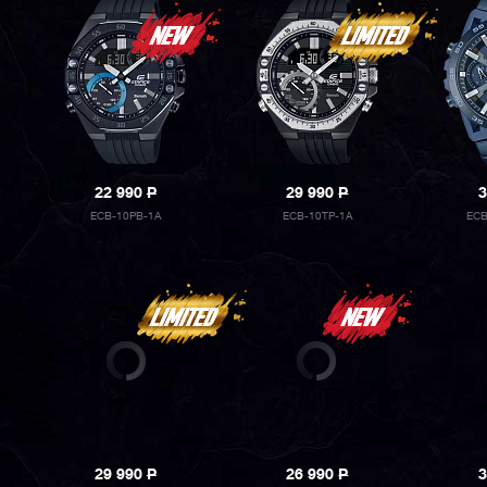
22 990
P
29 990
P
3
ECB-10PB-1A
ECB-10TP-1A
ECB
29 990
P
26 990
P
3