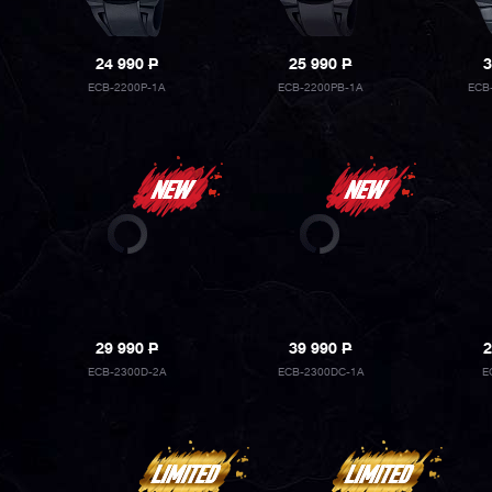
24 990
P
25 990
P
3
ECB-2200P-1A
ECB-2200PB-1A
ECB
29 990
P
39 990
P
2
ECB-2300D-2A
ECB-2300DC-1A
E