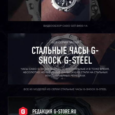
ВИДЕООБЗОР CASIO GST-B600-1A
ВСЯ СЕРИЯ ЧАСОВ
СТАЛЬНЫЕ ЧАСЫ G-
SHOCK G-STEEL
ЧАСЫ CASIO G-SHOCK G-STEEL — ЭТО СТИЛЬНЫЕ И В ТОЖЕ ВРЕМЯ,
АБСОЛЮТНО НЕУБИВАЕМЫЕ ДЖИШОКИ ИЗ СТАЛИ НА СТАЛЬНЫХ
ИЛИ ПОЛИМЕРНЫХ РЕМЕШКАХ
ВСЕ 90 МОДЕЛЕЙ ИЗ СЕРИИ СТАЛЬНЫЕ ЧАСЫ G-SHOCK G-STEEL
РЕДАКЦИЯ G-STORE.RU