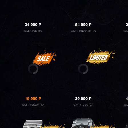
34 990
P
54 990
P
2
GM-110D-8A
GM-110EARTH-1A
GM
19 990
P
39 990
P
4
GM-110SCM-1A
GM-110SG-9A
GM