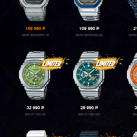
159 990
P
109 990
P
2
GMW-B5000PS-1E
GMW-B5000SS-2E
GMW-
32 990
P
29 990
P
3
GM-2110D-3A
GM-2110D-3A1
GM