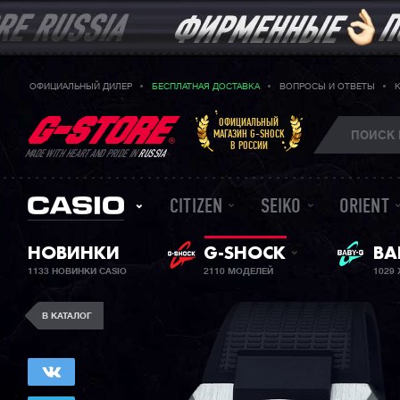
ОФИЦИАЛЬНЫЙ ДИЛЕР
БЕСПЛАТНАЯ ДОСТАВКА
ВОПРОСЫ И ОТВЕТЫ
ОФИЦИАЛЬНЫЙ
МАГАЗИН G-SHOCK
В РОССИИ
MADE WITH HEART AND PRIDE IN
RUSSIA
CITIZEN
SEIKO
ORIENT
НОВИНКИ
G-SHOCK
ЖЕ
BA
1133 НОВИНКИ CASIO
2110 МОДЕЛЕЙ
1029
В КАТАЛОГ