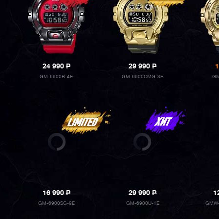
24 990
P
29 990
P
1
GM-6900B-4E
GM-6900CMG-3E
GM
16 990
P
29 990
P
1
GM-6900SG-9E
GM-6900U-1E
GMW-