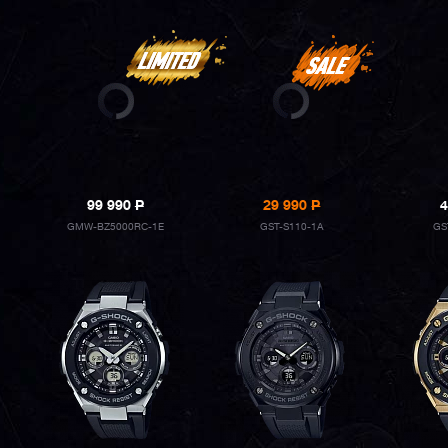
99 990
P
29 990
P
4
GMW-BZ5000RC-1E
GST-S110-1A
GS