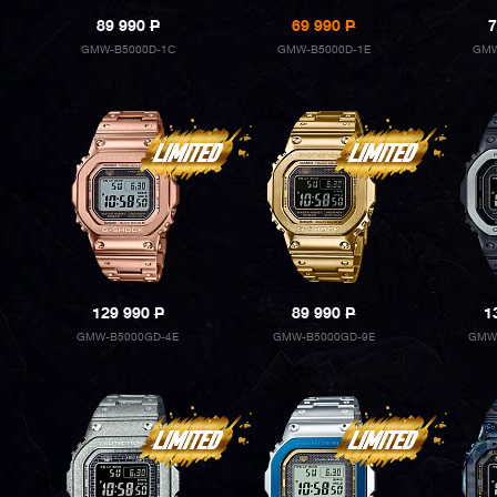
89 990
P
69 990
P
7
GMW-B5000D-1C
GMW-B5000D-1E
GMW
129 990
P
89 990
P
1
GMW-B5000GD-4E
GMW-B5000GD-9E
GMW