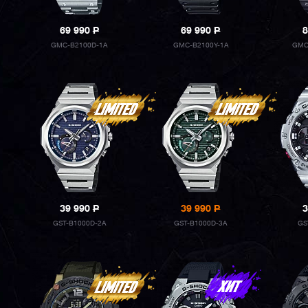
69 990
P
69 990
P
8
GMC-B2100D-1A
GMC-B2100Y-1A
GMC
39 990
P
39 990
P
3
GST-B1000D-2A
GST-B1000D-3A
GS