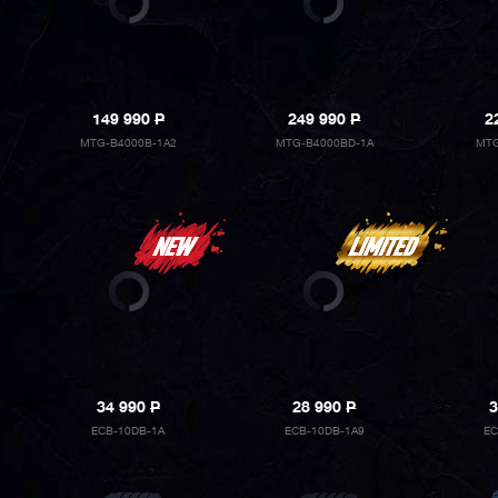
149 990
P
249 990
P
2
MTG-B4000B-1A2
MTG-B4000BD-1A
MTG
34 990
P
28 990
P
3
ECB-10DB-1A
ECB-10DB-1A9
EC