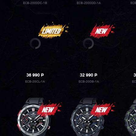
ECB-2000DC-1B
ECB-2000DD-1A
ECB
36 990
P
32 990
P
3
ECB-20CL-1A
ECB-20DB-1A
EC