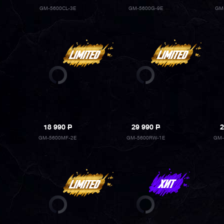
GM-5600CL-3E
GM-5600G-9E
GM
18 990
P
29 990
P
2
GM-5600MF-2E
GM-5600RW-1E
GM-