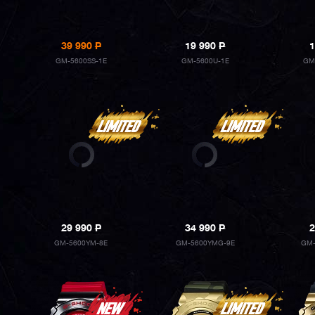
39 990
P
19 990
P
1
GM-5600SS-1E
GM-5600U-1E
GM
29 990
P
34 990
P
2
GM-5600YM-8E
GM-5600YMG-9E
GM-