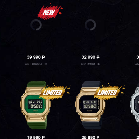
39 990
P
32 990
P
3
GST-B600D-1A
GM-5600-1E
GM
19 990
P
25 990
P
2