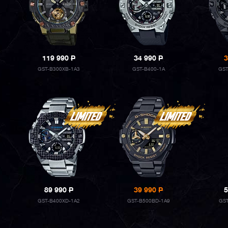
119 990
P
34 990
P
3
GST-B300XB-1A3
GST-B400-1A
GST
89 990
P
39 990
P
5
GST-B400XD-1A2
GST-B500BD-1A9
GST