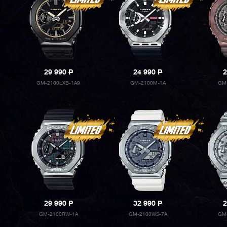
29 990
P
24 990
P
2
GM-2100LXB-1A9
GM-2100M-1A
GM
29 990
P
32 990
P
2
GM-2100RW-1A
GM-2100WS-7A
GM