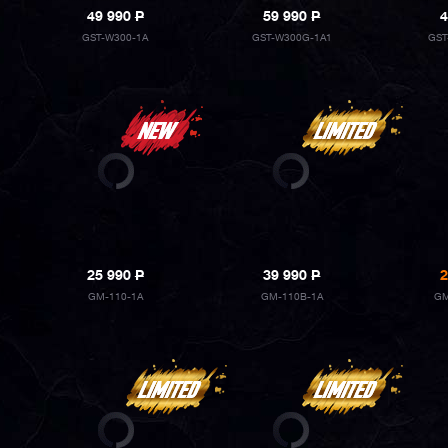
49 990
P
59 990
P
4
GST-W300-1A
GST-W300G-1A1
GST
25 990
P
39 990
P
2
GM-110-1A
GM-110B-1A
GM