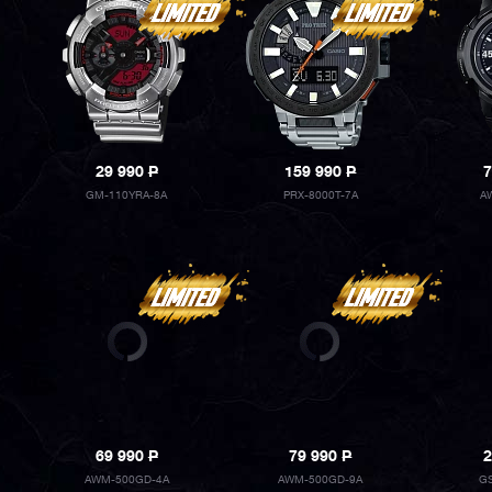
29 990
P
159 990
P
7
GM-110YRA-8A
PRX-8000T-7A
A
69 990
P
79 990
P
2
AWM-500GD-4A
AWM-500GD-9A
G