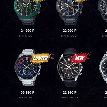
24 990
P
22 990
P
2
EFR-571DC-1A
EFR-571DC-2A
EFR
36 990
P
22 990
P
2
EFR-573HG-1A
EFR-574BL-1A
E