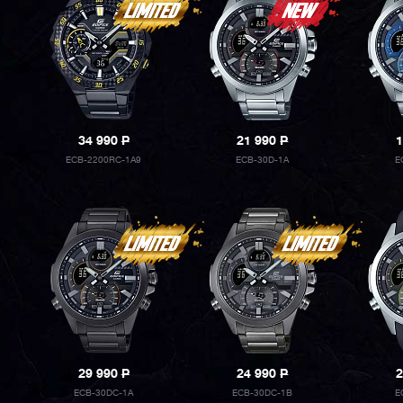
34 990
P
21 990
P
1
ECB-2200RC-1A9
ECB-30D-1A
E
29 990
P
24 990
P
2
ECB-30DC-1A
ECB-30DC-1B
E