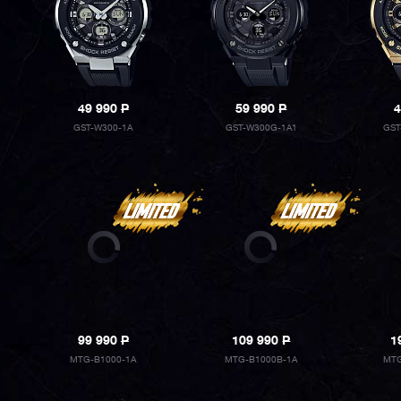
49 990
P
59 990
P
4
GST-W300-1A
GST-W300G-1A1
GST
99 990
P
109 990
P
1
MTG-B1000-1A
MTG-B1000B-1A
MTG