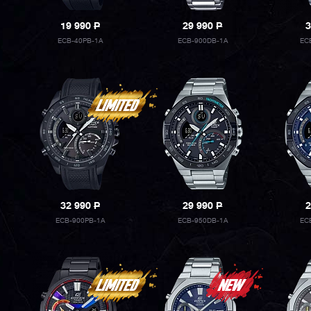
19 990
P
29 990
P
3
ECB-40PB-1A
ECB-900DB-1A
EC
32 990
P
29 990
P
2
ECB-900PB-1A
ECB-950DB-1A
EC