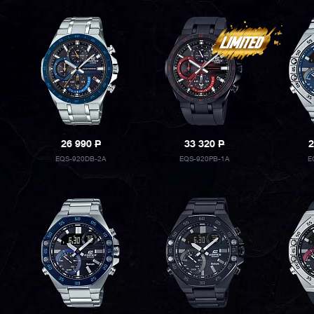
26 990
P
33 320
P
2
EQS-920DB-2A
EQS-920PB-1A
E