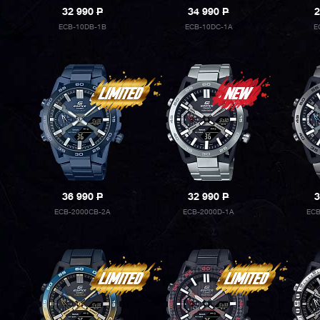
32 990
P
34 990
P
2
ECB-10DB-1B
ECB-10DC-1A
E
36 990
P
32 990
P
3
ECB-2000CB-2A
ECB-2000D-1A
ECB