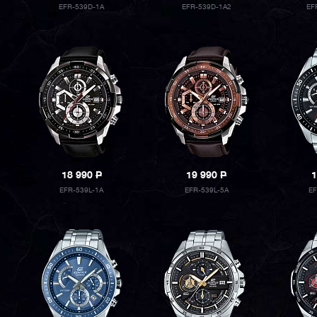
EFR-539D-1A
EFR-539D-1A2
EF
18 990
P
19 990
P
1
EFR-539L-1A
EFR-539L-5A
E