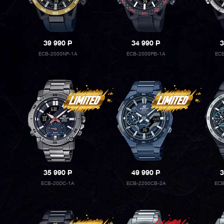
39 990
P
34 990
P
3
ECB-2000NP-1A
ECB-2000PB-1A
EC
35 990
P
49 990
P
3
ECB-20DC-1A
ECB-2200CB-2A
ECB