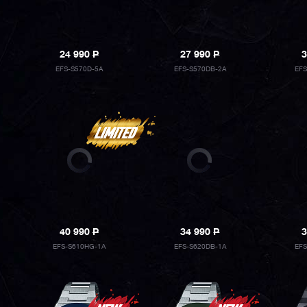
24 990
P
27 990
P
3
EFS-S570D-5A
EFS-S570DB-2A
EF
40 990
P
34 990
P
3
EFS-S610HG-1A
EFS-S620DB-1A
EFS