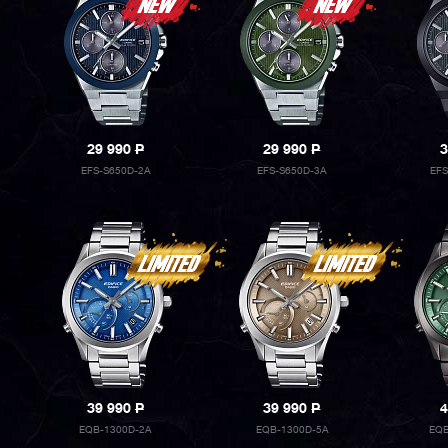
29 990
P
29 990
P
3
EFS-S650D-2A
EFS-S650D-3A
EF
39 990
P
39 990
P
4
EQB-1300D-2A
EQB-1300D-5A
EQB