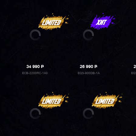
34 990
P
26 990
P
2
ECB-2200RC-1A3
EQS-900DB-1A
EQ