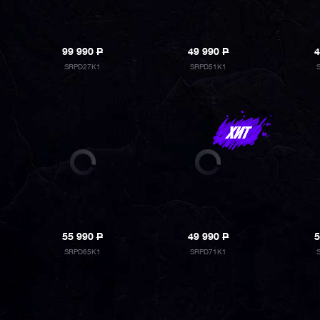
99 990
P
49 990
P
4
SRPD27K1
SRPD51K1
55 990
P
49 990
P
5
SRPD65K1
SRPD71K1