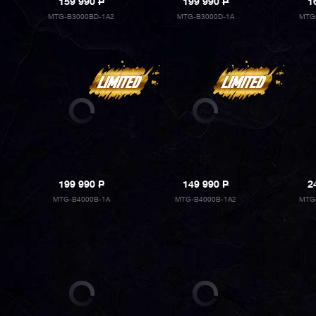
159 990
P
199 990
P
1
MTG-B3000BD-1A2
MTG-B3000D-1A
MTG
199 990
P
149 990
P
2
MTG-B4000B-1A
MTG-B4000B-1A2
MTG