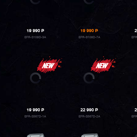
19 990
P
19 990
P
2
EFR-S108D-3A
EFR-S108D-7A
EF
19 990
P
22 990
P
2
EFR-S567D-1A
EFR-S567D-2A
EFR