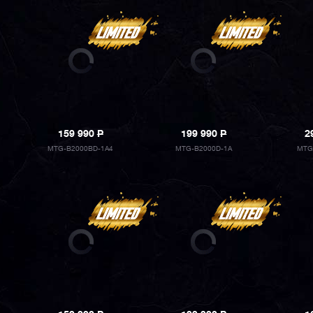
159 990
P
199 990
P
2
MTG-B2000BD-1A4
MTG-B2000D-1A
MTG