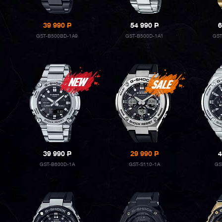
39 990
P
54 990
P
6
GST-B500BD-1A9
GST-B500D-1A1
GST
39 990
P
29 990
P
4
GST-B600D-1A
GST-S110-1A
GS