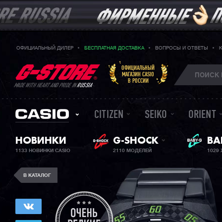
ОФИЦИАЛЬНЫЙ ДИЛЕР
БЕСПЛАТНАЯ ДОСТАВКА
ВОПРОСЫ И ОТВЕТЫ
ОФИЦИАЛЬНЫЙ
МАГАЗИН CASIO
В РОССИИ
MADE WITH HEART AND PRIDE IN
RUSSIA
CITIZEN
SEIKO
ORIENT
BA
НОВИНКИ
G-SHOCK
ЖЕ
1133 НОВИНКИ CASIO
2110 МОДЕЛЕЙ
1029
В КАТАЛОГ