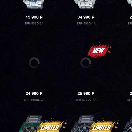
15 990
P
34 990
P
2
EFR-552D-2A
EFR-556D-1A
EF
24 990
P
25 990
P
2
EFR-566BL-2A
EFR-570DB-1A
EF