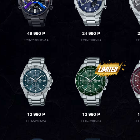
49 990
P
24 990
P
2
ECB-S100HG-1A
ECB-S10D-2A
EC
13 990
P
13 990
P
1
EFR-526D-2A
EFR-526D-3A
EF