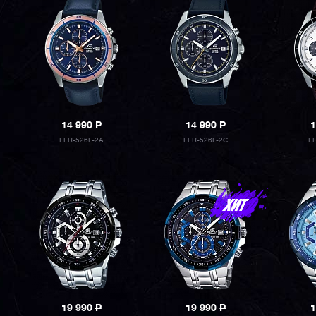
14 990
P
14 990
P
1
EFR-526L-2A
EFR-526L-2C
E
19 990
P
19 990
P
1