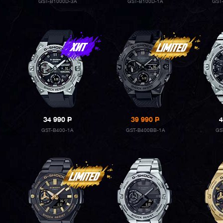
GST-B1000D-3A
GST-B100D-1A
GST
34 990
P
39 990
P
4
GST-B400-1A
GST-B400BB-1A
GS