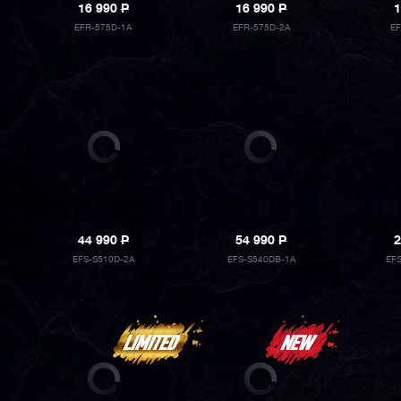
16 990
P
16 990
P
1
EFR-575D-1A
EFR-575D-2A
E
44 990
P
54 990
P
2
EFS-S510D-2A
EFS-S540DB-1A
EF