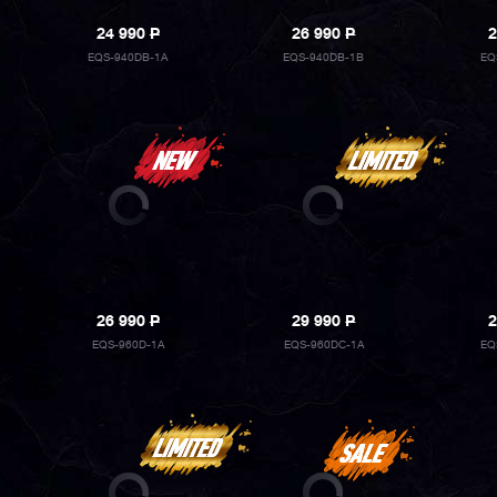
24 990
P
26 990
P
2
EQS-940DB-1A
EQS-940DB-1B
EQ
26 990
P
29 990
P
2
EQS-960D-1A
EQS-960DC-1A
EQ