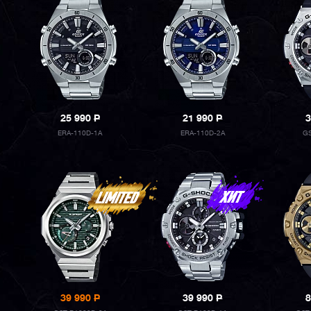
25 990
P
21 990
P
3
ERA-110D-1A
ERA-110D-2A
G
39 990
P
39 990
P
8