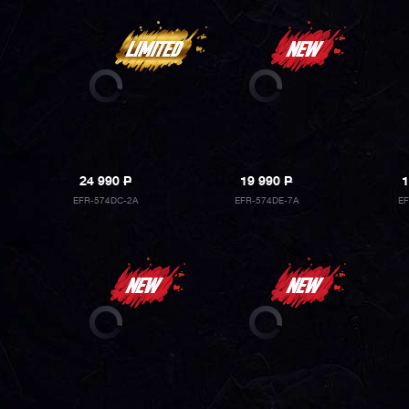
24 990
P
19 990
P
1
EFR-574DC-2A
EFR-574DE-7A
E