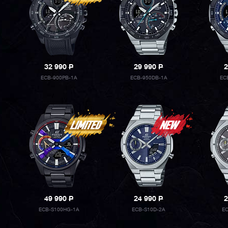
32 990
P
29 990
P
2
ECB-900PB-1A
ECB-950DB-1A
EC
49 990
P
24 990
P
2
ECB-S100HG-1A
ECB-S10D-2A
EC