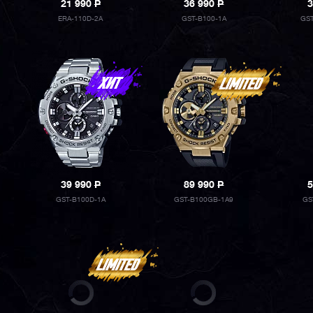
21 990
P
36 990
P
3
ERA-110D-2A
GST-B100-1A
GST
39 990
P
89 990
P
5
GST-B100D-1A
GST-B100GB-1A9
GS