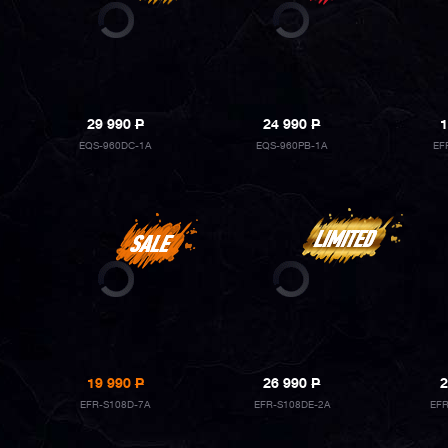
29 990
P
24 990
P
1
EQS-960DC-1A
EQS-960PB-1A
EF
19 990
P
26 990
P
2
EFR-S108D-7A
EFR-S108DE-2A
EF