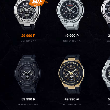
29 990
P
49 990
P
3
GST-S110-1A
GST-S110D-1A
GS
59 990
P
49 990
P
5
GST-W300G-1A1
GST-W300G-1A9
GS