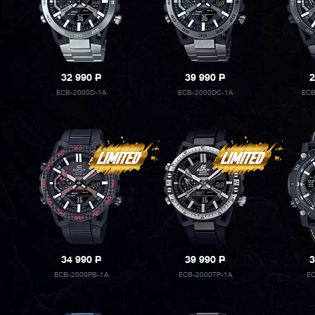
32 990
P
39 990
P
2
ECB-2000D-1A
ECB-2000DC-1A
ECB
34 990
P
39 990
P
3
ECB-2000PB-1A
ECB-2000TP-1A
E