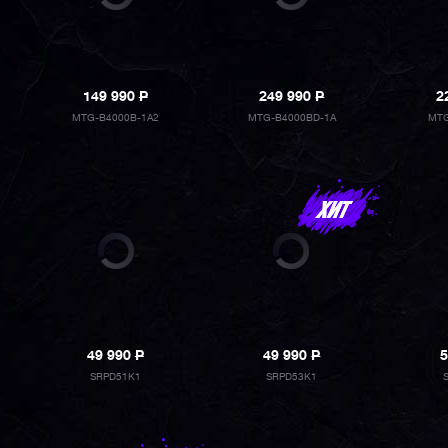
149 990
P
249 990
P
2
MTG-B4000B-1A2
MTG-B4000BD-1A
MTG
49 990
P
49 990
P
5
SRPD51K1
SRPD53K1