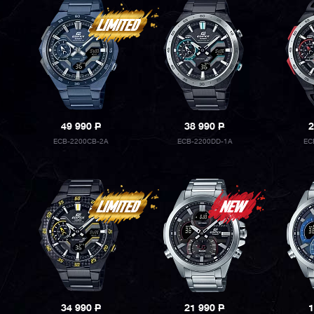
49 990
P
38 990
P
2
ECB-2200CB-2A
ECB-2200DD-1A
EC
34 990
P
21 990
P
1