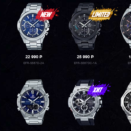
22 990
P
25 990
P
1
EFR-S567D-2A
EFR-S567DC-1A
E