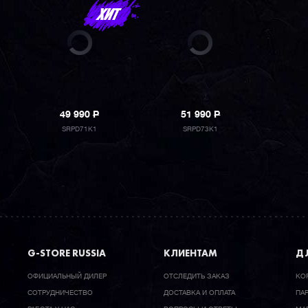
49 990
P
51 990
P
SRPD71K1
SRPD73K1
G-STORE RUSSIA
КЛИЕНТАМ
ДЛ
ОФИЦИАЛЬНЫЙ ДИЛЕР
ОТСЛЕДИТЬ ЗАКАЗ
КО
CОТРУДНИЧЕСТВО
ДОСТАВКА И ОПЛАТА
ПА