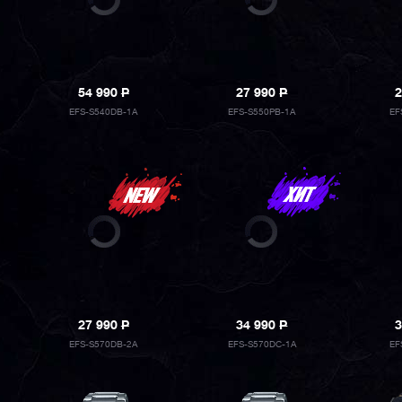
54 990
P
27 990
P
2
EFS-S540DB-1A
EFS-S550PB-1A
EF
27 990
P
34 990
P
3
EFS-S570DB-2A
EFS-S570DC-1A
EF