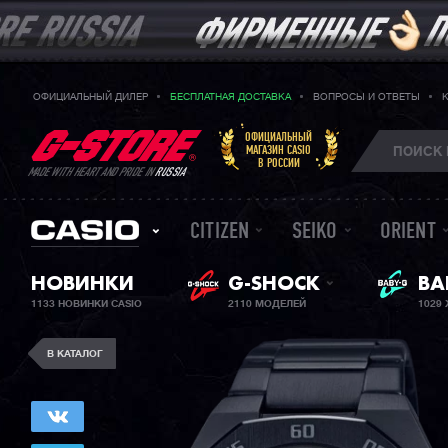
ОФИЦИАЛЬНЫЙ ДИЛЕР
БЕСПЛАТНАЯ ДОСТАВКА
ВОПРОСЫ И ОТВЕТЫ
ОФИЦИАЛЬНЫЙ
МАГАЗИН CASIO
В РОССИИ
MADE WITH HEART AND PRIDE IN
RUSSIA
CITIZEN
SEIKO
ORIENT
BA
НОВИНКИ
G-SHOCK
ЖЕ
1133 НОВИНКИ CASIO
2110 МОДЕЛЕЙ
1029
В КАТАЛОГ