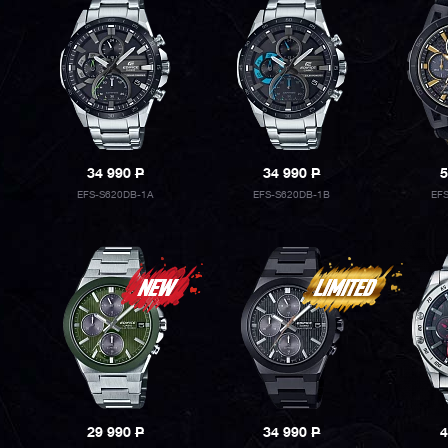
34 990
P
34 990
P
5
EFS-S620DB-1A
EFS-S620DB-1B
EF
29 990
P
34 990
P
4