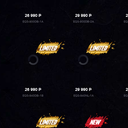
26 990
P
29 990
P
2
EQS-900DB-1A
EQS-900DB-2A
EQ
26 990
P
29 990
P
2
EQS-940DB-1B
EQS-940NL-1A
EQ