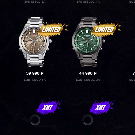
EFS-S650D-3A
EFS-S650DC-1A
EQB
39 990
P
44 990
P
7
EQB-1300D-5A
EQB-1300DC-3A
EQB