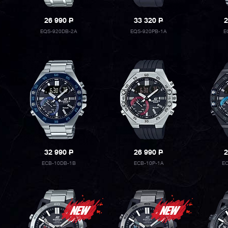
26 990
P
33 320
P
2
EQS-920DB-2A
EQS-920PB-1A
E
32 990
P
26 990
P
2
ECB-10DB-1B
ECB-10P-1A
EC