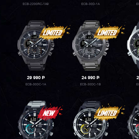
ECB-2200RC-1A9
ECB-30D-1A
E
29 990
P
24 990
P
2
ECB-30DC-1A
ECB-30DC-1B
E