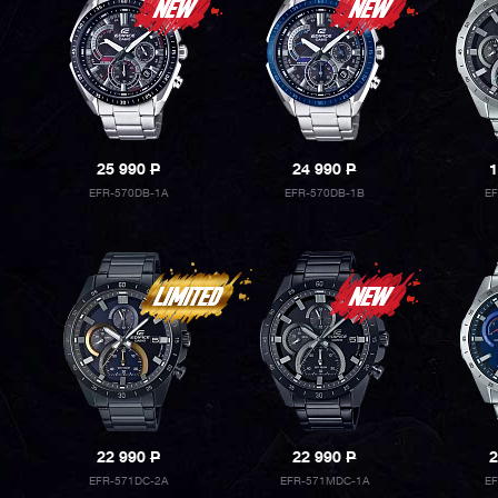
25 990
P
24 990
P
1
EFR-570DB-1A
EFR-570DB-1B
E
22 990
P
22 990
P
2
EFR-571DC-2A
EFR-571MDC-1A
E