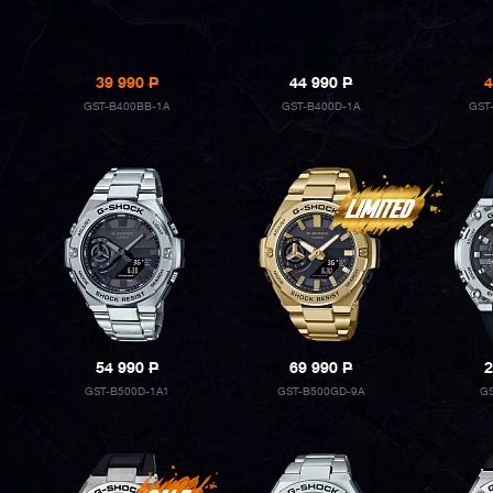
39 990
P
44 990
P
4
GST-B400BB-1A
GST-B400D-1A
GST
54 990
P
69 990
P
2
GST-B500D-1A1
GST-B500GD-9A
G