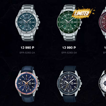
13 990
P
13 990
P
1
EFR-526D-2A
EFR-526D-3A
EF