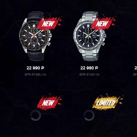
22 990
P
22 990
P
2
EFR-574BL-1A
EFR-574D-1A
E