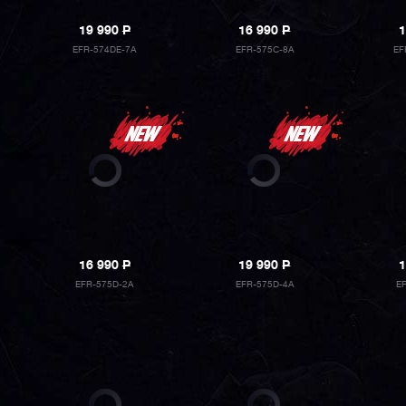
19 990
P
16 990
P
1
EFR-574DE-7A
EFR-575C-8A
EF
16 990
P
19 990
P
1
EFR-575D-2A
EFR-575D-4A
E