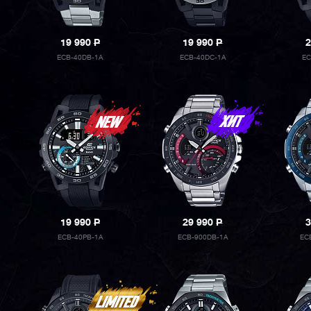
19 990
P
19 990
P
2
ECB-40DB-1A
ECB-40DC-1A
EC
19 990
P
29 990
P
3
ECB-40PB-1A
ECB-900DB-1A
EC