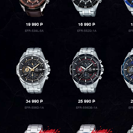
19 990
P
16 990
P
1
EFR-539L-5A
EFR-552D-1A
EF
34 990
P
25 990
P
2
EFR-556D-1A
EFR-556DB-1A
EF