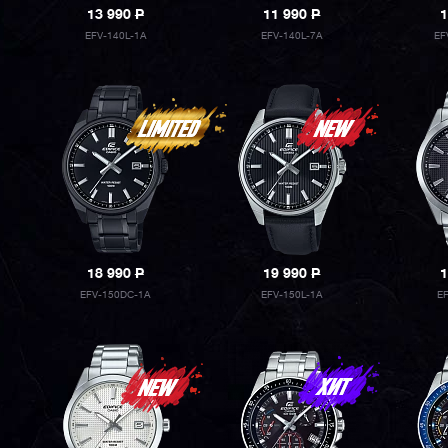
13 990
P
11 990
P
1
EFV-140L-1A
EFV-140L-7A
EF
18 990
P
19 990
P
1
EFV-150DC-1A
EFV-150L-1A
E