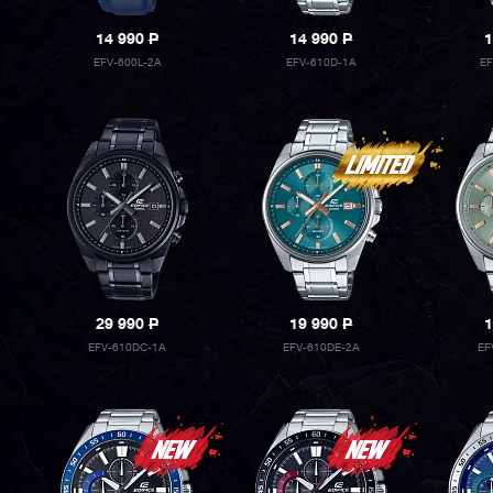
14 990
P
14 990
P
1
EFV-600L-2A
EFV-610D-1A
E
29 990
P
19 990
P
1
EFV-610DC-1A
EFV-610DE-2A
EF