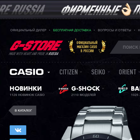
ОФИЦИАЛЬНЫЙ ДИЛЕР
БЕСПЛАТНАЯ ДОСТАВКА
ВОПРОСЫ И ОТВЕТЫ
ОФИЦИАЛЬНЫЙ
МАГАЗИН CASIO
В РОССИИ
MADE WITH HEART AND PRIDE IN
RUSSIA
CITIZEN
SEIKO
ORIENT
BA
НОВИНКИ
G-SHOCK
ЖЕ
1129 НОВИНОК CASIO
2110 МОДЕЛЕЙ
1025
В КАТАЛОГ