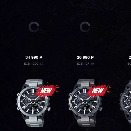
34 990
P
26 990
P
2
ECB-10DC-1A
ECB-10P-1A
EC