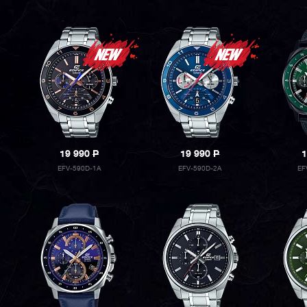
19 990
P
19 990
P
1
EFV-590D-1A
EFV-590D-2A
EF