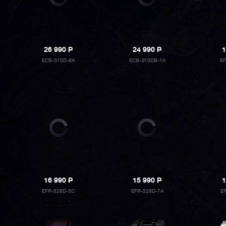
26 990
P
24 990
P
1
ECB-S10D-8A
ECB-S10DB-1A
E
16 990
P
15 990
P
1
EFR-526D-5C
EFR-526D-7A
E