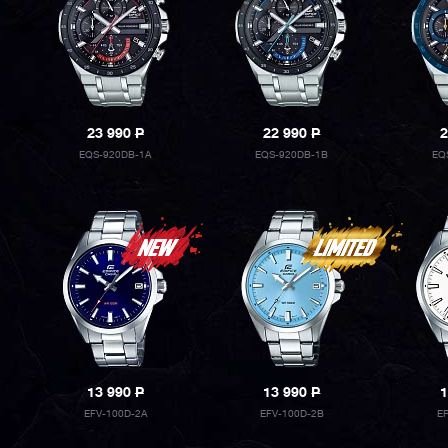
23 990
P
22 990
P
2
EQS-920DB-1A
EQS-920DB-1B
EQ
13 990
P
13 990
P
1
EFV-100D-2A
EFV-100D-2B
E