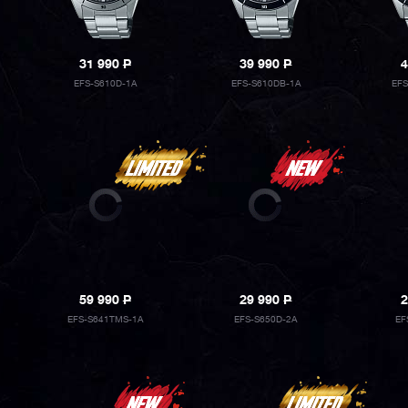
31 990
P
39 990
P
4
EFS-S610D-1A
EFS-S610DB-1A
EFS
59 990
P
29 990
P
2
EFS-S641TMS-1A
EFS-S650D-2A
EF