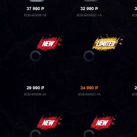
37 990
P
32 990
P
3
ECB-900DB-1B
ECB-900MDC-1A
EC
29 990
P
34 990
P
2
ECB-950DB-2A
ECB-950DC-1A
EC