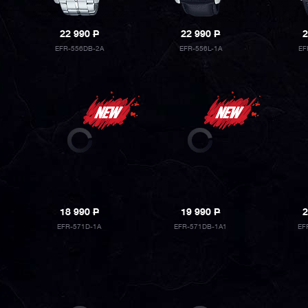
22 990
P
22 990
P
2
EFR-556DB-2A
EFR-556L-1A
EF
18 990
P
19 990
P
2
EFR-571D-1A
EFR-571DB-1A1
EF