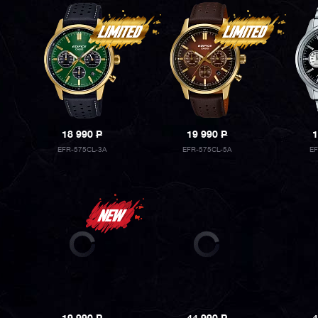
18 990
P
19 990
P
1
EFR-575CL-3A
EFR-575CL-5A
E