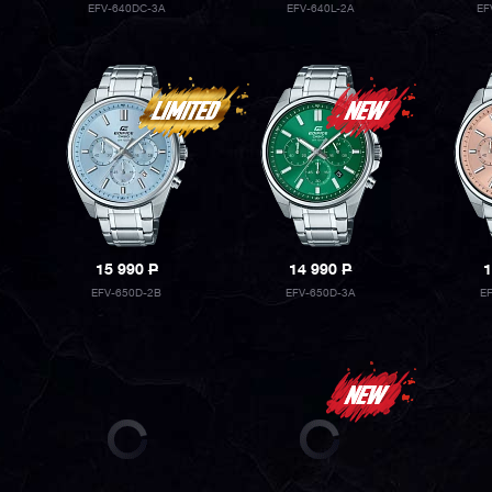
EFV-640DC-3A
EFV-640L-2A
EF
15 990
P
14 990
P
1
EFV-650D-2B
EFV-650D-3A
E