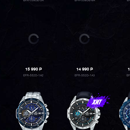
EFR-539DE-3A
EFR-539DE-8A
E
15 990
P
14 990
P
1
EFR-552D-1A2
EFR-552D-1A3
E