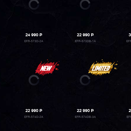
24 990
P
22 990
P
3
EFR-573D-2A
EFR-573DB-1A
EF
22 990
P
22 990
P
2
EFR-574D-2A
EFR-574DB-3A
EF