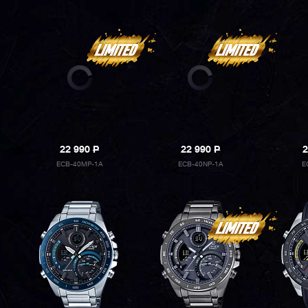
22 990
P
22 990
P
2
ECB-40MP-1A
ECB-40NP-1A
E