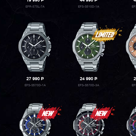
19 990
P
44 990
P
4
EFR-575L-7A
EFS-S510D-1A
EF
27 990
P
24 990
P
2
EFS-S570D-1A
EFS-S570D-3A
EF