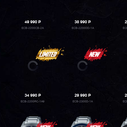
49 990
P
38 990
P
2
ECB-2200CB-2A
ECB-2200DD-1A
EC
34 990
P
29 990
P
2
ECB-2200RC-1A9
ECB-2300D-1A
EC