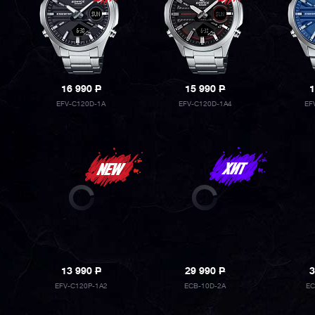
16 990
P
15 990
P
1
EFV-C120D-1A
EFV-C120D-1A4
EF
13 990
P
29 990
P
3
EFV-C120P-1A2
ECB-10D-2A
EC