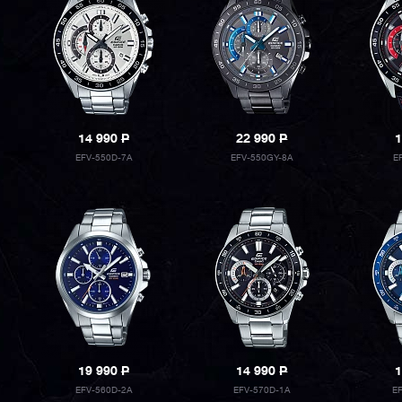
14 990
P
22 990
P
1
EFV-550D-7A
EFV-550GY-8A
E
19 990
P
14 990
P
1
EFV-560D-2A
EFV-570D-1A
E