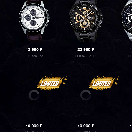
13 990
P
22 990
P
1
EFR-526L-7A
EFR-539BK-1A
E
19 990
P
19 990
P
1