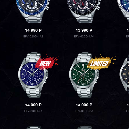
14 990
P
13 990
P
1
EFV-620D-1A2
EFV-620D-1A4
E
14 990
P
14 990
P
1
EFV-630D-2A
EFV-630D-3A
E