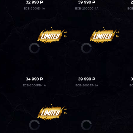
32 990
P
39 990
P
2
ECB-2000D-1A
ECB-2000DC-1A
ECB
34 990
P
39 990
P
3
ECB-2000PB-1A
ECB-2000TP-1A
E