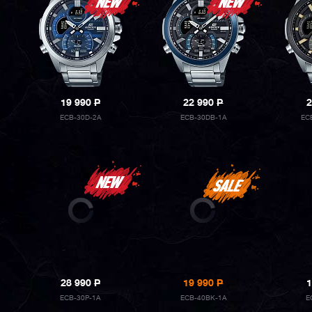
19 990
P
22 990
P
2
ECB-30D-2A
ECB-30DB-1A
EC
28 990
P
19 990
P
1
ECB-30P-1A
ECB-40BK-1A
E