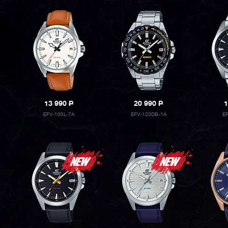
13 990
P
20 990
P
1
EFV-100L-7A
EFV-120DB-1A
E