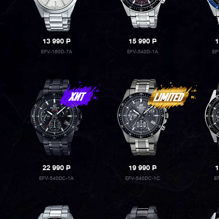
13 990
P
15 990
P
1
EFV-160D-7A
EFV-540D-1A
EF
22 990
P
19 990
P
1
EFV-540DC-1A
EFV-540DC-1C
E