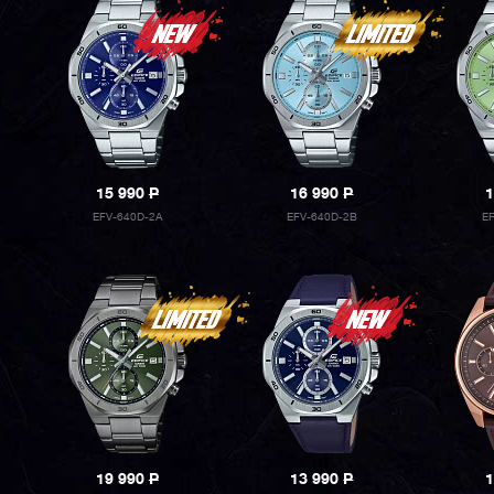
15 990
P
16 990
P
1
EFV-640D-2A
EFV-640D-2B
E
19 990
P
13 990
P
1