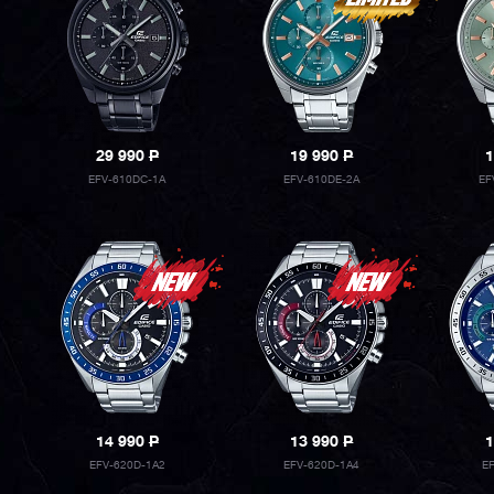
29 990
P
19 990
P
1
EFV-610DC-1A
EFV-610DE-2A
EF
14 990
P
13 990
P
1
EFV-620D-1A2
EFV-620D-1A4
E