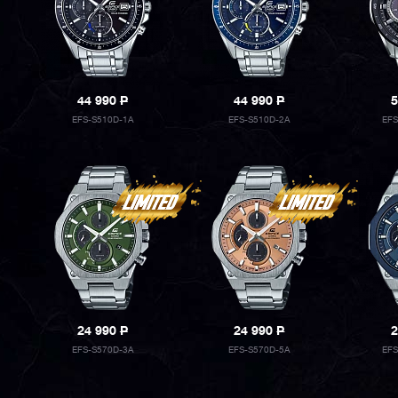
44 990
P
44 990
P
5
EFS-S510D-1A
EFS-S510D-2A
EF
24 990
P
24 990
P
2
EFS-S570D-3A
EFS-S570D-5A
EF