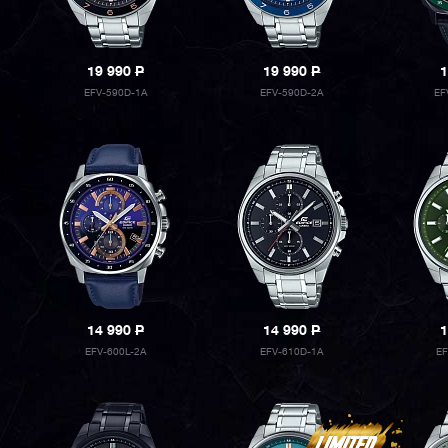
19 990
P
19 990
P
1
EFV-590D-1A
EFV-590D-2A
EF
14 990
P
14 990
P
1
EFV-600L-2A
EFV-610D-1A
E