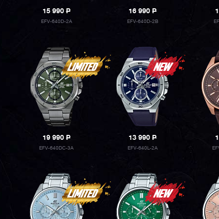
15 990
P
16 990
P
1
EFV-640D-2A
EFV-640D-2B
E
19 990
P
13 990
P
1
EFV-640DC-3A
EFV-640L-2A
EF