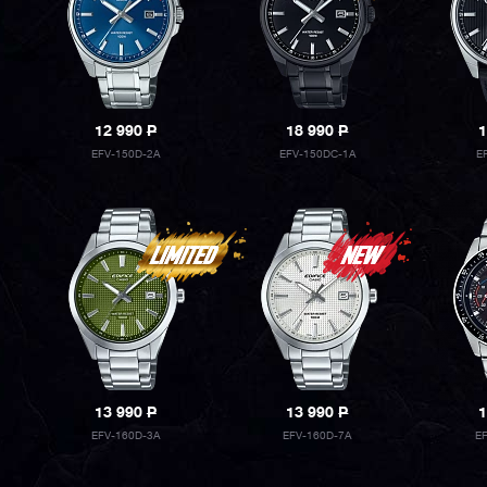
12 990
P
18 990
P
1
EFV-150D-2A
EFV-150DC-1A
E
13 990
P
13 990
P
1
EFV-160D-3A
EFV-160D-7A
E