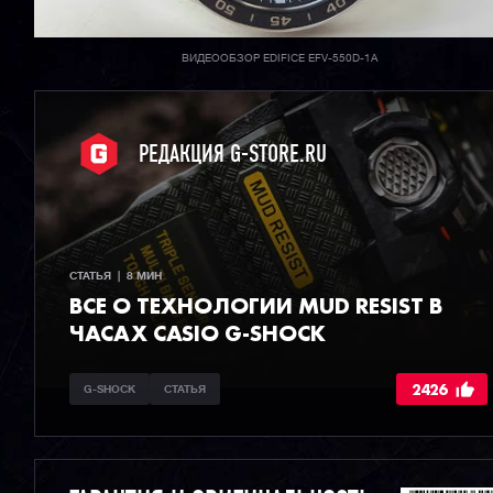
ВИДЕООБЗОР EDIFICE EFV-550D-1A
РЕДАКЦИЯ G-STORE.RU
СТАТЬЯ  |  8 МИН
ВСЕ О ТЕХНОЛОГИИ MUD RESIST В
ЧАСАХ CASIO G-SHOCK
2426
G-SHOCK
СТАТЬЯ