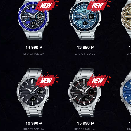
14 990
P
13 990
P
1
EFV-C110D-2A
EFV-C110D-2B
EF
16 990
P
15 990
P
1
EFV-C120D-1A
EFV-C120D-1A4
EF