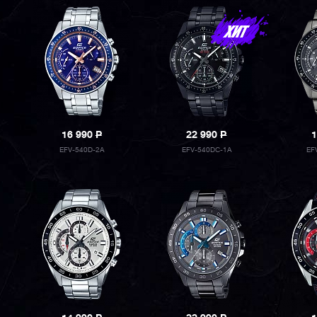
16 990
P
22 990
P
1
EFV-540D-2A
EFV-540DC-1A
EF