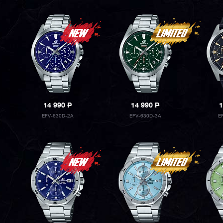
14 990
P
14 990
P
1
EFV-630D-2A
EFV-630D-3A
E