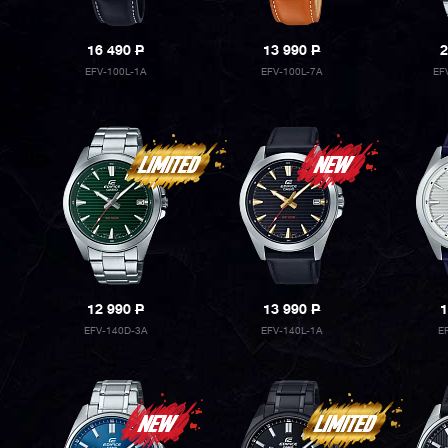
16 490
P
13 990
P
2
EFV-100L-1A
EFV-100L-7A
EF
12 990
P
13 990
P
1
EFV-140D-3A
EFV-140L-1A
E