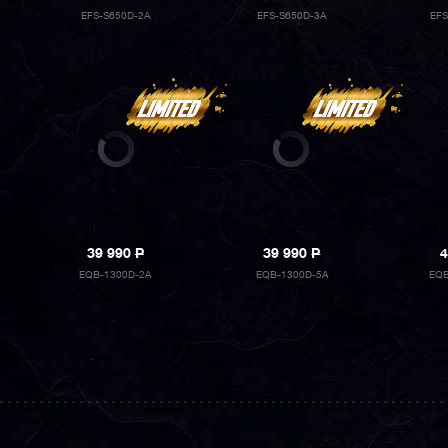
EFS-S650D-2A
EFS-S650D-3A
EF
39 990
P
39 990
P
4
EQB-1300D-2A
EQB-1300D-5A
EQB