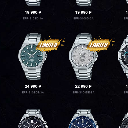
19 990
P
19 990
P
1
EFR-S108D-1A
EFR-S108D-2A
EF
24 990
P
22 990
P
1
EFR-S108DE-3A
EFR-S108DE-8A
EF