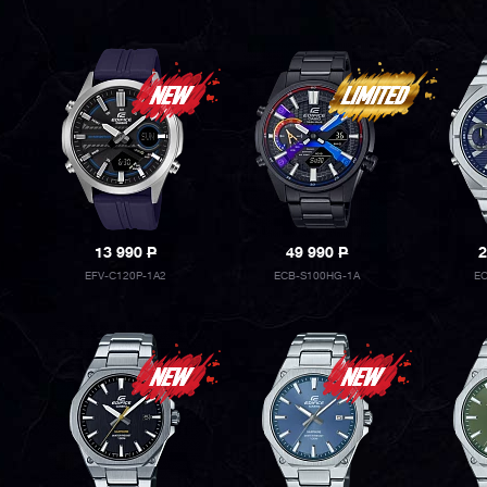
13 990
P
49 990
P
2
EFV-C120P-1A2
ECB-S100HG-1A
EC