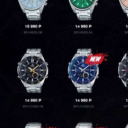
15 990
P
14 990
P
1
EFV-650D-2B
EFV-650D-3A
E
14 990
P
14 990
P
1
EFV-C100D-1B
EFV-C100D-2A
EF