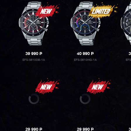
39 990
P
40 990
P
3
EFS-S610DB-1A
EFS-S610HG-1A
EF
29 990
P
29 990
P
3