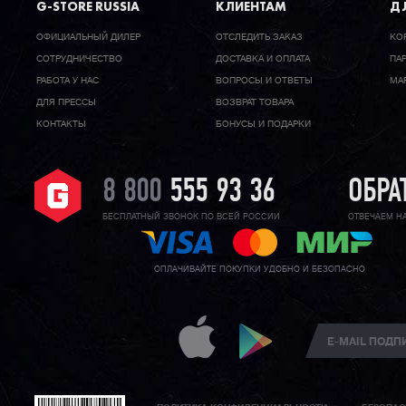
G-STORE RUSSIA
КЛИЕНТАМ
ДЛ
ОФИЦИАЛЬНЫЙ ДИЛЕР
ОТСЛЕДИТЬ ЗАКАЗ
КО
CОТРУДНИЧЕСТВО
ДОСТАВКА И ОПЛАТА
ПА
РАБОТА У НАС
ВОПРОСЫ И ОТВЕТЫ
МА
ДЛЯ ПРЕССЫ
ВОЗВРАТ ТОВАРА
КОНТАКТЫ
БОНУСЫ И ПОДАРКИ
8 800
555 93 36
ОБРА
БЕСПЛАТНЫЙ ЗВОНОК ПО ВСЕЙ РОССИИ
ОТВЕЧАЕМ Н
ОПЛАЧИВАЙТЕ ПОКУПКИ УДОБНО И БЕЗОПАСНО