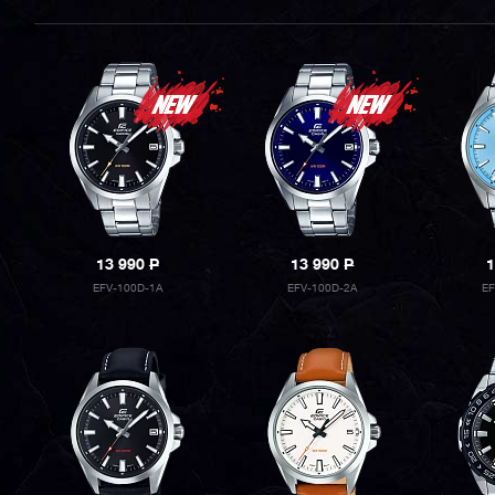
13 990
P
13 990
P
1
EFV-100D-1A
EFV-100D-2A
E