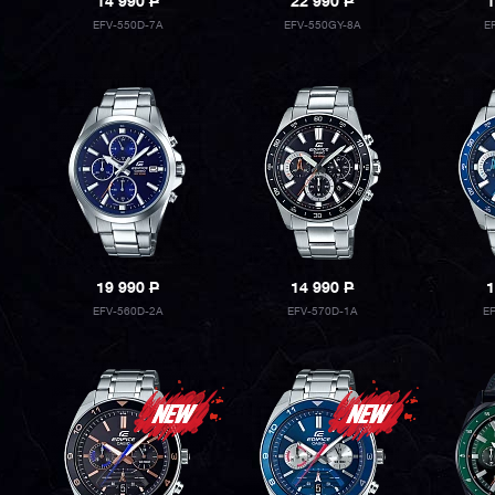
14 990
P
22 990
P
1
EFV-550D-7A
EFV-550GY-8A
E
19 990
P
14 990
P
1
EFV-560D-2A
EFV-570D-1A
E