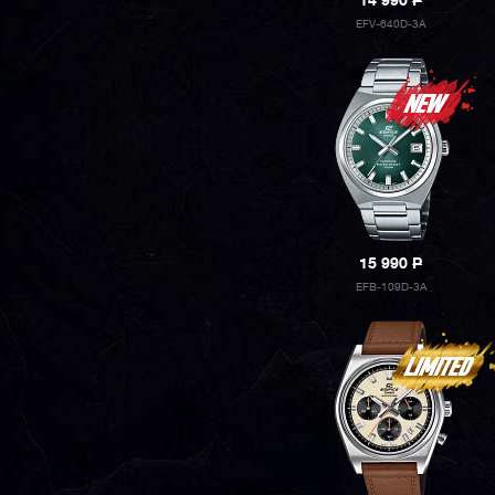
14 990
P
EFV-640D-3A
15 990
P
EFB-109D-3A