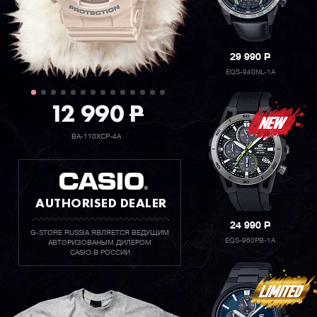
29 990
P
EQS-940NL-1A
12 990
P
BA-110XCP-4A
AUTHORISED DEALER
24 990
P
G-STORE RUSSIA ЯВЛЯЕТСЯ ВЕДУЩИМ
EQS-960PB-1A
АВТОРИЗОВАНЫМ ДИЛЕРОМ
CASIO В РОССИИ