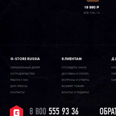
19 990
P
EFB-730L-7A
G-STORE RUSSIA
КЛИЕНТАМ
ДЛ
ОФИЦИАЛЬНЫЙ ДИЛЕР
ОТСЛЕДИТЬ ЗАКАЗ
КО
CОТРУДНИЧЕСТВО
ДОСТАВКА И ОПЛАТА
ПА
РАБОТА У НАС
ВОПРОСЫ И ОТВЕТЫ
МА
ДЛЯ ПРЕССЫ
ВОЗВРАТ ТОВАРА
КОНТАКТЫ
БОНУСЫ И ПОДАРКИ
8 800
555 93 36
ОБРА