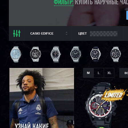
ФИЛЬТР:
КУПИТЬ НАРУЧНЫЕ ЧАС
CASIO EDIFICE
ЦВЕТ
ВСЕ РАЗДЕЛЫ
CASIO EDIFICE
ВСЕ CASIO
CASIO G-SHOCK
M
L
XL
В
CASIO BABY-G
CASIO PRO TREK
CITIZEN
SEIKO
ORIENT