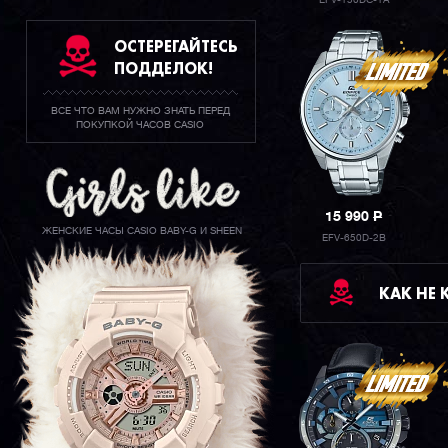
EFV-150DC-1A
ОСТЕРЕГАЙТЕСЬ
ПОДДЕЛОК!
ВСЕ ЧТО ВАМ НУЖНО ЗНАТЬ ПЕРЕД
ПОКУПКОЙ ЧАСОВ CASIO
15 990
P
ЖЕНСКИЕ ЧАСЫ CASIO BABY-G И SHEEN
EFV-650D-2B
КАК НЕ