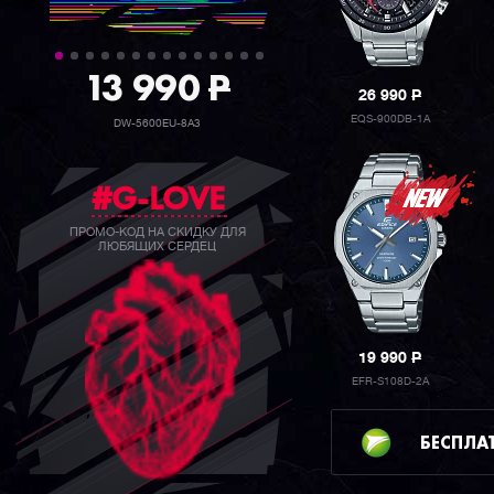
39 990
P
26 990
P
EQS-900DB-1A
GW-B5600BC-1B
#G-LOVE
ПРОМО-КОД НА СКИДКУ ДЛЯ
ЛЮБЯЩИХ СЕРДЕЦ
19 990
P
EFR-S108D-2A
БЕСПЛА